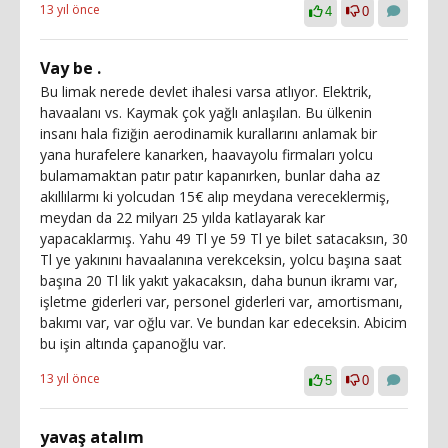
13 yıl önce
4
0
Vay be .
Bu limak nerede devlet ihalesi varsa atlıyor. Elektrik,
havaalanı vs. Kaymak çok yağlı anlaşılan. Bu ülkenin
insanı hala fiziğin aerodinamik kurallarını anlamak bir
yana hurafelere kanarken, haavayolu firmaları yolcu
bulamamaktan patır patır kapanırken, bunlar daha az
akıllılarmı ki yolcudan 15€ alıp meydana vereceklermiş,
meydan da 22 milyarı 25 yılda katlayarak kar
yapacaklarmış. Yahu 49 Tl ye 59 Tl ye bilet satacaksın, 30
Tl ye yakınını havaalanına verekceksin, yolcu başına saat
başına 20 Tl lik yakıt yakacaksın, daha bunun ikramı var,
işletme giderleri var, personel giderleri var, amortismanı,
bakımı var, var oğlu var. Ve bundan kar edeceksin. Abicim
bu işin altında çapanoğlu var.
13 yıl önce
5
0
yavaş atalım