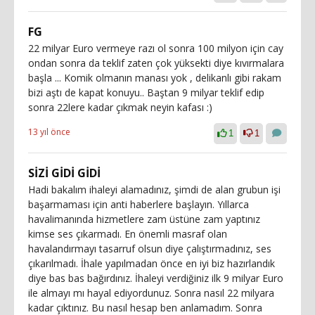
FG
22 milyar Euro vermeye razı ol sonra 100 milyon için cay
ondan sonra da teklif zaten çok yüksekti diye kıvırmalara
başla ... Komik olmanın manası yok , delikanlı gibi rakam
bizi aştı de kapat konuyu.. Baştan 9 milyar teklif edip
sonra 22lere kadar çıkmak neyin kafası :)
13 yıl önce
1
1
SİZİ GİDİ GİDİ
Hadi bakalım ihaleyi alamadınız, şimdi de alan grubun işi
başarmaması için anti haberlere başlayın. Yıllarca
havalimanında hizmetlere zam üstüne zam yaptınız
kimse ses çıkarmadı. En önemli masraf olan
havalandırmayı tasarruf olsun diye çalıştırmadınız, ses
çıkarılmadı. İhale yapılmadan önce en iyi biz hazırlandık
diye bas bas bağırdınız. İhaleyi verdiğiniz ilk 9 milyar Euro
ile almayı mı hayal ediyordunuz. Sonra nasıl 22 milyara
kadar çıktınız. Bu nasıl hesap ben anlamadım. Sonra