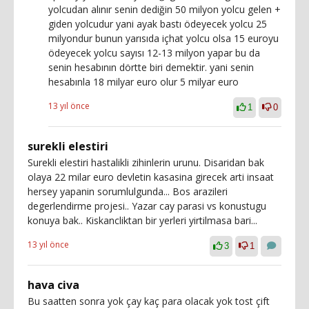
yolcudan alınır senin dediğin 50 milyon yolcu gelen +
giden yolcudur yani ayak bastı ödeyecek yolcu 25
milyondur bunun yarısıda içhat yolcu olsa 15 euroyu
ödeyecek yolcu sayısı 12-13 milyon yapar bu da
senin hesabının dörtte biri demektir. yani senin
hesabınla 18 milyar euro olur 5 milyar euro
13 yıl önce
1
0
surekli elestiri
Surekli elestiri hastalikli zihinlerin urunu. Disaridan bak
olaya 22 milar euro devletin kasasina girecek arti insaat
hersey yapanin sorumlulgunda... Bos arazileri
degerlendirme projesi.. Yazar cay parasi vs konustugu
konuya bak.. Kiskancliktan bir yerleri yirtilmasa bari...
13 yıl önce
3
1
hava civa
Bu saatten sonra yok çay kaç para olacak yok tost çift