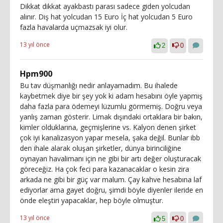
Dikkat dikkat ayakbastı parası sadece giden yolcudan
alınır. Dış hat yolcudan 15 Euro İç hat yolcudan 5 Euro
fazla havalarda uçmazsak iyi olur.
13 yıl önce
2
0
Hpm900
Bu tav düşmanlığı nedir anlayamadım. Bu ihalede
kaybetmek diye bir şey yok ki adam hesabını öyle yapmış
daha fazla para ödemeyi lüzumlu görmemiş. Doğru veya
yanlış zaman gösterir. Limak dışındaki ortaklara bir bakın,
kimler olduklarına, geçmişlerine vs. Kalyon denen şirket
çok iyi kanalizasyon yapar mesela, şaka değil. Bunlar ibb
den ihale alarak oluşan şirketler, dünya birinciliğine
oynayan havalimanı için ne gibi bir artı değer oluşturacak
göreceğiz. Ha çok feci para kazanacaklar o kesin zira
arkada ne gibi bir güç var malum. Çay kahve hesabına laf
ediyorlar ama gayet doğru, şimdi böyle diyenler ileride en
önde eleştiri yapacaklar, hep böyle olmuştur.
13 yıl önce
5
0