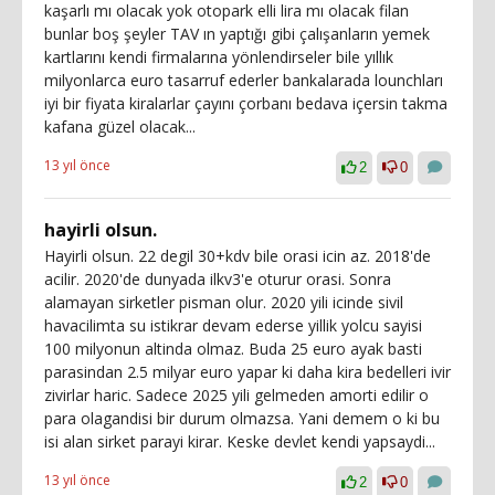
kaşarlı mı olacak yok otopark elli lira mı olacak filan
bunlar boş şeyler TAV ın yaptığı gibi çalışanların yemek
kartlarını kendi firmalarına yönlendirseler bile yıllık
milyonlarca euro tasarruf ederler bankalarada lounchları
iyi bir fiyata kiralarlar çayını çorbanı bedava içersin takma
kafana güzel olacak...
13 yıl önce
2
0
hayirli olsun.
Hayirli olsun. 22 degil 30+kdv bile orasi icin az. 2018'de
acilir. 2020'de dunyada ilkv3'e oturur orasi. Sonra
alamayan sirketler pisman olur. 2020 yili icinde sivil
havacilimta su istikrar devam ederse yillik yolcu sayisi
100 milyonun altinda olmaz. Buda 25 euro ayak basti
parasindan 2.5 milyar euro yapar ki daha kira bedelleri ivir
zivirlar haric. Sadece 2025 yili gelmeden amorti edilir o
para olagandisi bir durum olmazsa. Yani demem o ki bu
isi alan sirket parayi kirar. Keske devlet kendi yapsaydi...
13 yıl önce
2
0