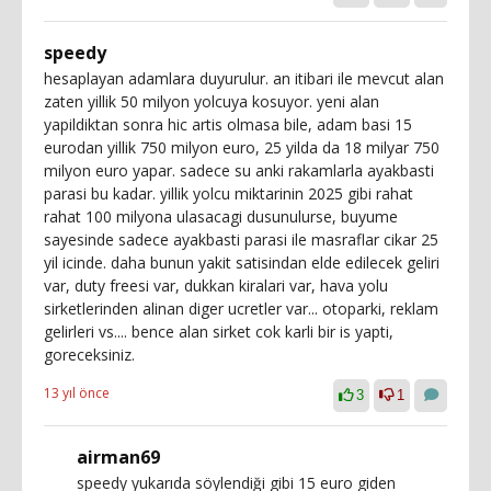
speedy
hesaplayan adamlara duyurulur. an itibari ile mevcut alan
zaten yillik 50 milyon yolcuya kosuyor. yeni alan
yapildiktan sonra hic artis olmasa bile, adam basi 15
eurodan yillik 750 milyon euro, 25 yilda da 18 milyar 750
milyon euro yapar. sadece su anki rakamlarla ayakbasti
parasi bu kadar. yillik yolcu miktarinin 2025 gibi rahat
rahat 100 milyona ulasacagi dusunulurse, buyume
sayesinde sadece ayakbasti parasi ile masraflar cikar 25
yil icinde. daha bunun yakit satisindan elde edilecek geliri
var, duty freesi var, dukkan kiralari var, hava yolu
sirketlerinden alinan diger ucretler var... otoparki, reklam
gelirleri vs.... bence alan sirket cok karli bir is yapti,
goreceksiniz.
13 yıl önce
3
1
airman69
speedy yukarıda söylendiği gibi 15 euro giden