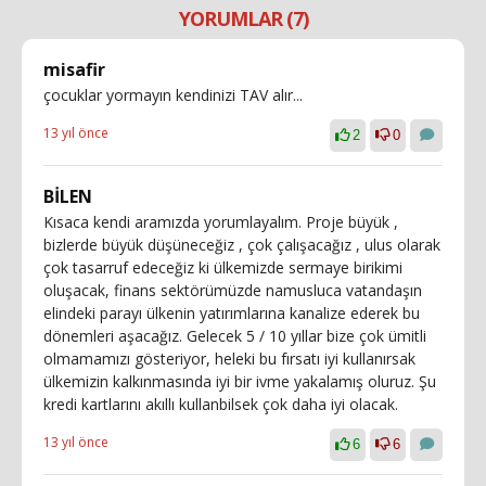
YORUMLAR (7)
misafir
çocuklar yormayın kendinizi TAV alır...
13 yıl önce
2
0
BİLEN
Kısaca kendi aramızda yorumlayalım. Proje büyük ,
bizlerde büyük düşüneceğiz , çok çalışacağız , ulus olarak
çok tasarruf edeceğiz ki ülkemizde sermaye birikimi
oluşacak, finans sektörümüzde namusluca vatandaşın
elindeki parayı ülkenin yatırımlarına kanalize ederek bu
dönemleri aşacağız. Gelecek 5 / 10 yıllar bize çok ümitli
olmamamızı gösteriyor, heleki bu fırsatı iyi kullanırsak
ülkemizin kalkınmasında iyi bir ivme yakalamış oluruz. Şu
kredi kartlarını akıllı kullanbilsek çok daha iyi olacak.
13 yıl önce
6
6