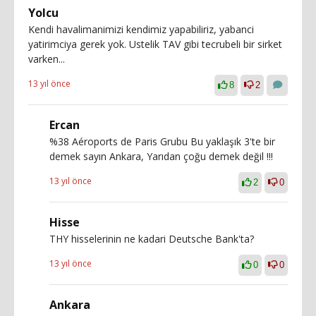
Yolcu
Kendi havalimanimizi kendimiz yapabiliriz, yabanci
yatirimciya gerek yok. Ustelik TAV gibi tecrubeli bir sirket
varken...
13 yıl önce
8
2
Ercan
%38 Aéroports de Paris Grubu Bu yaklaşık 3'te bir
demek sayın Ankara, Yarıdan çoğu demek değil !!!
13 yıl önce
2
0
Hisse
THY hisselerinin ne kadari Deutsche Bank'ta?
13 yıl önce
0
0
Ankara