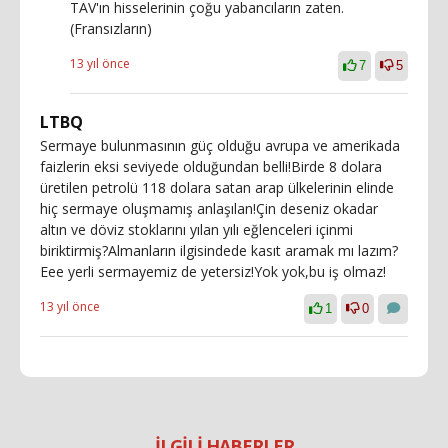
TAV'ın hisselerinin çoğu yabancıların zaten.
(Fransızların)
13 yıl önce
7
5
LTBQ
Sermaye bulunmasının güç olduğu avrupa ve amerikada
faizlerin eksi seviyede olduğundan belli!Birde 8 dolara
üretilen petrolü 118 dolara satan arap ülkelerinin elinde
hiç sermaye oluşmamış anlaşılan!Çin deseniz okadar
altın ve döviz stoklarını yılan yılı eğlenceleri içinmi
biriktirmiş?Almanların ilgisindede kasıt aramak mı lazım?
Eee yerli sermayemiz de yetersiz!Yok yok,bu iş olmaz!
13 yıl önce
1
0
İLGİLİ HABERLER