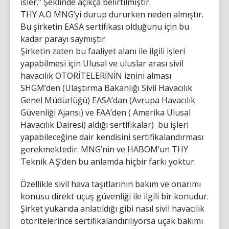
isler.” Şeklinde açıkça belirtilmiştir.
THY A.O MNG’yi durup dururken neden almıştır.
Bu şirketin EASA sertifikası olduğunu için bu
kadar parayı saymıştır.
Şirketin zaten bu faaliyet alanı ile ilgili işleri
yapabilmesi için Ulusal ve uluslar arası sivil
havacılık OTORİTELERİNİN iznini alması
SHGM’den (Ulaştırma Bakanlığı Sivil Havacılık
Genel Müdürlüğü) EASA’dan (Avrupa Havacılık
Güvenliği Ajansı) ve FAA’den ( Amerika Ulusal
Havacılık Dairesi) aldığı sertifikalar) bu işleri
yapabileceğine dair kendisini sertifikalandırması
gerekmektedir. MNG’nin ve HABOM’un THY
Teknik A.Ş’den bu anlamda hiçbir farkı yoktur.
Özellikle sivil hava taşıtlarının bakım ve onarımı
konusu direkt uçuş güvenliği ile ilgili bir konudur.
Şirket yukarıda anlatıldığı gibi nasıl sivil havacılık
otoritelerince sertifikalandırılıyorsa uçak bakımı