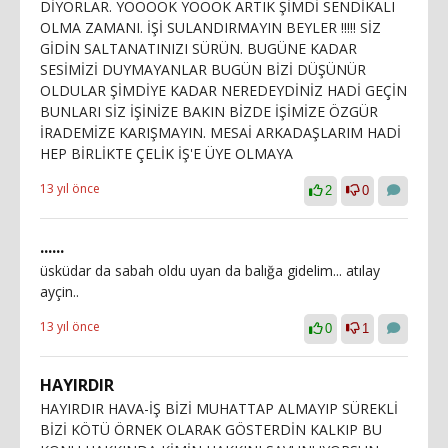
DİYORLAR. YOOOOK YOOOK ARTIK ŞİMDİ SENDİKALI
OLMA ZAMANI. İŞİ SULANDIRMAYIN BEYLER !!!!! SİZ
GİDİN SALTANATINIZI SÜRÜN. BUGÜNE KADAR
SESİMİZİ DUYMAYANLAR BUGÜN BİZİ DÜŞÜNÜR
OLDULAR ŞİMDİYE KADAR NEREDEYDİNİZ HADİ GEÇİN
BUNLARI SİZ İŞİNİZE BAKIN BİZDE İŞİMİZE ÖZGÜR
İRADEMİZE KARIŞMAYIN. MESAİ ARKADAŞLARIM HADİ
HEP BİRLİKTE ÇELİK İŞ'E ÜYE OLMAYA
13 yıl önce
2
0
......
üsküdar da sabah oldu uyan da balığa gidelim... atılay
ayçin..
13 yıl önce
0
1
HAYIRDIR
HAYIRDIR HAVA-İŞ BİZİ MUHATTAP ALMAYIP SÜREKLİ
BİZİ KÖTÜ ÖRNEK OLARAK GÖSTERDİN KALKIP BU