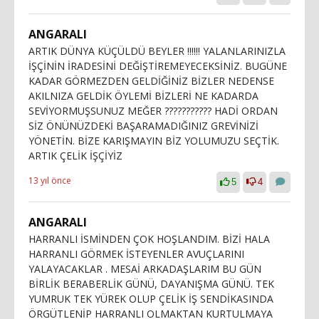
ANGARALI
ARTIK DÜNYA KÜÇÜLDÜ BEYLER !!!!!! YALANLARINIZLA
İŞÇİNİN İRADESİNİ DEĞİŞTİREMEYECEKSİNİZ. BUGÜNE
KADAR GÖRMEZDEN GELDİĞİNİZ BİZLER NEDENSE
AKILNIZA GELDİK ÖYLEMİ BİZLERİ NE KADARDA
SEVİYORMUŞSUNUZ MEĞER ??????????? HADİ ORDAN
SİZ ÖNÜNÜZDEKİ BAŞARAMADIĞINIZ GREVİNİZİ
YÖNETİN. BİZE KARIŞMAYIN BİZ YOLUMUZU SEÇTİK.
ARTIK ÇELİK İŞÇİYİZ
13 yıl önce
5
4
ANGARALI
HARRANLI İSMİNDEN ÇOK HOŞLANDIM. BİZİ HALA
HARRANLI GÖRMEK İSTEYENLER AVUÇLARINI
YALAYACAKLAR . MESAİ ARKADAŞLARIM BU GÜN
BİRLİK BERABERLİK GÜNÜ, DAYANIŞMA GÜNÜ. TEK
YUMRUK TEK YÜREK OLUP ÇELİK İŞ SENDİKASINDA
ÖRGÜTLENİP HARRANLI OLMAKTAN KURTULMAYA