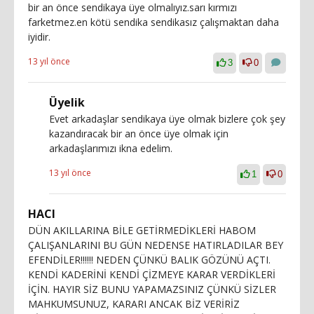
bir an önce sendikaya üye olmalıyız.sarı kırmızı
farketmez.en kötü sendika sendikasız çalışmaktan daha
iyidir.
13 yıl önce
3
0
Üyelik
Evet arkadaşlar sendikaya üye olmak bizlere çok şey
kazandıracak bir an önce üye olmak için
arkadaşlarımızı ikna edelim.
13 yıl önce
1
0
HACI
DÜN AKILLARINA BİLE GETİRMEDİKLERİ HABOM
ÇALIŞANLARINI BU GÜN NEDENSE HATIRLADILAR BEY
EFENDİLER!!!!!! NEDEN ÇÜNKÜ BALIK GÖZÜNÜ AÇTI.
KENDİ KADERİNİ KENDİ ÇİZMEYE KARAR VERDİKLERİ
İÇİN. HAYIR SİZ BUNU YAPAMAZSINIZ ÇÜNKÜ SİZLER
MAHKUMSUNUZ, KARARI ANCAK BİZ VERİRİZ