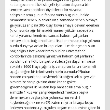
kadar gocunmadık.ki siz çelik işin adını duyunca bile
tencere tava sendikası diyebilecek bir vizyona
sahipsiniz.ama şunun farkına varın bugun bu halde
olmamızın sebebi olanlara kısa zamanda sebeb olmaya
geliyoruz.sarı pala 305 kişiyi kovalamaya devam ederken
(ki omzunda ağır bir maddi manevi yüktür=sebeb) biz
kendi yaramızı kendımız sarıcaz.habom çalışanları
kimseyle bot bağlamadı ama liseden mezun olup gözunu
burda dunyaya açılan bi kapı olan THY de açmadı sizin
bağladığınız bot kadar bizim bunları üniversitede
korıdorlarında eskitmişliğimiz var.habom çalışanlarının
bundan daha kötü bir şart olabileceğini düşünen varsa
sokakta 1600 liraya yığınla iş var apron kartını takan eli
uçağa değen bir teknisyenin hakkı bumudur??butun
habom çalışanlarına soylemek ıstediğim tek bi şey var
birbirimize sahip çıkalım düne kadar gökte
göremediğimiz ıkı kuştan hep bahsedildi ama bugun
elımızde 1 kuş var şanşı değerlendirmekten başka
denemekten başka çıkar yolumuz mu vardır?
kaybedeceğimiz ne var??? zaten ıkı yıldır bi arpa boyu
ilerleyen habomcu yuzugulen akşam mutlu evine giden bi