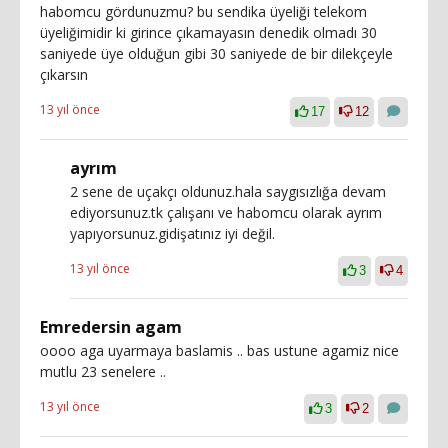
habomcu gördunuzmu? bu sendika üyeliği telekom
üyeliğimidir ki girince çıkamayasın denedik olmadı 30
saniyede üye olduğun gibi 30 saniyede de bir dilekçeyle
çıkarsın
13 yıl önce
17
12
ayrım
2 sene de uçakçı oldunuz.hala saygısızlığa devam
ediyorsunuz.tk çalışanı ve habomcu olarak ayrım
yapıyorsunuz.gidişatınız iyi değil.
13 yıl önce
3
4
Emredersin agam
oooo aga uyarmaya baslamis .. bas ustune agamiz nice
mutlu 23 senelere ..
13 yıl önce
3
2