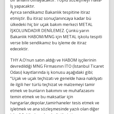
bir anlamı olmayacaktır. Toplu sözleşmeyi Hava-
İş yapacaktır.
Ayrıca sendikamız Bakanlık tespitine itiraz
etmiştir. Bu itiraz sonuçlanıncaya kadar bü
ülkedeki hiç bir uçak bakım merkezi METAL
İŞKOLUNDADIR DENİLEMEZ. Çünkü yarın
Bakanlık HABOM/MNG için METAL işkolu tespiti
verse bile sendikamız bu işleme de itiraz
edecektir.
THY A.O’nun satın aldığı ve HABOM işçilerinin
devredildiği MNG Firmasının İTO (İstanbul Ticaret
Odası) kayıtlarında iş konusu aşağıdaki gibi;
“Uçak ve uçak teçhizatı ve genelde hava nakliyatı
ile ilgili her türlü teçhizat ve malzemeyi tamir
etmek ve bunların bakımını ve muhafazasını
temin etmek ve bu maksatlar için
hangarlar,depolar,tamirhaneler tesis etmek ve
işletmek ve ana sözleşmesinde yazılı olan diğer