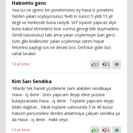
Habomlu genc
Yaa siz ne igrenc bir yonetimsiniz ey hava is yonetimi.
Neden yalan soyluyosunuz %40 in sureci 5 yildi 15 yil
degil ve herkesde buna raziydi. Sirf siyaset yapicaz diye
bunu kabul etmediniz bize sorma geregi bile duymadiniz.
Simdi tutustunuz tabi ama yalan soylemeyin bari gerci
sizin gibi kisiliksizler yalan soylemeyi zaten hayat
felsefesi yaptigi icin ne desek bos. Defolun gidin bizi
rahat birakin
13 yıl önce
2
1
Kim Sarı Sendika
Yıllardır tek haneli yüzdelerle zam alabilen sendikaya
Hava - iş denir . Grev yapıcam deyip eline yüzüne
bulaştıranada Hava - iş denir . Toplantı yapıcam deyip
bildiri dağıtan , fakat toplantı salonunda 5 tk 40 küsür
habom personeline derdini anlatmaya çalışan sendika ya
da Hava - iş denir . Haklı veya
13 yıl önce
2
1