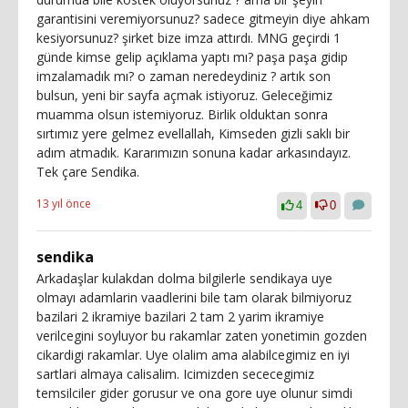
garantisini veremiyorsunuz? sadece gitmeyin diye ahkam
kesiyorsunuz? şirket bize imza attırdı. MNG geçirdi 1
günde kimse gelip açıklama yaptı mı? paşa paşa gidip
imzalamadık mı? o zaman neredeydiniz ? artık son
bulsun, yeni bir sayfa açmak istiyoruz. Geleceğimiz
muamma olsun istemiyoruz. Birlik olduktan sonra
sırtımız yere gelmez evellallah, Kimseden gizli saklı bir
adım atmadık. Kararımızın sonuna kadar arkasındayız.
Tek çare Sendika.
13 yıl önce
4
0
sendika
Arkadaşlar kulakdan dolma bilgilerle sendikaya uye
olmayı adamlarin vaadlerini bile tam olarak bilmiyoruz
bazilari 2 ikramiye bazilari 2 tam 2 yarim ikramiye
verilcegini soyluyor bu rakamlar zaten yonetimin gozden
cikardigi rakamlar. Uye olalim ama alabilcegimiz en iyi
sartlari almaya calisalim. Icimizden sececegimiz
temsilciler gider gorusur ve ona gore uye olunur simdi