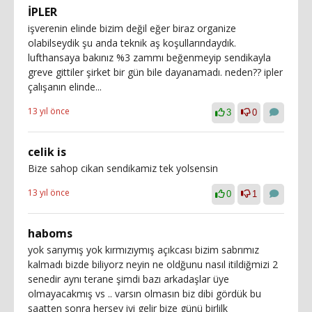
İPLER
işverenin elinde bizim değil eğer biraz organize
olabilseydik şu anda teknik aş koşullarındaydık.
lufthansaya bakınız %3 zammı beğenmeyip sendikayla
greve gittiler şirket bir gün bile dayanamadı. neden?? ipler
çalışanın elinde...
13 yıl önce
3
0
celik is
Bize sahop cikan sendikamiz tek yolsensin
13 yıl önce
0
1
haboms
yok sarıymış yok kırmızıymış açıkcası bizim sabrımız
kalmadı bizde biliyorz neyin ne oldğunu nasıl itildiğmizi 2
senedir aynı terane şimdi bazı arkadaşlar üye
olmayacakmış vs .. varsın olmasın biz dibi gördük bu
saatten sonra hersey iyi gelir bize günü birlilk