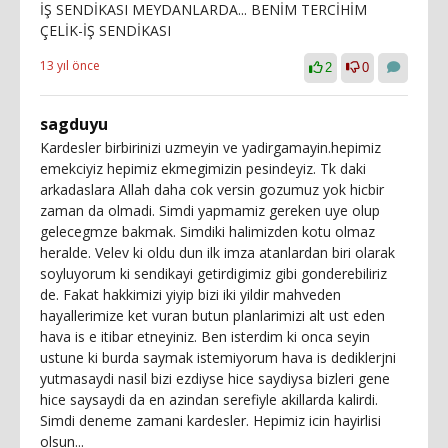
İŞ SENDİKASI MEYDANLARDA... BENİM TERCİHİM
ÇELİK-İŞ SENDİKASI
13 yıl önce
2
0
sagduyu
Kardesler birbirinizi uzmeyin ve yadirgamayin.hepimiz
emekciyiz hepimiz ekmegimizin pesindeyiz. Tk daki
arkadaslara Allah daha cok versin gozumuz yok hicbir
zaman da olmadi. Simdi yapmamiz gereken uye olup
gelecegmze bakmak. Simdiki halimizden kotu olmaz
heralde. Velev ki oldu dun ilk imza atanlardan biri olarak
soyluyorum ki sendikayi getirdigimiz gibi gonderebiliriz
de. Fakat hakkimizi yiyip bizi iki yildir mahveden
hayallerimize ket vuran butun planlarimizi alt ust eden
hava is e itibar etneyiniz. Ben isterdim ki onca seyin
ustune ki burda saymak istemiyorum hava is dediklerjni
yutmasaydi nasil bizi ezdiyse hice saydiysa bizleri gene
hice saysaydi da en azindan serefiyle akillarda kalirdi.
Simdi deneme zamani kardesler. Hepimiz icin hayirlisi
olsun...