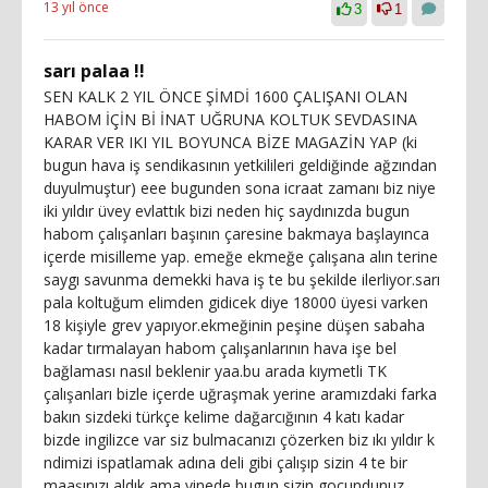
13 yıl önce
3
1
sarı palaa !!
SEN KALK 2 YIL ÖNCE ŞİMDİ 1600 ÇALIŞANI OLAN
HABOM İÇİN Bİ İNAT UĞRUNA KOLTUK SEVDASINA
KARAR VER IKI YIL BOYUNCA BİZE MAGAZİN YAP (ki
bugun hava iş sendikasının yetkilileri geldiğinde ağzından
duyulmuştur) eee bugunden sona icraat zamanı biz niye
iki yıldır üvey evlattık bizi neden hiç saydınızda bugun
habom çalışanları başının çaresine bakmaya başlayınca
içerde misilleme yap. emeğe ekmeğe çalışana alın terine
saygı savunma demekki hava iş te bu şekilde ilerliyor.sarı
pala koltuğum elimden gidicek diye 18000 üyesi varken
18 kişiyle grev yapıyor.ekmeğinin peşine düşen sabaha
kadar tırmalayan habom çalışanlarının hava işe bel
bağlaması nasıl beklenir yaa.bu arada kıymetli TK
çalışanları bizle içerde uğraşmak yerine aramızdaki farka
bakın sizdeki türkçe kelime dağarcığının 4 katı kadar
bizde ingilizce var siz bulmacanızı çözerken biz ıkı yıldır k
ndimizi ispatlamak adına deli gibi çalışıp sizin 4 te bir
maaşınızı aldık ama yinede bugun sizin gocundunuz