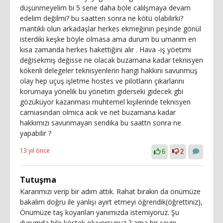
düşünmeyelim bi 5 sene daha böle calılşmaya devam
edelim değilmi? bu saatten sonra ne kötü olabilirki?
mantıklı olun arkadaşlar herkes ekmeğinin peşinde gönül
isterdiki keşke böyle olmasa ama durum bu umarım en
kısa zamanda herkes hakettiğini alır . Hava -iş yöetimi
değisekmiş değisse ne olacak buzamana kadar teknisyen
kökenli delegeler teknisyenlerin hangi hakkını savunmuş
olay hep uçuş işletme hostes ve pilotların çıkarlarını
korumaya yönelik bu yönetim giderseki gidecek gbi
gözüküyor kazanması muhtemel kişilerinde teknisyen
camiasından olmica acık ve net buzamana kadar
hakkımızı savunmayan sendika bu saattn sonra ne
yapabilir ?
13 yıl önce
6
2
Tutuşma
Kararımızı verip bir adım attık. Rahat bırakın da önümüze
bakalım doğru ile yanlışı ayırt etmeyi öğrendik(öğrettiniz),
Önümüze taş koyanları yanımızda istemiyoruz. Şu
durumda bile köstek oluyorsunuz ? ama bir şeyin