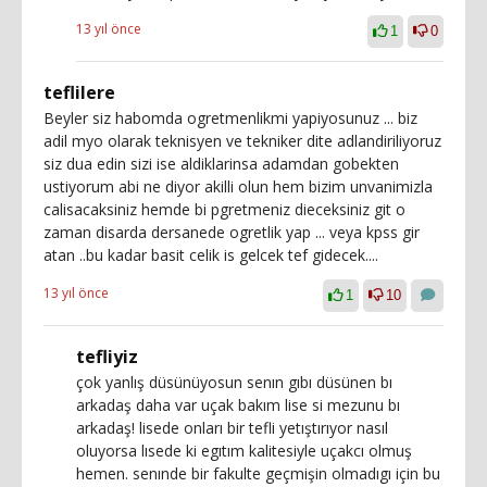
13 yıl önce
1
0
teflilere
Beyler siz habomda ogretmenlikmi yapiyosunuz ... biz
adil myo olarak teknisyen ve tekniker dite adlandiriliyoruz
siz dua edin sizi ise aldiklarinsa adamdan gobekten
ustiyorum abi ne diyor akilli olun hem bizim unvanimizla
calisacaksiniz hemde bi pgretmeniz dieceksiniz git o
zaman disarda dersanede ogretlik yap ... veya kpss gir
atan ..bu kadar basit celik is gelcek tef gidecek....
13 yıl önce
1
10
tefliyiz
çok yanlış düsünüyosun senın gıbı düsünen bı
arkadaş daha var uçak bakım lise si mezunu bı
arkadaş! lisede onları bir tefli yetıştırıyor nasıl
oluyorsa lısede ki egıtım kalitesiyle uçakcı olmuş
hemen. senınde bir fakulte geçmişin olmadıgı için bu