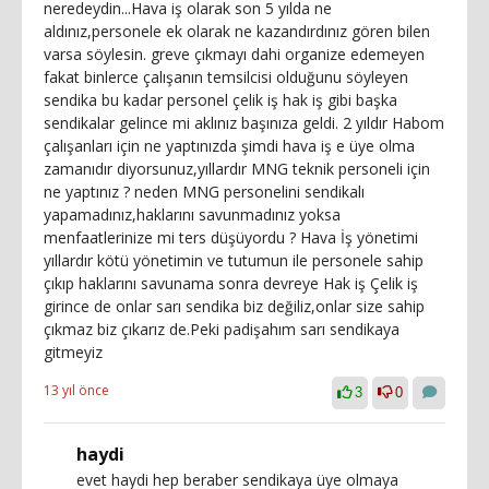
neredeydin...Hava iş olarak son 5 yılda ne
aldınız,personele ek olarak ne kazandırdınız gören bilen
varsa söylesin. greve çıkmayı dahi organize edemeyen
fakat binlerce çalışanın temsilcisi olduğunu söyleyen
sendika bu kadar personel çelik iş hak iş gibi başka
sendikalar gelince mi aklınız başınıza geldi. 2 yıldır Habom
çalışanları için ne yaptınızda şimdi hava iş e üye olma
zamanıdır diyorsunuz,yıllardır MNG teknik personeli için
ne yaptınız ? neden MNG personelini sendikalı
yapamadınız,haklarını savunmadınız yoksa
menfaatlerinize mi ters düşüyordu ? Hava İş yönetimi
yıllardır kötü yönetimin ve tutumun ile personele sahip
çıkıp haklarını savunama sonra devreye Hak iş Çelik iş
girince de onlar sarı sendika biz değiliz,onlar size sahip
çıkmaz biz çıkarız de.Peki padişahım sarı sendikaya
gitmeyiz
13 yıl önce
3
0
haydi
evet haydi hep beraber sendikaya üye olmaya