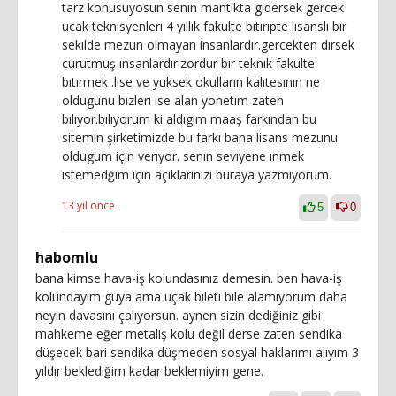
tarz konusuyosun senın mantıkta gıdersek gercek
ucak teknısyenlerı 4 yıllık fakulte bıtırıpte lısanslı bır
sekılde mezun olmayan insanlardır.gercekten dırsek
curutmuş ınsanlardır.zordur bır teknık fakulte
bıtırmek .lıse ve yuksek okulların kalıtesının ne
oldugunu bızlerı ıse alan yonetım zaten
bılıyor.bılıyorum ki aldıgım maaş farkından bu
sitemin şirketimizde bu farkı bana lisans mezunu
oldugum için verıyor. senın sevıyene ınmek
istemedğim için açıklarınızı buraya yazmıyorum.
13 yıl önce
5
0
habomlu
bana kimse hava-iş kolundasınız demesin. ben hava-iş
kolundayım güya ama uçak bileti bile alamıyorum daha
neyin davasını çalıyorsun. aynen sizin dediğiniz gibi
mahkeme eğer metaliş kolu değil derse zaten sendika
düşecek bari sendika düşmeden sosyal haklarımı alıyım 3
yıldır beklediğim kadar beklemiyim gene.