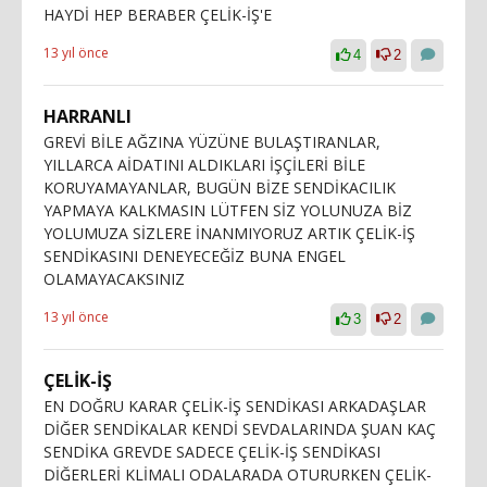
HAYDİ HEP BERABER ÇELİK-İŞ'E
13 yıl önce
4
2
HARRANLI
GREVİ BİLE AĞZINA YÜZÜNE BULAŞTIRANLAR,
YILLARCA AİDATINI ALDIKLARI İŞÇİLERİ BİLE
KORUYAMAYANLAR, BUGÜN BİZE SENDİKACILIK
YAPMAYA KALKMASIN LÜTFEN SİZ YOLUNUZA BİZ
YOLUMUZA SİZLERE İNANMIYORUZ ARTIK ÇELİK-İŞ
SENDİKASINI DENEYECEĞİZ BUNA ENGEL
OLAMAYACAKSINIZ
13 yıl önce
3
2
ÇELİK-İŞ
EN DOĞRU KARAR ÇELİK-İŞ SENDİKASI ARKADAŞLAR
DİĞER SENDİKALAR KENDİ SEVDALARINDA ŞUAN KAÇ
SENDİKA GREVDE SADECE ÇELİK-İŞ SENDİKASI
DİĞERLERİ KLİMALI ODALARADA OTURURKEN ÇELİK-