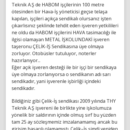
Teknik A.Ş de HABOM işçilerinin 100 metre
ötesinden bir Hava-İş yöneticisi geçse telaşa
kapılan, işçileri açıkça sendikalı olursanız işten
çıkaırlısınız şeklinde tehdit eden işveren yetkilileri
ne oldu da HABOM işçilerini HAVA tasimacılığı ile
ilgisi olamayan METAL İŞKOLUNDAKİ işveren
taşeronu ÇELİK-İŞ Sendikasına üye olmaya
zorluyor. Otobüsler tutuluyor, noterler
hazırlanıyor...
Eğer açık işveren desteği ile bir işçi bir sendikaya
üye olmaya zorlanıyorsa o sendikanın adı sarı
sendikadır, yani işverenle işbirliği içindeki
sendikadır.
Bildiğiniz gibi Çelik-İş sendikası 2009 yılında THY
Teknik A.Ş işvereni ile birlikte yine işkolumuza
yönelik bir saldırının içinde olmuş sırf bu yüzden
tam 25 ay sözleşmemiz imzalanamamış ancak bu
girişim başarılı olamamıştı. Çelik–İş şimdi yeniden