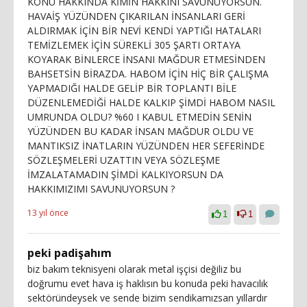
KONU HAKKINDA KİMİN HAKKINI SAVUNUYORSUN.
HAVAİŞ YÜZÜNDEN ÇIKARILAN İNSANLARI GERİ
ALDIRMAK İÇİN BİR NEVİ KENDİ YAPTIĞI HATALARI
TEMİZLEMEK İÇİN SÜREKLİ 305 ŞARTI ORTAYA
KOYARAK BİNLERCE İNSANI MAĞDUR ETMESİNDEN
BAHSETSİN BİRAZDA. HABOM İÇİN HİÇ BİR ÇALIŞMA
YAPMADIĞI HALDE GELİP BİR TOPLANTI BİLE
DÜZENLEMEDİĞİ HALDE KALKIP ŞİMDİ HABOM NASIL
UMRUNDA OLDU? %60 I KABUL ETMEDİN SENİN
YÜZÜNDEN BU KADAR İNSAN MAĞDUR OLDU VE
MANTIKSIZ İNATLARIN YÜZÜNDEN HER SEFERİNDE
SÖZLEŞMELERİ UZATTIN VEYA SÖZLEŞME
İMZALATAMADIN ŞİMDİ KALKIYORSUN DA
HAKKIMIZIMI SAVUNUYORSUN ?
13 yıl önce
1
1
peki padişahım
biz bakım teknisyeni olarak metal işçisi değiliz bu
doğrumu evet hava iş haklısın bu konuda peki havacılık
sektöründeysek ve sende bizim sendikamızsan yıllardır