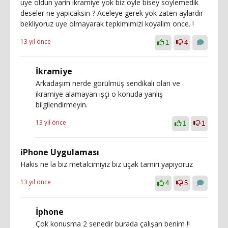
uye oldun yarin ikramiye yok biz oyle bisey soylemedik
deseler ne yapicaksin ? Aceleye gerek yok zaten aylardir
bekliyoruz uye olmayarak tepkimimizi koyalim once. !
13 yıl önce
1
4
İkramiye
Arkadaşim nerde görülmüş sendikalı olan ve
ikramiye alamayan işçi o konuda yanlış
bilgilendirmeyin.
13 yıl önce
1
1
iPhone Uygulaması
Hakis ne la biz metalcimiyiz biz uçak tamiri yapıyoruz
13 yıl önce
4
5
İphone
Çok konusma 2 senedir burada çalışan benim !!