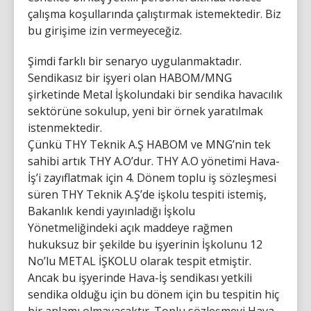
çalışma koşullarında çalıştırmak istemektedir. Biz
bu girişime izin vermeyeceğiz.
Şimdi farklı bir senaryo uygulanmaktadır.
Sendikasız bir işyeri olan HABOM/MNG
şirketinde Metal İşkolundaki bir sendika havacılık
sektörüne sokulup, yeni bir örnek yaratılmak
istenmektedir.
Çünkü THY Teknik A.Ş HABOM ve MNG’nin tek
sahibi artık THY A.O’dur. THY A.O yönetimi Hava-
İş’i zayıflatmak için 4. Dönem toplu iş sözleşmesi
süren THY Teknik A.Ş’de işkolu tespiti istemiş,
Bakanlık kendi yayınladığı İşkolu
Yönetmeliğindeki açık maddeye rağmen
hukuksuz bir şekilde bu işyerinin İşkolunu 12
No’lu METAL İŞKOLU olarak tespit etmiştir.
Ancak bu işyerinde Hava-İş sendikası yetkili
sendika olduğu için bu dönem için bu tespitin hiç