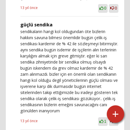
13 yıl önce
0
0
güçlü sendika
sendikaların hangi kol oldugundan öte bizlerin
hakkını savuna bilmesi önemlidir bugün çelik-iş
sendikası kardemir de % 42 ile sözleşmeyi bitirmiştir.
aynı sendika bugün isdemir de işçilerin alın terlerinin
karşılığını almak için greve gitmiştir. eğer ki sarı
sendika zihniyetinde bir sendika olmuş olsaydı
bugün iskendern da grev olmaz kardemir de % 42
zam alınmazdı. bizler için en önemli olan sendikanın
hangi kol olduğu degil yöneticilerinin güçlü olması ve
işverene karşı dik durmasıdır bugün internet
sitelerinden takip ettiğimizde bu iradeyi gösteren tek
sendika olarak çelik-iş sendikası gözüküyor.. çelik-iş
sendikasının bizlerin emeğini savunacağını canı
gönülden inanıyorum
13 yıl önce
1
0