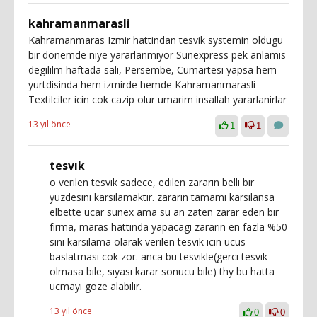
kahramanmarasli
Kahramanmaras Izmir hattindan tesvik systemin oldugu
bir dönemde niye yararlanmiyor Sunexpress pek anlamis
degililm haftada sali, Persembe, Cumartesi yapsa hem
yurtdisinda hem izmirde hemde Kahramanmarasli
Textilciler icin cok cazip olur umarim insallah yararlanirlar
13 yıl önce
1
1
tesvık
o verılen tesvık sadece, edılen zararın bellı bır
yuzdesını karsılamaktır. zararın tamamı karsılansa
elbette ucar sunex ama su an zaten zarar eden bır
fırma, maras hattında yapacagı zararın en fazla %50
sını karsılama olarak verılen tesvık ıcın ucus
baslatması cok zor. anca bu tesvıkle(gercı tesvık
olmasa bıle, sıyası karar sonucu bıle) thy bu hatta
ucmayı goze alabılır.
13 yıl önce
0
0