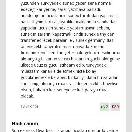
yuzunden Turkıyedekı sunex gecen sene normal
edecegı kar yerıne, zarar yazmaya basladı.
anadolujet ın ucuslarının sunex tarafndan yapılması,
hatta thynın kırmızı kuyruklu ucaklarında sabıhadan
yaptıkları ucusları sunex e yaptırmasının sebebı,
sunex ın zararını kapatmak ıcındır.sunex e thy den
transfer edılecek paralar ıle , sunex germany ıflası
onlenecektır.onemlı olan almanyada kurulan
fırmanın kendı kendıne yeter hale gelebılmesıdır ama
almanya gıbı kanun ve ıscı haklarının guclu oldugu bır
ulkede ucuz ıs gucu ıstıhdam edıp, turkıyedekı
muazzam karları elde etmek hıcte kolay
gozukmemekle beraber, bır kac yıl daha bu zararlar
karsılanıp, almanya macerası denenecektır. hayırlısı
olsun, bakalım kac seneye ve kac paraya maal
olacak.
13 yıl önce
2
0
Hadi canım
Sun express Diyarbakır-istanbul uçuşları durdurdu yerine