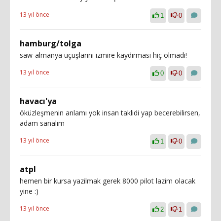
13 yıl önce
1
0
hamburg/tolga
saw-almanya uçuşlarını izmire kaydırması hiç olmadı!
13 yıl önce
0
0
havacı'ya
öküzleşmenin anlamı yok insan taklidi yap becerebilirsen,
adam sanalım
13 yıl önce
1
0
atpl
hemen bir kursa yazilmak gerek 8000 pilot lazim olacak
yine :)
13 yıl önce
2
1