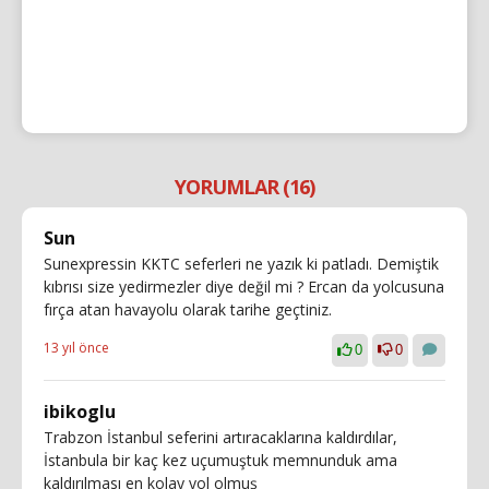
YORUMLAR (16)
Sun
Sunexpressin KKTC seferleri ne yazık ki patladı. Demiştik
kıbrısı size yedirmezler diye değil mi ? Ercan da yolcusuna
fırça atan havayolu olarak tarihe geçtiniz.
13 yıl önce
0
0
ibikoglu
Trabzon İstanbul seferini artıracaklarına kaldırdılar,
İstanbula bir kaç kez uçumuştuk memnunduk ama
kaldırılması en kolay yol olmuş