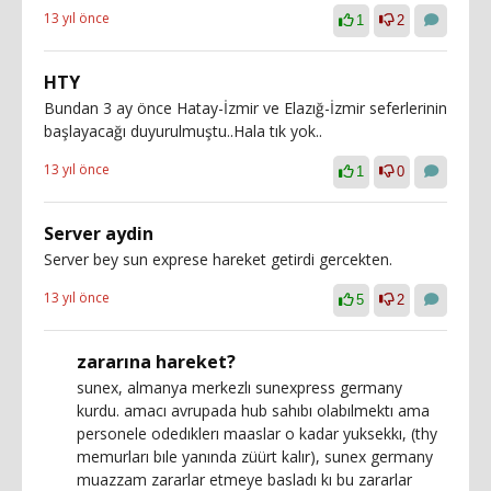
13 yıl önce
1
2
HTY
Bundan 3 ay önce Hatay-İzmir ve Elazığ-İzmir seferlerinin
başlayacağı duyurulmuştu..Hala tık yok..
13 yıl önce
1
0
Server aydin
Server bey sun exprese hareket getirdi gercekten.
13 yıl önce
5
2
zararına hareket?
sunex, almanya merkezlı sunexpress germany
kurdu. amacı avrupada hub sahıbı olabılmektı ama
personele odedıklerı maaslar o kadar yuksekkı, (thy
memurları bıle yanında züürt kalır), sunex germany
muazzam zararlar etmeye basladı kı bu zararlar