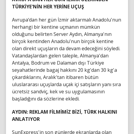
TÜRKİYE'NİN HER YERİNE UÇUŞ
Avrupa‘dan her gün İzmir aktarmalı Anadolu'nun
herhangi bir kentine uçmanın mümkün
olduğunu belirten Server Aydın, Almanya'nın
birçok kentinden Anadolu'nun birçok kentine
olan direkt uçuşların da devam edeceğini söyledi.
Vatandaşlardan gelen taleple, Almanya'dan
Antalya, Bodrum ve Dalaman dışı Türkiye
seyahatlerinde bagaj hakkını 20 kg'dan 30 kg'a
çıkardıklarını, Aralık'tan itibaren bütün
uluslararası uçuşlarda uçak içi satışların yanı sıra
ücretsiz sandviç, kek ve su uygulamasının
başladığını da sözlerine ekledi.
AYDIN: REKLAM FİLMİMİZ BİZİ, TÜRK HALKINI
ANLATIYOR
SunExpress'in son günlerde ekranlarda olan