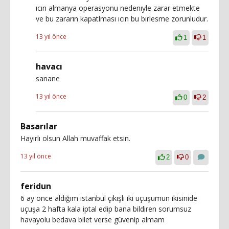
ıcın almanya operasyonu nedenıyle zarar etmekte
ve bu zararın kapatlması ıcın bu bırlesme zorunludur.
13 yıl önce
1
1
havacı
sanane
13 yıl önce
0
2
Basarılar
Hayırlı olsun Allah muvaffak etsin.
13 yıl önce
2
0
feridun
6 ay önce aldığım istanbul çıkışlı iki uçuşumun ikisinide
uçuşa 2 hafta kala iptal edip bana bildiren sorumsuz
havayolu bedava bilet verse güvenip almam