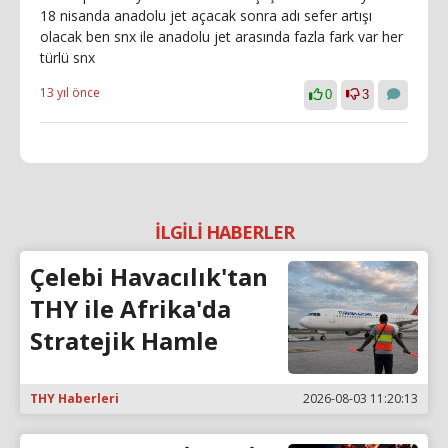
18 nisanda anadolu jet açacak sonra adı sefer artışı
olacak ben snx ile anadolu jet arasında fazla fark var her
türlü snx
13 yıl önce
0
3
İLGİLİ HABERLER
Çelebi Havacılık'tan
THY ile Afrika'da
Stratejik Hamle
THY Haberleri
2026-08-03 11:20:13