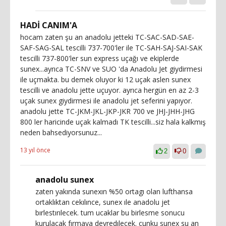
HADİ CANIM'A
hocam zaten şu an anadolu jetteki TC-SAC-SAD-SAE-
SAF-SAG-SAL tescilli 737-700'ler ile TC-SAH-SAJ-SAI-SAK
tescilli 737-800'ler sun express uçağı ve ekiplerde
sunex...ayrıca TC-SNV ve SUO 'da Anadolu Jet giydirmesi
ile uçmakta. bu demek oluyor ki 12 uçak aslen sunex
tescilli ve anadolu jette uçuyor. ayrıca hergün en az 2-3
uçak sunex giydirmesi ile anadolu jet seferini yapıyor.
anadolu jette TC-JKM-JKL-JKP-JKR 700 ve JHJ-JHH-JHG
800 ler haricinde uçak kalmadı TK tescilli...siz hala kalkmış
neden bahsediyorsunuz...
13 yıl önce
2
0
anadolu sunex
zaten yakında sunexın %50 ortagı olan lufthansa
ortaklıktan cekılınce, sunex ıle anadolu jet
bırlestırılecek. tum ucaklar bu birlesme sonucu
kurulacak fırmaya devredılecek. cunku sunex su an