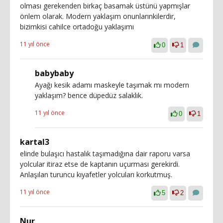
olması gerekenden birkaç basamak üstünü yapmışlar
önlem olarak. Modern yaklaşım onunlarınkilerdir,
bizimkisi cahilce ortadoğu yaklaşımı
11 yıl önce
0
1
babybaby
Ayağı kesik adamı maskeyle taşımak mı modern
yaklaşım? bence düpedüz salaklık.
11 yıl önce
0
1
kartal3
elinde bulaşıcı hastalık taşımadığına dair raporu varsa
yolcular itiraz etse de kaptanın uçurması gerekirdi.
Anlaşılan turuncu kıyafetler yolcuları korkutmuş.
11 yıl önce
5
2
Nur