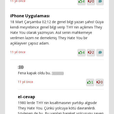
11 yıl önce
4
0
iPhone Uygulaması
18 Mart Çarşamba 02:12 de genel bilgi yazan şahıs! Güya
kendi meşrebince genel bilgi verip THY nin açılımını They
Hate You olarak yazmışsın. Asıl senin mahkemeye
verilmen lazım ne demekmiş They Hate You bir
açıklayıver çapsız adam.
11 yıl önce
4
2
:)))
Fena kapak oldu bu..:)))))))))
11 yıl önce
1
0
el-cevap
1980 lerde THY nin kısaltmasının yurtdışı algısıdır
They Hate You. Çünkü yolcuya kötü davranılırdı.
Söylenen de bu. Bu yapılan hareket yolcusunu seven