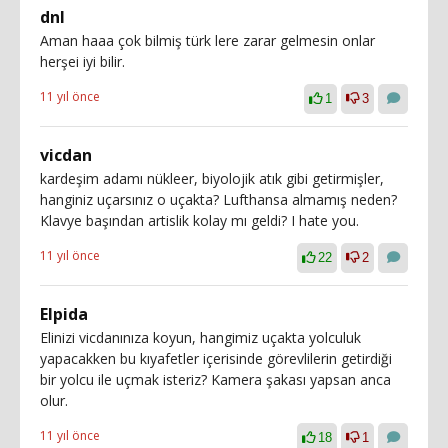
dnl
Aman haaa çok bilmiş türk lere zarar gelmesin onlar
herşei iyi bilir.
11 yıl önce
1
3
vicdan
kardeşim adamı nükleer, biyolojik atık gibi getirmişler,
hanginiz uçarsınız o uçakta? Lufthansa almamış neden?
Klavye başından artislik kolay mı geldi? I hate you.
11 yıl önce
22
2
Elpida
Elinizi vicdanınıza koyun, hangimiz uçakta yolculuk
yapacakken bu kıyafetler içerisinde görevlilerin getirdiği
bir yolcu ile uçmak isteriz? Kamera şakası yapsan anca
olur.
11 yıl önce
18
1