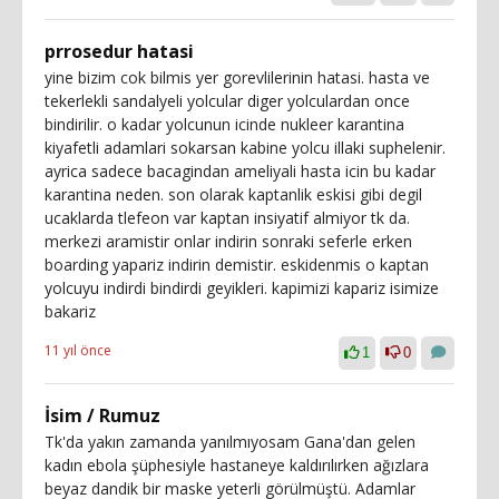
prrosedur hatasi
yine bizim cok bilmis yer gorevlilerinin hatasi. hasta ve
tekerlekli sandalyeli yolcular diger yolculardan once
bindirilir. o kadar yolcunun icinde nukleer karantina
kiyafetli adamlari sokarsan kabine yolcu illaki suphelenir.
ayrica sadece bacagindan ameliyali hasta icin bu kadar
karantina neden. son olarak kaptanlik eskisi gibi degil
ucaklarda tlefeon var kaptan insiyatif almiyor tk da.
merkezi aramistir onlar indirin sonraki seferle erken
boarding yapariz indirin demistir. eskidenmis o kaptan
yolcuyu indirdi bindirdi geyikleri. kapimizi kapariz isimize
bakariz
11 yıl önce
1
0
İsim / Rumuz
Tk'da yakın zamanda yanılmıyosam Gana'dan gelen
kadın ebola şüphesiyle hastaneye kaldırılırken ağızlara
beyaz dandik bir maske yeterli görülmüştü. Adamlar