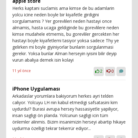
apple store
Herks kaptani suclamis ama kimse de bu adamlarin
yolcu icine neden boyle bir kiyafetle girdigini
sorgulamamis ? Yer gorevlileri neden hastayi once
almamis, hasta ucaga geldiginde bu gorevlilere neden
kimse mudahele etmemis, bu gorevliler gercekten her
hastayi boyle kiyafetlemi tasiyor yoksa sadece Thy ye
gelirken mi boyle giyiniyorlar bunlarin sorgulanmasi
gerekir. Yoksa bunlar Alman herseyin iyisini bilir deyip
vurun abaliya demek isin kolayi
11 yıl önce
2
0
iPhone Uygulaması
Arkadaslar yorumlara bakiyorum herkes ayri telden
caliyor. Yolcuyu LH nin kabul etmedigi safsatasini kim
uydurdu!? Burasi avrupa hersey hassasiyetle yapiliyor,
insan sagligi ön planda. Yolcunun sagligi icin tüm
önlemler alinmis. Bizim insanimizin herseyi abartip hikaye
uydurma özelligi tekrar tekerrür ediyor...