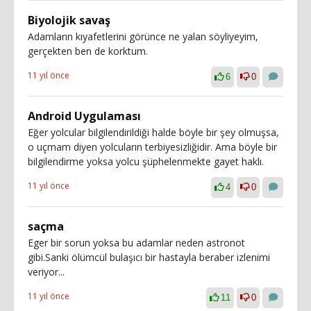
Biyolojik savaş
Adamların kıyafetlerini görünce ne yalan söyliyeyim,
gerçekten ben de korktum.
11 yıl önce
6
0
Android Uygulaması
Eğer yolcular bilgilendirildiği halde böyle bir şey olmuşsa,
o uçmam diyen yolcuların terbiyesizliğidir. Ama böyle bir
bilgilendirme yoksa yolcu şüphelenmekte gayet haklı.
11 yıl önce
4
0
saçma
Eger bir sorun yoksa bu adamlar neden astronot
gibi.Sanki ölümcül bulaşıcı bir hastayla beraber izlenimi
veriyor...
11 yıl önce
11
0