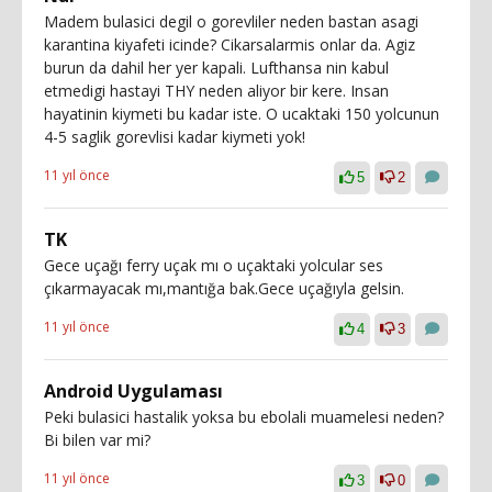
Madem bulasici degil o gorevliler neden bastan asagi
karantina kiyafeti icinde? Cikarsalarmis onlar da. Agiz
burun da dahil her yer kapali. Lufthansa nin kabul
etmedigi hastayi THY neden aliyor bir kere. Insan
hayatinin kiymeti bu kadar iste. O ucaktaki 150 yolcunun
4-5 saglik gorevlisi kadar kiymeti yok!
11 yıl önce
5
2
TK
Gece uçağı ferry uçak mı o uçaktaki yolcular ses
çıkarmayacak mı,mantığa bak.Gece uçağıyla gelsin.
11 yıl önce
4
3
Android Uygulaması
Peki bulasici hastalik yoksa bu ebolali muamelesi neden?
Bi bilen var mi?
11 yıl önce
3
0