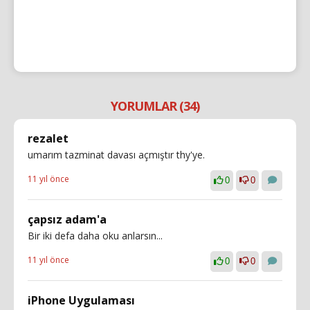
YORUMLAR (34)
rezalet
umarım tazminat davası açmıştır thy'ye.
11 yıl önce
0
0
çapsız adam'a
Bir iki defa daha oku anlarsın...
11 yıl önce
0
0
iPhone Uygulaması