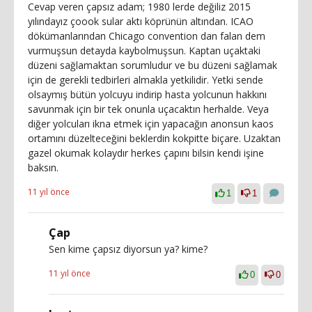
Cevap veren çapsız adam; 1980 lerde değiliz 2015
yılındayız çoook sular aktı köprünün altından. ICAO
dökümanlarından Chicago convention dan falan dem
vurmuşsun detayda kaybolmuşsun. Kaptan uçaktaki
düzeni sağlamaktan sorumludur ve bu düzeni sağlamak
için de gerekli tedbirleri almakla yetkilidir. Yetki sende
olsaymış bütün yolcuyu indirip hasta yolcunun hakkını
savunmak için bir tek onunla uçacaktın herhalde. Veya
diğer yolcuları ikna etmek için yapacağın anonsun kaos
ortamını düzelteceğini beklerdin kokpitte biçare. Uzaktan
gazel okumak kolaydır herkes çapını bilsin kendi işine
baksın.
11 yıl önce
1
1
Çap
Sen kime çapsız diyorsun ya? kime?
11 yıl önce
0
0