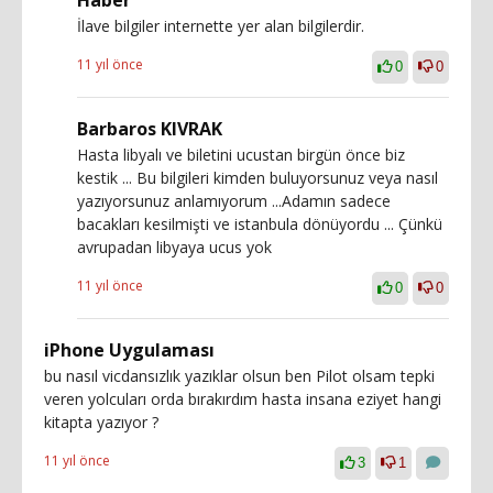
Haber
İlave bilgiler internette yer alan bilgilerdir.
11 yıl önce
0
0
Barbaros KIVRAK
Hasta libyalı ve biletini ucustan birgün önce biz
kestik ... Bu bilgileri kimden buluyorsunuz veya nasıl
yazıyorsunuz anlamıyorum ...Adamın sadece
bacakları kesilmişti ve istanbula dönüyordu ... Çünkü
avrupadan libyaya ucus yok
11 yıl önce
0
0
iPhone Uygulaması
bu nasıl vicdansızlık yazıklar olsun ben Pilot olsam tepki
veren yolcuları orda bırakırdım hasta insana eziyet hangi
kitapta yazıyor ?
11 yıl önce
3
1