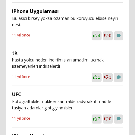
iPhone Uygulaması
Bulasici birsey yoksa ozaman bu koruyucu elbise neyin
nesi.
11 yıl önce
4
0
tk
hasta yolcu neden indirilmis anlamadim. ucmak
istemeyenleri indirselerdi
11 yıl önce
1
3
UFC
Fotograftakiler nukleer santralde radyoaktif madde
tasiyan adamlar gibi giyinmisler.
11 yıl önce
7
0