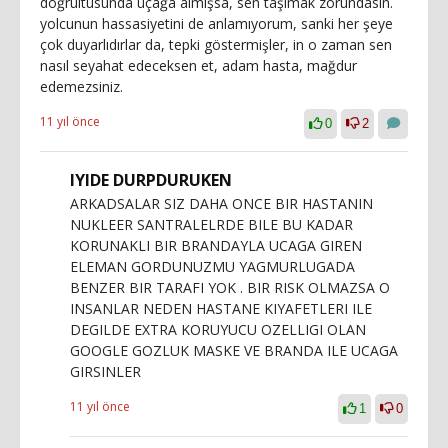
doğrultusunda uçağa almışsa, sen taşımak zorundasın.
yolcunun hassasiyetini de anlamıyorum, sanki her şeye
çok duyarlıdırlar da, tepki göstermişler, in o zaman sen
nasıl seyahat edeceksen et, adam hasta, mağdur
edemezsiniz.
11 yıl önce
0
2
IYIDE DURPDURUKEN
ARKADSALAR SIZ DAHA ONCE BIR HASTANIN
NUKLEER SANTRALELRDE BILE BU KADAR
KORUNAKLI BIR BRANDAYLA UCAGA GIREN
ELEMAN GORDUNUZMU YAGMURLUGADA
BENZER BIR TARAFI YOK . BIR RISK OLMAZSA O
INSANLAR NEDEN HASTANE KIYAFETLERI ILE
DEGILDE EXTRA KORUYUCU OZELLIGI OLAN
GOOGLE GOZLUK MASKE VE BRANDA ILE UCAGA
GIRSINLER
11 yıl önce
1
0