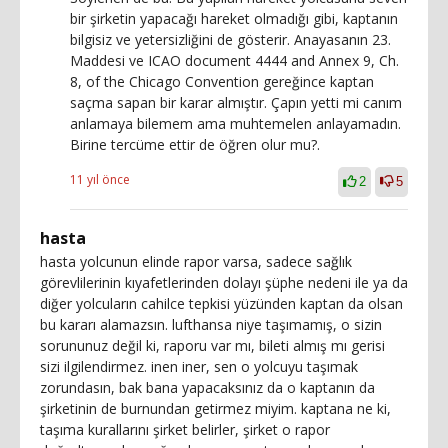
bir şirketin yapacağı hareket olmadığı gibi, kaptanın
bilgisiz ve yetersizliğini de gösterir. Anayasanın 23.
Maddesi ve ICAO document 4444 and Annex 9, Ch.
8, of the Chicago Convention gereğince kaptan
saçma sapan bir karar almıştır. Çapın yetti mi canım
anlamaya bilemem ama muhtemelen anlayamadın.
Birine tercüme ettir de öğren olur mu?.
11 yıl önce
2
5
hasta
hasta yolcunun elinde rapor varsa, sadece sağlık
görevlilerinin kıyafetlerinden dolayı şüphe nedeni ile ya da
diğer yolcuların cahilce tepkisi yüzünden kaptan da olsan
bu kararı alamazsın. lufthansa niye taşımamış, o sizin
sorununuz değil ki, raporu var mı, bileti almış mı gerisi
sizi ilgilendirmez. inen iner, sen o yolcuyu taşımak
zorundasın, bak bana yapacaksınız da o kaptanın da
şirketinin de burnundan getirmez miyim. kaptana ne ki,
taşıma kurallarını şirket belirler, şirket o rapor