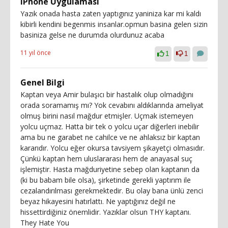
iPhone Uygulaması
Yazık onada hasta zaten yaptıgınız yaniniza kar mi kaldı
kibirli kendini begenmis insanlar.opmun basina gelen sizin
basiniza gelse ne durumda olurdunuz acaba
11 yıl önce
1
1
Genel Bilgi
Kaptan veya Amir bulaşıcı bir hastalık olup olmadığını
orada soramamış mı? Yok cevabını aldıklarında ameliyat
olmuş birini nasıl mağdur etmişler. Uçmak istemeyen
yolcu uçmaz. Hatta bir tek o yolcu uçar diğerleri inebilir
ama bu ne garabet ne cahilce ve ne ahlaksız bir kaptan
kararıdır. Yolcu eğer okursa tavsiyem şikayetçi olmasıdır.
Çünkü kaptan hem uluslararası hem de anayasal suç
işlemiştir. Hasta mağduriyetine sebep olan kaptanın da
(ki bu babam bile olsa), şirketinde gerekli yaptırım ile
cezalandırılması gerekmektedir. Bu olay bana ünlü zenci
beyaz hikayesini hatırlattı. Ne yaptığınız değil ne
hissettirdiğiniz önemlidir. Yazıklar olsun THY kaptanı.
They Hate You