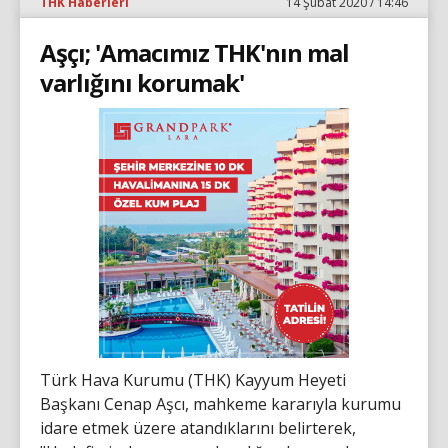
THK Haberleri
14 Şubat 2020 / 14:46
Aşçı; 'Amacımız THK'nın mal
varlığını korumak'
Türk Hava Kurumu (THK) Kayyum Heyeti
Başkanı Cenap Aşcı, mahkeme kararıyla kurumu
idare etmek üzere atandıklarını belirterek,