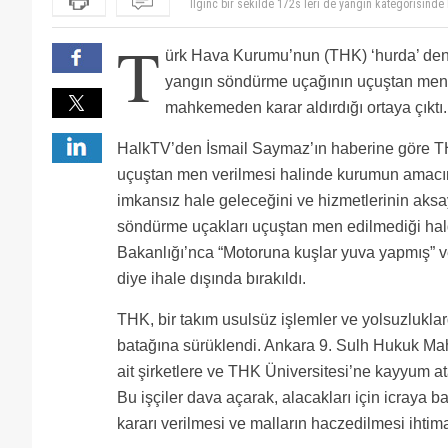
Bir önceki kayyımda gelmeden önce thk ve içindekile
İyi de bu kararla uçakların bakımsız olmasının ne ala
T
Bir konuyu düzeltmekte yarar var: "Yangın söndürm
ürk Hava Kurumu’nun (THK) ‘hurda’ deni
yuva yapmış” ve “Uçabilecek kapasite değil” diye ih
Ilginc bir sekilde 172s leri de yangin kategorisind
Bakanlığı (Orman Genel Md'lüğü) yangın söndürme uç
yangın söndürme uçağının uçuştan men 
215/215T uçaklarına sahip sair bir yabancı firma ih
mahkemeden karar aldırdığı ortaya çıktı.
yıllardan bu yana yılın 365 günü istediği zaman ve ş
kuruluştur. THK yangın söndürme uçakları da Orman 
HalkTV’den İsmail Saymaz’ın haberine göre TH
devre dışı bırakılmadan...).
uçuştan men verilmesi halinde kurumun amacın
imkansız hale geleceğini ve hizmetlerinin aks
söndürme uçakları uçuştan men edilmediği ha
Bakanlığı’nca “Motoruna kuşlar yuva yapmış” v
diye ihale dışında bırakıldı.
THK, bir takım usulsüz işlemler ve yolsuzlukla
batağına sürüklendi. Ankara 9. Sulh Hukuk Ma
ait şirketlere ve THK Üniversitesi’ne kayyum at
Bu işçiler dava açarak, alacakları için icray
kararı verilmesi ve malların haczedilmesi ihtimal