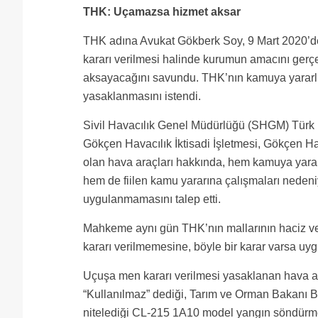
THK: Uçamazsa hizmet aksar
THK adına Avukat Gökberk Soy, 9 Mart 2020’
kararı verilmesi halinde kurumun amacını gerçe
aksayacağını savundu. THK’nın kamuya yararlı
yasaklanmasını istendi.
Sivil Havacılık Genel Müdürlüğü (SHGM) Türk 
Gökçen Havacılık İktisadi İşletmesi, Gökçen Ha
olan hava araçları hakkında, hem kamuya yarar
hem de fiilen kamu yararına çalışmaları nedeni
uygulanmamasını talep etti.
Mahkeme aynı gün THK’nın mallarının haciz v
kararı verilmemesine, böyle bir karar varsa u
Uçuşa men kararı verilmesi yasaklanan hava ar
“Kullanılmaz” dediği, Tarım ve Orman Bakanı B
nitelediği CL-215 1A10 model yangın söndürme u