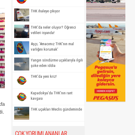
THK ihaleye çıkıyor
THK'da neler oluyor? Öğrenci
velileri isyanda!
Aşçı; 'Amacımız THK'nın mal
varlığını korumak'
Yangın söndürme uçaklarıyla ilgili
şoke eden iddia
THK'da yeni kriz!
Kapadokya'da THK'nın rant
kavgası
kfa
THK uçakları Meclis gündeminde
i.
ÇOK YORUMLANANLAR