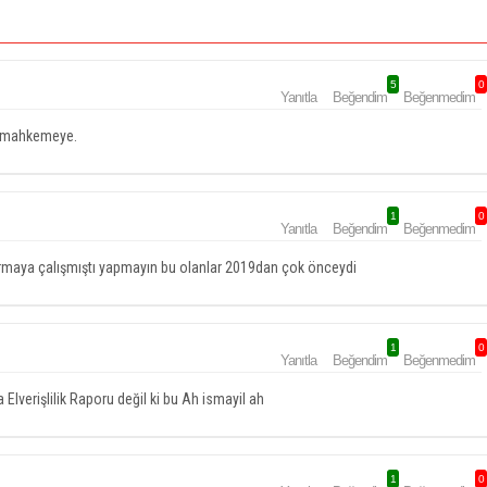
5
0
Yanıtla
Beğendim
Beğenmedim
er mahkemeye.
1
0
Yanıtla
Beğendim
Beğenmedim
tırmaya çalışmıştı yapmayın bu olanlar 2019dan çok önceydi
1
0
Yanıtla
Beğendim
Beğenmedim
Elverişlilik Raporu değil ki bu Ah ismayil ah
1
0