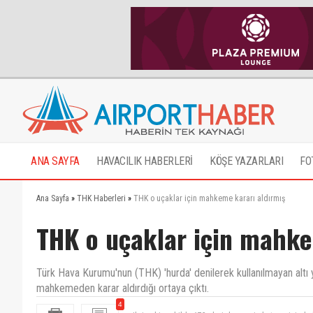
ANA SAYFA
HAVACILIK HABERLERİ
KÖŞE YAZARLARI
FO
Ana Sayfa
»
THK Haberleri
»
THK o uçaklar için mahkeme kararı aldırmış
THK o uçaklar için mahke
Türk Hava Kurumu'nun (THK) 'hurda' denilerek kullanılmayan alt
mahkemeden karar aldırdığı ortaya çıktı.
4