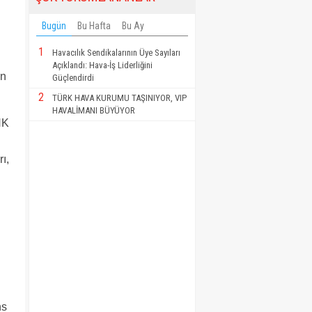
Bugün
Bu Hafta
Bu Ay
1
Havacılık Sendikalarının Üye Sayıları
Açıklandı: Hava-İş Liderliğini
in
Güçlendirdi
2
TÜRK HAVA KURUMU TAŞINIYOR, VIP
HAVALİMANI BÜYÜYOR
HK
ı,
ns