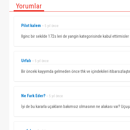
Yorumlar
Pilot kalem
~ 5 yıl önce
Ilginc bir sekilde 172s leri de yangin kategorisinde kabul ettirmisl
Urfalı
~ 5 yıl önce
Bir önceki kayyımda gelmeden önce thk ve içindekileri itibarsızlaş
Ne Fark Eder?
~ 5 yıl önce
İyi de bu kararla uçakların bakımsız olmasının ne alakası var? Uçuşa 