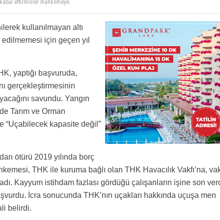
ri itibarsızlaştırmaya çalışmıştı yapmayın bu olanlar 2019dan çok önceydi
kası var? Uçuşa Elverişlilik Raporu değil ki bu Ah ismayil ah
e uçakları uçuştan men edilmediği halde Tarım ve Orman Bakanlığı’nca “Motoruna kuşlar
lerek kullanılmayan altı
ale dışında bırakıldı." denmiş. Bu kelime anlamında doğru değil! Tarım ve Ormancılık
e kabul ettirmisler mahkemeye.
akları kiralama konusunda öyle bir ihale şartnamesi hazırladı ki ne THK, ne de CL-
edilmemesi için geçen yıl
aleye KATILAMADI! (Not: bilinmeli ki Orman Genel Md'lüğünün kendi envanterinde, 2000'li
ekilde kullanabileceği hiç yangın söndürme uçağı olmamıştır. THK, ayrı ve özerk bir
Gen. Md'lüğünün kiralamasıyla görev yapmaktaydı (zamanında, yani ihale oyunlarıyla
K, yaptığı başvuruda,
ı gerçekleştirmesinin
ayacağını savundu. Yangın
lde Tarım ve Orman
e “Uçabilecek kapasite değil”
rdan ötürü 2019 yılında borç
hkemesi, THK ile kuruma bağlı olan THK Havacılık Vakfı’na, va
adı. Kayyum istihdam fazlası gördüğü çalışanların işine son verd
a başvurdu. İcra sonucunda THK’nın uçakları hakkında uçuşa men
i belirdi.