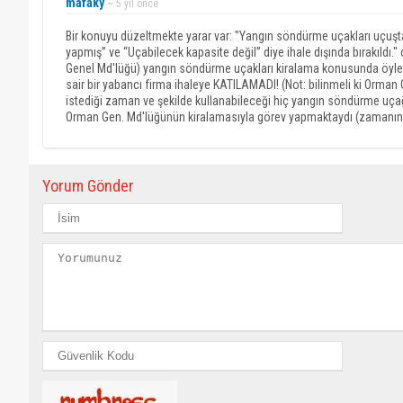
mafaky
~ 5 yıl önce
Bir konuyu düzeltmekte yarar var: "Yangın söndürme uçakları uçuş
yapmış” ve “Uçabilecek kapasite değil” diye ihale dışında bırakıldı
Genel Md'lüğü) yangın söndürme uçakları kiralama konusunda öyle b
sair bir yabancı firma ihaleye KATILAMADI! (Not: bilinmeli ki Orman
istediği zaman ve şekilde kullanabileceği hiç yangın söndürme uçağı
Orman Gen. Md'lüğünün kiralamasıyla görev yapmaktaydı (zamanında, 
Yorum Gönder