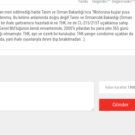
Yanıtla
Beğendim
Beğenmedim
tan men edilmediği halde Tarım ve Orman Bakanlığı’nca “Motoruna kuşlar yuva
." denmiş. Bu kelime anlamında doğru değil! Tarım ve Ormancılık Bakanlığı (Orman
ir ihale şartnamesi hazırladı ki ne THK, ne de CL-215/215T uçaklarına sahip
 Genel Md'lüğünün kendi envanterinde, 2000'li yıllardan bu yana yılın 365 günü
 olmamıştır. THK, ayrı ve özerk bir kuruluştur. THK yangın söndürme uçakları da
yani ihale oyunlarıyla devre dışı bırakılmadan...).
Kalan karakter
1000
Gönder