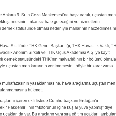
de Ankara 9. Sulh Ceza Mahkemesi’ne başvurarak, uçaştan men
kleştirmesinin imkansız hale geleceğini ve hizmetlerin
 dernek statüsünde olması nedeniyle mallarının haczedilmesin
Hava Sicili’nde THK Genel Başkanlığı, THK Havacılık Vakfı, T
vacılık Anonim Şirketi ve THK Uçuş Akademisi A.Ş.’ye kayıtlı
lı dernek statüsündeki THK’nın malvarlığının bir bölümü olmalar
yle uçuştan men kararının verilmemesini, böyle bir karar varsa
e muhafazasının yasaklanmasına, hava araçlarına uçuştan men
ygulanmamasına hükmetti.
açlarını içeren ekli listede Cumhurbaşkanı Erdoğan’ın
ekir Pakdemirli’nin “Motorunun içine kuşlar yuva yapmış” diye
çakları da var. Bu araçların yanı sıra eğitim uçakları, ambula