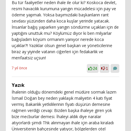
Bu tür faaliyetler neden ihale ile olur ki? Koskoca devlet,
resmi havacılık kurumuna yangın mücadelesi için pay ve
ödeme yapmalı. Yoksa başımızdaki başkanların rant
sevdası yüzünden daha koca kuşlar yerinde yatacak.
İnsanlar bağış yaparken yangın söndürme uçakları için de
yaptığını unuttuk mu? Köylümüz diyor ki ben milyarlar
bağışladım köyüm ormanım yanıyor nerede koca
uçaklar?! Yazıklar olsun genel başkan ve yöneticilerine
biraz ay yiyinde vatanın ciğerleri için fedakarlık ve
menfaatsiz uçsun!
7 yıl önce
24
1
Yazık
İhalenin olduğu dönemdeki genel müdüre sormak lazım
İsmail Doğan bey neden yaklaşık maliyetin 4 katı fiyat
vermiş Bakanlık yetkililerinin fiyatı düşürün demesine
rağmen verdiği cevap: Bizden başka ihaleye giren yok
bize mecburlar demesi. İhaleyi aldık diye naralar
atıyorlardı şimdi Thk alınmayan ihale için araba kiraladı
Üniversitenin bahçesinde yatıyor, bölgelerden otel