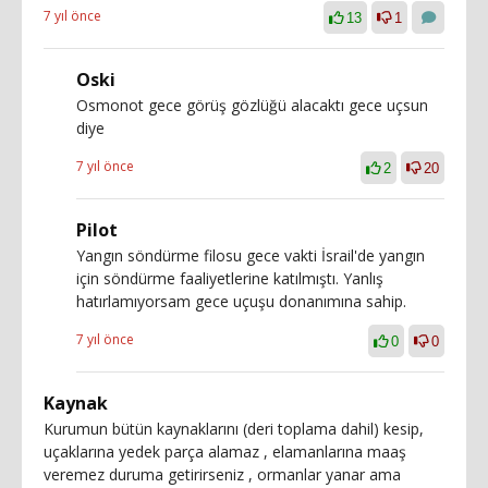
7 yıl önce
13
1
Oski
Osmonot gece görüş gözlüğü alacaktı gece uçsun
diye
7 yıl önce
2
20
Pilot
Yangın söndürme filosu gece vakti İsrail'de yangın
için söndürme faaliyetlerine katılmıştı. Yanlış
hatırlamıyorsam gece uçuşu donanımına sahip.
7 yıl önce
0
0
Kaynak
Kurumun bütün kaynaklarını (deri toplama dahil) kesip,
uçaklarına yedek parça alamaz , elamanlarına maaş
veremez duruma getirirseniz , ormanlar yanar ama