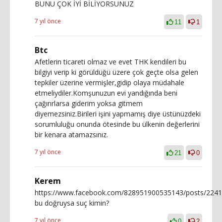
BUNU ÇOK İYİ BİLİYORSUNUZ
7 yıl önce
11
1
Btc
Afetlerin ticareti olmaz ve evet THK kendileri bu
bilgiyi verip ki görüldüğü üzere çok geçte olsa gelen
tepkiler üzerine vermişler,gidip olaya müdahale
etmeliydiler.Komşunuzun evi yandığında beni
çağırırlarsa giderim yoksa gitmem
diyemezsiniz.Birileri işini yapmamış diye üstünüzdeki
sorumluluğu onunda ötesinde bu ülkenin değerlerini
bir kenara atamazsınız.
7 yıl önce
21
0
Kerem
https://www.facebook.com/828951900535143/posts/224
bu doğruysa suç kimin?
7 yıl önce
0
2