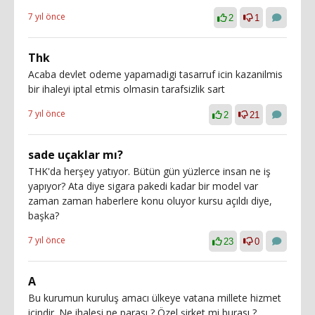
7 yıl önce
2
1
Thk
Acaba devlet odeme yapamadigi tasarruf icin kazanilmis
bir ihaleyi iptal etmis olmasin tarafsizlik sart
7 yıl önce
2
21
sade uçaklar mı?
THK'da herşey yatıyor. Bütün gün yüzlerce insan ne iş
yapıyor? Ata diye sigara pakedi kadar bir model var
zaman zaman haberlere konu oluyor kursu açıldı diye,
başka?
7 yıl önce
23
0
A
Bu kurumun kuruluş amacı ülkeye vatana millete hizmet
içindir. Ne ihalesi ne parası ? Özel şirket mi burası ?