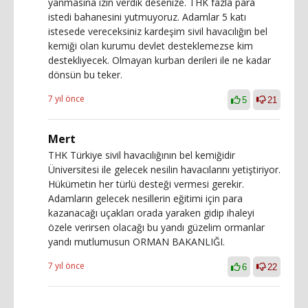
yanmasına izin verdik desenize. THK fazla para
istedi bahanesini yutmuyoruz. Adamlar 5 katı
istesede vereceksiniz kardeşim sivil havacılığın bel
kemiği olan kurumu devlet desteklemezse kim
destekliyecek. Olmayan kurban derileri ile ne kadar
dönsün bu teker.
7 yıl önce
5
21
Mert
THK Türkiye sivil havacılığının bel kemiğidir
Üniversitesi ile gelecek nesilin havacılarını yetiştiriyor.
Hükümetin her türlü desteği vermesi gerekir.
Adamların gelecek nesillerin eğitimi için para
kazanacağı uçakları orada yaraken gidip ihaleyi
özele verirsen olacağı bu yandı güzelim ormanlar
yandı mutlumusun ORMAN BAKANLIĞI.
7 yıl önce
6
22