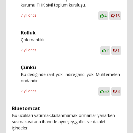
kurumu THK sivil toplum kuruluşu.
7 yıl önce
4
15
Kolluk
Çok mantıklı
7 yıl önce
2
1
Çünkü
Bu dediğinde rant yok. indiregandi yok. Muhtemelen
ondandır
7 yıl önce
50
3
Bluetomcat
Bu uçakları yatırmak,kullanmamak ormanlar yanarken
susmak,vatana ihanetle aynı şey,gaflet ve dalalet
içindeler.