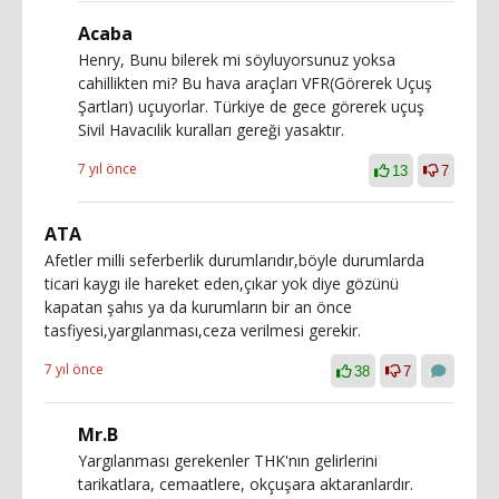
Acaba
Henry, Bunu bilerek mi söyluyorsunuz yoksa
cahillikten mi? Bu hava araçları VFR(Görerek Uçuş
Şartları) uçuyorlar. Türkiye de gece görerek uçuş
Sivil Havacılik kuralları gereği yasaktır.
7 yıl önce
13
7
ATA
Afetler milli seferberlik durumlarıdır,böyle durumlarda
ticari kaygı ile hareket eden,çıkar yok diye gözünü
kapatan şahıs ya da kurumların bir an önce
tasfiyesi,yargılanması,ceza verilmesi gerekir.
7 yıl önce
38
7
Mr.B
Yargılanması gerekenler THK'nın gelirlerini
tarikatlara, cemaatlere, okçuşara aktaranlardır.