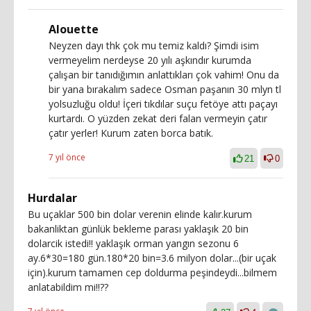
Alouette
Neyzen dayı thk çok mu temiz kaldı? Şimdi isim
vermeyelim nerdeyse 20 yılı aşkındır kurumda
çalışan bir tanıdığımın anlattıkları çok vahim! Onu da
bir yana bırakalım sadece Osman paşanın 30 mlyn tl
yolsuzluğu oldu! İçeri tıkdılar suçu fetöye attı paçayı
kurtardı. O yüzden zekat deri falan vermeyin çatır
çatır yerler! Kurum zaten borca batık.
7 yıl önce
21
0
Hurdalar
Bu uçaklar 500 bin dolar verenin elinde kalır.kurum
bakanliktan günlük bekleme parası yaklaşık 20 bin
dolarcik istedi!! yaklaşık orman yangın sezonu 6
ay.6*30=180 gün.180*20 bin=3.6 milyon dolar...(bir uçak
için).kurum tamamen cep doldurma peşindeydi...bilmem
anlatabildim mi!!??