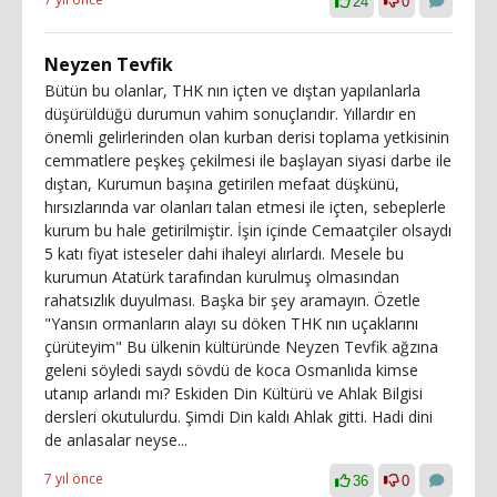
24
0
Neyzen Tevfik
Bütün bu olanlar, THK nın içten ve dıştan yapılanlarla
düşürüldüğü durumun vahim sonuçlarıdır. Yıllardır en
önemli gelirlerinden olan kurban derisi toplama yetkisinin
cemmatlere peşkeş çekilmesi ile başlayan siyasi darbe ile
dıştan, Kurumun başına getirilen mefaat düşkünü,
hırsızlarında var olanları talan etmesi ile içten, sebeplerle
kurum bu hale getirilmiştir. İşin içinde Cemaatçiler olsaydı
5 katı fiyat isteseler dahi ihaleyi alırlardı. Mesele bu
kurumun Atatürk tarafından kurulmuş olmasından
rahatsızlık duyulması. Başka bir şey aramayın. Özetle
"Yansın ormanların alayı su döken THK nın uçaklarını
çürüteyim" Bu ülkenin kültüründe Neyzen Tevfik ağzına
geleni söyledi saydı sövdü de koca Osmanlıda kimse
utanıp arlandı mı? Eskiden Din Kültürü ve Ahlak Bilgisi
dersleri okutulurdu. Şimdi Din kaldı Ahlak gitti. Hadi dini
de anlasalar neyse...
7 yıl önce
36
0