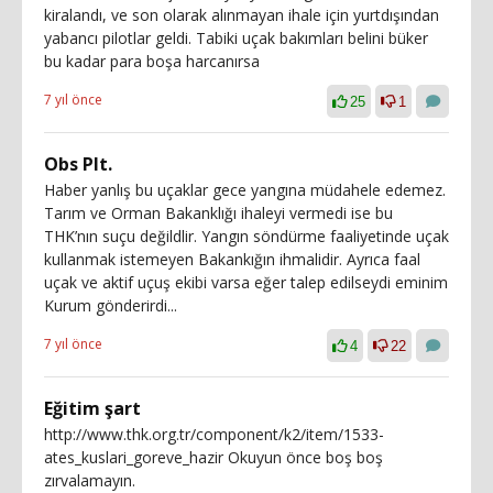
kiralandı, ve son olarak alınmayan ihale için yurtdışından
yabancı pilotlar geldi. Tabiki uçak bakımları belini büker
bu kadar para boşa harcanırsa
7 yıl önce
25
1
Obs Plt.
Haber yanlış bu uçaklar gece yangına müdahele edemez.
Tarım ve Orman Bakanklığı ihaleyi vermedi ise bu
THK’nın suçu değildlir. Yangın söndürme faaliyetinde uçak
kullanmak istemeyen Bakankığın ihmalidir. Ayrıca faal
uçak ve aktif uçuş ekibi varsa eğer talep edilseydi eminim
Kurum gönderirdi...
7 yıl önce
4
22
Eğitim şart
http://www.thk.org.tr/component/k2/item/1533-
ates_kuslari_goreve_hazir Okuyun önce boş boş
zırvalamayın.