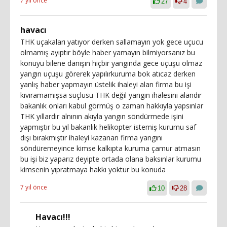
7 yıl önce
27
4
havacı
THK uçakaları yatıyor derken sallamayın yok gece uçucu
olmamış ayıptır böyle haber yamayın bilmiyorsanız bu
konuyu bilene danışın hiçbir yangında gece uçuşu olmaz
yangın uçuşu görerek yapılırkuruma bok atıcaz derken
yanlış haber yapmayın üstelik ihaleyi alan firma bu işi
kıvıramamışsa suçlusu THK değil yangın ihalesini alandır
bakanlık onları kabul görmüş o zaman hakkıyla yapsınlar
THK yıllardır alnının akıyla yangın söndürmede işini
yapmıştır bu yıl bakanlık helikopter istemiş kurumu saf
dışı bırakmıştır ihaleyi kazanan firma yangını
söndüremeyince kimse kalkıpta kuruma çamur atmasın
bu işi biz yaparız deyipte ortada olana baksınlar kurumu
kimsenin yıpratmaya hakkı yoktur bu konuda
7 yıl önce
10
28
Havacı!!!