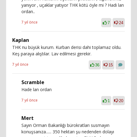
yanıyor , uçaklar yatıyor THK kötü öyle mi ? Hadi lan
ordan..
7 yıl önce
7
24
Kaplan
THK nu büyük kurum. Kurban derisi dahi toplamaz oldu.
Keş paraya alıştılar. Lav edilmesi gerekir.
7 yıl önce
36
15
Scramble
Hade lan ordan
7 yıl önce
1
20
Mert
Sayın Orman Bakanlığı bürokratları susmayın
konuşsanıza...... 350 hektarı şu nedenden dolayı