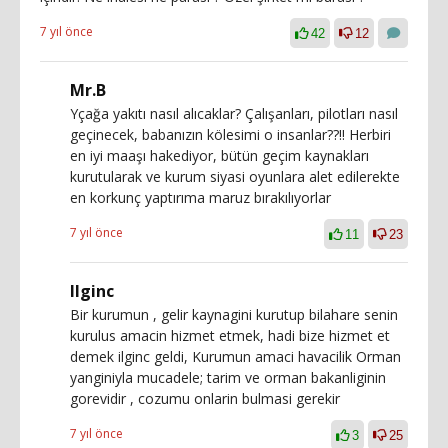
7 yıl önce
42
12
Mr.B
Yçağa yakıtı nasıl alıcaklar? Çalışanları, pilotları nasıl
geçinecek, babanızın kölesimi o insanlar??!! Herbiri
en iyi maaşı hakediyor, bütün geçim kaynakları
kurutularak ve kurum siyasi oyunlara alet edilerekte
en korkunç yaptırıma maruz bırakılıyorlar
7 yıl önce
11
23
Ilginc
Bir kurumun , gelir kaynagini kurutup bilahare senin
kurulus amacin hizmet etmek, hadi bize hizmet et
demek ilginc geldi, Kurumun amaci havacilik Orman
yanginiyla mucadele; tarim ve orman bakanliginin
gorevidir , cozumu onlarin bulmasi gerekir
7 yıl önce
3
25