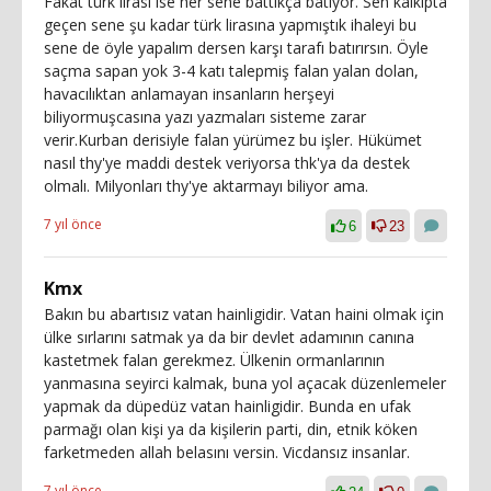
Fakat türk lirası ise her sene battıkça batıyor. Sen kalkıpta
geçen sene şu kadar türk lirasına yapmıştık ihaleyi bu
sene de öyle yapalım dersen karşı tarafı batırırsın. Öyle
saçma sapan yok 3-4 katı talepmiş falan yalan dolan,
havacılıktan anlamayan insanların herşeyi
biliyormuşcasına yazı yazmaları sisteme zarar
verir.Kurban derisiyle falan yürümez bu işler. Hükümet
nasıl thy'ye maddi destek veriyorsa thk'ya da destek
olmalı. Milyonları thy'ye aktarmayı biliyor ama.
7 yıl önce
6
23
Kmx
Bakın bu abartısız vatan hainligidir. Vatan haini olmak için
ülke sırlarını satmak ya da bir devlet adamının canına
kastetmek falan gerekmez. Ülkenin ormanlarının
yanmasına seyirci kalmak, buna yol açacak düzenlemeler
yapmak da düpedüz vatan hainligidir. Bunda en ufak
parmağı olan kişi ya da kişilerin parti, din, etnik köken
farketmeden allah belasını versin. Vicdansız insanlar.
7 yıl önce