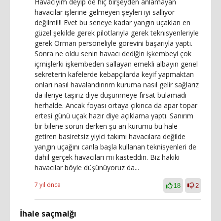
Havacıyım deyip de hiç birşeyden anlamayan
havacılar işlerine gelmeyen şeyleri iyi sallıyor
değilmi!!! Evet bu seneye kadar yangın uçakları en
güzel şekilde gerek pilotlarıyla gerek teknisyenleriyle
gerek Orman personeliyle görevini başarıyla yaptı.
Sonra ne oldu senin havacı dediğin işkembeyi çok
içmişlerki işkembeden sallayan emekli albayın genel
sekreterin kafelerde kebapçılarda keyif yapmaktan
onları nasıl havalandırırım kuruma nasıl gelir sağlarız
da ileriye taşırız diye düşünmeye fırsat bulamadı
herhalde. Ancak foyası ortaya çıkınca da apar topar
ertesi günü uçak hazır diye açıklama yaptı. Sanırım
bir bilene sorun derken şu an kurumu bu hale
getiren basiretsiz yiyici takımı havacılara değilde
yangın uçağını canla başla kullanan teknisyenleri de
dahil gerçek havacıları mı kasteddin. Biz hakiki
havacılar böyle düşünüyoruz da...
7 yıl önce
18
2
İhale saçmalğı