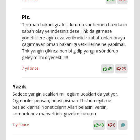
Plt.
T.orman bakanligi afet durumu var hemen hazirlanin
sabah olay yerindesiniz dese Thk da gitmese
yöneticilere agir ceza verilmelidir kabul..onları oraya
çağırmayan prnan bakanlıgi yetkililerine ne yapılmalı.
Thk yangin çikinca ben bi gidip yangını söndürüp
geleyim mi diyecekti..!!!!
7 yıl önce
45
25
Yazik
Sadece yangin ucaklari mi, egitim ucaklari da yatiyor.
Ogrenciler perisan, hepsi pisman Thk’nda egitime
basladiklarina. Yoneticilerin Allah belasini versin,
somurdunuz mahvettiniz guzelim kurumu.
7 yıl önce
48
8