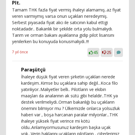
Plt.
Tamam THK fazla fiyat vermiş ihaleyi alamamış..az fiyat
veren varmıymış varsa onun uçakları neredeymiş.
Serbest piyasada fiyat alıcı ile satıcının kabul ettigi
noktadadır.. Bakanlık bir şekilde orta yolu bulmalıydı.
Tarım ve orman bakanı ayaklarına gidip pilot lisansını
yenilerken bu konuyuda konusmaliydi..!!!
7 yıl önce
45
25
Paraşütçü
İhaleye düşük fiyat veren şirketin uçakları nerede
kardeşim..Kimse bu uçaklara sahip değil...Koca filo
yatırılıyor..Maliyetler belli.. Pilotların ve ekibin
maaşları da analarının ak sütü gibi helaldir..THK ya
destek verilmeliydi..Orman bakanlığı bu uçakların
önemini bilmiyor mu ? Ülkemizde onlarca yolsuzluk
haberi var , boşa harcanan paralar milyonlar...THK
ihaleye yüksek fiyat verince mi kötü
oldu..Anlamıyormusunuz kardeşim başka uçak
yok...Verin haklarını uçakların pilotların , ciğerlerimiz