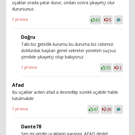
uçaklar orada yatar durur, ondan sonra şikayetçi olur
durursunuz .
7 yıl önce
61
5
Doğru
Tabi biz getirdik kurumu bu duruma biz cebimizi
doldurduk başkan genel sekreter yönetim suçsuz
şimdide şikayetçi olup bakıyoruz
7 yıl önce
23
1
Afad
Bu uçaklar acilen afad a devredilip sürekli uçabilir halde
tutulmalıdır
7 yıl önce
47
20
Dante78
Sen mi verdin ucaklarin parasını .AFAD devlet