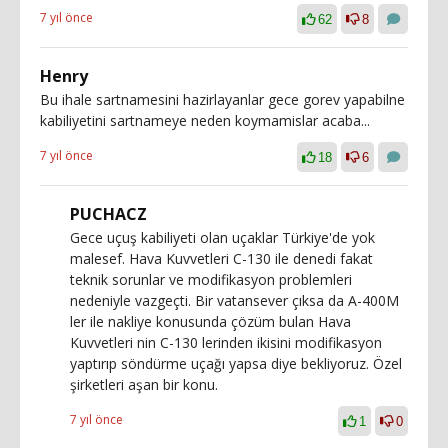
7 yıl önce
62
8
Henry
Bu ihale sartnamesini hazirlayanlar gece gorev yapabilne
kabiliyetini sartnameye neden koymamislar acaba...
7 yıl önce
18
6
PUCHACZ
Gece uçuş kabiliyeti olan uçaklar Türkiye'de yok
malesef. Hava Kuvvetleri C-130 ile denedi fakat
teknik sorunlar ve modifikasyon problemleri
nedeniyle vazgeçti. Bir vatansever çıksa da A-400M
ler ile nakliye konusunda çözüm bulan Hava
Kuvvetleri nin C-130 lerinden ikisini modifikasyon
yaptırıp söndürme uçağı yapsa diye bekliyoruz. Özel
şirketleri aşan bir konu.
7 yıl önce
1
0