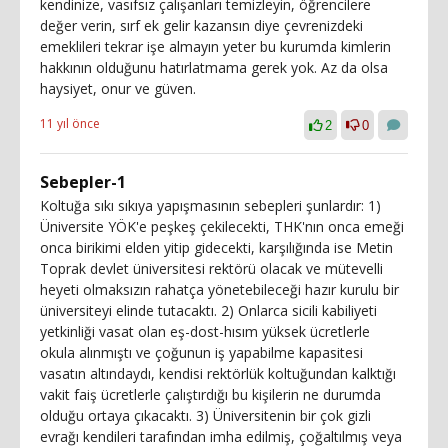
kendinize, vasıfsız çalışanları temizleyin, öğrencilere
değer verin, sırf ek gelir kazansın diye çevrenizdeki
emeklileri tekrar işe almayın yeter bu kurumda kimlerin
hakkının olduğunu hatırlatmama gerek yok. Az da olsa
haysiyet, onur ve güven.
11 yıl önce
2
0
Sebepler-1
Koltuğa sıkı sıkıya yapışmasının sebepleri şunlardır: 1)
Üniversite YÖK'e peşkeş çekilecekti, THK'nın onca emeği
onca birikimi elden yitip gidecekti, karşılığında ise Metin
Toprak devlet üniversitesi rektörü olacak ve mütevelli
heyeti olmaksızın rahatça yönetebileceği hazır kurulu bir
üniversiteyi elinde tutacaktı. 2) Onlarca sicili kabiliyeti
yetkinliği vasat olan eş-dost-hısım yüksek ücretlerle
okula alınmıştı ve çoğunun iş yapabilme kapasitesi
vasatın altındaydı, kendisi rektörlük koltuğundan kalktığı
vakit faiş ücretlerle çalıştırdığı bu kişilerin ne durumda
olduğu ortaya çıkacaktı. 3) Üniversitenin bir çok gizli
evrağı kendileri tarafından imha edilmiş, çoğaltılmış veya