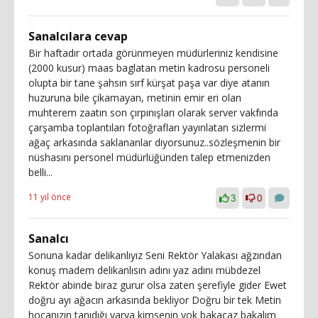
Sanalcılara cevap
Bir haftadır ortada görünmeyen müdürleriniz kendisine
(2000 kusur) maas baglatan metin kadrosu personeli
olupta bir tane şahsın sırf kürşat paşa var diye atanın
huzuruna bile çikamayan, metinin emir eri olan
muhterem zaatın son çırpınışları olarak server vakfında
çarşamba toplantıları fotoğrafları yayınlatan sizlermi
ağaç arkasında saklananlar diyorsunuz..sözleşmenin bir
nüshasını personel müdürlüğünden talep etmenizden
belli...
11 yıl önce
3
0
Sanalcı
Sonuna kadar delikanlıyız Seni Rektör Yalakası ağzından
konuş madem delikanlısın adını yaz adını mübdezel
Rektör abinde biraz gurur olsa zaten şerefiyle gider Ewet
doğru ayı ağacın arkasında bekliyor Doğru bir tek Metin
hocanızın tanıdığı varya kimsenin yok bakacaz bakalım