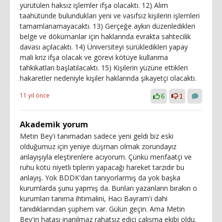
yürütülen haksız işlemler ifşa olacaktı. 12) Alım
taahütünde bulundukları yeni ve vasıfsız kişilerin işlemleri
tamamlanamayacaktı. 13) Gerçeğe aykırı düzenledikleri
belge ve dökümanlar için haklarında evrakta sahtecilik
davası açılacaktı. 14) Üniversiteyi sürükledikleri yapay
mali kriz ifşa olacak ve görevi kötüye kullanma
tahkikatları başlatılacaktı. 15) Kişilerin yüzüne ettikleri
hakaretler nedeniyle kişiler haklarında şikayetçi olacaktı.
11 yıl önce
6
1
Akademik yorum
Metin Bey'i tanımadan sadece yeni geldi biz eski
olduğumuz için yeniye düşman olmak zorundayız
anlayışıyla eleştirenlere acıyorum. Çünkü menfaatçi ve
ruhu kötü niyetli tiplerin yapacağı hareket tarzıdır bu
anlayış. Yok BDDK'dan tanıyorlarmış da yok başka
kurumlarda şunu yapmış da. Bunları yazanların bırakın o
kurumları tanıma ihtimalini, Hacı Bayram'ı dahi
tanıdıklarından şüphem var. Gülün geçin. Ama Metin
Bey'in hatası inanılmaz rahatsız edici çalışma ekibi oldu.