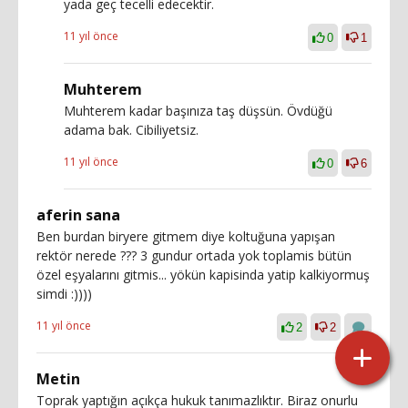
yada geç tecelli edecektir.
11 yıl önce
0
1
Muhterem
Muhterem kadar başınıza taş düşsün. Övdüğü
adama bak. Cibiliyetsiz.
11 yıl önce
0
6
aferin sana
Ben burdan biryere gitmem diye koltuğuna yapışan
rektör nerede ??? 3 gundur ortada yok toplamis bütün
özel eşyalarını gitmis... yökün kapisinda yatip kalkiyormuş
simdi :))))
11 yıl önce
2
2
Metin
Toprak yaptığın açıkça hukuk tanımazlıktır. Biraz onurlu