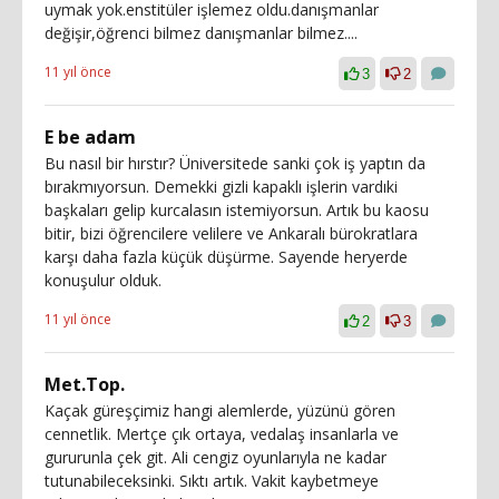
uymak yok.enstitüler işlemez oldu.danışmanlar
değişir,öğrenci bilmez danışmanlar bilmez....
11 yıl önce
3
2
E be adam
Bu nasıl bir hırstır? Üniversitede sanki çok iş yaptın da
bırakmıyorsun. Demekki gizli kapaklı işlerin vardıki
başkaları gelip kurcalasın istemiyorsun. Artık bu kaosu
bitir, bizi öğrencilere velilere ve Ankaralı bürokratlara
karşı daha fazla küçük düşürme. Sayende heryerde
konuşulur olduk.
11 yıl önce
2
3
Met.Top.
Kaçak güreşçimiz hangi alemlerde, yüzünü gören
cennetlik. Mertçe çık ortaya, vedalaş insanlarla ve
gururunla çek git. Ali cengiz oyunlarıyla ne kadar
tutunabileceksinki. Sıktı artık. Vakit kaybetmeye