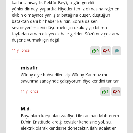
kadar tanısaydık Rektör Bey'i, o gün gerekli
yönlendirmeyi yapardık. Niyetler temiz olmasına rağmen
ekibin olmayınca yanlışlar batağına düşer, düştüğün
bataktan dahi bir haber kalırsın. Sonra da seni
sevmeyenler seni düşürmek için okulu yiyip bitiren
tayfadan aman dileyecek hale gelirler. Sözümüz çok ama
düşene vurmak için değil.
11 yıl önce
9
6
misafir
Günay diye bahsedilen kişi Günay Kanmaz mı
savunma sanayinde çalışıyorum diye kendini tanıtan
11 yıl önce
1
0
M.d.
Bayanlara karşı olan zaafiyeti ile tanınan Muhterem
D.'nin Enstitüde kırdığı cevizler kendisine yol, su,
elektrik olarak kendisine dönecektir. İlahi adalet er