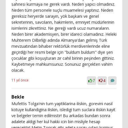
sahnesi kurmaya ne gerek vardı. Neden yapıcı olmadınız.
Neden tüm personele suçlu muamelesi yaptınız. Neden
gereksiz heryerde sarayın, yök başkanı ve genel
sekreterinin, savcıların, hakimlerin, emniyet müdürlerinin
isimlerini zikrettiniz. Ne gereği vardı ucuz numaraların.
Neden birer akademisyen, birer idareci olamadınız. Heleki
Muhterem Dilbirliği adında Almanya'dan gelmiş Türk
mevzuatından bihaber rektörlük merdivenlerinde eline
geçirdiği her resmi belge için "buldum buldum" diye şen
çocuklar gibi koşuşturan zır cahil birinin peşinden gittiniz.
Kaybetmeye mahkumsunuz. Sonunuz gerçekten vahim
olacak.
11 yıl önce
7
4
Bekle
Mufettis Tolga'nin tum yaptiklarina iliskin, gorevini nasil
kotuye kullandigina iliskin, isledigi tum suclara iliskin kayit
ve belgeler temin edilmistir! Bu arkadas bundan sonra
adalete aldigi her kul hakki icin bin misliyle hesap
verecektir! Metin Toprak gibi adeta sorgu odasi kurmus,