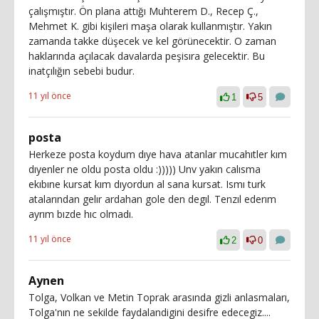
çalışmıştır. Ön plana attığı Muhterem D., Recep Ç.,
Mehmet K. gibi kişileri maşa olarak kullanmıştır. Yakın
zamanda takke düşecek ve kel görünecektir. O zaman
haklarında açılacak davalarda peşisıra gelecektir. Bu
inatçılığın sebebi budur.
11 yıl önce
1
5
posta
Herkeze posta koydum dıye hava atanlar mucahıtler kım
dıyenler ne oldu posta oldu :))))) Unv yakın calısma
ekıbıne kursat kım dıyordun al sana kursat. Ismı turk
atalarından gelır ardahan gole den degıl. Tenzıl ederım
ayrım bızde hıc olmadı.
11 yıl önce
2
0
Aynen
Tolga, Volkan ve Metin Toprak arasında gizli anlasmaları,
Tolga'nın ne sekilde faydalandigini desifre edecegiz....