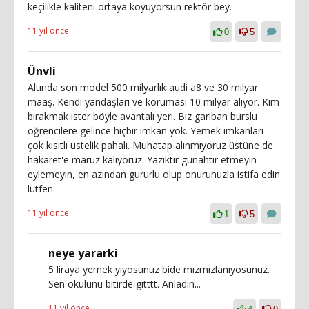
keçilikle kaliteni ortaya koyuyorsun rektör bey.
11 yıl önce
0
5
Ünvli
Altında son model 500 milyarlık audi a8 ve 30 milyar
maaş. Kendi yandaşları ve koruması 10 milyar alıyor. Kim
bırakmak ister böyle avantalı yeri. Biz gariban burslu
öğrencilere gelince hiçbir imkan yok. Yemek imkanları
çok kısıtlı üstelik pahalı. Muhatap alınmıyoruz üstüne de
hakaret'e maruz kalıyoruz. Yazıktır günahtır etmeyin
eylemeyin, en azından gururlu olup onurunuzla istifa edin
lütfen.
11 yıl önce
1
5
neye yararki
5 liraya yemek yiyosunuz bide mızmızlanıyosunuz.
Sen okulunu bitirde gitttt. Anladın...
11 yıl önce