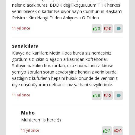
neler olacak burası BDDK değil koçuuuuum THK herkes
yerini bilecek o kadar Ne diyor Sayın Cumhur'un Başkan'ı
Reisim : Kim Hangi Dilden Anlıyorsa O Dilden
11 yıl önce
3
0
sanalcılara
Klavye delikanlıları; Metin Hoca burda siz nerdesiniz
gördüm sizi çıkın o ağacın arkasından köftehorlar.
Sallayın bakalım buralardan, ucuz numalarınızı kimse
yemiyo soruları sorun cevabı yine kendiniz verin burda
yazdığınız küfürlerin hepsini hukuk önünde de verirsiniz
diye düşünüyorum delikanlısınız ya hani sevgilerimle.
11 yıl önce
6
3
Muho
Muhterem is here :))
11 yıl önce
2
0