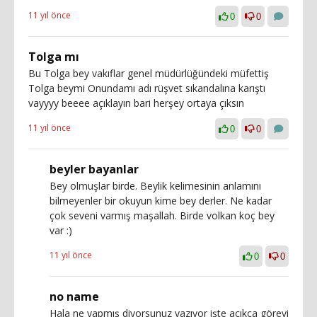
11 yıl önce
0
0
Tolga mı
Bu Tolga bey vakıflar genel müdürlüğündeki müfettiş
Tolga beymi Onundamı adı rüşvet sıkandalına karıştı
vayyyy beeee açıklayın bari herşey ortaya çıksın
11 yıl önce
0
0
beyler bayanlar
Bey olmuşlar birde. Beylik kelimesinin anlamını
bilmeyenler bir okuyun kime bey derler. Ne kadar
çok seveni varmış maşallah. Birde volkan koç bey
var :)
11 yıl önce
0
0
no name
Hala ne yapmış diyorsunuz yazıyor işte açıkça görevi