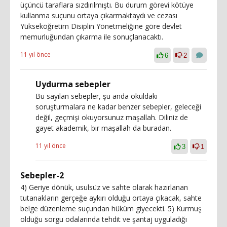
üçüncü taraflara sızdırılmıştı. Bu durum görevi kötüye
kullanma suçunu ortaya çıkarmaktaydı ve cezası
Yükseköğretim Disiplin Yönetmeliğine göre devlet
memurluğundan çıkarma ile sonuçlanacaktı.
11 yıl önce
6
2
Uydurma sebepler
Bu sayılan sebepler, şu anda okuldaki
soruşturmalara ne kadar benzer sebepler, geleceği
değil, geçmişi okuyorsunuz maşallah. Diliniz de
gayet akademik, bir maşallah da buradan.
11 yıl önce
3
1
Sebepler-2
4) Geriye dönük, usulsüz ve sahte olarak hazırlanan
tutanakların gerçeğe aykırı olduğu ortaya çıkacak, sahte
belge düzenleme suçundan hüküm giyecekti. 5) Kurmuş
olduğu sorgu odalarında tehdit ve şantaj uyguladığı