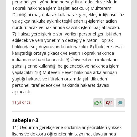
personel yeni yönetime herşeyi itiraf edecek ve Metin
Toprak hakkında işlem başlatılacaktı. 6) Muhterem
Dilbirliğini maşa olarak kullanarak gerçekleştirdiği usulsüz
ve açıkça hukuka aykırılık teşkil eden iş-işlemler acilen
durdurulacak ve haklarında savcılık işlemi başlatılacaktı.
7) Haksız yere işlerine son verilen personel geri istihdam
edilecek ve yeni yönetimin desteğiyle Metin Toprak
hakkında suç duyurusunda bulunacaktı. 8) İhalelere fesat
karıştırdığı ortaya çıkacak ve Metin Toprak hakkında
iddiaaname hazırlanacaktı. 9) Üniversitenin imkanlarını
şahsi işlerine kullandığı belgelenecek ve hakkında işlem
yapılacaktı. 10) Mütevelli Heyet hakkında arkalarından
yaptığı hakaret ve iftiraları ortamda şahitlik eden
personel itiraf edecek ve hakkında hakaret davası
açılacaktı.
11 yıl önce
5
1
sebepler-3
11) Uydurma gerekçelerle suçlamalar getirdikleri yüksek
lisans ve doktora öğrencilerinin tazminat davalarında