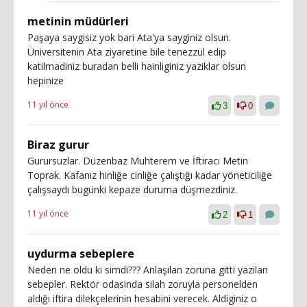
metinin müdürleri
Paşaya saygisiz yok bari Ata'ya sayginiz olsun.
Üniversitenin Ata ziyaretine bile tenezzül edip
katilmadiniz buradan belli hainliginiz yaziklar olsun
hepinize
11 yıl önce
3
0
Biraz gurur
Gurursuzlar. Düzenbaz Muhterem ve İftiracı Metin
Toprak. Kafanız hinliğe cinliğe çalıştığı kadar yöneticiliğe
çalışsaydı bugünki kepaze duruma düşmezdiniz.
11 yıl önce
2
1
uydurma sebeplere
Neden ne oldu ki simdi??? Anlaşılan zoruna gitti yazilan
sebepler. Rektör odasinda silah zoruyla personelden
aldığı iftira dilekçelerinin hesabini verecek. Aldiginiz o