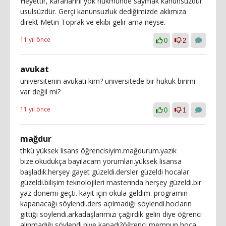
Heyettir, kararlarını yok hükmünde saymak kanunsuzdur
usulsüzdür. Gerçi kanunsuzluk dediğimizde aklımıza
direkt Metin Toprak ve ekibi gelir ama neyse.
11 yıl önce
0
2
avukat
üniversitenin avukatı kim? üniversitede bir hukuk birimi
var değil mi?
11 yıl önce
0
1
mağdur
thkü yüksek lisans öğrencisiyim.mağdurum.yazık
bize.okudukça bayılacam yorumları.yüksek lisansa
başladık.herşey gayet güzeldi.dersler güzeldi hocalar
güzeldi.bilişim teknolojileri masterında herşey güzeldi.bir
yaz dönemi geçti. kayıt için okula geldim. programın
kapanacağı söylendi.ders açılmadığı söylendi.hocların
gittiği söylendi.arkadaşlarımızı çağırdık gelin diye öğrenci
alınmadığı söylendi.niye kapadı?öğrenci memnun hoca