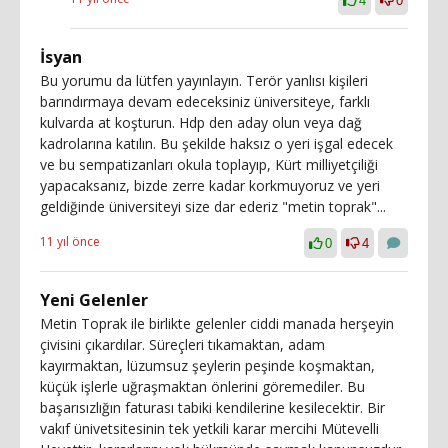
4
0
İsyan
Bu yorumu da lütfen yayınlayın. Terör yanlısı kişileri
barındırmaya devam edeceksiniz üniversiteye, farklı
kulvarda at koşturun. Hdp den aday olun veya dağ
kadrolarına katılın. Bu şekilde haksız o yeri işgal edecek
ve bu sempatizanları okula toplayıp, Kürt milliyetçiliği
yapacaksanız, bizde zerre kadar korkmuyoruz ve yeri
geldiğinde üniversiteyi size dar ederiz "metin toprak"...
11 yıl önce
0
4
Yeni Gelenler
Metin Toprak ile birlikte gelenler ciddi manada herşeyin
çivisini çıkardılar. Süreçleri tıkamaktan, adam
kayırmaktan, lüzumsuz şeylerin peşinde koşmaktan,
küçük işlerle uğraşmaktan önlerini göremediler. Bu
başarısızlığın faturası tabiki kendilerine kesilecektir. Bir
vakıf ünivetsitesinin tek yetkili karar mercihi Mütevelli