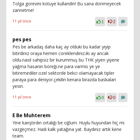
Tolga gorevini kotuye kullandin! Bu sana donmeyecek
zannetme!
11 yıl önce
1
2
pes pes
Pes be arkadaş daha kaç ay olduki bu kadar yiyip
bitirdiniz oraya hemen coreklendiniz.iki ay ancak
oldu.nasil sahipsiz bir kurummuş bu THK yiyen yiyene
yağma hasanin böreği.ne para varmis ye ye
bitiremediler.ozel sektorde bekci olamayacak tipler
paraya para deniyor.çekilin kenara birazda baskalari
yesin.
11 yıl önce
0
0
E Be Muhterem
Yine karıştırdın ortalığı be oğlum. Huylu huyundan hiç mi
vazgeçmez. Hadi kalk yatağına yat. Baydınız artık kene
team.