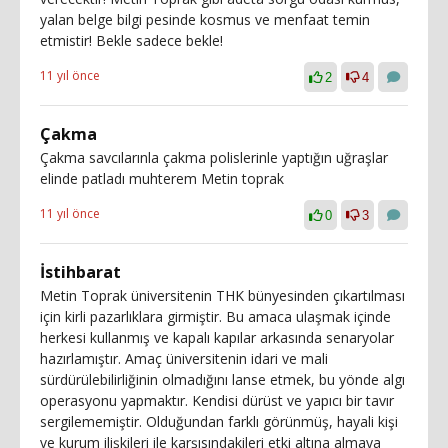
yalan belge bilgi pesinde kosmus ve menfaat temin
etmistir! Bekle sadece bekle!
11 yıl önce
2
4
Çakma
Çakma savcılarınla çakma polislerinle yaptığın uğraşlar
elinde patladı muhterem Metin toprak
11 yıl önce
0
3
İstihbarat
Metin Toprak üniversitenin THK bünyesinden çıkartılması
için kirli pazarlıklara girmiştir. Bu amaca ulaşmak içinde
herkesi kullanmış ve kapalı kapılar arkasında senaryolar
hazırlamıştır. Amaç üniversitenin idari ve mali
sürdürülebilirliğinin olmadığını lanse etmek, bu yönde algı
operasyonu yapmaktır. Kendisi dürüst ve yapıcı bir tavır
sergilememiştir. Olduğundan farklı görünmüş, hayali kişi
ve kurum ilişkileri ile karşısındakileri etki altına almaya