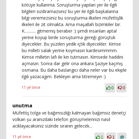
kötüye kullanma. Soruşturma yapılan yer ile ilgili
bilgileri sızdıramazsınız bu yer ile ilgili başkalarına
bilgi veremezsiniz bu soruşturma ilkeleri müfettişlik
ilkeleri ile zıt olmakta. Ama maşallah bizimkiler bir.
K............ gitmemiş beraber :) şimdi insanları aptal
yerine koyup birde soruşturma gereği görüştük
diyecekler. Bu yüzden yedik içtik diyecekler. Kimse
bu milleti salak yerine koymasın kardesımmmm.
Kimse milletin lafı ile kin tutmasın. Kimsede haddini
açmasın. Sonra dar gelir ona ankara Şaziye kaçmış
osmana. Bu daha baslangıcı daha neler var bu ekıple
ılgılı yazacagım. Bekleyın ama tıtremeyın :)
11 yıl önce
0
0
unutma
Müfettiş tolga ve bağımsızlığı kalmayan bağımsız denetçi
volkan şu aranızdaki telefon görüşmelerinizi nasıl
aciklayacaksiniz sizinde sıranın gelecek...
11 yıl önce
1
1