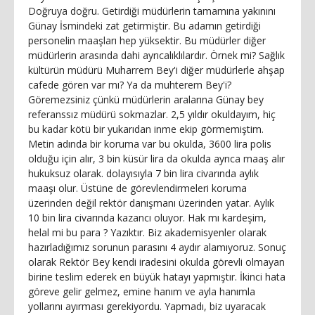
Doğruya doğru. Getirdiği müdürlerin tamamına yakınını
Günay İsmindeki zat getirmiştir. Bu adamın getirdiği
personelin maaşları hep yüksektir. Bu müdürler diğer
müdürlerin arasında dahi ayrıcalıklılardır. Örnek mi? Sağlık
kültürün müdürü Muharrem Bey'i diğer müdürlerle ahşap
cafede gören var mı? Ya da muhterem Bey'i?
Göremezsiniz çünkü müdürlerin aralarına Günay bey
referanssız müdürü sokmazlar. 2,5 yıldır okuldayım, hiç
bu kadar kötü bir yukarıdan inme ekip görmemiştim.
Metin adında bir koruma var bu okulda, 3600 lira polis
olduğu için alır, 3 bin küsür lira da okulda ayrıca maaş alır
hukuksuz olarak. dolayısıyla 7 bin lira civarında aylık
maaşı olur. Üstüne de görevlendirmeleri koruma
üzerinden değil rektör danışmanı üzerinden yatar. Aylık
10 bin lira civarında kazancı oluyor. Hak mı kardeşim,
helal mi bu para ? Yazıktır. Biz akademisyenler olarak
hazırladığımız sorunun parasını 4 aydır alamıyoruz. Sonuç
olarak Rektör Bey kendi iradesini okulda görevli olmayan
birine teslim ederek en büyük hatayı yapmıştır. İkinci hata
göreve gelir gelmez, emine hanım ve ayla hanımla
yollarını ayırması gerekiyordu. Yapmadı, biz uyaracak