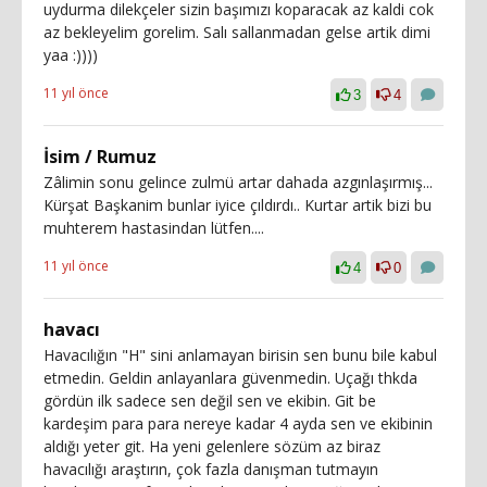
uydurma dilekçeler sizin başımızı koparacak az kaldi cok
az bekleyelim gorelim. Salı sallanmadan gelse artik dimi
yaa :))))
11 yıl önce
3
4
İsim / Rumuz
Zâlimin sonu gelince zulmü artar dahada azgınlaşırmış...
Kürşat Başkanim bunlar iyice çıldırdı.. Kurtar artik bizi bu
muhterem hastasindan lütfen....
11 yıl önce
4
0
havacı
Havacılığın "H" sini anlamayan birisin sen bunu bile kabul
etmedin. Geldin anlayanlara güvenmedin. Uçağı thkda
gördün ilk sadece sen değil sen ve ekibin. Git be
kardeşim para para nereye kadar 4 ayda sen ve ekibinin
aldığı yeter git. Ha yeni gelenlere sözüm az biraz
havacılığı araştırın, çok fazla danışman tutmayın