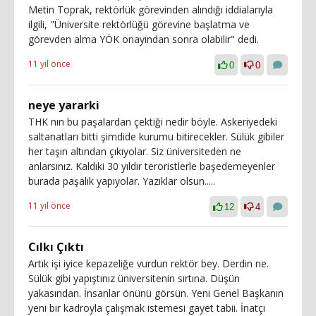
Metin Toprak, rektörlük görevinden alındığı iddialarıyla
ilgili, "Üniversite rektörlüğü görevine başlatma ve
görevden alma YÖK onayından sonra olabilir" dedi.
11 yıl önce
0
0
neye yararki
THK nın bu paşalardan çektiği nedir böyle. Askeriyedeki
saltanatları bitti şimdide kurumu bitirecekler. Sülük gibiler
her taşın altından çıkıyolar. Siz üniversiteden ne
anlarsınız. Kaldıki 30 yıldır teroristlerle başedemeyenler
burada paşalık yapıyolar. Yazıklar olsun.....
11 yıl önce
12
4
Cılkı Çıktı
Artık işi iyice kepazeliğe vurdun rektör bey. Derdin ne.
Sülük gibi yapıştınız üniversitenin sırtına. Düşün
yakasından. İnsanlar önünü görsün. Yeni Genel Başkanın
yeni bir kadroyla çalışmak istemesi gayet tabii. İnatçı