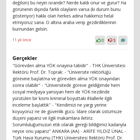
değilsin) bu neyin ısrarıdır? Nerde kaldı onur ve gurur? Ha
görünenin dışında farklı olayların varsa (ki durum bunu
gösteriyor) hakkı olan herkes adına hakkımızı helal
etmiyoruz sana. O altına araba verip gezdirdiklerinin
burnundan gelsin.
11 yıl önce
0
3
Gerçekler
"Görevden alma YÖK onayına tabidir" - THK Üniversitesi
Rektörü Prof. Dr. Toprak: - "Üniversite rektörlüğü
görevine başlatma ve görevden alma YÖK onayından
sonra olabilir" - "Üniversitede göreve geldiğimde hem
sosyal medyaya yansıyan hem de YÖK nezdinde
yürütülen bir kısmı kriminal boyuttaki ihlallerle ilgili
inceleme başlattık" - "Kendimizi ne yargı yerine
koyuyoruz ne de güvenlik gücü. İdare olarak üstümüze
düşeni yaparız ve ilgili makamlara iletiriz.
Sorumluluğumuzun etik olarak gereği bildiğimiz kadarıyla
neyse onu yaparız" ANKARA (AA) - ARİFE YILDIZ ÜNAL -
Türk Hava Kurumu (THK) Üniversitesi Rektörü Prof. Dr.