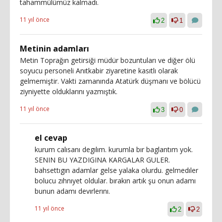
tahammülümüz kalmadı.
11 yıl önce
2
1
Metinin adamları
Metin Toprağın getirsiği müdür bozuntuları ve diğer ölü
soyucu personeli Anıtkabir ziyaretine kasıtlı olarak
gelmemiştir. Vakti zamanında Atatürk düşmanı ve bölücü
ziyniyette olduklarını yazmıştık.
11 yıl önce
3
0
el cevap
kurum calısanı degılım. kurumla bır baglantım yok.
SENIN BU YAZDIGINA KARGALAR GULER.
bahsettıgın adamlar gelse yalaka olurdu. gelmedıler
bolucu zıhnıyet oldular. bırakın artık şu onun adamı
bunun adamı devırlerını.
11 yıl önce
2
2