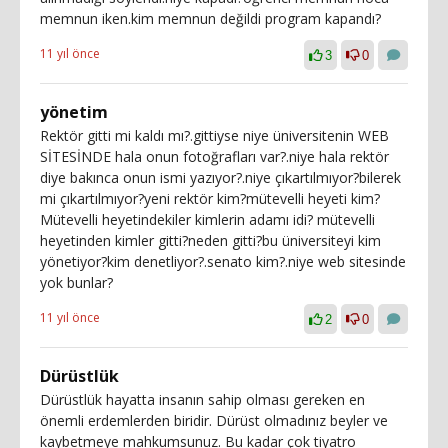
memnun iken.kim memnun değildi program kapandı?
11 yıl önce
3
0
yönetim
Rektör gitti mi kaldı mı?.gittiyse niye üniversitenin WEB
SİTESİNDE hala onun fotoğrafları var?.niye hala rektör
diye bakınca onun ismi yazıyor?.niye çıkartılmıyor?bilerek
mi çıkartılmıyor?yeni rektör kim?mütevelli heyeti kim?
Mütevelli heyetindekiler kimlerin adamı idi? mütevelli
heyetinden kimler gitti?neden gitti?bu üniversiteyi kim
yönetiyor?kim denetliyor?.senato kim?.niye web sitesinde
yok bunlar?
11 yıl önce
2
0
Dürüstlük
Dürüstlük hayatta insanın sahip olması gereken en
önemli erdemlerden biridir. Dürüst olmadınız beyler ve
kaybetmeye mahkumsunuz. Bu kadar çok tiyatro