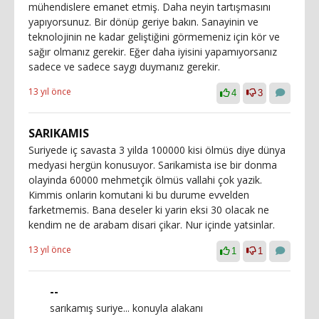
mühendislere emanet etmiş. Daha neyin tartışmasını
yapıyorsunuz. Bir dönüp geriye bakın. Sanayinin ve
teknolojinin ne kadar geliştiğini görmemeniz için kör ve
sağır olmanız gerekir. Eğer daha iyisini yapamıyorsanız
sadece ve sadece saygı duymanız gerekir.
13 yıl önce
4
3
SARIKAMIS
Suriyede iç savasta 3 yilda 100000 kisi ölmüs diye dünya
medyasi hergün konusuyor. Sarikamista ise bir donma
olayinda 60000 mehmetçik ölmüs vallahi çok yazik.
Kimmis onlarin komutani ki bu durume evvelden
farketmemis. Bana deseler ki yarin eksi 30 olacak ne
kendim ne de arabam disari çikar. Nur içinde yatsinlar.
13 yıl önce
1
1
--
sarıkamış suriye... konuyla alakanı