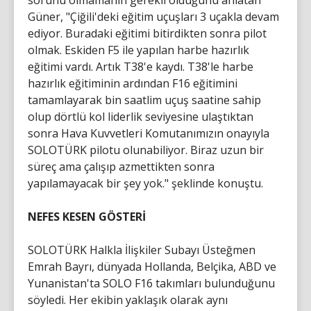
sorunu olmamanın gerekli olduğunu anlatan
Güner, "Çiğili'deki eğitim uçuşları 3 uçakla devam
ediyor. Buradaki eğitimi bitirdikten sonra pilot
olmak. Eskiden F5 ile yapılan harbe hazırlık
eğitimi vardı. Artık T38'e kaydı. T38'le harbe
hazırlık eğitiminin ardından F16 eğitimini
tamamlayarak bin saatlim uçuş saatine sahip
olup dörtlü kol liderlik seviyesine ulaştıktan
sonra Hava Kuvvetleri Komutanımızın onayıyla
SOLOTÜRK pilotu olunabiliyor. Biraz uzun bir
süreç ama çalışıp azmettikten sonra
yapılamayacak bir şey yok." şeklinde konuştu.
NEFES KESEN GÖSTERİ
SOLOTÜRK Halkla İlişkiler Subayı Üsteğmen
Emrah Bayrı, dünyada Hollanda, Belçika, ABD ve
Yunanistan'ta SOLO F16 takımları bulunduğunu
söyledi. Her ekibin yaklaşık olarak aynı