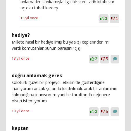
anlamadım.sarıkamışla ilgili bir sürü tarih kitabı var
aç oku tuhaf kardeş.
13 yıl önce
3
1
hediye?
Millete nasil bir hediye imiş bu yaa :)) ceplerinden mi
verdi komutanlar bunun parasını? :)))
13 yıl önce
2
5
doğru anlamak gerek
solotürk güzel bir projeydi. etkisinide gösterdiğine
inanıyorum ancak şu anda kaldırılmalı. artık bir anlamının
kalmadığına inanıyorum yani bir taraftanda dejenere
olsun istemiyorum
13 yıl önce
3
5
kaptan