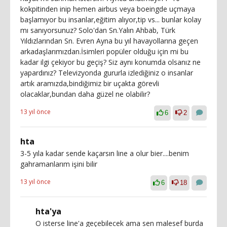
kokpitinden inip hemen airbus veya boeingde uçmaya
başlamıyor bu insanlar,eğitim alıyor,tip vs... bunlar kolay
mı sanıyorsunuz? Solo'dan Sn.Yalın Ahbab, Türk
Yıldızlarından Sn. Evren Ayna bu yıl havayollarına geçen
arkadaşlarımızdan.İsimleri popüler olduğu için mi bu
kadar ilgi çekiyor bu geçiş? Siz aynı konumda olsanız ne
yapardınız? Televizyonda gururla izlediğiniz o insanlar
artık aramızda,bindiğimiz bir uçakta görevli
olacaklar,bundan daha güzel ne olabilir?
13 yıl önce
6
2
hta
3-5 yıla kadar sende kaçarsın line a olur bier....benim
gahramanlarım işini bilir
13 yıl önce
6
18
hta'ya
O isterse line'a geçebilecek ama sen malesef burda