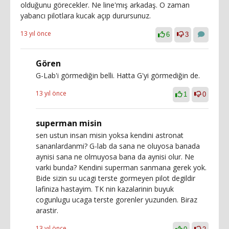
olduğunu görecekler. Ne line'mış arkadaş. O zaman
yabancı pilotlara kucak açıp durursunuz.
13 yıl önce
6
3
Gören
G-Lab'i görmediğin belli. Hatta G'yi görmediğin de.
13 yıl önce
1
0
superman misin
sen ustun insan misin yoksa kendini astronat
sananlardanmi? G-lab da sana ne oluyosa banada
aynisi sana ne olmuyosa bana da aynisi olur. Ne
varki bunda? Kendini superman sanmana gerek yok.
Bide sizin su ucagi terste gormeyen pilot degildir
lafiniza hastayim. TK nin kazalarinin buyuk
cogunlugu ucaga terste gorenler yuzunden. Biraz
arastir.
13 yıl önce