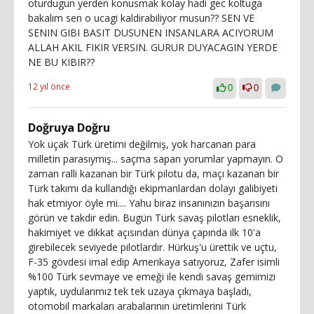
oturdugun yerden konusmak kolay hadi gec koltuga
bakalım sen o ucagi kaldirabiliyor musun?? SEN VE
SENIN GIBI BASIT DUSUNEN INSANLARA ACIYORUM
ALLAH AKIL FIKIR VERSIN. GURUR DUYACAGIN YERDE
NE BU KIBIR??
12 yıl önce
0
0
Doğruya Doğru
Yok uçak Türk üretimi değilmiş, yok harcanan para
milletin parasıymış... saçma sapan yorumlar yapmayın. O
zaman ralli kazanan bir Türk pilotu da, maçı kazanan bir
Türk takımı da kullandığı ekipmanlardan dolayı galibiyeti
hak etmiyor öyle mi.... Yahu biraz insanınızın başarısını
görün ve takdir edin. Bugün Türk savaş pilotları esneklik,
hakimiyet ve dikkat açısından dünya çapında ilk 10'a
girebilecek seviyede pilotlardır. Hürkuş'u ürettik ve uçtu,
F-35 gövdesi imal edip Amerikaya satıyoruz, Zafer isimli
%100 Türk sevmaye ve emeği ile kendi savaş gemimizi
yaptık, uydularımız tek tek uzaya çıkmaya başladı,
otomobil markaları arabalarının üretimlerini Türk