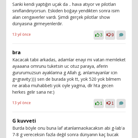
Sanki kendi yaptığın uçak da .. hava atıyor ve pilotları
sınıflandırıyorsun. Eskiden boğayı yendikten sonra isim
alan cengaverler vardı. Şimdi gerçek pilotlar show
dünyasına girmeyenlerdir.
13 yıl önce
3
9
bra
Kacacak tabii arkadas, adamlar enayi mi vatan memleket
ayaaana omrunu tuketsin uc otuz paraya, aferin
gururumuzsun ayaklarina g Allah g, anlamayanlar icin
g=gravity:))) sen de burada yok tt, yok 520 yok bilmem
ne araba muhabbeti yok oyle yagma, dlr hta gecen
herkes gelir sana ne:)
13 yıl önce
1
1
G kuvveti
Burda böyle onu buna laf atanlarınaokacaksın abi g-lab'a
7-8 g vereceksin fazla değil sonra dünyanın kaç bucak