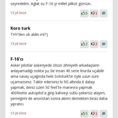
seyredelim. Aglat su F-16 yi millet pilkot görsün..
13 yıl önce
6
1
Koro turk
THY'den ok aldin mi?:)
13 yıl önce
2
2
F-16'cı
Asker pilotlar askeriyede ölsün zihniyetli arkadaşların
anlayamadığı nokta şu; bir insan 40 sene lina'da uçabilir
ama savaş uçağında hele Solotürk'te öyle uzun süre
uçamazsınız. Taktir edersiniz ki 9G altında it dalaşı
yapmak, deniz üzeri 50 feet'te manevra yapmak
400feette autopilot'a girip kahveyi sütlü-şekersiz alayım,
yemeğimi de anonstan sonra alırım demekten biraz daha
yıpratıcı.
13 yıl önce
5
1