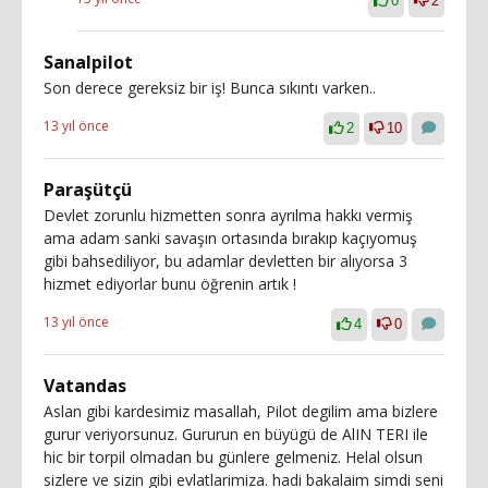
0
2
Sanalpilot
Son derece gereksiz bir iş! Bunca sıkıntı varken..
13 yıl önce
2
10
Paraşütçü
Devlet zorunlu hizmetten sonra ayrılma hakkı vermiş
ama adam sanki savaşın ortasında bırakıp kaçıyomuş
gibi bahsediliyor, bu adamlar devletten bir alıyorsa 3
hizmet ediyorlar bunu öğrenin artık !
13 yıl önce
4
0
Vatandas
Aslan gibi kardesimiz masallah, Pilot degilim ama bizlere
gurur veriyorsunuz. Gururun en büyügü de AlIN TERI ile
hic bir torpil olmadan bu günlere gelmeniz. Helal olsun
sizlere ve sizin gibi evlatlarimiza. hadi bakalaim simdi seni