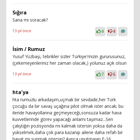
Sığıra
Sana mı soracak?
13 yıl önce
4
4
İsim / Rumuz
Yusuf Yüzbaşı, tebrikler sizler Türkiye'mizin gururusunuz,
(çekemeyenleriniz her zaman olacak,) yolunuz açık olsun
13 yıl önce
7
5
hta'ya
hta rumuzlu arkadaşım,uçmak bir sevdadır,her Türk
çocuğu da bir savaş uçağına pilot olmak ister ancak; bu
ileride havayollarına geçmeyeceği,sonsuza kadar hava
kuvvetlerinde görev yapacağı anlamı taşımaz...Sen
çalıştığın pozisyonda mı kalmak istersin yoksa daha da
yükselmek,daha çok para kazanıp ailene daha refah bir
hayat mı sunmak istersin? Ayrıca unutmayın F-16