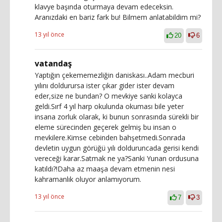
klavye başında oturmaya devam edeceksin.
Aranızdaki en bariz fark bu! Bilmem anlatabildim mi?
13 yıl önce
20
6
vatandaş
Yaptığın çekememezliğin daniskası..Adam mecburi
yılını doldurursa ister çıkar gider ister devam
eder,size ne bundan? O mevkiye sanki kolayca
geldi.Sırf 4 yıl harp okulunda okuması bile yeter
insana zorluk olarak, ki bunun sonrasında sürekli bir
eleme sürecinden geçerek gelmiş bu insan o
mevkilere.Kimse cebinden bahşetmedi.Sonrada
devletin uygun görüğü yılı dolduruncada gerisi kendi
vereceği karar.Satmak ne ya?Sanki Yunan ordusuna
katıldı?!Daha az maaşa devam etmenin nesi
kahramanlık oluyor anlamıyorum.
13 yıl önce
7
3