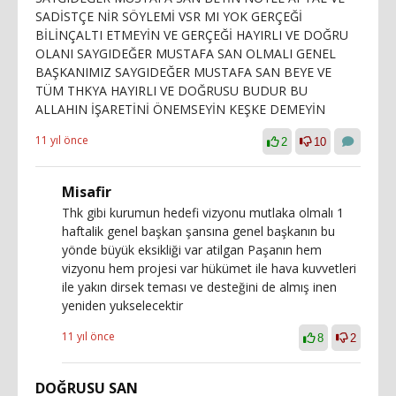
SADİSTÇE NİR SÖYLEMİ VSR MI YOK GERÇEĞİ
BİLİNÇALTI ETMEYİN VE GERÇEĞİ HAYIRLI VE DOĞRU
OLANI SAYGIDEĞER MUSTAFA SAN OLMALI GENEL
BAŞKANIMIZ SAYGIDEĞER MUSTAFA SAN BEYE VE
TÜM THKYA HAYIRLI VE DOĞRUSU BUDUR BU
ALLAHIN İŞARETİNİ ÖNEMSEYİN KEŞKE DEMEYİN
11 yıl önce
2
10
Misafir
Thk gibi kurumun hedefi vizyonu mutlaka olmalı 1
haftalik genel başkan şansına genel başkanın bu
yönde büyük eksikliği var atilgan Paşanın hem
vizyonu hem projesi var hükümet ile hava kuvvetleri
ile yakın dirsek teması ve desteğini de almış inen
yeniden yukselecektir
11 yıl önce
8
2
DOĞRUSU SAN