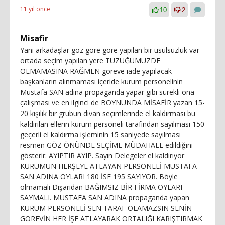
11 yıl önce
10
2
Misafir
Yani arkadaşlar göz göre göre yapılan bir usulsuzluk var
ortada seçim yapılan yere TÜZÜĞÜMÜZDE
OLMAMASINA RAĞMEN göreve iade yapılacak
başkanların alınmaması içeride kurum personelinin
Mustafa SAN adına propaganda yapar gibi sürekli ona
çalışması ve en ilginci de BOYNUNDA MİSAFİR yazan 15-
20 kişilik bir grubun divan seçimlerinde el kaldırması bu
kaldırılan ellerin kurum personeli tarafından sayılması 150
geçerli el kaldırma işleminin 15 saniyede sayılması
resmen GÖZ ÖNÜNDE SEÇİME MÜDAHALE edildiğini
gösterir. AYIPTIR AYIP. Sayın Delegeler el kaldırıyor
KURUMUN HERŞEYE ATLAYAN PERSONELİ MUSTAFA
SAN ADINA OYLARI 180 İSE 195 SAYIYOR. Böyle
olmamalı Dışarıdan BAĞIMSIZ BİR FİRMA OYLARI
SAYMALI. MUSTAFA SAN ADINA propaganda yapan
KURUM PERSONELİ SEN TARAF OLAMAZSIN SENİN
GÖREVİN HER İŞE ATLAYARAK ORTALIĞI KARIŞTIRMAK