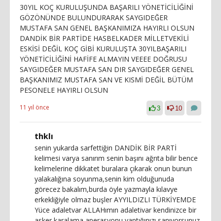
30YIL KOÇ KURULUŞUNDA BAŞARILI YÖNETİCİLİĞİNİ
GÖZÖNÜNDE BULUNDURARAK SAYGIDEĞER
MUSTAFA SAN GENEL BAŞKANIMIZA HAYIRLI OLSUN
DANDİK BİR PARTİDE HASBELKADER MİLLETVEKİLİ
ESKİSİ DEĞİL KOÇ GİBİ KURULUŞTA 30YILBAŞARILI
YÖNETİCİLİĞİNİ HAFİFE ALMAYIN VEEEE DOĞRUSU
SAYGIDEĞER MUSTAFA SAN DIR SAYGIDEĞER GENEL
BAŞKANIMIZ MUSTAFA SAN VE KISMİ DEĞİL BÜTÜM
PESONELE HAYIRLI OLSUN
11 yıl önce
3
10
thklı
senin yukarda sarfettiğin DANDİK BİR PARTİ
kelimesi varya sanırım senin başını ağrıta bilir bence
kelimelerine dikkatet buralara çıkarak onun bunun
yalakalığına soyunma,senin kim olduğunuda
görecez bakalım,burda öyle yazmayla kılavye
erkekliğiyle olmaz buşler AYYILDIZLI TÜRKİYEMDE
Yüce adaletvar ALLAHımın adaletivar kendinizce bir
asker karalama aperasyonu yaptığınızı sanıyorsunuz