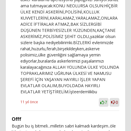
ama tutmayacak:KONU NEOLURSA OLSUN:HİÇBİR
ÜLKE KENDİ ASKERİNİ,POLİSİNİ,KOLLUK
KUVVETLERİNİ,KARALAMAZ,YARALAMAZ,ONLARA
ADİCE İFTİRALAR ATMAZ,BAK SİZLERGİBİ
DÜŞÜNEN TERBİYESİZLER YÜZÜNDEN,KAÇTANE
ASKERİMİZ,POLİSİMİZ ŞEHİT OLDU,yazıklar olsun
sizlere başka nediyebilirimki.BİZLERKİ evlerimizde
rahat,huzurlu,ferah,birşekildeyken,askerve
polisimiz,ülke güvenliğini sağlamaya yemin
ediyorlar,buralarda askerlerimizi paşalarımızı
karalayacağınıza ALLAH YOLUNDA ÜLKE YOLUNDA
TOPRAKLARIMIZ UĞRUNA ÜLKESİ VE NAMUSU
ŞEREFİ İÇİN YAŞAYAN HAYIRLI İŞLER YAPAN
EVLATLAR OLALIM,BUYOLDADA HAYIRLI
EVLATLAR YETİŞTİRELİM.İşteerdemlikbu
11 yıl önce
7
0
Offf
Bugün bu iş bitmeli...milletin sabri kalmadı kardeşim..öle