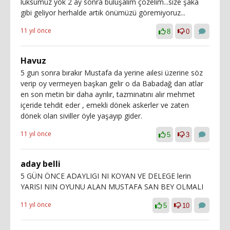
lüksümüz yok 2 ay sonra buluşalım çözelim...size şaka
gibi geliyor herhalde artık önümüzü göremiyoruz...
11 yıl önce
8
0
Havuz
5 gun sonra bırakır Mustafa da yerine aılesi üzerine söz
verip oy vermeyen başkan gelir o da Babadağ dan atlar
en son metin bir daha ayrılır, tazminatını alır mehmet
içeride tehdit eder , emekli dönek askerler ve zaten
dönek olan siviller öyle yaşayıp gider.
11 yıl önce
5
3
aday belli
5 GÜN ÖNCE ADAYLIGI NI KOYAN VE DELEGE lerin
YARISI NIN OYUNU ALAN MUSTAFA SAN BEY OLMALI
11 yıl önce
5
10