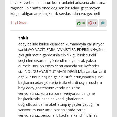
hava kuvvetlerinin butun komitanlarini arkasına almasına
rağmen , bir hafta once değişen bir Adayi geçemeyen
kürşat atılgan artık başkanlık sevdasından vazgeçmeli
11 yıl önce
10
11
thklı
aday bellide birileri dışardan kumandayla çalıştırıyor
sanki;VAY VACİT EMMİ VAY;İSTİFA EDERSİNHA,Seni
gidi gidi metin gardaşınla elbirlik gülbirlik sürekli
seçimleri dışardan yönlendirme yaparak yoksa
durhele ünsl bn,emmidemi yanında sizi kefereler
sizi,NOLDU AYAR TUTMADI DEĞİLMİ,ayarcılar vacit
aga kurumun başına geldin istifa ettin,ısparta şube
başkanını aday gösterip istifa ettirdin,syn mustafa
beyi aday gösterdiniz,kendisine zarar
veriyorsunuz.kuruma zarar veriyorsunuz,genel
başkanlıktaki insanları kendi çıkarlarınız
doğrultusunda haraket ettirip iyişeyler yaptığınızı
sanıyorursunuz ama oinsanlarada zarar
veriyorsunuz,personel bikaçtane kendini bilmez