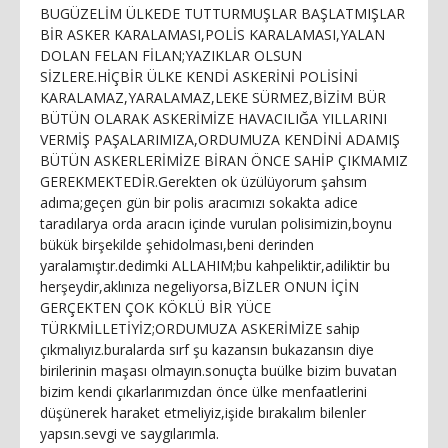
BUGÜZELİM ÜLKEDE TUTTURMUŞLAR BAŞLATMIŞLAR
BİR ASKER KARALAMASI,POLİS KARALAMASI,YALAN
DOLAN FELAN FİLAN;YAZIKLAR OLSUN
SİZLERE.HİÇBİR ÜLKE KENDİ ASKERİNİ POLİSİNİ
KARALAMAZ,YARALAMAZ,LEKE SÜRMEZ,BİZİM BÜR
BÜTÜN OLARAK ASKERİMİZE HAVACILIĞA YILLARINI
VERMİŞ PAŞALARIMIZA,ORDUMUZA KENDİNİ ADAMIŞ
BÜTÜN ASKERLERİMİZE BİRAN ÖNCE SAHİP ÇIKMAMIZ
GEREKMEKTEDİR.Gerekten ok üzülüyorum şahsım
adıma;geçen gün bir polis aracımızı sokakta adice
taradılarya orda aracın içinde vurulan polisimizin,boynu
bükük birşekilde şehidolması,beni derinden
yaralamıştır.dedimki ALLAHIM;bu kahpeliktir,adiliktir bu
herşeydir,aklınıza negeliyorsa,BİZLER ONUN İÇİN
GERÇEKTEN ÇOK KÖKLÜ BİR YÜCE
TÜRKMİLLETİYİZ;ORDUMUZA ASKERİMİZE sahip
çıkmalıyız.buralarda sırf şu kazansın bukazansın diye
birilerinin maşası olmayın.sonuçta buülke bizim buvatan
bizim kendi çıkarlarımızdan önce ülke menfaatlerini
düşünerek haraket etmeliyiz,işide bırakalım bilenler
yapsın.sevgi ve saygılarımla.