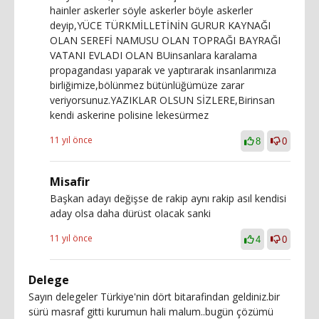
hainler askerler söyle askerler böyle askerler
deyip,YÜCE TÜRKMİLLETİNİN GURUR KAYNAĞI
OLAN SEREFİ NAMUSU OLAN TOPRAĞI BAYRAĞI
VATANI EVLADI OLAN BUinsanlara karalama
propagandası yaparak ve yaptırarak insanlarımıza
birliğimize,bölünmez bütünlüğümüze zarar
veriyorsunuz.YAZIKLAR OLSUN SİZLERE,Birinsan
kendi askerine polisine lekesürmez
11 yıl önce
8
0
Misafir
Başkan adayı değişse de rakip aynı rakip asıl kendisi
aday olsa daha dürüst olacak sanki
11 yıl önce
4
0
Delege
Sayın delegeler Türkiye'nin dört bitarafindan geldiniz.bir
sürü masraf gitti kurumun hali malum..bugün çözümü