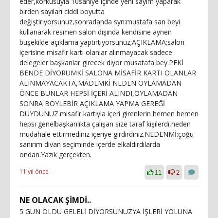
eder,korkusuyla 10saniye içinde yeni sayım yaparak
birden sayıları ciddi boyutta
değiştiriyorsunuz,sonradanda syn:mustafa san beyi
kullanarak resmen salon dışında kendisine aynen
buşekilde açıklama yaptırtıyorsunuz;AÇIKLAMA;salon
içerisine misafir kartı olanlar alınmayacak sadece
delegeler başkanlar girecek diyor musatafa bey.PEKİ
BENDE DİYORUMKİ SALONA MİSAFİR KARTI OLANLAR
ALINMAYACAKTA,MADEMKİ NEDEN OYLAMADAN
ÖNCE BUNLAR HEPSİ İÇERİ ALINDI,OYLAMADAN
SONRA BÖYLEBİR AÇIKLAMA YAPMA GEREĞİ
DUYDUNUZ.misafir kartıyla içeri girenlerin hemen hemen
hepsi genelbaşkanlıkta çalışan size taraf kişilerdi,neden
mudahale ettirmediniz içeriye girdirdiniz.NEDENMİ:çoğu
sanırım divan seçiminde içerde elkaldırdılarda
ondan.Yazık gerçekten.
11 yıl önce
11
2
NE OLACAK ŞİMDİ..
5 GÜN OLDU GELELİ DİYORSUNUZYA İŞLERİ YOLUNA