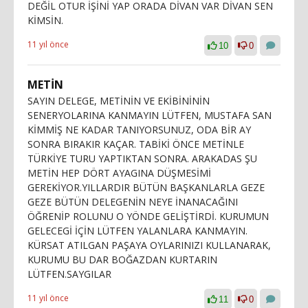
DEĞİL OTUR İŞİNİ YAP ORADA DİVAN VAR DİVAN SEN
KİMSİN.
11 yıl önce
10
0
METİN
SAYIN DELEGE, METİNİN VE EKİBİNİNİN
SENERYOLARINA KANMAYIN LÜTFEN, MUSTAFA SAN
KİMMİŞ NE KADAR TANIYORSUNUZ, ODA BİR AY
SONRA BIRAKIR KAÇAR. TABİKİ ÖNCE METİNLE
TÜRKİYE TURU YAPTIKTAN SONRA. ARAKADAS ŞU
METİN HEP DÖRT AYAGINA DÜŞMESİMİ
GEREKİYOR.YILLARDIR BÜTÜN BAŞKANLARLA GEZE
GEZE BÜTÜN DELEGENİN NEYE İNANACAĞINI
ÖĞRENİP ROLUNU O YÖNDE GELİŞTİRDİ. KURUMUN
GELECEGİ İÇİN LÜTFEN YALANLARA KANMAYIN.
KÜRSAT ATILGAN PAŞAYA OYLARINIZI KULLANARAK,
KURUMU BU DAR BOĞAZDAN KURTARIN
LÜTFEN.SAYGILAR
11 yıl önce
11
0