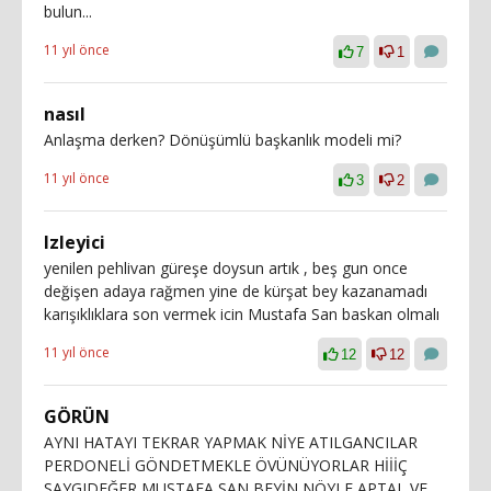
bulun...
11 yıl önce
7
1
nasıl
Anlaşma derken? Dönüşümlü başkanlık modeli mi?
11 yıl önce
3
2
Izleyici
yenilen pehlivan güreşe doysun artık , beş gun once
değişen adaya rağmen yine de kürşat bey kazanamadı
karışıklıklara son vermek icin Mustafa San baskan olmalı
11 yıl önce
12
12
GÖRÜN
AYNI HATAYI TEKRAR YAPMAK NİYE ATILGANCILAR
PERDONELİ GÖNDETMEKLE ÖVÜNÜYORLAR HİİİÇ
SAYGIDEĞER MUSTAFA SAN BEYİN NÖYLE APTAL VE