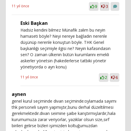
11 yıl önce
9
3
Eski Başkan
Hadsiz kendini bilmez Münafık zalım bu neyin
hamaseti böyle? Neyi nereye bağladın nerenle
düşünüp nerenle konuştun böyle. THK Genel
başkanlığı seçimiyle ilgisi ne? Neyin kafasındasın
sen? O zaman ülkenin bütün kurumlarını emekli
askerler yönetsin (hakederlerse tatbiki yönetir
yönetiyorda o ayrı konu)
11 yıl önce
2
6
aynen
genel kurul seçiminde divan seçiminde:oylamada sayımı
thk personeli sayım yapmıştır,bunu derhal düzeltilmesi
gerekmektedir.divan seimine şaibe karıştırmışlardır,hala
kurumumuza zarar veriyorlar, yazıklar olsun size,sırf
birileri gelirse bizleri işimizden koltuğumuzdan