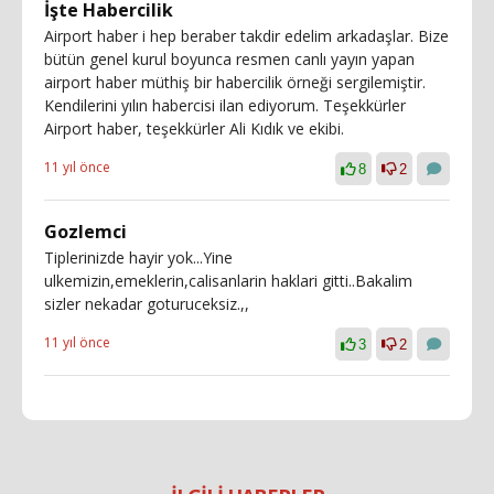
İşte Habercilik
Airport haber i hep beraber takdir edelim arkadaşlar. Bize
bütün genel kurul boyunca resmen canlı yayın yapan
airport haber müthiş bir habercilik örneği sergilemiştir.
Kendilerini yılın habercisi ilan ediyorum. Teşekkürler
Airport haber, teşekkürler Ali Kıdık ve ekibi.
11 yıl önce
8
2
Gozlemci
Tiplerinizde hayir yok...Yine
ulkemizin,emeklerin,calisanlarin haklari gitti..Bakalim
sizler nekadar goturuceksiz.,,
11 yıl önce
3
2