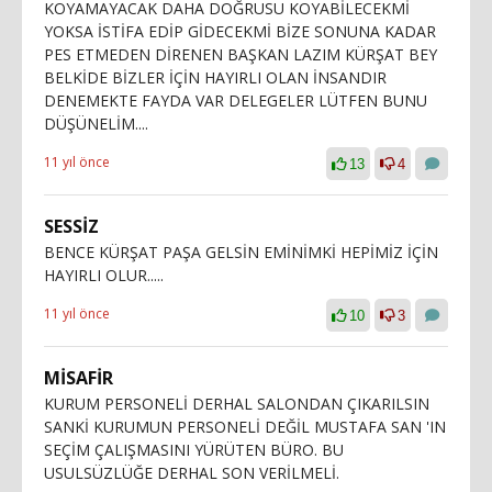
KOYAMAYACAK DAHA DOĞRUSU KOYABİLECEKMİ
YOKSA İSTİFA EDİP GİDECEKMİ BİZE SONUNA KADAR
PES ETMEDEN DİRENEN BAŞKAN LAZIM KÜRŞAT BEY
BELKİDE BİZLER İÇİN HAYIRLI OLAN İNSANDIR
DENEMEKTE FAYDA VAR DELEGELER LÜTFEN BUNU
DÜŞÜNELİM....
11 yıl önce
13
4
SESSİZ
BENCE KÜRŞAT PAŞA GELSİN EMİNİMKİ HEPİMİZ İÇİN
HAYIRLI OLUR.....
11 yıl önce
10
3
MİSAFİR
KURUM PERSONELİ DERHAL SALONDAN ÇIKARILSIN
SANKİ KURUMUN PERSONELİ DEĞİL MUSTAFA SAN 'IN
SEÇİM ÇALIŞMASINI YÜRÜTEN BÜRO. BU
USULSÜZLÜĞE DERHAL SON VERİLMELİ.