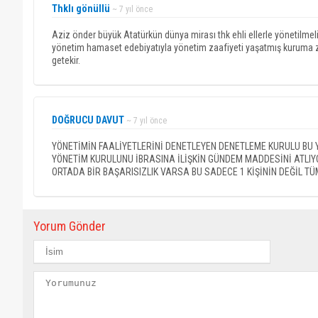
Thklı gönüllü
~ 7 yıl önce
Aziz önder büyük Atatürkün dünya mirası thk ehli ellerle yönetilmeli
yönetim hamaset edebiyatıyla yönetim zaafiyeti yaşatmış kuruma z
getekir.
DOĞRUCU DAVUT
~ 7 yıl önce
YÖNETİMİN FAALİYETLERİNİ DENETLEYEN DENETLEME KURULU BU
YÖNETİM KURULUNU İBRASINA İLİŞKİN GÜNDEM MADDESİNİ ATL
ORTADA BİR BAŞARISIZLIK VARSA BU SADECE 1 KİŞİNİN DEĞİL TÜ
Yorum Gönder