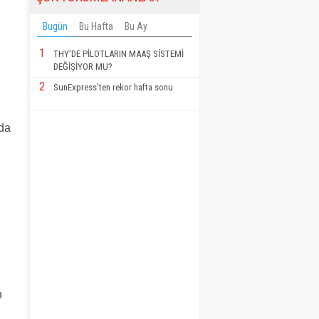
Bugün
Bu Hafta
Bu Ay
1
THY’DE PİLOTLARIN MAAŞ SİSTEMİ
DEĞİŞİYOR MU?
2
SunExpress’ten rekor hafta sonu
nda
n