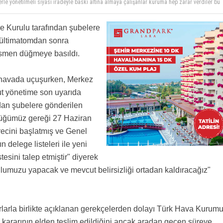
ME KURULU BU YÖNETİMİ BAŞARISIZ BULUYORSA, NEDEN OLAĞAN GENEL KURUL
N GÜNDEM MADDESİNİ ATLIYOR. YADA YÖNETİM KURULU HAKKINDA SUÇ DUYURUSUNDA
rle yönetilmeli siyasi iradeyle baskı altına almaya çalışanlar kuruma hep zarar verdiler bu
SADECE 1 KİŞİNİN DEĞİL TÜM YÖNETİMİN BAŞARISIZLIĞIDIR.
atmış kuruma zarar vermiştir genel kurulda kurumu adil yönetecek yönetime teslim etmek
 Kurulu tarafından şubelere
 ültimatomdan sonra
esmen düğmeye basıldı.
r havada uçuşurken, Merkez
t yönetime son uyarıda
dan şubelere gönderilen
züğümüz gereği 27 Haziran
recini başlatmış ve Genel
delege listeleri ile yeni
tesini talep etmiştir" diyerek
lumuzu yapacak ve mevcut belirsizliği ortadan kaldıracağız"
rla birlikte açıklanan gerekçelerden dolayı Türk Hava Kurum
ararının elden teslim edildiğini ancak aradan geçen süreye