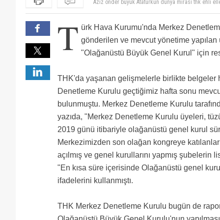
YÖNETİMİN FAALİYETLERİNİ DENETLEYEN DENETLE
GÜNDEMİNDE YÖNETİM KURULUNU İBRASINA İLİŞKİ
Aziz önder büyük Atatürkün dünya mirası thk ehli elle
T
BULUNMUYOR. ORTADA BİR BAŞARISIZLIK VARSA BU 
yönetim hamaset edebiyatıyla yönetim zaafiyeti yaş
ürk Hava Kurumu'nda Merkez Denetleme
getekir.
gönderilen ve mevcut yönetime yapılan
"Olağanüstü Büyük Genel Kurul" için r
THK'da yaşanan gelişmelerle birlikte belgele
Denetleme Kurulu geçtiğimiz hafta sonu mevcu
bulunmuştu. Merkez Denetleme Kurulu tarafın
yazıda, "Merkez Denetleme Kurulu üyeleri, tü
2019 günü itibariyle olağanüstü genel kurul sü
Merkezimizden son olağan kongreye katılanların 
açılmış ve genel kurullarını yapmış şubelerin lis
"En kısa süre içerisinde Olağanüstü genel kuru
ifadelerini kullanmıştı.
THK Merkez Denetleme Kurulu bugün de raporla
Olağanüstü Büyük Genel Kurulu'nun yapılması k