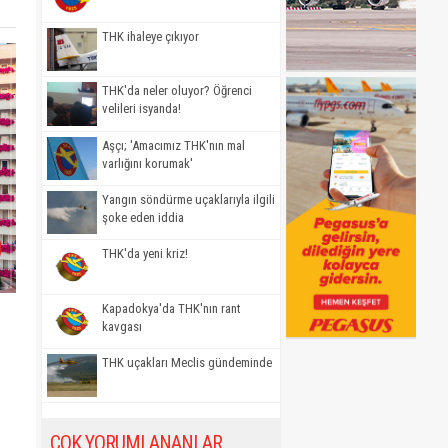
THK ihaleye çıkıyor
THK'da neler oluyor? Öğrenci
velileri isyanda!
Aşçı; 'Amacımız THK'nın mal
varlığını korumak'
Yangın söndürme uçaklarıyla ilgili
şoke eden iddia
THK'da yeni kriz!
Kapadokya'da THK'nın rant
kavgası
THK uçakları Meclis gündeminde
u
ÇOK YORUMLANANLAR