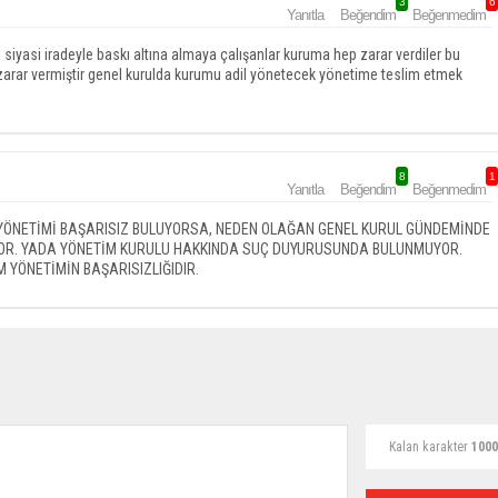
3
6
Yanıtla
Beğendim
Beğenmedim
 siyasi iradeyle baskı altına almaya çalışanlar kuruma hep zarar verdiler bu
arar vermiştir genel kurulda kurumu adil yönetecek yönetime teslim etmek
8
1
Yanıtla
Beğendim
Beğenmedim
 YÖNETİMİ BAŞARISIZ BULUYORSA, NEDEN OLAĞAN GENEL KURUL GÜNDEMİNDE
IYOR. YADA YÖNETİM KURULU HAKKINDA SUÇ DUYURUSUNDA BULUNMUYOR.
M YÖNETİMİN BAŞARISIZLIĞIDIR.
Kalan karakter
1000