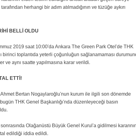
rafından herhangi bir adım atılmadığının ve tüzüğe aykırı
Hİ BELLİ OLDU
1 Temmuz 2019 saat 10:00'da Ankara The Green Park Otel'de THK
 birinci toplantıda yeterli çoğunluğun sağlanamaması durumu
r ve aynı saatte yapılmasına karar verildi.
AL ETTİ!
hmet Bertan Nogaylaroğlu'nun kurum ile ilgili son dönemde
n bugün THK Genel Başkanlığı'nda düzenleyeceği basın
ldu.
 sonrasında Olağanüstü Büyük Genel Kurul'a gidilmesi kararını
al edildiği iddia edildi.