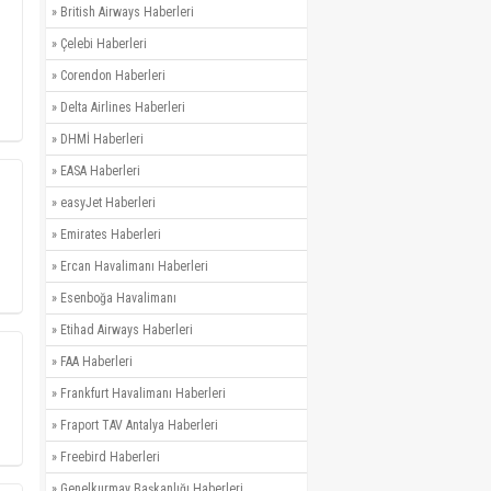
»
British Airways Haberleri
»
Çelebi Haberleri
»
Corendon Haberleri
»
Delta Airlines Haberleri
»
DHMİ Haberleri
»
EASA Haberleri
»
easyJet Haberleri
»
Emirates Haberleri
»
Ercan Havalimanı Haberleri
»
Esenboğa Havalimanı
»
Etihad Airways Haberleri
»
FAA Haberleri
»
Frankfurt Havalimanı Haberleri
»
Fraport TAV Antalya Haberleri
»
Freebird Haberleri
»
Genelkurmay Başkanlığı Haberleri