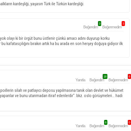
ların kardeşliği, yaşasın Türk ile Türkün kardeşliği.
3
3
Beğendim
Beğenmedim
 yok olayı ki bir örgüt bunu üstlenir çünkü amacı adını duyurup korku
ir bu kafatasçılığını bırakın artık ha bu arada en son herşey doğuya gidiyor ilk
18
6
Yanıtla
Beğendim
Beğenmedim
tropoıllerin silah ve patlayıcı deposu yapılmasına tanık olan devlet ve hükümet
su yapanlar ve bunu utanmadan itiraf edenlerdir". bkz. oslo görüşmeleri... hadi
6
0
Yanıtla
Beğendim
Beğenmedim