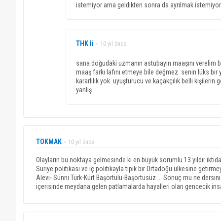
istemiyor ama geldikten sonra da ayrılmak istemiyor h
THK li
~ 10 yıl önce
sana doğudaki uzmanın astubayın maaşını verelim ba
maaş farkı lafını etmeye bile değmez. senin lüks bir 
kararlılık yok. uyuşturucu ve kaçakçılık belli kişiler
yanlış
TOKMAK
~ 10 yıl önce
Olayların bu noktaya gelmesinde ki en büyük sorumlu 13 yıldır iktidar
Suriye politikası ve iç politikayla tipik bir Ortadoğu ülkesine getirmey
Alevi- Sünni Türk-Kürt Başörtülü-Başörtüsüz ... Sonuç mu ne dersin
içerisinde meydana gelen patlamalarda hayalleri olan gencecik insa