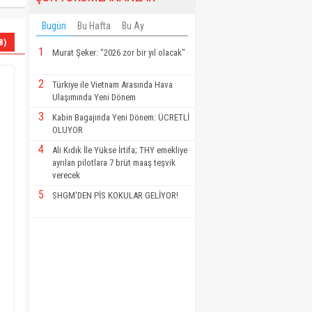
Bugün
Bu Hafta
Bu Ay
8)
1
Murat Şeker: "2026 zor bir yıl olacak"
2
Türkiye ile Vietnam Arasında Hava
Ulaşımında Yeni Dönem
3
Kabin Bagajında Yeni Dönem: ÜCRETLİ
OLUYOR
4
Ali Kıdık İle Yükse İrtifa; THY emekliye
ayrılan pilotlara 7 brüt maaş teşvik
verecek
5
SHGM'DEN PİS KOKULAR GELİYOR!