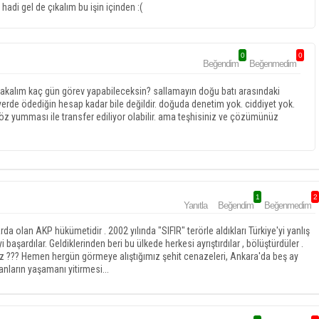
adi gel de çıkalım bu işin içinden :(
0
0
Beğendim
Beğenmedim
kalım kaç gün görev yapabileceksin? sallamayın doğu batı arasındaki
yerde ödediğin hesap kadar bile değildir. doğuda denetim yok. ciddiyet yok.
in göz yumması ile transfer ediliyor olabilir. ama teşhisiniz ve çözümünüz
1
2
Yanıtla
Beğendim
Beğenmedim
da olan AKP hükümetidir . 2002 yılında "SIFIR" terörle aldıkları Türkiye'yi yanlış
i başardılar. Geldiklerinden beri bu ülkede herkesi ayrıştırdılar , bölüştürdüler .
iz ??? Hemen hergün görmeye alıştığımız şehit cenazeleri, Ankara'da beş ay
nların yaşamanı yitirmesi...