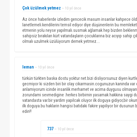
Çok üzülmek yetmez
~ 10 yıl önce
Az önce haberlerde izledim gencecik masum insanlar kahpece öldür
lanetlemeli.kendilerini temsil ediyor diye düşünenlerin bu memleketi
etmenin yolu neyse yapılmalı.susmak ağlamak hep bizden beklenmem
sahipsiz bırakılan kürt vatandaşların çocuklarına biz acıyıp sahip çık
olmalı uzulmek üzülüyorum demek yetmez....
leman
~ 10 yıl önce
türkün türkten baska dostu yoktur net.bizi disliyorsunuz diyen kur
gecmiyor ki sizden biri bir olay cikarmasin.cogunuzun kaninda var o
anlamiyorum icinde insanlik merhamet ve acima duygusu olmayan.
zorundami sevmedigine .herkes birbirnin yasamak hakkina saygi duym
vatandasta var.bir yardim yapilcak oluyor ilk doguya gidiyor,bir okum
ilk doguya.bu haklarin hangisi batidaki fakire yapiliyor bir dusunun 
edin!!
737
~ 10 yıl önce