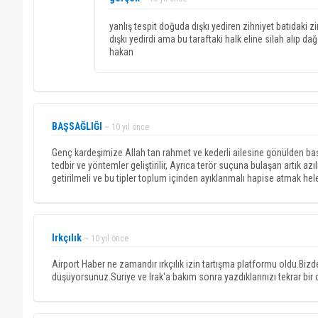
yanlış tespit doğuda dışkı yediren zihniyet batıdak
dışkı yedirdi ama bu taraftaki halk eline silah alıp da
hakan
BAŞSAĞLIĞI
~ 10 yıl önce
Genç kardeşimize Allah tan rahmet ve kederli ailesine gönülden başs
tedbir ve yöntemler geliştirilir, Ayrıca terör suçuna bulaşan artık az
getirilmeli ve bu tipler toplum içinden ayıklanmalı hapise atmak hel
Irkçılık
~ 10 yıl önce
Airport Haber ne zamandır ırkçılık izin tartışma platformu oldu.Biz
düşüyorsunuz.Suriye ve Irak'a bakım sonra yazdıklarınızı tekrar bir