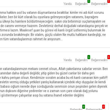
1
0
Yanıtla
Beğendim
Beğenmedim
a hakkını asıl bu vatanın düşmanlarına bıraktılar. kimler mi adı kürt sorunu
r. ben bir kürt olarak bu oyunlara gelmeyeceğim vatanımı, bayrağımı
ülkeyi bu hainlere böldürtmeyeceğim. sakın ola birbirimizi suçlamayalım ve
e de canımı vermeye hazırım. Devletimiz derhal doğudaki vatandaşına gerçek ve
tirmesi lazım. Maalesef şuan bu görevi eli kanlı örgüt üstlenmiş bulunmak ile
runda bırakılmıştır. Bir olalım, güçlü olalım Ne mutlu halkların kardeşliği, ne
len tüm vatandaşlarımızı rahmet ile anıyorum...
1
0
Yanıtla
Beğendim
Beğenmedim
tün vatandaşlarımızın mekanı cennet olsun, Allah yakınlarına sabırlar versin. Ben
anından daha değerli değildir, yitip giden bu güzel canlar bir daha geri
 kahru perişan olsun. Kendimize soralım acaba bu eli kanlı canavarı kim yattı!!!
etin vermiş olduğu yetkileri yanlış kullanarak içindeki ırkçı duygular ile kendi
kan babası oğlum nerede diye sorduğunda senmisin onun peşinden gelen diyerek
nun dışkısını diğerine yedirenler ve o zaman son çare olarak dağ yolunu
ini göstermeye çalışanlar asıp bu vatana ihanet edenler değilmi
0
0
Beğendim
Beğenmedim