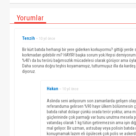
Yorumlar
Tenzih
~ 10 yıl önce
Bir kürt batıda herhangi bir yere giderken korkuyormu? gittiği yerde 
korkmadan gidebilir mi? HAYIR! başka sorum yok.Hepsi demiyorum am
%40'ı da bu terörü bağımsızlık mücadelesi olarak görüyor ama öyla am
Daha soruna doğru teşhis koyamamışız, tutturmuşuz illa da kardeş 
diyoruz.
Hakan
~ 10 yıl önce
Aslında seni anlıyorum son zamanlarda gelişen olay
referanduma gelirsen %90 hayır ülkem bölünmesin çık
batıda rahat dolaşır çünkü orada terör yoktur, ama 
güçlerininde çok parmağı var bunu unutma mesela pkk
vatandaş olarak 1 kg tütün getiremezsin ama işin diğ
mal geliyor. Bir uzman, astsubay veya polisin batıda
konuşmamak lazım eli öpülecek çok polis ve askerde