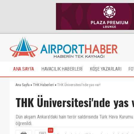
ANA SAYFA
HAVACILIK HABERLERİ
KÖŞE YAZARLARI
FO
Ana Sayfa
»
THK Haberleri
»
THK Üniversitesi'nde yas var!
THK Üniversitesi'nde yas 
Dün akşam Ankara'daki hain terör saldırısında Türk Hava Kurumu 
öğrenildi.
28