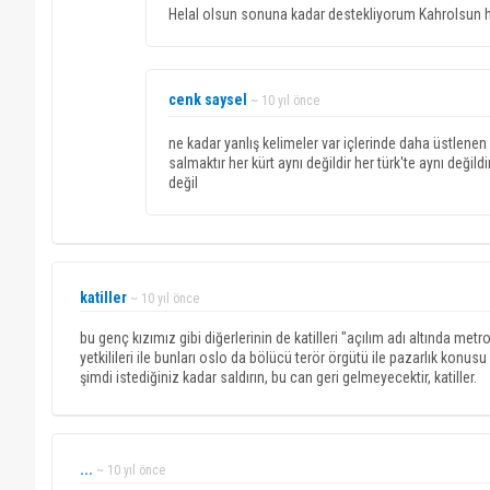
Helal olsun sonuna kadar destekliyorum Kahrolsun halk
cenk saysel
~ 10 yıl önce
ne kadar yanlış kelimeler var içlerinde daha üstlenen
salmaktır her kürt aynı değildir her türk'te aynı değild
değil
katiller
~ 10 yıl önce
bu genç kızımız gibi diğerlerinin de katilleri "açılım adı altında me
yetkilileri ile bunları oslo da bölücü terör örgütü ile pazarlık konu
şimdi istediğiniz kadar saldırın, bu can geri gelmeyecektir, katiller.
...
~ 10 yıl önce