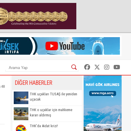
DİĞER HABERLER
6:48
THK uçakları TUSAŞ ile yeniden
uçacak
THK o uçaklar için mahkeme
kararı aldırmış
THK'da Aidat krizi!