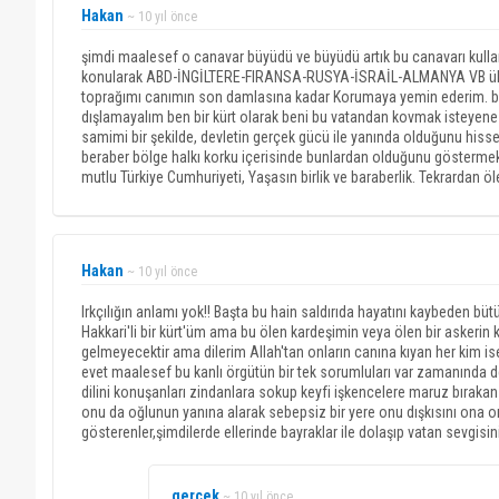
Hakan
~ 10 yıl önce
şimdi maalesef o canavar büyüdü ve büyüdü artık bu canavarı kullanm
konularak ABD-İNGİLTERE-FIRANSA-RUSYA-İSRAİL-ALMANYA VB ülkele
toprağımı canımın son damlasına kadar Korumaya yemin ederim. bu 
dışlamayalım ben bir kürt olarak beni bu vatandan kovmak isteyen
samimi bir şekilde, devletin gerçek gücü ile yanında olduğunu hisse
beraber bölge halkı korku içerisinde bunlardan olduğunu göstermek zo
mutlu Türkiye Cumhuriyeti, Yaşasın birlik ve baraberlik. Tekrardan ö
Hakan
~ 10 yıl önce
Irkçılığın anlamı yok!! Başta bu hain saldırıda hayatını kaybeden bü
Hakkari'li bir kürt'üm ama bu ölen kardeşimin veya ölen bir askerin k
gelmeyecektir ama dilerim Allah'tan onların canına kıyan her kim ise
evet maalesef bu kanlı örgütün bir tek sorumluları var zamanında devl
dilini konuşanları zindanlara sokup keyfi işkencelere maruz bıra
onu da oğlunun yanına alarak sebepsiz bir yere onu dışkısını ona o
gösterenler,şimdilerde ellerinde bayraklar ile dolaşıp vatan sevgis
gerçek
~ 10 yıl önce