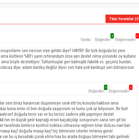
Tüm Yorumlar (2
3
0
Yanıtla
Beğendim
Beğenmedim
soruyorlarmı sen necisin niye geldin diye? HAYIR! .Bir türk doğuda bir yere
a kürtlerin %80'i yarın referandum olsa ayrı devlet olma yönünde oy kullanır.
a böyle destekliyor. Tutturmuşlar geri kalmışlık fakirlik vs. geçiniz bunları.
olacaz diye, adam kardeş değiliz diyor sen hala yok kardeşiz sen bilmiyorsun
0
1
Beğendim
Beğenmedim
lar seni biraz karamsar düşünmeye sevk etti bu konuda haklısın ama
ar buna emin ol ben doğuda yaşıyorum ve bunu çok iyi biliyorum. Bir kürt
maalesef doğuda terör var ve bu terörü sadece pkk yapmıyor devlet
'nın en büyük gelir kaynağı eroin kaçakçılığı soruyorum sana sen git bir
er tarafında binlerce kontrol noktası olmasına rağmen tırlar dolusu iran'dan
 maaşı kaç! doğuda maaşı kaç! hiç bitmesini isterler mi!ama genel
 var bu iş kasadaki çürük elma haa bu arada doğuyu bilmeyen tabi gelmek