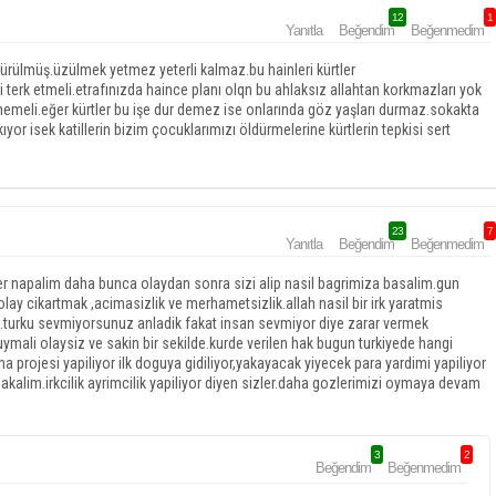
12
1
Yanıtla
Beğendim
Beğenmedim
ülmüş.üzülmek yetmez yeterli kalmaz.bu hainleri kürtler
 terk etmeli.etrafınızda haince planı olqn bu ahlaksız allahtan korkmazları yok
eli.eğer kürtler bu işe dur demez ise onlarında göz yaşları durmaz.sokakta
ıyor isek katillerin bizim çocuklarımızı öldürmelerine kürtlerin tepkisi sert
23
7
Yanıtla
Beğendim
Beğenmedim
tler napalim daha bunca olaydan sonra sizi alip nasil bagrimiza basalim.gun
lay cikartmak ,acimasizlik ve merhametsizlik.allah nasil bir irk yaratmis
turku sevmiyorsunuz anladik fakat insan sevmiyor diye zarar vermek
ali olaysiz ve sakin bir sekilde.kurde verilen hak bugun turkiyede hangi
a projesi yapiliyor ilk doguya gidiliyor,yakayacak yiyecek para yardimi yapiliyor
bakalim.irkcilik ayrimcilik yapiliyor diyen sizler.daha gozlerimizi oymaya devam
3
2
Beğendim
Beğenmedim