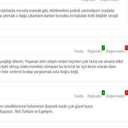
i zindanlarda mesela mamak gibi, etliekmekmi yedirdi zannediyon oradada
ğa çıkmadı o dağa çıkanların kanları bozuktu ve babaları belli değildir sevgili
3
0
Yanıtla
Beğendim
Beğenmedim
ağlığı dilerim, Yaşanan elim olayın neden niçinleri çok fazla var umarız etkili
ılı katil olmuş ıslahı mümkün olmayan bu terörist ler için kesin olarak idam
e hele serbest bırakıp yargılamak asla doğru değil,
4
6
Yanıtla
Beğendim
Beğenmedim
den istediklerimizi birbirimize düşmek sizde çok güzel buna
 düşünün.. Not:Türküm ve Egeliyim.