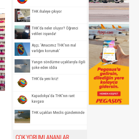
THK ihaleye çıkıyor
THK'da neler oluyor? Öğrenci
velileri isyanda!
Aşçı; 'Amacımız THK'nın mal
varlığını korumak'
Yangın söndürme uçaklarıyla ilgili
şoke eden iddia
THK'da yeni kriz!
Kapadokya'da THK'nın rant
kavgası
THK uçakları Meclis gündeminde
ÇOK YORUMLANANLAR