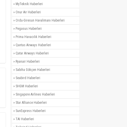
»
MyTeknik Haberleri
»
Onur Air Haberleri
»
Ordu-Giresun Havalimanı Haberleri
»
Pegasus Haberleri
»
Prima Havacılık Haberleri
»
Qantas Airways Haberleri
»
Qatar Airways Haberleri
»
Ryanair Haberleri
»
Sabiha Gökçen Haberleri
»
Seabird Haberleri
»
SHGM Haberleri
»
Singapore Airlines Haberleri
»
Star Alliance Haberleri
»
SunExpress Haberleri
»
TAI Haberleri