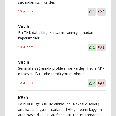
saçmalamışsın kardeş
10 yıl önce
1
0
Vecihi
Bu THK daha birçok insanın canını yakmadan
kapatılmalıdır.
10 yıl önce
1
1
Vecihi
Senin akıl sağlığında problem var kardeş. Thk ni AKP
mi soydu. Bu kadar taraflı yorum olmaz.
10 yıl önce
2
1
Kötü
La bi yürü git. AKP ile alakası ne. Alakası olsaydı şu
ana kadar kayyum atarlardı. THK yönetimi kayyum
atanmasın diye bir taraflarını yırttılar. Bu tamamen