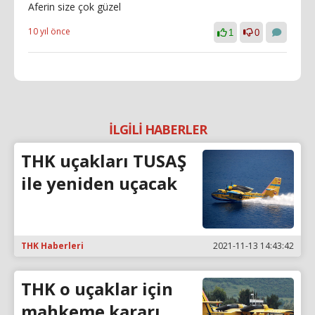
Aferin size çok güzel
10 yıl önce
1
0
İLGİLİ HABERLER
THK uçakları TUSAŞ
ile yeniden uçacak
THK Haberleri
2021-11-13 14:43:42
THK o uçaklar için
mahkeme kararı