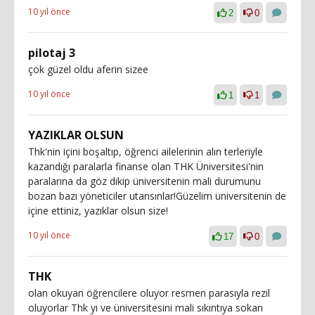
10 yıl önce
2
0
pilotaj 3
çok güzel oldu aferin sizee
10 yıl önce
1
1
YAZIKLAR OLSUN
Thk'nin içini boşaltıp, öğrenci ailelerinin alın terleriyle
kazandığı paralarla finanse olan THK Üniversitesi'nin
paralarına da göz dikip üniversitenin mali durumunu
bozan bazı yöneticiler utansınlar!Güzelim üniversitenin de
içine ettiniz, yazıklar olsun size!
10 yıl önce
17
0
THK
olan okuyan öğrencilere oluyor resmen parasıyla rezil
oluyorlar Thk yı ve üniversitesini mali sıkıntıya sokan