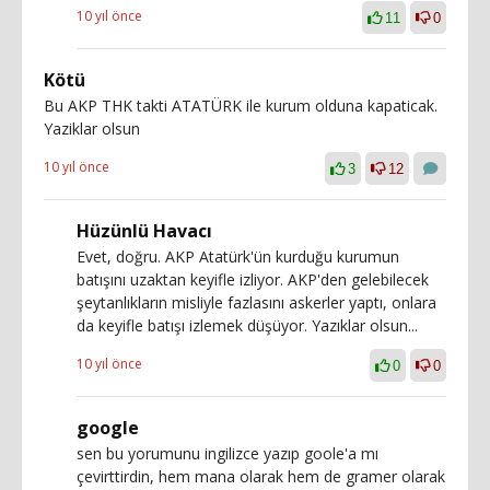
10 yıl önce
11
0
Kötü
Bu AKP THK takti ATATÜRK ile kurum olduna kapaticak.
Yaziklar olsun
10 yıl önce
3
12
Hüzünlü Havacı
Evet, doğru. AKP Atatürk'ün kurduğu kurumun
batışını uzaktan keyifle izliyor. AKP'den gelebilecek
şeytanlıkların misliyle fazlasını askerler yaptı, onlara
da keyifle batışı izlemek düşüyor. Yazıklar olsun...
10 yıl önce
0
0
google
sen bu yorumunu ingilizce yazıp goole'a mı
çevirttirdin, hem mana olarak hem de gramer olarak