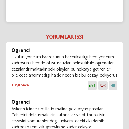
YORUMLAR (53)
Ogrenci
Okulun yonetim kadrosunun beceriksizligi hem yonetim
kadrosunu hemde olusturduklari belirsizlik ile ogrencileri
cezalandirmaktadir peki olaylari bu noktaya getirenler
bile cezalandirmadigi halde neden biz bu cezayi cekiyoruz
10 yıl önce
1
0
Ogrenci
Askerin icindeki milletin malina goz koyan pasalar
Ceblerini doldurmak icin kullandilar ve attilar bu isin
cezasini somurenler degil universitedeki akademik
kadrodan temizlik gorevlisine kadar cekiyor