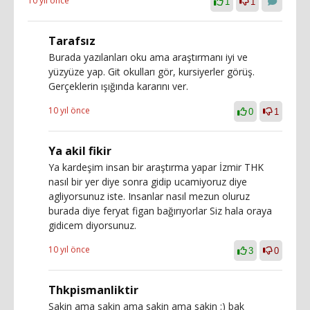
10 yıl önce
1
1
Tarafsız
Burada yazılanları oku ama araştırmanı iyi ve
yüzyüze yap. Git okulları gör, kursiyerler görüş.
Gerçeklerin ışığında kararını ver.
10 yıl önce
0
1
Ya akil fikir
Ya kardeşim insan bir araştırma yapar İzmir THK
nasıl bir yer diye sonra gidip ucamiyoruz diye
agliyorsunuz iste. Insanlar nasıl mezun oluruz
burada diye feryat figan bağırıyorlar Siz hala oraya
gidicem diyorsunuz.
10 yıl önce
3
0
Thkpismanliktir
Sakin ama sakin ama sakin ama sakin :) bak