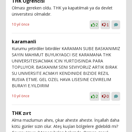
THK Öğrencisi
Olması gereken oldu. THK ya kapatılmalı ya da devlet
üniversitesi olmalıdır.
10 yıl önce
2
1
karamanli
Kurumu yetirdiler bitirdiler KARAMAN SUBE BASKANIMIZ
SAYIN MAHMUT BUYUKYAGCI ISE KARAMANA THK
UNIVERSITESIACMAK ICIN YURTDISINDA PARA
TOPLUYOR. BASKANIM SENI SEVIYORUZ ARTIK BIRAK
SU UNIVERSITE ACMAYI KENDINIDE BIZIDE REZIL
RUSVA ETME. GEL OZEL HAVA LISESINE CEVIRELIM
BURAYI E.YILDIRIM
10 yıl önce
2
0
THK zırt
Alma mazlumun ahını, çıkar aheste aheste. İnşallah daha
kötü günler sizin olur. Ateş kuşları bölgelere gidebildi mi?