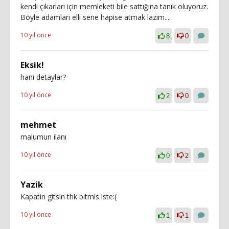
kendi çıkarları için memleketi bile sattığına tanık oluyoruz.
Böyle adamları elli sene hapise atmak lazım....
10 yıl önce
8
0
Eksik!
hani detaylar?
10 yıl önce
2
0
mehmet
malumun ilanı
10 yıl önce
0
2
Yazik
Kapatin gitsin thk bitmis iste:(
10 yıl önce
1
1