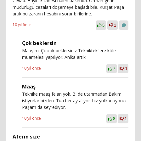
Cevap: Hayır. 3 tanesi halen bakımda. Orman genel
müdürlüğü cezaları döşemeye başladı bile. Kürşat Paşa
artık bu zararın hesabını sorar birilerine.
10 yıl önce
5
1
Çok beklersin
Maaş mı Çoook beklersiniz Tekniktekilere köle
muamelesi yapılıyor. Anlka artık
10 yıl önce
7
0
Maaş
Teknike maaş felan yok. Bi de utanmadan Bakım
istiyorlar bizden. Tua her ay alıyor. biz yutkunuyoruz.
Paşam da seyrediyor.
10 yıl önce
8
1
Aferin size