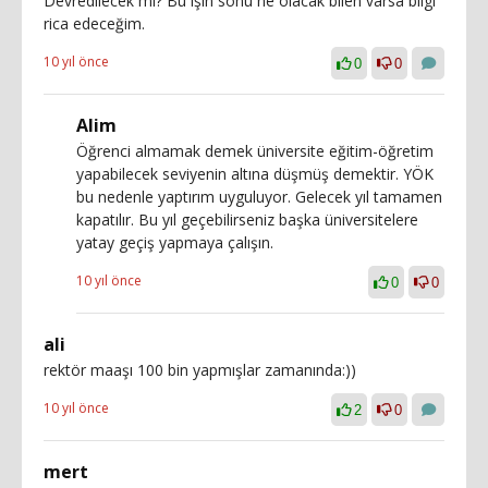
Devredilecek mi? Bu işin sonu ne olacak bilen varsa bilgi
rica edeceğim.
10 yıl önce
0
0
Alim
Öğrenci almamak demek üniversite eğitim-öğretim
yapabilecek seviyenin altına düşmüş demektir. YÖK
bu nedenle yaptırım uyguluyor. Gelecek yıl tamamen
kapatılır. Bu yıl geçebilirseniz başka üniversitelere
yatay geçiş yapmaya çalışın.
10 yıl önce
0
0
ali
rektör maaşı 100 bin yapmışlar zamanında:))
10 yıl önce
2
0
mert