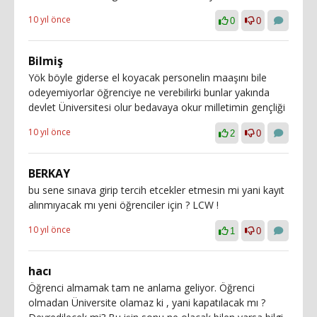
10 yıl önce
0
0
Bilmiş
Yök böyle giderse el koyacak personelin maaşını bile
odeyemiyorlar öğrenciye ne verebilirki bunlar yakında
devlet Üniversitesi olur bedavaya okur milletimin gençliği
10 yıl önce
2
0
BERKAY
bu sene sınava girip tercih etcekler etmesin mi yani kayıt
alınmıyacak mı yeni öğrenciler için ? LCW !
10 yıl önce
1
0
hacı
Öğrenci almamak tam ne anlama geliyor. Öğrenci
olmadan Üniversite olamaz ki , yani kapatılacak mı ?