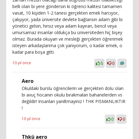
belli olan bi yere göndersin ki öğrenci kalitesi tamamen
vasat, 10 kişiden 1-2 tanesi gerçekten emek harcıyor,
çalışıyor, yada üniversite devlete bağlansın adam gibi bi
yönetici gelsin, hırsız veya adam kayıran, bencil veya
umursamaz insanlar oldukça bu üniversiteden hiç bişey
olmaz. Burada okuyan ve mesleği gerçekten öğrenmek
isteyen arkadaşlarıma çok yanıyorum, o kadar emek, o
kadar para boşa gitti.
10 yıl önce
5
0
Aero
Okuldaki burslu öğrencilerin ve gerçekten dolu olan
bi avuç hocanın okulu bırakmaları bahanelerden vs
değildir! Insanları yaniltmayiniz ! THK PISMANLIKTIR
!
10 yıl önce
0
0
Thkü aero