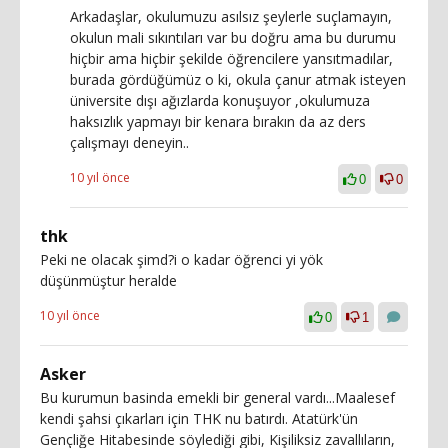
Arkadaşlar, okulumuzu asılsız şeylerle suçlamayın,
okulun mali sıkıntıları var bu doğru ama bu durumu
hiçbir ama hiçbir şekilde öğrencilere yansıtmadılar,
burada gördüğümüz o ki, okula çanur atmak isteyen
üniversite dışı ağızlarda konuşuyor ,okulumuza
haksızlık yapmayı bir kenara bırakın da az ders
çalışmayı deneyin..
10 yıl önce
0
0
thk
Peki ne olacak şimd?i o kadar öğrenci yi yök
düşünmüştur heralde
10 yıl önce
0
1
Asker
Bu kurumun basinda emekli bir general vardı...Maalesef
kendi şahsi çıkarları için THK nu batırdı. Atatürk'ün
Gençliğe Hitabesinde söylediği gibi, Kişiliksiz zavallıların,