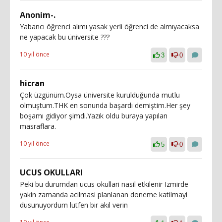
Anonim-.
Yabancı öğrenci alımı yasak yerli öğrenci de almıyacaksa
ne yapacak bu üniversite ???
10 yıl önce
3
0
hicran
Çok üzgünüm.Oysa üniversite kurulduğunda mutlu
olmuştum.THK en sonunda başardı demiştim.Her şey
boşamı gidiyor şimdi.Yazık oldu buraya yapılan
masraflara.
10 yıl önce
5
0
UCUS OKULLARI
Peki bu durumdan ucus okullari nasil etkilenir Izmirde
yakin zamanda acilmasi planlanan doneme katilmayi
dusunuyordum lutfen bir akil verin