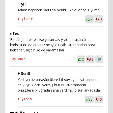
1 yıl
Adam hapisten şartlı salıverildi. Bir yıl önce. Uyuma
10 yıl önce
7
0
efes
Bir de şu efesteki işe yaramaz, yiyici paraşütçü
kadrosunu da atsanız ne iyi olucak. Utanmadan para
beklerler, hiçbir işe de yaramazlar
10 yıl önce
2
1
Hüsnü
Yerli yersiz paraşütçülere laf söyleyen zat sendede
ne kuyruk acısı varmış bi türlü çıkaramadın
onu.Efese bi uğrada sana yardımcı olsun arkadaşlar
10 yıl önce
0
0