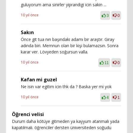
guluyorum ama sinirler yiprandigi icin sakin ...
10 yıl önce
3
0
Sakın
Önce git tua nın başındaki adamı bir araştır. Giray
adında biri. Memnun olan bir kişi bulamazsın. Sonra
karar ver. Lövyeden soğursun valla.
10 yıl önce
11
0
Kafan mi guzel
Ne isin var egitim icin thk da ? Baska yer mi yok
10 yıl önce
4
1
Öğrenci velisi
Durum daha kötüye gitmeden ya kayyum atanmalı yada
kapatılmalı. öğrenciler dersten üniversiteden soğudu