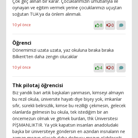
Çok geç alınan bir karar. Çocuklarımızın umutlarıyla ile
oynayan ve eğitim vermek yerine çocuklarımızı uçuştan
soğutan TUA'ya da önlem alınmalı.
10 yıl önce
8
0
Öğrenci
Dönemimizi uzata uzata, yaz okuluna bıraka bıraka
Bilkent'ten daha zengin olucaklar
10 yıl önce
4
0
Thk pilotaj öğrencisi
Biz yandık bari artık başkaları yanmasın, kimseyi almayın
bu rezil okula, üniversite hayatı diye bişey yok, imkanlar
sıfır, sürekli belirsizlik, kimse bu rezilliği çekmesin, gelecek
olanlarda gelmesin bu okula, tek istediğim bir an
öncemezun olmak ve gitmek burdan, thk Üniversitesi
PİŞMANLIKTIR. Ya yök kapatsın insanları anadoludaki
başka bir üniversiteye göndersin en azından insnaların ne
zaman mezun olacağı daha doğrusu mezun olabileceği