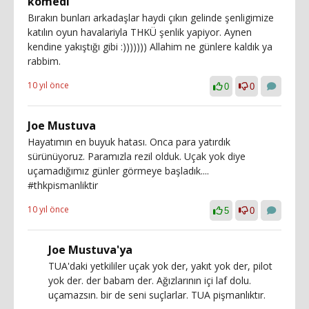
komedi
Bırakın bunları arkadaşlar haydi çıkın gelinde şenligimize
katılın oyun havalariyla THKÜ şenlik yapiyor. Aynen
kendine yakıştığı gibi :))))))) Allahim ne günlere kaldık ya
rabbim.
10 yıl önce
0
0
Joe Mustuva
Hayatımın en buyuk hatası. Onca para yatırdık
sürünüyoruz. Paramızla rezil olduk. Uçak yok diye
uçamadığımız günler görmeye başladık....
#thkpismanliktir
10 yıl önce
5
0
Joe Mustuva'ya
TUA'daki yetkililer uçak yok der, yakıt yok der, pilot
yok der. der babam der. Ağızlarının içi laf dolu.
uçamazsın. bir de seni suçlarlar. TUA pişmanlıktır.