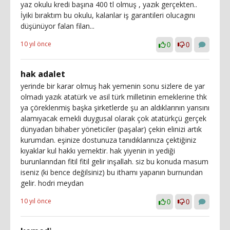
yaz okulu kredi başına 400 tl olmuş , yazık gerçekten..
İyiki bıraktım bu okulu, kalanlar iş garantileri olucagını
düşünüyor falan filan...
10 yıl önce
0
0
hak adalet
yerinde bir karar olmuş hak yemenin sonu sizlere de yar
olmadı yazık atatürk ve asil türk milletinin emeklerine thk
ya çöreklenmiş başka şirketlerde şu an aldıklarının yarısını
alamıyacak emekli duygusal olarak çok atatürkçü gerçek
dünyadan bihaber yöneticiler (paşalar) çekin elinizi artık
kurumdan. eşinize dostunuza tanıdıklarınıza çektiğiniz
kıyaklar kul hakkı yemektir. hak yiyenin in yediği
burunlarından fitil fitil gelir inşallah. siz bu konuda masum
iseniz (ki bence değilsiniz) bu ithamı yapanın burnundan
gelir. hodri meydan
10 yıl önce
0
0