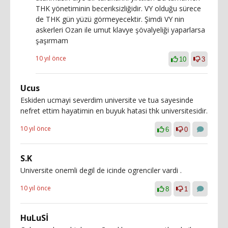
THK yönetiminin beceriksizliğidir. VY olduğu sürece
de THK gün yüzü görmeyecektir. Şimdi VY nin
askerleri Ozan ile umut klavye şövalyeliği yaparlarsa
şaşırmam
10 yıl önce
10
3
Ucus
Eskiden ucmayi severdim universite ve tua sayesinde
nefret ettim hayatimin en buyuk hatasi thk universitesidir.
10 yıl önce
6
0
S.K
Universite onemli degil de icinde ogrenciler vardi .
10 yıl önce
8
1
HuLuSİ