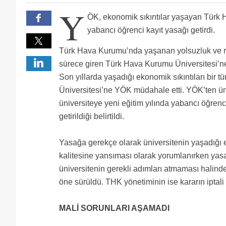
Üniversite deki hocalar kaçıyor.Vasisfsiz hocalar ka
Y
ile kim ders alır bilmiyorum
Çoktan açıklanması gereken 2016-2017 akademik tak
ÖK, ekonomik sıkıntılar yaşayan Türk 
Yaz okulu kredi başı 400 tl
Ya paşamın yanında gölge gibi dolanan Danny Devito 
yabancı öğrenci kayıt yasağı getirdi.
işini hakkıyla yapan insanlara vermezseniz para yiyi
ödeyeceksiniz o öğrencilerin durumu ne olacak bu ya
Çocuğumu binbir zahmetler çekerek okulun adına güve
Türk Hava Kurumu’nda yaşanan yolsuzluk ve rüşv
verip okuyanlar
cevap veren yok yetkililerden bir açıklama lütfenn
Bu kadar söylenti ve gerçekler varken üniversite yö
sürece giren Türk Hava Kurumu Üniversitesi’n
18 ay sürecek eğitim 2.5 seneye yayıldı.bankadan 
ve kurumdan kaynaklı gecikmelerden ötürü lisansını
Tercih yapacak arkadaslardan buralara bigun bakan 
Son yıllarda yaşadığı ekonomik sıkıntıları bir
mekteyim.basiretsiz yönetimlerin cezasını hem kurum
azindan!!!!durum o kadar vahimdir!!!!
Üniversitesi’ne YÖK müdahale etti. YÖK’ten ün
ile karşı karşıyayız.okulun başına bişi gelirse çocuk
herhalde düşünen çıkacaktır. yetkililerden Açıklama 
üniversiteye yeni eğitim yılında yabancı öğren
getirildiği belirtildi.
Yasağa gerekçe olarak üniversitenin yaşadığı e
kalitesine yansıması olarak yorumlanırken yasağ
üniversitenin gerekli adımları atmaması halind
öne sürüldü. THK yönetiminin ise kararın iptali
MALİ SORUNLARI AŞAMADI