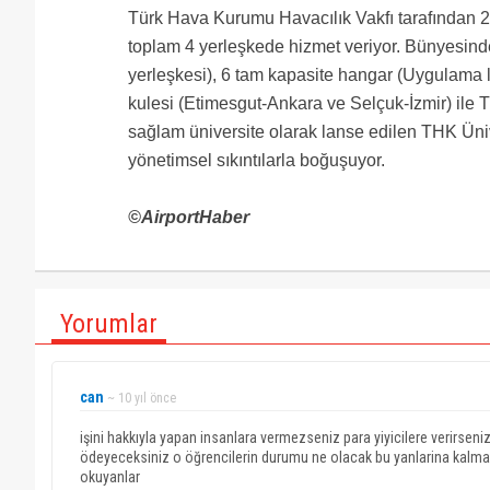
Türk Hava Kurumu Havacılık Vakfı tarafından 2
toplam 4 yerleşkede hizmet veriyor. Bünyesind
yerleşkesi), 6 tam kapasite hangar (Uygulama l
kulesi (Etimesgut-Ankara ve Selçuk-İzmir) ile T
sağlam üniversite olarak lanse edilen THK Üniv
yönetimsel sıkıntılarla boğuşuyor.
©AirportHaber
Yorumlar
can
~ 10 yıl önce
işini hakkıyla yapan insanlara vermezseniz para yiyicilere verirse
ödeyeceksiniz o öğrencilerin durumu ne olacak bu yanlarina kalmama
okuyanlar