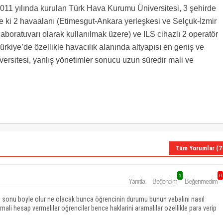
011 yılında kurulan Türk Hava Kurumu Üniversitesi, 3 şehirde
e ki 2 havaalanı (Etimesgut-Ankara yerleşkesi ve Selçuk-İzmir
aboratuvarı olarak kullanılmak üzere) ve ILS cihazlı 2 operatör
ürkiye’de özellikle havacılık alanında altyapısı en geniş ve
ersitesi, yanlış yönetimler sonucu uzun süredir mali ve
Tüm Yorumlar (7
1
0
Yanıtla
Beğendim
Beğenmedim
niz sonu boyle olur ne olacak bunca öğrencinin durumu bunun vebalini nasıl
li hesap vermeliler oğrenciler bence haklarini aramalilar ozellikle para verip