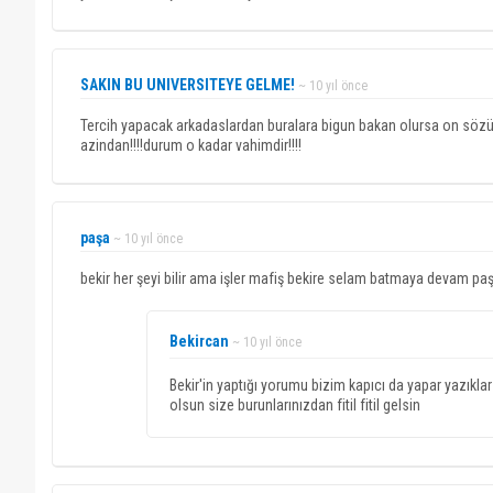
SAKIN BU UNIVERSITEYE GELME!
~ 10 yıl önce
Tercih yapacak arkadaslardan buralara bigun bakan olursa on sözüm
azindan!!!!durum o kadar vahimdir!!!!
paşa
~ 10 yıl önce
bekir her şeyi bilir ama işler mafiş bekire selam batmaya devam 
Bekircan
~ 10 yıl önce
Bekir'in yaptığı yorumu bizim kapıcı da yapar yazıkl
olsun size burunlarınızdan fitil fitil gelsin