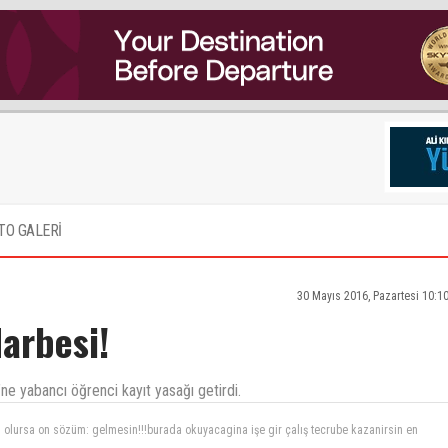
TO GALERİ
30 Mayıs 2016, Pazartesi 10:1
arbesi!
e yabancı öğrenci kayıt yasağı getirdi.
batmaya devam paşamın mükemmel 100 metreci olur yakında