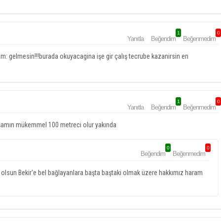
1
0
Yanıtla
Beğendim
Beğenmedim
: gelmesin!!!burada okuyacagina işe gir çalış tecrube kazanirsin en
1
0
Yanıtla
Beğendim
Beğenmedim
paşamın mükemmel 100 metreci olur yakında
0
0
Beğendim
Beğenmedim
ar olsun Bekir'e bel bağlayanlara başta baştaki olmak üzere hakkımız haram