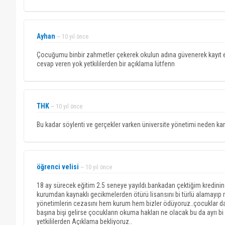
Ayhan
~ 10 yıl önce
Çocuğumu binbir zahmetler çekerek okulun adına güvenerek kayıt et
cevap veren yok yetkililerden bir açıklama lütfenn
THK
~ 10 yıl önce
Bu kadar söylenti ve gerçekler varken üniversite yönetimi neden k
öğrenci velisi
~ 10 yıl önce
18 ay sürecek eğitim 2.5 seneye yayıldı.bankadan çektiğim kredin
kurumdan kaynaklı gecikmelerden ötürü lisansını bi türlü alamayıp
yönetimlerin cezasını hem kurum hem bizler ödüyoruz..çocuklar da bi
başına bişi gelirse çocukların okuma hakları ne olacak bu da ayrı bi 
yetkililerden Açıklama bekliyoruz..