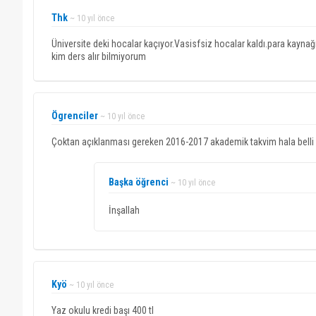
Thk
~ 10 yıl önce
Üniversite deki hocalar kaçıyor.Vasisfsiz hocalar kaldı.para kaynağı
kim ders alır bilmiyorum
Ögrenciler
~ 10 yıl önce
Çoktan açıklanması gereken 2016-2017 akademik takvim hala belli
Başka öğrenci
~ 10 yıl önce
İnşallah
Kyö
~ 10 yıl önce
Yaz okulu kredi başı 400 tl