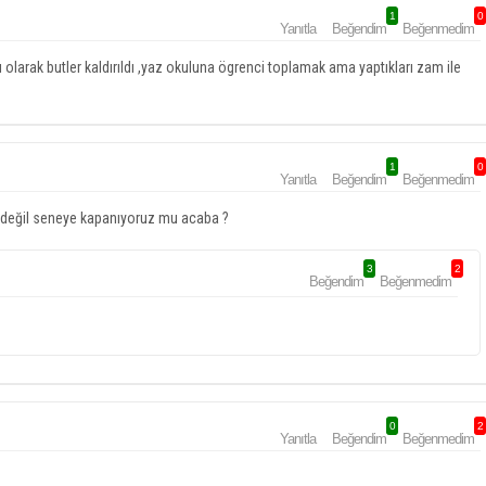
1
0
Yanıtla
Beğendim
Beğenmedim
 olarak butler kaldırıldı ,yaz okuluna ögrenci toplamak ama yaptıkları zam ile
1
0
Yanıtla
Beğendim
Beğenmedim
 değil seneye kapanıyoruz mu acaba ?
3
2
Beğendim
Beğenmedim
0
2
Yanıtla
Beğendim
Beğenmedim