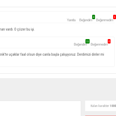
4
1
Yanıtla
Beğendim
Beğenmedim
n vardı. O çözer bu işi.
11
0
Beğendim
Beğenmedim
knik'te uçaklar faal olsun diye canla başla çalışıyoruz. Derdimizi dinler mi
Kalan karakter
1000