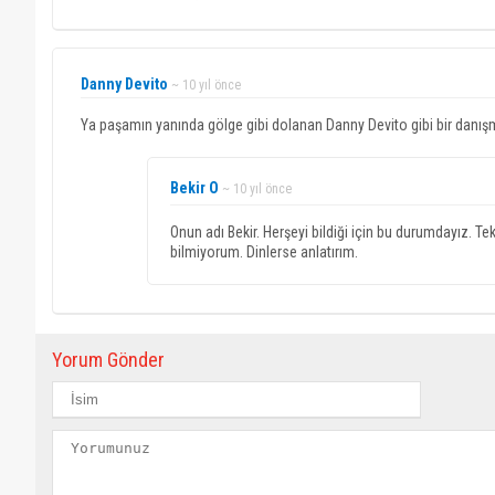
Danny Devito
~ 10 yıl önce
Ya paşamın yanında gölge gibi dolanan Danny Devito gibi bir danışma
Bekir O
~ 10 yıl önce
Onun adı Bekir. Herşeyi bildiği için bu durumdayız. Te
bilmiyorum. Dinlerse anlatırım.
Yorum Gönder