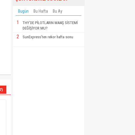
Bugün
Bu Hafta
Bu Ay
1
THY’DE PİLOTLARIN MAAŞ SİSTEMİ
DEĞİŞİYOR MU?
2
SunExpress’ten rekor hafta sonu
7)