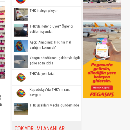
THK ihaleye çıkıyor
THK'da neler oluyor? Öğrenci
velileri isyanda!
Aşçı; 'Amacımız THK'nın mal
varlığını korumak'
Yangın söndürme uçaklarıyla ilgili
şoke eden iddia
THK'da yeni kriz!
Kapadokya'da THK'nın rant
kavgası
ği
di.
THK uçakları Meclis gündeminde
ÇOK YORUMLANANLAR