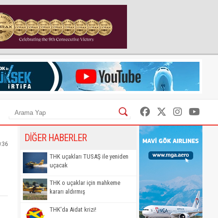
DİĞER HABERLER
0:36
THK uçakları TUSAŞ ile yeniden
uçacak
THK o uçaklar için mahkeme
kararı aldırmış
THK'da Aidat krizi!