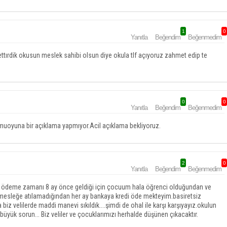
1
0
Yanıtla
Beğendim
Beğenmedim
tırdik okusun meslek sahibi olsun diye okula tlf açıyoruz zahmet edip te
0
0
Yanıtla
Beğendim
Beğenmedim
amuoyuna bir açıklama yapmıyor.Acil açıklama bekliyoruz.
2
0
Yanıtla
Beğendim
Beğenmedim
in ödeme zamanı 8 ay önce geldiği için çocuum hala öğrenci olduğundan ve
 mesleğe atılamadığından her ay bankaya kredi öde mekteyim.basiretsiz
z velilerde maddi manevi sıkıldık....şimdi de ohal ile karşı karşıyayız.okulun
büyük sorun... Biz veliler ve çocuklarımızı herhalde düşünen çıkacaktır.