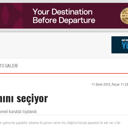
TO GALERİ
11 Ekim 2015, Pazar 11:2
ını seçiyor
nel kurulda toplandı.
lık tutturmuşlar gidiyo para kazanamazsan hangi parayla yapıcaksın sportif havacılığı