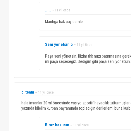
.....
~ 11 yıl önce
Mantıga bak çay demle. ..
Seni yönetsin o
~ 11 yıl önce
Paşa seni yönetsin. Bizim thk mızı batırmasına gerek
mi paşa seçeceğiz. Dediğim gibi paşa seni yönetsin. 
cl team
~ 11 yıl önce
hala insanlar 20 yıl öncesinde yaşıyo sportif havacılık tutturmuşl
yazında bilelim kurban bayramında topladığın derilerlemi buna kurba
Biraz haklısın
~ 11 yıl önce