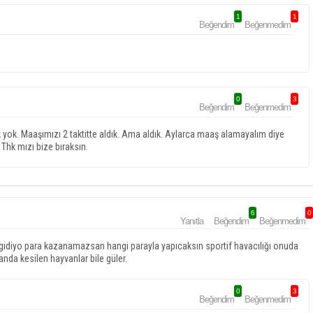
1
1
Beğendim
Beğenmedim
0
3
Beğendim
Beğenmedim
 yok. Maaşımızı 2 taktitte aldık. Ama aldık. Aylarca maaş alamayalım diye
Thk mızı bize bıraksın.
6
0
Yanıtla
Beğendim
Beğenmedim
ar gidiyo para kazanamazsan hangi parayla yapıcaksın sportif havacılığı onuda
nda kesilen hayvanlar bile güler.
0
3
Beğendim
Beğenmedim