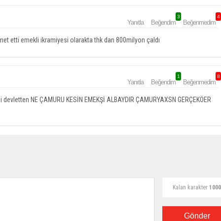
3
4
Yanıtla
Beğendim
Beğenmedim
et etti emekli ikramiyesi olarakta thk dan 800milyon çaldı
1
8
Yanıtla
Beğendim
Beğenmedim
ezlerdi devletten NE ÇAMURU KESİN EMEKŞİ ALBAYDIR ÇAMURYAXSN GERÇEKÖER
Kalan karakter
1000
Gönder