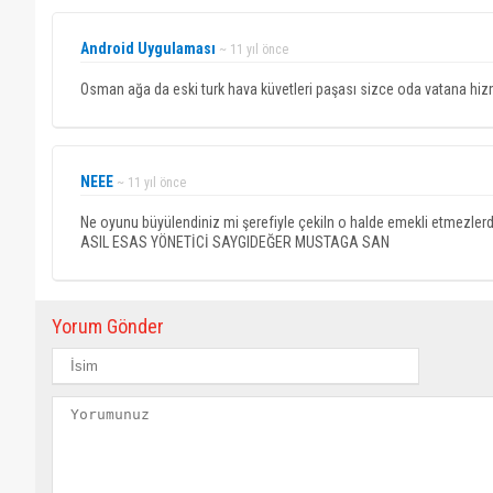
Android Uygulaması
~ 11 yıl önce
Osman ağa da eski turk hava küvetleri paşası sizce oda vatana hizm
NEEE
~ 11 yıl önce
Ne oyunu büyülendiniz mi şerefiyle çekiln o halde emekli etm
ASIL ESAS YÖNETİCİ SAYGIDEĞER MUSTAGA SAN
Yorum Gönder