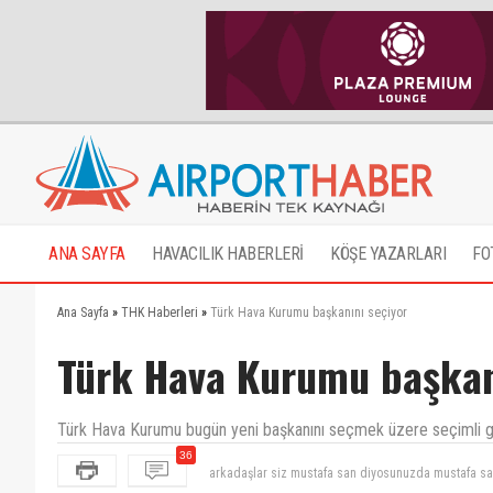
ANA SAYFA
HAVACILIK HABERLERİ
KÖŞE YAZARLARI
FO
Ana Sayfa
»
THK Haberleri
»
Türk Hava Kurumu başkanını seçiyor
Türk Hava Kurumu başkan
Türk Hava Kurumu bugün yeni başkanını seçmek üzere seçimli ge
36
hala insanlar 20 yıl öncesinde yaşıyo sportif havacı