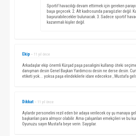
Sportif havacılığı devam ettirmek için gereken par
başa geçecek. 2. Alt kadrosunda paragözler değil. Kaf
başvurabilecekler bulunacak. 3. Sadece sportif havac
kazanmalı kişiler değil.
Ekip
~ 11 yıl önce
Arkadaşlar ekip önemli Kürşad paşa pasaligini kullanıp öteki seçime 
danışman desin Genel Başkan Yardımcısı desin ne derse desin. Cunku
etiketi yok.... yoksa paşa elindekilerle idare edecekse , Mustafa gels
Dikkat
~ 11 yıl önce
Aylardır personelini rezil eden bir adaya verilecek oy şu manaya
başkanları para almıyor olabilir. Ama çalışanları emekçileri ve bu 
Oyunuzu sayın Mustafa beye verin. Saygılar.