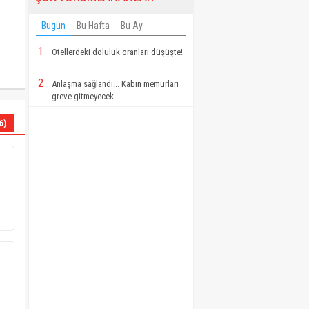
Bugün
Bu Hafta
Bu Ay
1
Otellerdeki doluluk oranları düşüşte!
2
Anlaşma sağlandı... Kabin memurları
greve gitmeyecek
6)