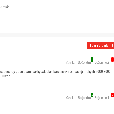
lacak...
Tüm Yorumlar (3
1
0
Yanıtla
Beğendim
Beğenmedim
adece oy pusulusanı saklıycak olan basit işlevli bir sadığı maliyeti 2000 3000
duruyor
1
0
Yanıtla
Beğendim
Beğenmedim