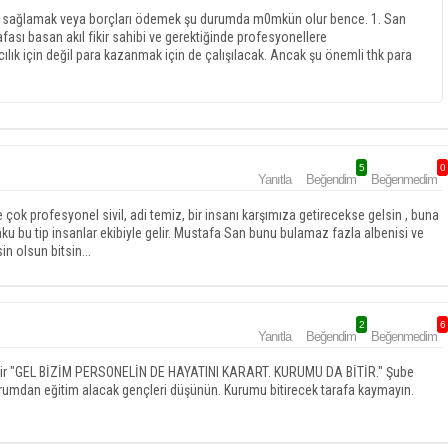
ayı sağlamak veya borçları ödemek şu durumda m0mkün olur bence. 1. San
ası basan akıl fikir sahibi ve gerektiğinde profesyonellere
ılık için değil para kazanmak için de çalışılacak. Ancak şu önemli thk para
5
0
Yanıtla
Beğendim
Beğenmedim
çok profesyonel sivil, adi temiz, bir insanı karşımıza getirecekse gelsin , buna
 bu tip insanlar ekibiyle gelir. Mustafa San bunu bulamaz fazla albenisi ve
in olsun bitsin...
2
6
Yanıtla
Beğendim
Beğenmedim
 gelir "GEL BİZİM PERSONELİN DE HAYATINI KARART. KURUMU DA BİTİR." Şube
kurumdan eğitim alacak gençleri düşünün. Kurumu bitirecek tarafa kaymayın.