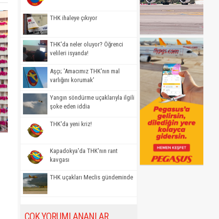
THK ihaleye çıkıyor
THK'da neler oluyor? Öğrenci
velileri isyanda!
Aşçı; 'Amacımız THK'nın mal
varlığını korumak'
Yangın söndürme uçaklarıyla ilgili
şoke eden iddia
THK'da yeni kriz!
Kapadokya'da THK'nın rant
kavgası
THK uçakları Meclis gündeminde
ÇOK YORUMLANANLAR