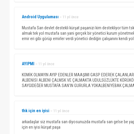
Android Uygulaması
~ 11 yıl önce
Mustafa San devlet destekli kürşat paşanizi kim destekliyor tüm ts
almak tek yol mustafa san yani gerçek bir yönetici kurum yönetm
emir eri gibi görüp emirler verdi yönetici dediğin çalışanını kendi yo
AYIPMI
~ 11 yıl önce
KOMİK OLMAYIN AYIP EDENLER MAAŞIMI GASP EDEREK ÇALANLAR
ALBENİSİ ALBENİ ÇALMSK VE ÇALMAKTA UDULSÜZLÜKTE KÖRÜKÖ
SAYGIDEĞER MUSTAFA SAN'IN GURURLA YOKALBENİYEBAK ÇALM
thk için en iyisi
~ 11 yıl önce
arkadaşlar siz mustafa san diyosunuzda mustafa san gelse be yapabi
için en iyisi kürşat paşa