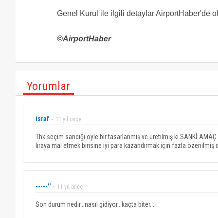
Genel Kurul ile ilgili detaylar AirportHaber'de o
©AirportHaber
Yorumlar
israf
~ 11 yıl önce
Thk seçim sandığı öyle bir tasarlanmış ve üretilmiş ki SANKİ AMAÇ s
liraya mal etmek birisine iyi para kazandırmak için fazla özenılmiş 
-----''
~ 11 yıl önce
Son durum nedir...nasıl gidiyor...kaçta biter....