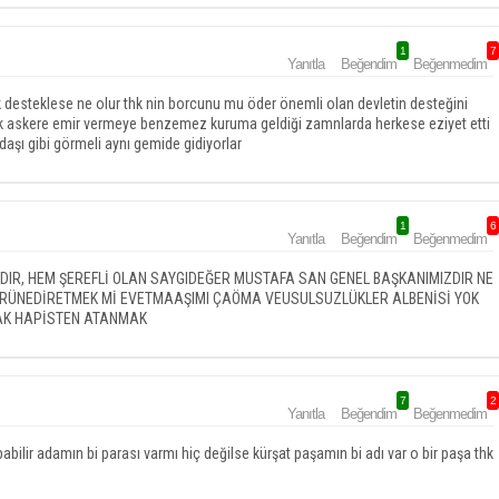
1
7
Yanıtla
Beğendim
Beğenmedim
k desteklese ne olur thk nin borcunu mu öder önemli olan devletin desteğini
ek askere emir vermeye benzemez kuruma geldiği zamnlarda herkese eziyet etti
ldaşı gibi görmeli aynı gemide gidiyorlar
1
6
Yanıtla
Beğendim
Beğenmedim
DIR, HEM ŞEREFLİ OLAN SAYGIDEĞER MUSTAFA SAN GENEL BAŞKANIMIZDIR NE
RÜNEDİRETMEK Mİ EVETMAAŞIMI ÇAÖMA VEUSULSUZLÜKLER ALBENİSİ YOK
AK HAPİSTEN ATANMAK
7
2
Yanıtla
Beğendim
Beğenmedim
lir adamın bi parası varmı hiç değilse kürşat paşamın bi adı var o bir paşa thk