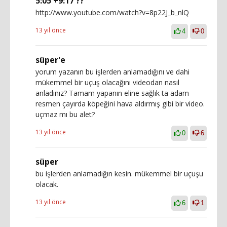
5:05 +9:17 ??
http://www.youtube.com/watch?v=8p22J_b_nlQ
13 yıl önce
4
0
süper'e
yorum yazanın bu işlerden anlamadığını ve dahi
mükemmel bir uçuş olacağını videodan nasıl
anladınız? Tamam yapanın eline sağlık ta adam
resmen çayırda köpeğini hava aldırmış gibi bir video.
uçmaz mı bu alet?
13 yıl önce
0
6
süper
bu işlerden anlamadığın kesin. mükemmel bir uçuşu
olacak.
13 yıl önce
6
1