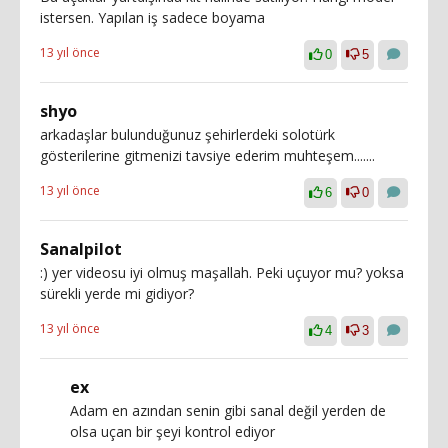
istersen. Yapılan iş sadece boyama
13 yıl önce
0
5
shyo
arkadaşlar bulunduğunuz şehirlerdeki solotürk
gösterilerine gitmenizi tavsiye ederim muhteşem.......
13 yıl önce
6
0
Sanalpilot
:) yer videosu iyi olmuş maşallah. Peki uçuyor mu? yoksa
sürekli yerde mi gidiyor?
13 yıl önce
4
3
ex
Adam en azından senin gibi sanal değil yerden de
olsa uçan bir şeyi kontrol ediyor