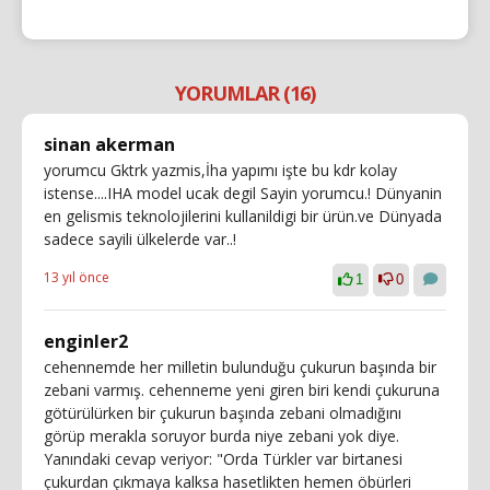
YORUMLAR (16)
sinan akerman
yorumcu Gktrk yazmis,İha yapımı işte bu kdr kolay
istense....IHA model ucak degil Sayin yorumcu.! Dünyanin
en gelismis teknolojilerini kullanildigi bir ürün.ve Dünyada
sadece sayili ülkelerde var..!
13 yıl önce
1
0
enginler2
cehennemde her milletin bulunduğu çukurun başında bir
zebani varmış. cehenneme yeni giren biri kendi çukuruna
götürülürken bir çukurun başında zebani olmadığını
görüp merakla soruyor burda niye zebani yok diye.
Yanındaki cevap veriyor: "Orda Türkler var birtanesi
çukurdan çıkmaya kalksa hasetlikten hemen öbürleri