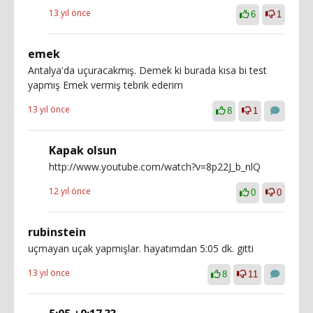
13 yıl önce
6
1
emek
Antalya'da uçuracakmış. Demek ki burada kısa bi test
yapmış Emek vermiş tebrik ederim
13 yıl önce
8
1
Kapak olsun
http://www.youtube.com/watch?v=8p22J_b_nlQ
12 yıl önce
0
0
rubinstein
uçmayan uçak yapmışlar. hayatımdan 5:05 dk. gitti
13 yıl önce
8
11