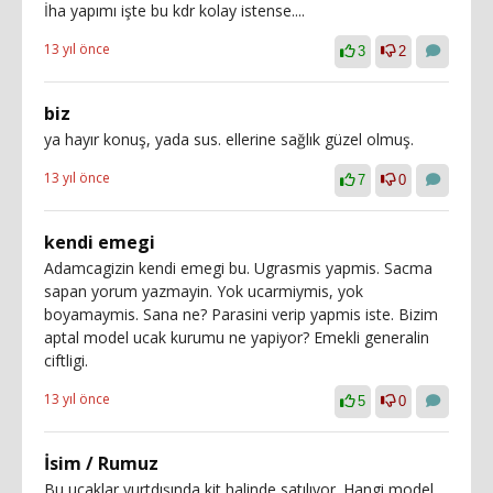
İha yapımı işte bu kdr kolay istense....
13 yıl önce
3
2
biz
ya hayır konuş, yada sus. ellerine sağlık güzel olmuş.
13 yıl önce
7
0
kendi emegi
Adamcagizin kendi emegi bu. Ugrasmis yapmis. Sacma
sapan yorum yazmayin. Yok ucarmiymis, yok
boyamaymis. Sana ne? Parasini verip yapmis iste. Bizim
aptal model ucak kurumu ne yapiyor? Emekli generalin
ciftligi.
13 yıl önce
5
0
İsim / Rumuz
Bu uçaklar yurtdışında kit halinde satılıyor. Hangi model