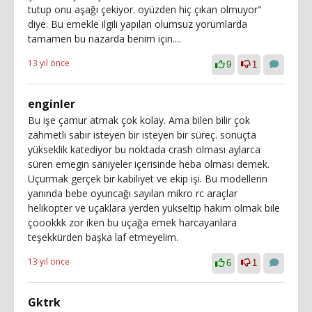
tutup onu aşağı çekiyor. oyüzden hiç çıkan olmuyor"
diye. Bu emekle ilgili yapılan olumsuz yorumlarda
tamamen bu nazarda benim için....
13 yıl önce
9
1
enginler
Bu işe çamur atmak çok kolay. Ama bilen bilir çok
zahmetli sabır isteyen bir isteyen bir süreç. sonuçta
yükseklik katediyor bu noktada crash olması aylarca
süren emegin saniyeler içerisinde heba olması demek.
Uçurmak gerçek bir kabiliyet ve ekip işi. Bu modellerin
yanında bebe oyuncağı sayılan mikro rc araçlar
helikopter ve uçaklara yerden yükseltip hakim olmak bile
çoookkk zor iken bu uçağa emek harcayanlara
teşekkürden başka laf etmeyelim.
13 yıl önce
6
1
Gktrk