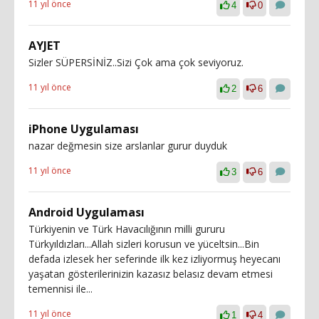
11 yıl önce
4
0
AYJET
Sizler SÜPERSİNİZ..Sizi Çok ama çok seviyoruz.
11 yıl önce
2
6
iPhone Uygulaması
nazar değmesin size arslanlar gurur duyduk
11 yıl önce
3
6
Android Uygulaması
Türkiyenin ve Türk Havacılığının milli gururu
Türkyıldızları...Allah sizleri korusun ve yüceltsin...Bin
defada izlesek her seferinde ilk kez izliyormuş heyecanı
yaşatan gösterilerinizin kazasız belasız devam etmesi
temennisi ile...
11 yıl önce
1
4