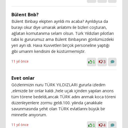
Bülent Bnb?
Bülent Binbaşı ekipten ayrıldı mı acaba? Ayrıldıysa da
burayı okur diye umarak anlatımı ile bizleri coşturan,
ağlatan komutanıma selam olsun. Türk Yıldızları pilotları
tabii ki gururumuz ama Bülent Binbaşının gönlümüzdeki
yeri ayrı idi. Hava Kuvvetleri birçok personeline yaptığı
gibi umarım kendisini de küstürmemiştir.
11 yıl önce
1
3
Evet onlar
Gözlerimizin nuru TÜRK YILDIZLARI gururla izledim
,elimizde bir onlar kaldı ,hele uçak içinden yapılan anons
tüm törene bedeldi,ancak TÜRK adını anmak koca töreni
düzenleyenlere zormu geldi.100. yılında çanakkale
savunmasında şehit olan TÜRK evlatlarını büyük bir
minnetle anıyorum.
11 yıl önce
1
4