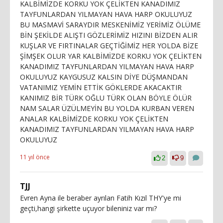
KALBİMİZDE KORKU YOK ÇELİKTEN KANADIMIZ
TAYFUNLARDAN YILMAYAN HAVA HARP OKULUYUZ
BU MASMAVİ SARAYDIR MESKENİMİZ YERİMİZ ÖLÜME
BİN ŞEKİLDE ALIŞTI GÖZLERİMİZ HIZINI BİZDEN ALIR
KUŞLAR VE FIRTINALAR GEÇTİĞİMİZ HER YOLDA BİZE
ŞİMŞEK OLUR YAR KALBİMİZDE KORKU YOK ÇELİKTEN
KANADIMIZ TAYFUNLARDAN YILMAYAN HAVA HARP
OKULUYUZ KAYGUSUZ KALSIN DİYE DÜŞMANDAN
VATANIMIZ YEMİN ETTİK GÖKLERDE AKACAKTIR
KANIMIZ BİR TÜRK OĞLU TÜRK OLAN BÖYLE ÖLÜR
NAM SALAR ÜZÜLMEYİN BU YOLDA KURBAN VEREN
ANALAR KALBİMİZDE KORKU YOK ÇELİKTEN
KANADIMIZ TAYFUNLARDAN YILMAYAN HAVA HARP
OKULUYUZ
11 yıl önce
2
9
TJJ
Evren Ayna ile beraber ayrılan Fatih Kızıl THY'ye mi
geçti,hangi şirkette uçuyor bileniniz var mı?