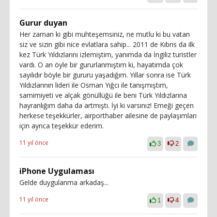
Gurur duyan
Her zaman ki gibi muhteşemsiniz, ne mutlu ki bu vatan
siz ve sizin gibi nice evlatlara sahip... 2011 de Kıbrıs da ilk
kez Türk Yıldızlarını izlemiştim, yanımda da İngiliz turistler
vardı. O an öyle bir gururlanmıştım ki, hayatımda çok
sayılıdır böyle bir gururu yaşadığım. Yıllar sonra ise Türk
Yıldızlarının lideri ile Osman Yığcı ile tanışmıştım,
samimiyeti ve alçak gönüllüğü ile beni Türk Yıldızlarına
hayranlığım daha da artmıştı. İyi ki varsınız! Emeği geçen
herkese teşekkürler, airporthaber ailesine de paylaşımları
için ayrıca teşekkür ederim.
11 yıl önce
3
2
iPhone Uygulaması
Gelde duygulanma arkadaş...
11 yıl önce
1
4