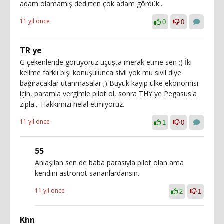
adam olamamış dedirten çok adam gördük...
11 yıl önce
0
0
TR ye
G çekenleride görüyoruz uçuşta merak etme sen ;) İki
kelime farklı bişi konuşulunca sivil yok mu sivil diye
bağıracaklar utanmasalar ;) Büyük kayıp ülke ekonomisi
için, paramla vergimle pilot ol, sonra THY ye Pegasus'a
zıpla... Hakkımızı helal etmiyoruz.
11 yıl önce
1
0
55
Anlaşılan sen de baba parasıyla pilot olan ama
kendini astronot sananlardansın.
11 yıl önce
2
1
Khn