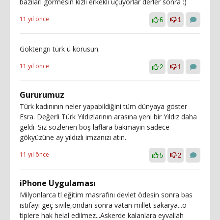
bazıları görmesin kızlı erkekli uçuyorlar derler sonra :)
11 yıl önce
6
1
Göktengri türk ü korusun.
11 yıl önce
2
1
Gururumuz
Türk kadınının neler yapabildiğini tüm dünyaya göster
Esra. Değerli Türk Yıldızlarının arasına yeni bir Yıldız daha
geldi. Siz sözlenen boş laflara bakmayın sadece
gökyüzüne ay yıldızlı imzanızı atın.
11 yıl önce
5
2
iPhone Uygulaması
Milyonlarca tl eğitim masrafını devlet ödesin sonra bas
istifayı geç sivile,ondan sonra vatan millet sakarya...o
tiplere hak helal edilmez...Askerde kalanlara eyvallah