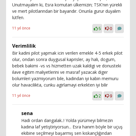
Unutmayalım ki, Esra komutan ülkemizin; TSK'nın yürekli
ve mert pilotlarından bir bayandır. Onunla gurur duyalım
lütfen.
11 yıl önce
5
0
Verimlilik
Bir kadini pilot yapmak icin verilen emekle 4-5 erkek pilot
olur, ondan sonra duygusal kaprisler, ay hali, dogum,
bebek bakimi -vs vs hizmetten uzak kaldigi ve donusteki
ilave egitim maliyetlerini ve masraf yazacak diger
bolumleri yazmiyorum bile, kadindan iyi kabin memuru
olur havacilikta, cunku agirlamayi erkekten iyi bilir
11 yıl önce
2
9
sena
Hadi ordan dangalak..! Yolda yürümeyi bilmezin
kadına laf yetiştiriyorsun... Esra hanım böyle bir uçuş
ekibine seçilmeyi başarmış sen kıskançlığından