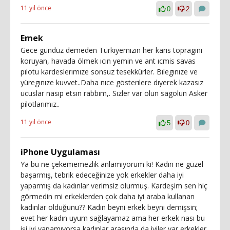
11 yıl önce
0
2
Emek
Gece gündüz demeden Türkıyemızın her karıs topragını
koruyan, havada ölmek ıcın yemin ve ant ıcmis savas
pılotu kardeslerımıze sonsuz tesekkürler. Bılegınıze ve
yüregınıze kuvvet..Daha nıce gösterılere dıyerek kazasız
ucuslar nasıp etsın rabbım,. Sızler var olun sagolun Asker
pilotlarımız..
11 yıl önce
5
0
iPhone Uygulaması
Ya bu ne çekememezlik anlamıyorum ki! Kadın ne güzel
başarmış, tebrik edeceğinize yok erkekler daha iyi
yaparmış da kadınlar verimsiz olurmuş. Kardeşim sen hiç
görmedin mi erkeklerden çok daha iyi araba kullanan
kadınlar olduğunu?? Kadın beyni erkek beyni demişsin;
evet her kadın uyum sağlayamaz ama her erkek nası bu
işi iyi yapamıyorsa kadınlar arasında da iyiler var erkekler