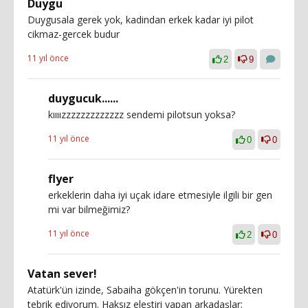
Duygu
Duygusala gerek yok, kadindan erkek kadar iyi pilot
cikmaz-gercek budur
11 yıl önce
2
9
duygucuk......
kıııızzzzzzzzzzzzz sendemi pilotsun yoksa?
11 yıl önce
0
0
flyer
erkeklerin daha iyi uçak idare etmesiyle ilgili bir gen
mi var bilmeğimiz?
11 yıl önce
2
0
Vatan sever!
Atatürk'ün izinde, Sabaiha gökçen'in torunu. Yürekten
tebrik ediyorum. Haksız eleştiri yapan arkadaşlar;