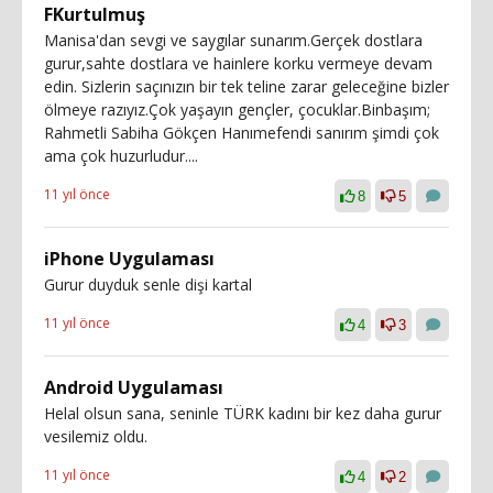
FKurtulmuş
Manisa'dan sevgi ve saygılar sunarım.Gerçek dostlara
gurur,sahte dostlara ve hainlere korku vermeye devam
edin. Sizlerin saçınızın bir tek teline zarar geleceğine bizler
ölmeye razıyız.Çok yaşayın gençler, çocuklar.Binbaşım;
Rahmetli Sabiha Gökçen Hanımefendi sanırım şimdi çok
ama çok huzurludur....
11 yıl önce
8
5
iPhone Uygulaması
Gurur duyduk senle dişi kartal
11 yıl önce
4
3
Android Uygulaması
Helal olsun sana, seninle TÜRK kadını bir kez daha gurur
vesilemiz oldu.
11 yıl önce
4
2