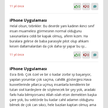
11 yıl önce
0
0
iPhone Uygulaması
Helal olsun, tebrikler. Bu devirde yani kadının ikinci sınıf
insan muamelesi görmesinin normal olduğunu
savunanlara ciddi bir kapak olmuş, aferin kızım. Ha
buralara gelirse de baba parasıyle pilot olup ahkam
kesen dallamalardan da çok daha iyi yapar bu işi...
11 yıl önce
0
0
iPhone Uygulaması
Esra Bnb. Çok özel ve bir o kadar zorbir işi başarıyor,
yapılan yorumlar çok saçma, cahillik göstergesi.Hava
kuvvetlerinde yıllarca uçmuş insanlarla kendilerini bir
tutan sivil kardeşlere de söylenecek bir şey yok, aradaki
farkı hala bilmiyorsanız Allah ıslah etsin demekten başka
çare yok, bu sektörde bu kadar cahil adamın olduğunu
bilmek de çok can sıkıcı, hele bazıları kaptan olmuş ama