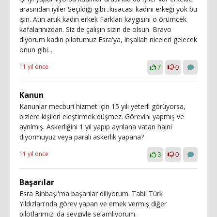
arasından iyiler Seçildiği gibi...kısacası kadını erkeği yok bu
işin. Atın artık kadın erkek Farkları kaygısını o örümcek
kafalarınızdan. Siz de çalışın sizin de olsun. Bravo
diyorum kadın pilotumuz Esra'ya, inşallah niceleri gelecek
onun gibi...
11 yıl önce
7
0
Kanun
Kanunlar mecburi hizmet için 15 yılı yeterli görüyorsa,
bizlere kişileri eleştirmek düşmez. Görevini yapmış ve
ayrılmış. Askerliğini 1 yıl yapıp ayrılana vatan haini
diyormuyuz veya paralı askerlik yapana?
11 yıl önce
3
0
Başarılar
Esra Binbaşı'ma başarılar diliyorum. Tabii Türk
Yıldızları'nda görev yapan ve emek vermiş diğer
pilotlarımızı da sevgiyle selamlıyorum.