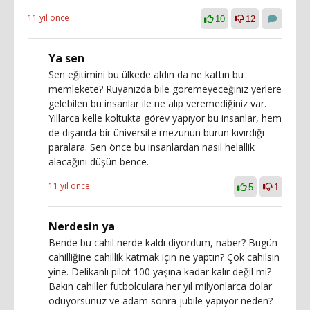
11 yıl önce
10
12
Ya sen
Sen eğitimini bu ülkede aldın da ne kattın bu
memlekete? Rüyanızda bile göremeyeceğiniz yerlere
gelebilen bu insanlar ile ne alıp veremediğiniz var.
Yıllarca kelle koltukta görev yapıyor bu insanlar, hem
de dışarıda bir üniversite mezunun burun kıvırdığı
paralara. Sen önce bu insanlardan nasıl helallik
alacağını düşün bence.
11 yıl önce
5
1
Nerdesin ya
Bende bu cahil nerde kaldı diyordum, naber? Bugün
cahilliğine cahillik katmak için ne yaptın? Çok cahilsin
yine. Delikanlı pilot 100 yaşına kadar kalır değil mi?
Bakın cahiller futbolculara her yıl milyonlarca dolar
ödüyorsunuz ve adam sonra jübile yapıyor neden?