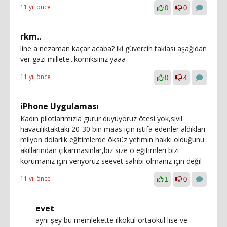
11 yıl önce
0
0
rkm..
line a nezaman kaçar acaba? iki güvercin taklası aşağıdan
ver gazı millete...komiksiniz yaaa
11 yıl önce
0
4
iPhone Uygulaması
Kadın pilotlarımızla gurur duyuyoruz ötesi yok,sivil
havacılıktaktaki 20-30 bin maas için istifa edenler aldıkları
milyon dolarlık eğitimlerde öksüz yetimin hakkı olduğunu
akıllarından çıkarmasınlar,biz size o eğitimleri bizi
korumanız için veriyoruz seevet sahibi olmanız için değil
11 yıl önce
1
0
evet
aynı şey bu memlekette ilkokul ortaokul lise ve