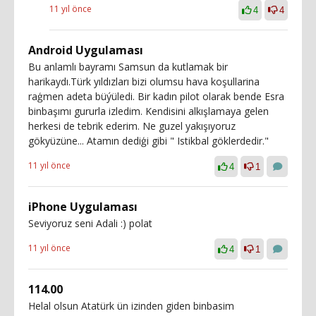
11 yıl önce
4
4
Android Uygulaması
Bu anlamlı bayramı Samsun da kutlamak bir
harikaydı.Türk yıldızları bizi olumsu hava koşullarina
raģmen adeta büýüledi. Bir kadın pilot olarak bende Esra
binbaşımı gururla izledim. Kendisini alkışlamaya gelen
herkesi de tebrik ederim. Ne guzel yakışıyoruz
gökyüzüne... Atamın dediģi gibi " Istikbal göklerdedir."
11 yıl önce
4
1
iPhone Uygulaması
Seviyoruz seni Adali :) polat
11 yıl önce
4
1
114.00
Helal olsun Atatürk ün izinden giden binbasim