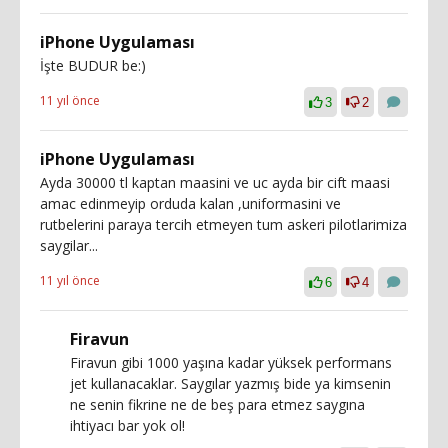
iPhone Uygulaması
İşte BUDUR be:)
11 yıl önce
3
2
iPhone Uygulaması
Ayda 30000 tl kaptan maasini ve uc ayda bir cift maasi
amac edinmeyip orduda kalan ,uniformasini ve
rutbelerini paraya tercih etmeyen tum askeri pilotlarimiza
saygilar...
11 yıl önce
6
4
Firavun
Firavun gibi 1000 yaşına kadar yüksek performans
jet kullanacaklar. Saygılar yazmış bide ya kimsenin
ne senin fikrine ne de beş para etmez saygına
ihtiyacı bar yok ol!