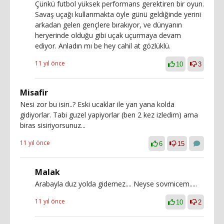
Çünkü futbol yüksek performans gerektiren bir oyun.
Savaş uçağı kullanmakta öyle günü geldiğinde yerini
arkadan gelen gençlere bırakıyor, ve dünyanın
heryerinde olduğu gibi uçak uçurmaya devam
ediyor. Anladın mı be hey cahil at gözlüklü.
11 yıl önce
10
3
Misafir
Nesi zor bu isin..? Eski ucaklar ile yan yana kolda
gidiyorlar. Tabi guzel yapiyorlar (ben 2 kez izledim) ama
biras sisiriyorsunuz...
11 yıl önce
6
15
Malak
Arabayla duz yolda gidemez.... Neyse sovmicem.....
11 yıl önce
10
2