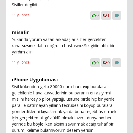
Siviller degildi...
11 yıl önce
0
1
misafir
Yukarıda yorum yazan arkadaşlar sizler gerçekten
rahatsızsınız daha doğrusu hastasınız.Siz gidin tıbbi bir
yardım alın.
11 yıl önce
0
0
iPhone Uygulaması
Sivil kökenden gelip 80000 euro harcayıp buralara
gelebilenle hava kuvvetlerinin bu paranın en az yirmi
mislini harcayıp pilot yaptığı, üstüne birde hiç bir yerde
para ile satılmayan yılların tecrübesini koyup buralara
gönderdiklerini kıyaslamak ya da buna teşebbüs etmek
için gerçekten at gözlüklü olmak lazım, dünyanın her
yerinde bu böyle iken aksini savunmak acaip tuhaf bir
durum, kelime bulamıyorum desem yeridir...