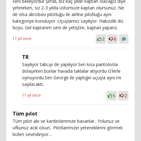
seni bekliyordur şimdi, biz kaç yıldır kaptan olacağız diye
yırtınırken, siz 2-3 yılda üstümüze kaptan olursunuz. Ne
de olsa akrobasi pilotluğu ile airline pilotluğu aynı
kategoriye konuluyor. Uçuşlarınız sayılıyor. Haksızlık diz
boyu. Gel kaptanım seni de yetiştirir, kaptan yaparız.
11 yıl önce
2
6
TR
Sayılıyor tabi,iyi de yapılıyor.Sen kısa pantolonla
dolaşırken bunlar havada taklalar atıyordu G'lerle
oynuyordu.Sen George ile yaptıgın uçuşla aynı mı
sayılacaktı.
11 yıl önce
5
2
Tüm pılot
Tüm pılot abı ve kardeslerımıze basarılar.. Yolunuz ve
ufkunuz acık olsun.. Pılotlarımızın yeteneklerını görmek
bızlerı sevındırıyor....