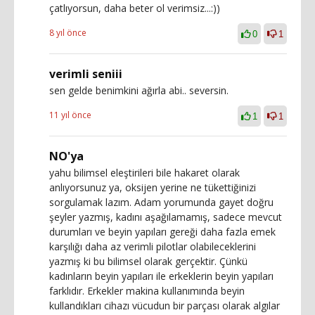
çatlıyorsun, daha beter ol verimsiz...:))
8 yıl önce
0
1
verimli seniii
sen gelde benimkini ağırla abi.. seversin.
11 yıl önce
1
1
NO'ya
yahu bilimsel eleştirileri bile hakaret olarak
anlıyorsunuz ya, oksijen yerine ne tükettiğinizi
sorgulamak lazım. Adam yorumunda gayet doğru
şeyler yazmış, kadını aşağılamamış, sadece mevcut
durumları ve beyin yapıları gereği daha fazla emek
karşılığı daha az verimli pilotlar olabileceklerini
yazmış ki bu bilimsel olarak gerçektir. Çünkü
kadınların beyin yapıları ile erkeklerin beyin yapıları
farklıdır. Erkekler makina kullanımında beyin
kullandıkları cihazı vücudun bir parçası olarak algılar