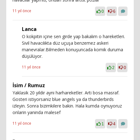
11 yıl önce
0
6
Lanca
O kokpitin içine sen girde yap bakalım o hareketleri.
Sivil havacılıkta düz uçuşa benzemez askeri
manevralar.Bilmeden konuşuncada komik duruma
düşülüyor.
11 yıl önce
2
0
İsim / Rumuz
Yaklasik 20 yildir ayni harhareketler. Arti bosa masraf.
Gosteri istiyorsaniz blue angels ya da thunderbirds
izleyin. Sonra bizimkilere bakin. Hala kumda oynuyoruz
onlarin yaninda malesef
11 yıl önce
1
4