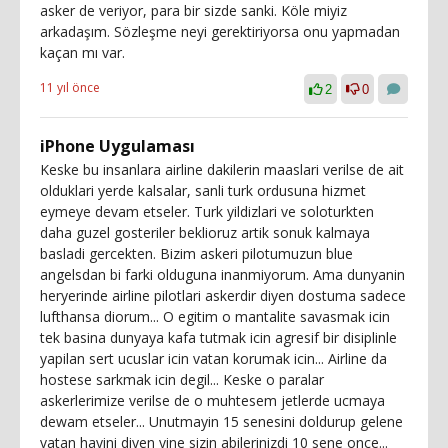
asker de veriyor, para bir sizde sanki. Köle miyiz
arkadaşım. Sözleşme neyi gerektiriyorsa onu yapmadan
kaçan mı var.
11 yıl önce
2
0
iPhone Uygulaması
Keske bu insanlara airline dakilerin maaslari verilse de ait
olduklari yerde kalsalar, sanli turk ordusuna hizmet
eymeye devam etseler. Turk yildizlari ve soloturkten
daha guzel gosteriler beklioruz artik sonuk kalmaya
basladi gercekten. Bizim askeri pilotumuzun blue
angelsdan bi farki olduguna inanmiyorum. Ama dunyanin
heryerinde airline pilotlari askerdir diyen dostuma sadece
lufthansa diorum... O egitim o mantalite savasmak icin
tek basina dunyaya kafa tutmak icin agresif bir disiplinle
yapilan sert ucuslar icin vatan korumak icin... Airline da
hostese sarkmak icin degil... Keske o paralar
askerlerimize verilse de o muhtesem jetlerde ucmaya
dewam etseler... Unutmayin 15 senesini doldurup gelene
vatan hayini diyen yine sizin abilerinizdi 10 sene once...