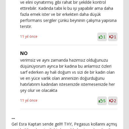
ve elini oynatırmış gibi rahat bir şekilde kontrol
ettirebilir. Kadında tabii ki bu işi yapabilir ama daha
fazla emek ister ve bir erkekten daha düşük
performans sergiler çünkü beyninin çalışma yapısına
terstir.
11 yıl önce
1
1
NO
verimsiz ve aynı zamanda hazımsız olduğunuzu
düşünüyorum ayrıca bir kadına bu anlamsız özleri
sarf ederken ay hali doğum vs sizi de bir kadın olan
ve en yüce varlık olan annenizin doğurduğunu
hatırlatırım kadından istesenizde istemesenizde her
şey olur ve olacakta
11 yıl önce
5
2
...
Gel Esra Kaptan sende gel!!! THY, Pegasus kollarını açmış