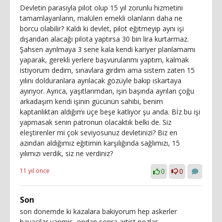
Devletin parasıyla pilot olup 15 yıl zorunlu hizmetini
tamamlayanların, malülen emekli olanların daha ne
borcu olabilir? Kaldı ki devlet, pilot eğitmeyip aynı işi
dışarıdan alacağı pilota yaptırsa 30 bin lira kurtarmaz.
Şahsen ayrılmaya 3 sene kala kendi kariyer planlamamı
yaparak, gerekli yerlere başvurularımı yaptım, kalmak
istiyorum dedim, sınavlara girdim ama sistem zaten 15
yılını dolduranlara ayrılacak gözüyle bakıp ıskartaya
ayırıyor. Ayrıca, yaşıtlarımdan, işin başında ayrılan çoğu
arkadaşım kendi işinin gücünün sahibi, benim
kaptanlıktan aldığımı üçe beşe katlıyor şu anda. Bİz bu işi
yapmasak senin patronun olacaktık belki de. Siz
eleştirenler mi çok seviyosunuz devletinizi? Biz en
azından aldığımız eğitimin karşılığında sağlımızı, 15
yılımızı verdik, siz ne verdiniz?
11 yıl önce
0
0
Son
son donemde ki kazalara bakiyorum hep askerler
havacilar yapmis, ondan sonra artist pozlar