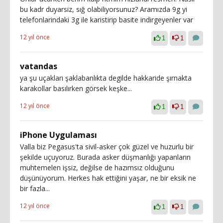
bu kadr duyarsiz, sığ olabiliyorsunuz? Aramızda 9g yi
telefonlarindaki 3g ile karistirip basite indirgeyenler var
12 yıl önce
1
1
vatandas
ya şu uçakları şaklabanlıkta degilde hakkaride şırnakta
karakollar basılırken görsek keşke...
12 yıl önce
1
1
iPhone Uygulaması
Valla biz Pegasus'ta sivil-asker çok güzel ve huzurlu bir
şekilde uçuyoruz. Burada asker düşmanlığı yapanların
muhtemelen işsiz, değilse de hazımsız olduğunu
düşünüyorum. Herkes hak ettiğini yaşar, ne bir eksik ne
bir fazla...
12 yıl önce
1
1