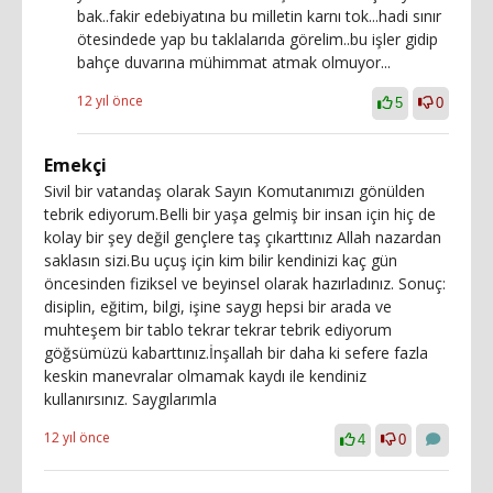
bak..fakir edebiyatına bu milletin karnı tok...hadi sınır
ötesindede yap bu taklalarıda görelim..bu işler gidip
bahçe duvarına mühimmat atmak olmuyor...
12 yıl önce
5
0
Emekçi
Sivil bir vatandaş olarak Sayın Komutanımızı gönülden
tebrik ediyorum.Belli bir yaşa gelmiş bir insan için hiç de
kolay bir şey değil gençlere taş çıkarttınız Allah nazardan
saklasın sizi.Bu uçuş için kim bilir kendinizi kaç gün
öncesinden fiziksel ve beyinsel olarak hazırladınız. Sonuç:
disiplin, eğitim, bilgi, işine saygı hepsi bir arada ve
muhteşem bir tablo tekrar tekrar tebrik ediyorum
göğsümüzü kabarttınız.İnşallah bir daha ki sefere fazla
keskin manevralar olmamak kaydı ile kendiniz
kullanırsınız. Saygılarımla
12 yıl önce
4
0