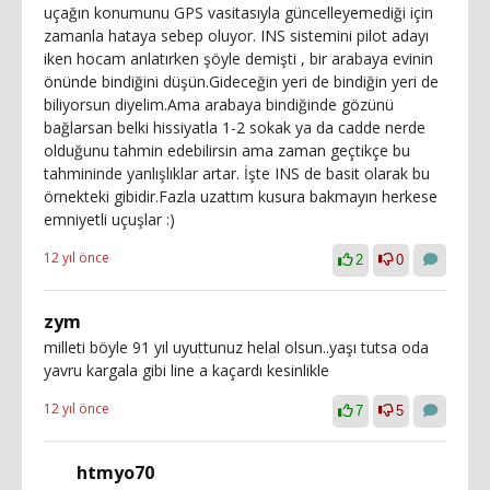
uçağın konumunu GPS vasitasıyla güncelleyemediği için
zamanla hataya sebep oluyor. INS sistemini pilot adayı
iken hocam anlatırken şöyle demişti , bir arabaya evinin
önünde bindiğini düşün.Gideceğin yeri de bindiğin yeri de
biliyorsun diyelim.Ama arabaya bindiğinde gözünü
bağlarsan belki hissiyatla 1-2 sokak ya da cadde nerde
olduğunu tahmin edebilirsin ama zaman geçtikçe bu
tahmininde yanlışlıklar artar. İşte INS de basit olarak bu
örnekteki gibidir.Fazla uzattım kusura bakmayın herkese
emniyetli uçuşlar :)
12 yıl önce
2
0
zym
milleti böyle 91 yıl uyuttunuz helal olsun..yaşı tutsa oda
yavru kargala gibi line a kaçardı kesinlikle
12 yıl önce
7
5
htmyo70