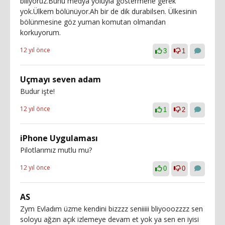
biliyoruz.Bunu medya yoluyla göstermene gerek
yok.Ülkem bölünüyor.Ah bir de dik durabilsen. Ülkesinin
bölünmesine göz yuman komutan olmandan
korkuyorum.
12 yıl önce
3
1
Uçmayı seven adam
Budur işte!
12 yıl önce
1
2
iPhone Uygulaması
Pilotlarımız mutlu mu?
12 yıl önce
0
0
AS
Zym Evladım üzme kendini bizzzz seniiiii bliyooozzzz sen
soloyu ağzın açık izlemeye devam et yok ya sen en iyisi