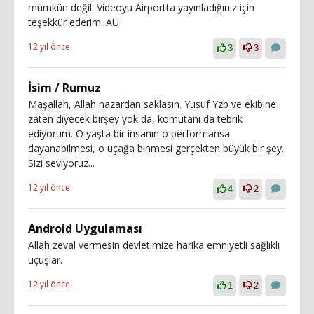
mümkün değil. Videoyu Airportta yayınladığınız için
teşekkür ederim. AU
12 yıl önce
3
3
İsim / Rumuz
Maşallah, Allah nazardan saklasın. Yusuf Yzb ve ekibine
zaten diyecek birşey yok da, komutanı da tebrik
ediyorum. O yaşta bir insanın o performansa
dayanabilmesi, o uçağa binmesi gerçekten büyük bir şey.
Sizi seviyoruz...
12 yıl önce
4
2
Android Uygulaması
Allah zeval vermesin devletimize harika emniyetli sağlıklı
uçuşlar.
12 yıl önce
1
2