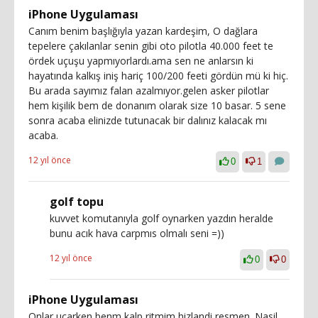
iPhone Uygulaması
Canım benim başlığıyla yazan kardeşim, O dağlara
tepelere çakılanlar senin gibi oto pilotla 40.000 feet te
ördek uçuşu yapmıyorlardı.ama sen ne anlarsın ki
hayatında kalkış iniş hariç 100/200 feeti gördün mü ki hiç.
Bu arada sayımız falan azalmıyor.gelen asker pilotlar
hem kişilik bem de donanım olarak size 10 basar. 5 sene
sonra acaba elinizde tutunacak bir dalınız kalacak mı
acaba.
12 yıl önce
0
1
golf topu
kuvvet komutanıyla golf oynarken yazdın heralde
bunu acık hava carpmıs olmalı seni =))
12 yıl önce
0
0
iPhone Uygulaması
Onlar ucarken benm kalp ritmim hizlandi resmen. Nasil