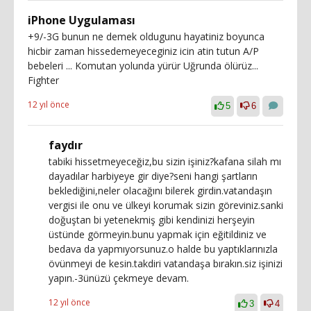
iPhone Uygulaması
+9/-3G bunun ne demek oldugunu hayatiniz boyunca
hicbir zaman hissedemeyeceginiz icin atin tutun A/P
bebeleri ... Komutan yolunda yürür Uğrunda ölürüz...
Fighter
12 yıl önce
5
6
faydır
tabiki hissetmeyeceğiz,bu sizin işiniz?kafana silah mı
dayadılar harbiyeye gir diye?seni hangi şartların
beklediğini,neler olacağını bilerek girdin.vatandaşın
vergisi ile onu ve ülkeyi korumak sizin göreviniz.sanki
doğuştan bi yetenekmiş gibi kendinizi herşeyin
üstünde görmeyin.bunu yapmak için eğitildiniz ve
bedava da yapmıyorsunuz.o halde bu yaptıklarınızla
övünmeyi de kesin.takdiri vatandaşa bırakın.siz işinizi
yapın.-3ünüzü çekmeye devam.
12 yıl önce
3
4