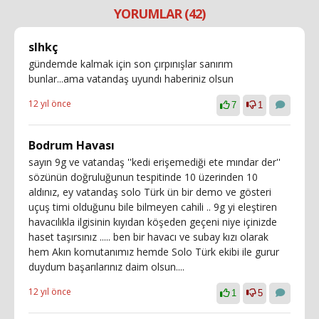
YORUMLAR (42)
slhkç
gündemde kalmak için son çırpınışlar sanırım
bunlar...ama vatandaş uyundı haberiniz olsun
12 yıl önce
7
1
Bodrum Havası
sayın 9g ve vatandaş ''kedi erişemediği ete mındar der''
sözünün doğruluğunun tespitinde 10 üzerinden 10
aldınız, ey vatandaş solo Türk ün bir demo ve gösteri
uçuş timi olduğunu bile bilmeyen cahili .. 9g yi eleştiren
havacılıkla ilgisinin kıyıdan köşeden geçeni niye içinizde
haset taşırsınız ..... ben bir havacı ve subay kızı olarak
hem Akın komutanımız hemde Solo Türk ekibi ile gurur
duydum başarılarınız daim olsun....
12 yıl önce
1
5