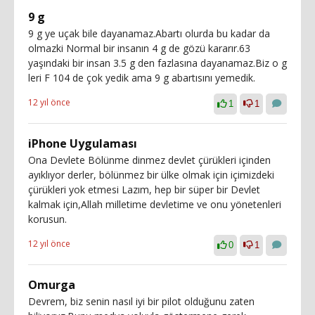
9 g
9 g ye uçak bile dayanamaz.Abartı olurda bu kadar da
olmazki Normal bir insanın 4 g de gözü kararır.63
yaşındaki bir insan 3.5 g den fazlasına dayanamaz.Biz o g
leri F 104 de çok yedik ama 9 g abartısını yemedik.
12 yıl önce
1
1
iPhone Uygulaması
Ona Devlete Bölünme dinmez devlet çürükleri içinden
ayıklıyor derler, bölünmez bir ülke olmak için içimizdeki
çürükleri yok etmesi Lazım, hep bir süper bir Devlet
kalmak için,Allah milletime devletime ve onu yönetenleri
korusun.
12 yıl önce
0
1
Omurga
Devrem, biz senin nasıl iyi bir pilot olduğunu zaten