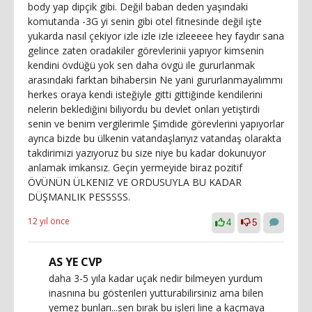
body yap dipçik gibi. Değil baban deden yaşındaki
komutanda -3G yi senin gibi otel fitnesinde değil işte
yukarda nasıl çekiyor izle izle izle izleeeee hey faydır sana
gelince zaten oradakiler görevlerinii yapıyor kimsenin
kendini övdüğü yok sen daha övgü ile gururlanmak
arasındaki farktan bihabersin Ne yani gururlanmayalımmı
herkes oraya kendi isteğiyle gitti gittiğinde kendilerini
nelerin beklediğini biliyordu bu devlet onları yetiştirdi
senin ve benim vergilerimle Şimdide görevlerini yapıyorlar
ayrıca bizde bu ülkenin vatandaşlarıyız vatandaş olarakta
takdirimizi yazıyoruz bu size niye bu kadar dokunuyor
anlamak imkansız. Geçin yermeyide biraz pozitif
ÖVÜNÜN ÜLKENIZ VE ORDUSUYLA BU KADAR
DÜŞMANLIK PESSSSS.
12 yıl önce
4
5
AS YE CVP
daha 3-5 yıla kadar uçak nedir bilmeyen yurdum
inasnına bu gösterileri yutturabilirsiniz ama bilen
yemez bunları...sen bırak bu işleri line a kaçmaya