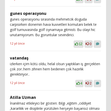
gunes operasyonu
gunes operasyonu sirasinda mehmetcik doguda
carpisirken donemin hava kuvvetleri komutani belek te
golf turnuvasinda golf oynamaya gitmisti. Bu olayi hic
unutamiyorum. Bu goruntular sevindirici.
12 yıl önce
12
0
vatandaş
izlerken içim kötü oldu, helal olsun yaptıkları iş gerçekten
çok zor..hem zihnen hem bedenen çok hazırlık
gerektiriyor..
12 yıl önce
4
2
Atilla Uzman
İnanılmaz etkileyici bir gösteri. Bilgi ,eğitim ,ciddiyet
,kararlılık ve disiplinle yürütülen herşeyin başarısız olması