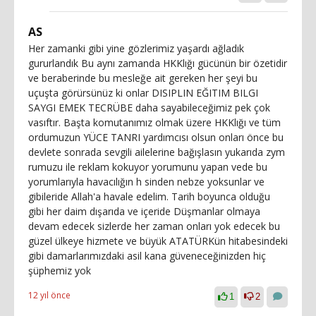
AS
Her zamanki gibi yine gözlerimiz yaşardı ağladık
gururlandık Bu aynı zamanda HKKlığı gücünün bir özetidir
ve beraberinde bu mesleğe ait gereken her şeyi bu
uçuşta görürsünüz ki onlar DISIPLIN EĞITIM BILGI
SAYGI EMEK TECRÜBE daha sayabileceğimiz pek çok
vasıftır. Başta komutanımız olmak üzere HKKlığı ve tüm
ordumuzun YÜCE TANRI yardımcısı olsun onları önce bu
devlete sonrada sevgili ailelerine bağışlasın yukarıda zym
rumuzu ile reklam kokuyor yorumunu yapan vede bu
yorumlarıyla havacılığın h sinden nebze yoksunlar ve
gibileride Allah'a havale edelim. Tarih boyunca olduğu
gibi her daim dışarıda ve içeride Düşmanlar olmaya
devam edecek sizlerde her zaman onları yok edecek bu
güzel ülkeye hizmete ve büyük ATATÜRKün hitabesindeki
gibi damarlarımızdaki asil kana güveneceğinizden hiç
şüphemiz yok
12 yıl önce
1
2