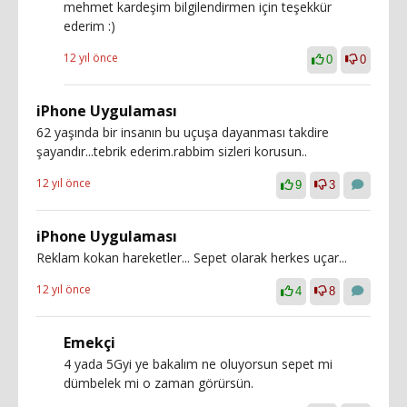
mehmet kardeşim bilgilendirmen için teşekkür
ederim :)
12 yıl önce
0
0
iPhone Uygulaması
62 yaşında bir insanın bu uçuşa dayanması takdire
şayandır...tebrik ederim.rabbim sizleri korusun..
12 yıl önce
9
3
iPhone Uygulaması
Reklam kokan hareketler... Sepet olarak herkes uçar...
12 yıl önce
4
8
Emekçi
4 yada 5Gyi ye bakalım ne oluyorsun sepet mi
dümbelek mi o zaman görürsün.