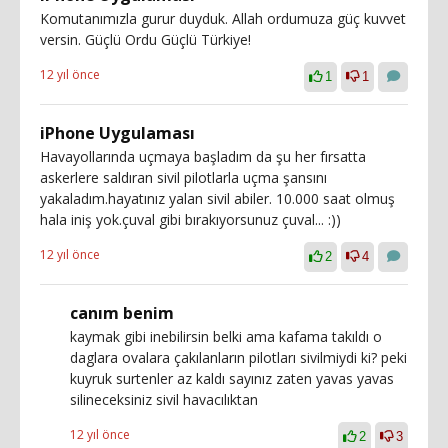
Komutanımızla gurur duyduk. Allah ordumuza güç kuvvet
versin. Güçlü Ordu Güçlü Türkiye!
12 yıl önce
1
1
iPhone Uygulaması
Havayollarında uçmaya başladım da şu her fırsatta
askerlere saldıran sivil pilotlarla uçma şansını
yakaladım.hayatınız yalan sivil abiler. 10.000 saat olmuş
hala iniş yok.çuval gibi bırakıyorsunuz çuval... :))
12 yıl önce
2
4
canım benim
kaymak gibi inebilirsin belki ama kafama takıldı o
daglara ovalara çakılanların pilotları sivilmiydi ki? peki
kuyruk surtenler az kaldı sayınız zaten yavas yavas
silineceksiniz sivil havacılıktan
12 yıl önce
2
3