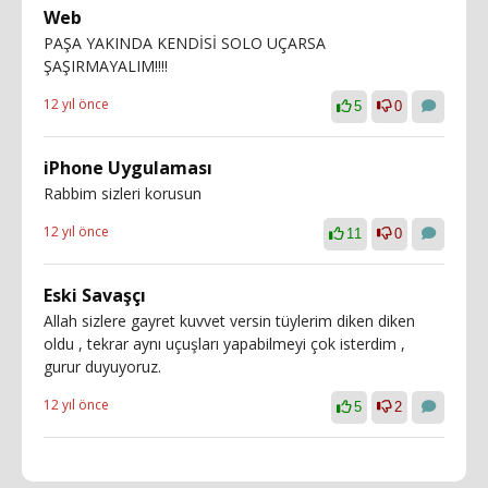
Web
PAŞA YAKINDA KENDİSİ SOLO UÇARSA
ŞAŞIRMAYALIM!!!!
12 yıl önce
5
0
iPhone Uygulaması
Rabbim sizleri korusun
12 yıl önce
11
0
Eski Savaşçı
Allah sizlere gayret kuvvet versin tüylerim diken diken
oldu , tekrar aynı uçuşları yapabilmeyi çok isterdim ,
gurur duyuyoruz.
12 yıl önce
5
2