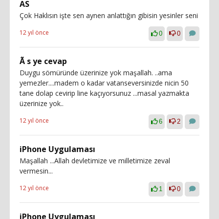
AS
Çok Haklısın işte sen aynen anlattığın gibisin yesinler seni
12 yıl önce
0
0
Ã s ye cevap
Duygu sömüründe üzerinize yok maşallah. ..ama
yemezler....madem o kadar vatanseversinizde nicin 50
tane dolap cevirip line kaçıyorsunuz ...masal yazmakta
üzerinize yok..
12 yıl önce
6
2
iPhone Uygulaması
Maşallah ...Allah devletimize ve milletimize zeval
vermesin...
12 yıl önce
1
0
iPhone Uygulaması