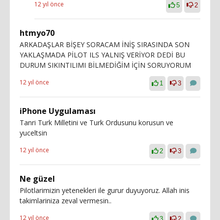
12 yıl önce
5
2
htmyo70
ARKADAŞLAR BİŞEY SORACAM İNİŞ SIRASINDA SON
YAKLAŞMADA PİLOT ILS YALNIŞ VERİYOR DEDİ BU
DURUM SIKINTILIMI BİLMEDİĞİM İÇİN SORUYORUM
12 yıl önce
1
3
iPhone Uygulaması
Tanri Turk Milletini ve Turk Ordusunu korusun ve
yuceltsin
12 yıl önce
2
3
Ne güzel
Pilotlarimizin yetenekleri ile gurur duyuyoruz. Allah inis
takimlariniza zeval vermesin..
12 yıl önce
3
2