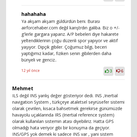
hahahaha
Ya akşam akşam güldürdün beni. Burası
airforcehaber.com değil karıştrdın galiba. Biz o +/-
g'lerle gargara yaparız. A/P bebeleri diye hakarete
yeltendiklerinin çoğu düzenli spor yapıyor ve aktif
yaşıyor. Dipçik gibiler. Çoğumuz bilgi, beceri
yaptığımız kadar, fiziken senin gibilerden daha
bünyeli ve genciz..
12 yıl önce
3
6
Mehmet
ILS değil INS yanlış değer gösteriyor dedi. INS ,Inertial
navigation System , türkçeye ataletsel seyrüsefer sistemi
olarak çevrilen, kısaca bahsetmek gerekirse günümüzde
havayolu uçaklarında IRS (Inertial reference system)
olarak kullanılan sistemin atası diyebiliriz. Hatta GPS
olmadığı hata veriyor gibi bir konuşma da geçiyor.
INS/GPS yok demek ki sadece INS var , yani sistem