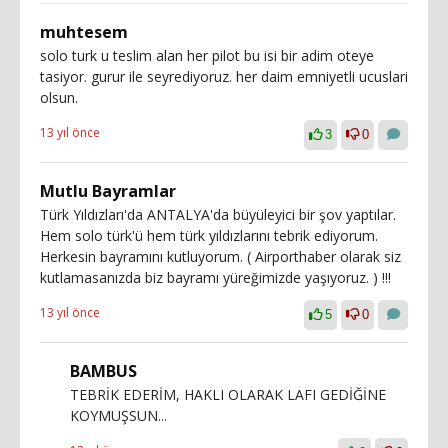
muhtesem
solo turk u teslim alan her pilot bu isi bir adim oteye
tasiyor. gurur ile seyrediyoruz. her daim emniyetli ucuslari
olsun.
13 yıl önce
3
0
Mutlu Bayramlar
Türk Yıldızları'da ANTALYA'da büyüleyici bir şov yaptılar.
Hem solo türk'ü hem türk yıldızlarını tebrik ediyorum.
Herkesin bayramını kutluyorum. ( Airporthaber olarak siz
kutlamasanızda biz bayramı yüreğimizde yaşıyoruz. ) !!!
13 yıl önce
5
0
BAMBUS
TEBRİK EDERİM, HAKLI OLARAK LAFI GEDİĞİNE
KOYMUŞSUN...