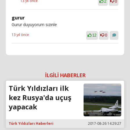
13 yıl önce
2
0
gurur
Gurur duyuyorum sızınle
13 yıl önce
12
0
İLGİLİ HABERLER
Türk Yıldızları ilk
kez Rusya'da uçuş
yapacak
Türk Yıldızları Haberleri
2017-08-26 14:29:27