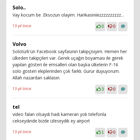
Solo..
Vay kocum be .Eksozun olayim. Harikasiniiiizzzzzzzzzz...
13 yıl önce
0
0
Volvo
Solotürk'ün Facebook sayfasının takipçisiyim. Hemen her
ülkeden takipçileri var. Gerek uçağın boyaması ile gerek
yapılan gösteri ile emsalleri olan başka ülkelerin F-16
solo gösteri ekiplerinden çok farklı. Gurur duyuyorum.
Allah nazardan saklasın.
13 yıl önce
3
0
tel
video falan olsaydı hadı kameran yok telefonla
cekseydınde bizde izleseydik ey airport
13 yıl önce
1
0