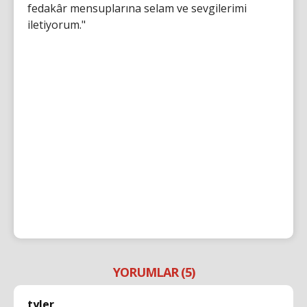
fedakâr mensuplarına selam ve sevgilerimi
iletiyorum."
YORUMLAR (5)
tyler