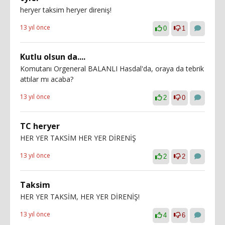
heryer taksim heryer direniş!
13 yıl önce
0
1
Kutlu olsun da....
Komutanı Orgeneral BALANLI Hasdal'da, oraya da tebrik
attılar mı acaba?
13 yıl önce
2
0
TC heryer
HER YER TAKSİM HER YER DİRENİŞ
13 yıl önce
2
2
Taksim
HER YER TAKSİM, HER YER DİRENİŞ!
13 yıl önce
4
6