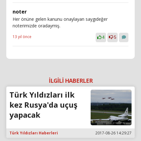
noter
Her önüne gelen kanunu onaylayan saygıdeğer
noterimizde oradaymiş.
13 yıl önce
4
5
İLGİLİ HABERLER
Türk Yıldızları ilk
kez Rusya'da uçuş
yapacak
Türk Yıldızları Haberleri
2017-08-26 14:29:27