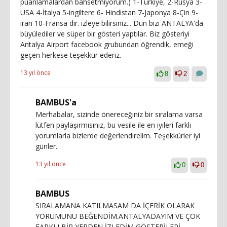
puanlamalardan bahsetmiyorum.) 1-Türkiye, 2-Rusya 3-
USA 4-İtalya 5-ingiltere 6- Hindistan 7-Japonya 8-Çin 9-
iran 10-Fransa dır. izleye bilirsiniz... Dün bizi ANTALYA'da
büyülediler ve süper bir gösteri yaptılar. Biz gösteriyi
Antalya Airport facebook grubundan öğrendik, emeği
geçen herkese teşekkür ederiz.
13 yıl önce
8
2
BAMBUS'a
Merhabalar, sizinde önereceğiniz bir sıralama varsa
lütfen paylaşırmısınız, bu vesile ile en iyileri farklı
yorumlarla bizlerde değerlendirelim. Teşekkürler iyi
günler.
13 yıl önce
0
0
BAMBUS
SIRALAMANA KATILMASAM DA İÇERİK OLARAK
YORUMUNU BEĞENDİM.ANTALYADAYIM VE ÇOK
FARKLI BİR YERDEN İZLEDİM GÖSTERİLERİ.