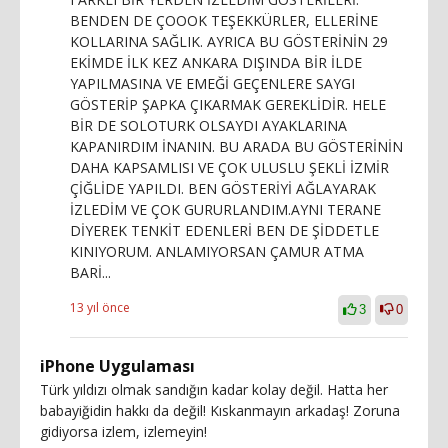
BENDEN DE ÇOOOK TEŞEKKÜRLER, ELLERİNE
KOLLARINA SAĞLIK. AYRICA BU GÖSTERİNİN 29
EKİMDE İLK KEZ ANKARA DIŞINDA BİR İLDE
YAPILMASINA VE EMEĞİ GEÇENLERE SAYGI
GÖSTERİP ŞAPKA ÇIKARMAK GEREKLİDİR. HELE
BİR DE SOLOTURK OLSAYDI AYAKLARINA
KAPANIRDIM İNANIN. BU ARADA BU GÖSTERİNİN
DAHA KAPSAMLISI VE ÇOK ULUSLU ŞEKLİ İZMİR
ÇİĞLİDE YAPILDI. BEN GÖSTERİYİ AĞLAYARAK
İZLEDİM VE ÇOK GURURLANDIM.AYNI TERANE
DİYEREK TENKİT EDENLERİ BEN DE ŞİDDETLE
KINIYORUM. ANLAMIYORSAN ÇAMUR ATMA
BARİ...
13 yıl önce
3
0
iPhone Uygulaması
Türk yıldızı olmak sandığın kadar kolay değil. Hatta her
babayiğidin hakkı da değil! Kıskanmayın arkadaş! Zoruna
gidiyorsa izlem, izlemeyin!