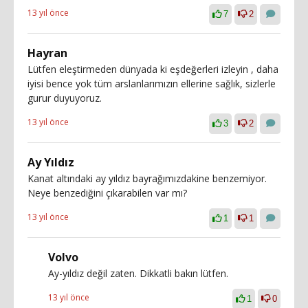
13 yıl önce
7
2
Hayran
Lütfen eleştirmeden dünyada ki eşdeğerleri izleyin , daha
iyisi bence yok tüm arslanlarımızın ellerine sağlık, sizlerle
gurur duyuyoruz.
13 yıl önce
3
2
Ay Yıldız
Kanat altındaki ay yıldız bayrağımızdakine benzemiyor.
Neye benzediğini çıkarabilen var mı?
13 yıl önce
1
1
Volvo
Ay-yıldız değil zaten. Dikkatli bakın lütfen.
13 yıl önce
1
0