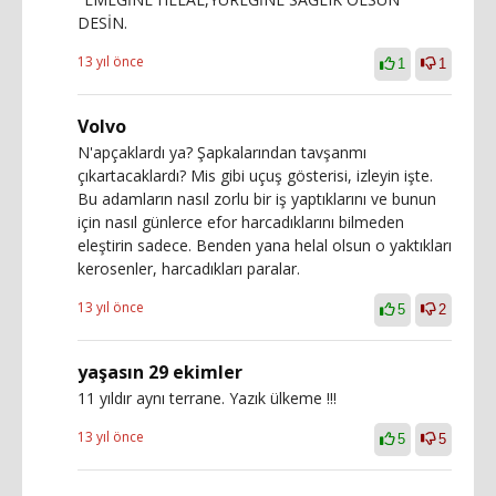
DESİN.
13 yıl önce
1
1
Volvo
N'apçaklardı ya? Şapkalarından tavşanmı
çıkartacaklardı? Mis gibi uçuş gösterisi, izleyin işte.
Bu adamların nasıl zorlu bir iş yaptıklarını ve bunun
için nasıl günlerce efor harcadıklarını bilmeden
eleştirin sadece. Benden yana helal olsun o yaktıkları
kerosenler, harcadıkları paralar.
13 yıl önce
5
2
yaşasın 29 ekimler
11 yıldır aynı terrane. Yazık ülkeme !!!
13 yıl önce
5
5