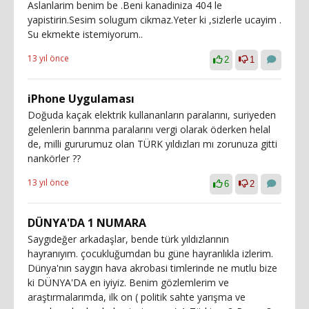
Aslanlarim benim be .Beni kanadiniza 404 le
yapistirin.Sesim solugum cikmaz.Yeter ki ,sizlerle ucayim .
Su ekmekte istemiyorum..
13 yıl önce
2
1
iPhone Uygulaması
Doğuda kaçak elektrik kullananların paralarını, suriyeden
gelenlerin barınma paralarını vergi olarak öderken helal
de, milli gururumuz olan TÜRK yıldızları mı zorunuza gitti
nankörler ??
13 yıl önce
6
2
DÜNYA'DA 1 NUMARA
Saygıdeğer arkadaşlar, bende türk yıldızlarının
hayranıyım. çocukluğumdan bu güne hayranlıkla izlerim.
Dünya'nın saygın hava akrobasi timlerinde ne mutlu bize
ki DÜNYA'DA en iyiyiz. Benim gözlemlerim ve
araştırmalarımda, ilk on ( politik sahte yarışma ve