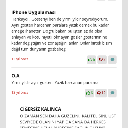
iPhone Uygulaması
Harikaydı . Gösteriyi ben de yirmi yıldır seyrediyorum.
Aynı gösteri harcanan paralara yazık demek bu kadar
emeğe ihanettir .Dogru bakan bu işten az da olsa
anlayan ve kötü niyetli olmayan gözler gösterinin ne
kadar değiştiğini ve zorlaştığını anlar. Onlar birtek bizim
değil tüm dunyanın gözbebeği .
13 yıl önce
5
2
O.A
Yirmi yildir ayni gosteri. Yazik harcanan paralara
13 yıl önce
6
12
CİĞERSİZ KALINCA
O ZAMAN SEN DAHA GÜZELİNİ, KALİTELİSİNİ, ÜST
SEVİYEDE OLANINI YAP DA SANA DA HERKES
"EMEĞİNE HELAL,YÜREĞİNE SAĞLIK OLSUN"