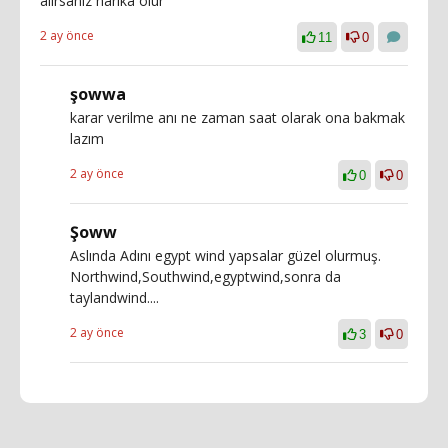
alırsanız harika olur
2 ay önce
11
0
şowwa
karar verilme anı ne zaman saat olarak ona bakmak
lazım
2 ay önce
0
0
Şoww
Aslında Adını egypt wind yapsalar güzel olurmuş.
Northwind,Southwind,egyptwind,sonra da
taylandwind....
2 ay önce
3
0