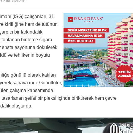
az daha küçüktür....
rafını koyun akciğerlerin içine daha iyi olur
lar bu Dünya'da misafirdir.
manı (ISG) çalışanları, 31
kirliliğine hem de tütünün
rpıcı bir farkındalık
toplanan binlerce sigara
ğer enstalasyonuna dökülerek
ldü ve tehlikenin boyutu
liğe gönüllü olarak katılan
iyerek sahaya indi. Gönüllüler,
tülen çalışma kapsamında
e tasarlanan şeffaf bir pleksi içinde biriktirerek hem çevre
dalık oluşturdu.