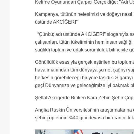
Kelime Oyunundan Çarpıcı Gerçekliğe: "Adı 
Kampanya, tütünün nefesimizi ve doğayı nasıl kar
üstünde AKCİĞER!”
“Çünkü; adı üstünde AKCİĞER!” sloganıyla sa
çalışanları, tütün tüketiminin hem insan sağlığı
sağlıklı toplum ve ortak sorumluluk bilinciyle g
Gönüllülük esasıyla gerçekleştirilen bu toplums
havalimanından tüm dünyaya şu net çağrıyı yap
herkesin görebileceği bir yere taşıdık. Sigarayı
geç! Dünyamıza ve geleceğimize iyi bakmak bi
Şeffaf Akciğerde Biriken Kara Zehir: Şehir Çöp
Anglia Ruskin Üniversitesi’nin araştırmalarına g
şehir çöplerinin %40 gibi devasa bir oranını tek