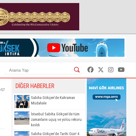
DİĞER HABERLER
0:57
Sabiha Gökçen'de Kahraman
Müdahale
İstanbul Sabiha Gökçen’de tüm
zamanların uçuş ve yolcu rekoru
kırıldı
Sabiha Gökçen'de Tarihi Gün! 4