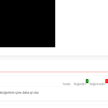
0
0
Yanıtla
Beğendim
Beğenmedim
ciğerlerin içine daha iyi olur