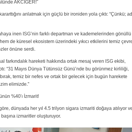
Üstünde AKCİĞER!"
arttığını anlatmak için güçlü bir ironiden yola çıktı: “Çünkü; ad
haya inen ISG’nin farklı departman ve kademelerinden gönüllü
 hem de küresel ekosistem üzerindeki yıkıcı etkilerini temiz çevr
özler önüne serdi.
al farkındalık hareketi hakkında ortak mesaj veren ISG ekibi,
tı: “31 Mayıs Dünya Tütünsüz Günü’nde bu görünmez kirliliği,
 bırak, temiz bir nefes ve ortak bir gelecek için bugün harekete
zim elimizde.”
ünün %40'ı İzmarit!
öre, dünyada her yıl 4.5 trilyon sigara izmariti doğaya atılıyor v
 başına izmaritler oluşturuyor.