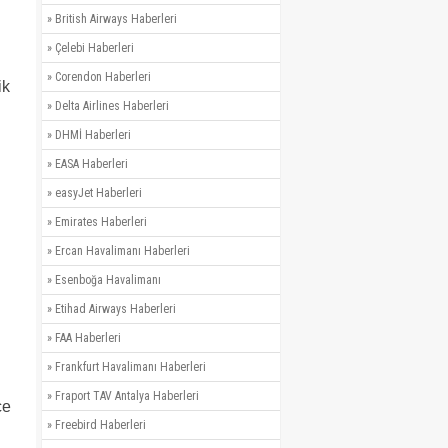
»
British Airways Haberleri
»
Çelebi Haberleri
»
Corendon Haberleri
ik
»
Delta Airlines Haberleri
»
DHMİ Haberleri
»
EASA Haberleri
»
easyJet Haberleri
»
Emirates Haberleri
»
Ercan Havalimanı Haberleri
»
Esenboğa Havalimanı
»
Etihad Airways Haberleri
»
FAA Haberleri
»
Frankfurt Havalimanı Haberleri
»
Fraport TAV Antalya Haberleri
ce
»
Freebird Haberleri