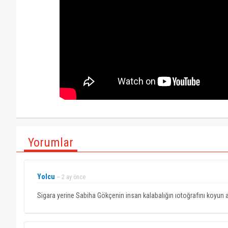
Yorumlar
Yolcu
~ 2 ay önce
Sigara yerine Sabiha Gökçenin insan kalabalığın ıotoğrafını koyun ak