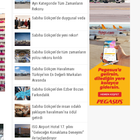
Ayrı Kategoride Tüm Zamanların
Rekoru
Sabiha Gökçen'de duygusal veda
Sabiha Gökçen'de yeni rekor!
Sabiha Gökçen’de tüm zamanların
yolcu rekoru kırıldı
Sabiha Gökçen Havalimanı
Türkiye'nin En Değerli Markaları
Arasında
Sabiha Gökçen’den Ezber Bozan
Farkındalık
Sabiha Gökçen’de insan odaklı
yaklaşım havalimanı’na ödül
getirdi
ISG Airport Hotel 17. yılını
“Geleceğin Konaklama Deneyimi”
ile taçlandırıyor