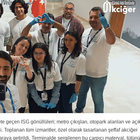
 geçen ISG gönüllüleri; metro çıkışları, otopark alanları ve açı
. Toplanan tüm izmaritler, özel olarak tasarlanan şeffaf akciğer
araya getirildi. Terminalde sergilenen bu çarpıcı materyal, tütün