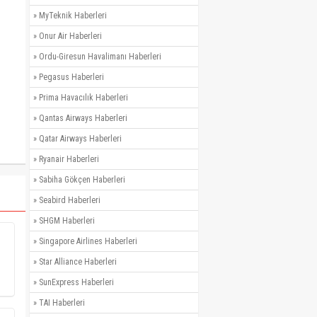
»
MyTeknik Haberleri
»
Onur Air Haberleri
»
Ordu-Giresun Havalimanı Haberleri
»
Pegasus Haberleri
»
Prima Havacılık Haberleri
»
Qantas Airways Haberleri
»
Qatar Airways Haberleri
»
Ryanair Haberleri
»
Sabiha Gökçen Haberleri
»
Seabird Haberleri
»
SHGM Haberleri
»
Singapore Airlines Haberleri
»
Star Alliance Haberleri
»
SunExpress Haberleri
»
TAI Haberleri