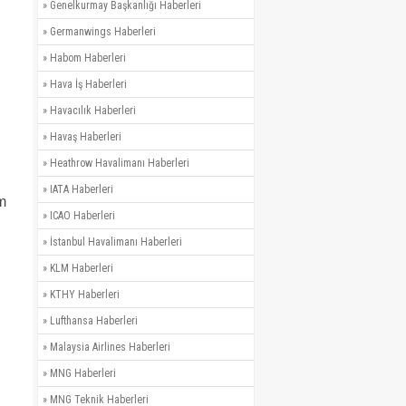
»
Genelkurmay Başkanlığı Haberleri
»
Germanwings Haberleri
»
Habom Haberleri
»
Hava İş Haberleri
»
Havacılık Haberleri
»
Havaş Haberleri
»
Heathrow Havalimanı Haberleri
»
IATA Haberleri
am
»
ICAO Haberleri
»
İstanbul Havalimanı Haberleri
»
KLM Haberleri
»
KTHY Haberleri
»
Lufthansa Haberleri
»
Malaysia Airlines Haberleri
»
MNG Haberleri
»
MNG Teknik Haberleri