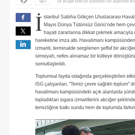
Sol akciğer kalbe yer açabilmesi için diğerinden bir
Sigara yerine Sabiha Gökçenin insan kalabalığın ıotoğ
İ
Sigara içenlere her zaman her yerde öncelik verin on
stanbul Sabiha Gökçen Uluslararası Havali
Mayıs Dünya Tütünsüz Günü’nde hem çevre 
hayati zararlarına dikkat çekmek amacıyla ça
hareketine imza attı. Havalimanı kampüsünden 
izmariti, terminalde sergilenen şeffaf bir akci
simsiyah, nefes alınamaz bir kütleye dönüştürü
somutlaştırıldı.
Toplumsal fayda odağında gerçekleştirilen etkin
ISG çalışanları, “Temiz çevre sağlıklı toplum” d
havalimanı kampüsündeki açık alanlarda yürü
topladıkları sigara izmaritlerini akciğer şeklind
temizliğine katkı sundu hem de toplumda farkın