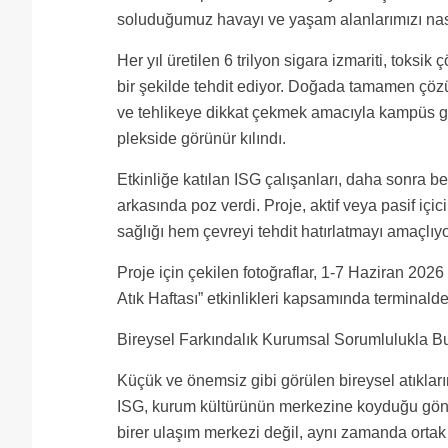
soluduğumuz havayı ve yaşam alanlarımızı nasıl 
Her yıl üretilen 6 trilyon sigara izmariti, toks
bir şekilde tehdit ediyor. Doğada tamamen çözün
ve tehlikeye dikkat çekmek amacıyla kampüs ge
plekside görünür kılındı.
Etkinliğe katılan ISG çalışanları, daha sonra b
arkasında poz verdi. Proje, aktif veya pasif içi
sağlığı hem çevreyi tehdit hatırlatmayı amaçlıyo
Proje için çekilen fotoğraflar, 1-7 Haziran 2026 tar
Atık Haftası” etkinlikleri kapsamında terminald
Bireysel Farkındalık Kurumsal Sorumlulukla B
Küçük ve önemsiz gibi görülen bireysel atıkları
ISG, kurum kültürünün merkezine koyduğu gönü
birer ulaşım merkezi değil, aynı zamanda ortak 