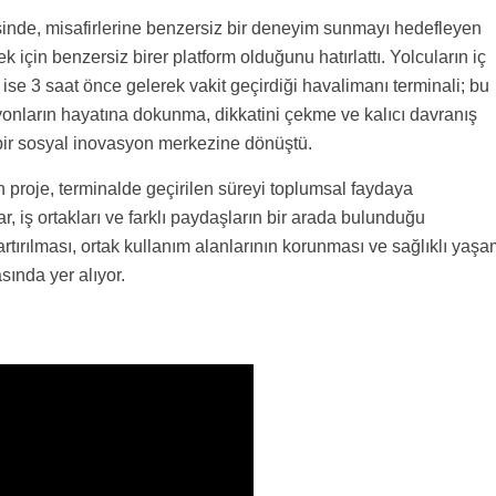
sinde, misafirlerine benzersiz bir deneyim sunmayı hedefleyen
 için benzersiz birer platform olduğunu hatırlattı. Yolcuların iç
 ise 3 saat önce gelerek vakit geçirdiği havalimanı terminali; bu
yonların hayatına dokunma, dikkatini çekme ve kalıcı davranış
k bir sosyal inovasyon merkezine dönüştü.
en proje, terminalde geçirilen süreyi toplumsal faydaya
, iş ortakları ve farklı paydaşların bir arada bulunduğu
rtırılması, ortak kullanım alanlarının korunması ve sağlıklı yaş
sında yer alıyor.