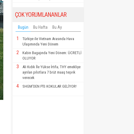
ÇOK YORUMLANANLAR
Bugün
Bu Hafta
Bu Ay
1
Türkiye ile Vietnam Arasında Hava
Ulaşımında Yeni Dönem
2
Kabin Bagajında Yeni Dönem: ÜCRETLİ
OLUYOR
3
Ali Kıdık İle Yükse İrtifa; THY emekliye
ayrılan pilotlara 7 brüt maaş teşvik
verecek
4
SHGM'DEN PİS KOKULAR GELİYOR!