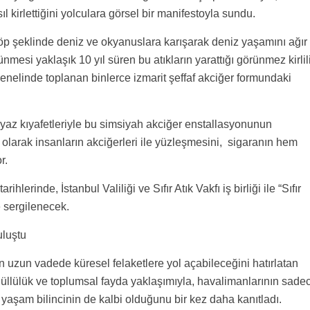
kirlettiğini yolculara görsel bir manifestoyla sundu.
ik çöp şeklinde deniz ve okyanuslara karışarak deniz yaşamını ağır
mesi yaklaşık 10 yıl süren bu atıkların yarattığı görünmez kirlil
nelinde toplanan binlerce izmarit şeffaf akciğer formundaki
eyaz kıyafetleriyle bu simsiyah akciğer enstallasyonunun
ci olarak insanların akciğerleri ile yüzleşmesini, sigaranın hem
r.
ihlerinde, İstanbul Valiliği ve Sıfır Atık Vakfı iş birliği ile “Sıfır
e sergilenecek.
uluştu
n uzun vadede küresel felaketlere yol açabileceğini hatırlatan
llülük ve toplumsal fayda yaklaşımıyla, havalimanlarının sade
yaşam bilincinin de kalbi olduğunu bir kez daha kanıtladı.