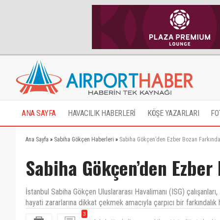
ANA SAYFA
HAVACILIK HABERLERİ
KÖŞE YAZARLARI
FO
Ana Sayfa
»
Sabiha Gökçen Haberleri
»
Sabiha Gökçen’den Ezber Bozan Farkında
Sabiha Gökçen’den Ezber 
İstanbul Sabiha Gökçen Uluslararası Havalimanı (ISG) çalışanlar
hayati zararlarına dikkat çekmek amacıyla çarpıcı bir farkındalık 
3