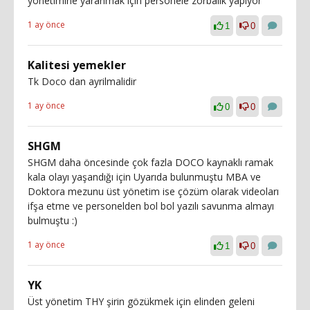
yönetimine yaranmak için personele zorbalık yapıyor
1 ay önce
1
0
Kalitesi yemekler
Tk Doco dan ayrilmalidir
1 ay önce
0
0
SHGM
SHGM daha öncesinde çok fazla DOCO kaynaklı ramak
kala olayı yaşandığı için Uyarıda bulunmuştu MBA ve
Doktora mezunu üst yönetim ise çözüm olarak videoları
ifşa etme ve personelden bol bol yazılı savunma almayı
bulmuştu :)
1 ay önce
1
0
YK
Üst yönetim THY şirin gözükmek için elinden geleni