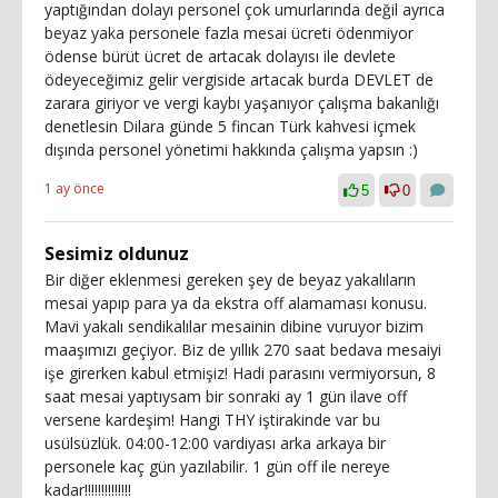
yaptığından dolayı personel çok umurlarında değil ayrıca
beyaz yaka personele fazla mesai ücreti ödenmiyor
ödense bürüt ücret de artacak dolayısı ile devlete
ödeyeceğimiz gelir vergiside artacak burda DEVLET de
zarara giriyor ve vergi kaybı yaşanıyor çalışma bakanlığı
denetlesin Dilara günde 5 fincan Türk kahvesi içmek
dışında personel yönetimi hakkında çalışma yapsın :)
1 ay önce
5
0
Sesimiz oldunuz
Bir diğer eklenmesi gereken şey de beyaz yakalıların
mesai yapıp para ya da ekstra off alamaması konusu.
Mavi yakalı sendikalılar mesainin dibine vuruyor bizim
maaşımızı geçiyor. Biz de yıllık 270 saat bedava mesaiyi
işe girerken kabul etmişiz! Hadi parasını vermiyorsun, 8
saat mesai yaptıysam bir sonraki ay 1 gün ilave off
versene kardeşim! Hangi THY iştirakinde var bu
usülsüzlük. 04:00-12:00 vardiyası arka arkaya bir
personele kaç gün yazılabilir. 1 gün off ile nereye
kadar!!!!!!!!!!!!!!