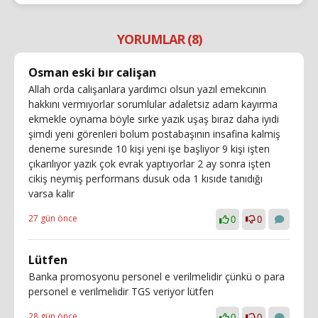
YORUMLAR (8)
Osman eski bır calişan
Allah orda calişanlara yardımcı olsun yazıl emekcının
hakkını vermıyorlar sorumlular adaletsiz adam kayırma
ekmekle oynama böyle sırke yazık uşaş bıraz daha iyıdi
şimdi yeni görenleri bolum postabaşının insafina kalmiş
deneme suresınde 10 kişi yeni işe başliyor 9 kişi işten
çıkarılıyor yazık çok evrak yaptıyorlar 2 ay sonra işten
cikiş neymiş performans dusuk oda 1 kısıde tanıdığı
varsa kalir
27 gün önce
0
0
Lütfen
Banka promosyonu personel e verilmelidir çünkü o para
personel e verilmelidir TGS veriyor lütfen
28 gün önce
0
0