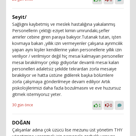
Seyit/
Sağlıgını kaybetmiş ve meslek hastalığına yakalanmış
Personellerin çektiği eziyet kimin umrundaki,şefler
amirler cebine giren paraya bakıyor.Tutanak tutan, işten
kovmaya bakan ,yıllık izin vermeyenler çalışana ayrımcılık
yapan aynı kişiler kendilerine yakın personellerie yıllık izin
veriliyor / verilmiyor değil hiç mesai kalmayan personeller
mesai bırakılmıyor çekip gidiyorlar devamlı mesai kalan
personelleri adaletsiz şekilde tekrardan zorla mesaiye
bırakılıyor ve hatta üstüne gidilerek başka bölümlere
zorla çalışmaya gönderilmeye devam ediliyor Artık
piskolojilerimizi daha fazla bozulmasını ve eve huzursuz
gitmek istemiyoruz yeter.
30 gün önce
1
0
DOĞAN
Çalışanlar adına çok üzücü lise mezunu üst yönetim THY