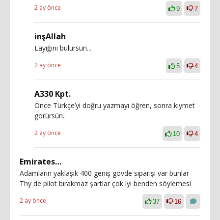
2 ay önce
9
7
inşAllah
Layığını bulursun...
2 ay önce
5
4
A330 Kpt.
Önce Türkçe’yi doğru yazmayı öğren, sonra kıymet
görürsün..
2 ay önce
10
4
Emirates…
Adamların yaklaşık 400 geniş gövde siparişi var bunlar
Thy de pilot bırakmaz şartlar çok iyi benden söylemesi
2 ay önce
37
16