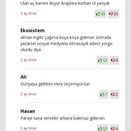
Ulan aç karnını doyur Araplara kurban ol yavşak
2 ay önce
10
15
Ekosistem
alman ingiliz çağırsa koşa koşa gidersin sonrada
yazarsın sosyal medyana olmasaydı adınız yorgo
olurdu diye
2 ay önce
11
9
Ali
Dünyaya gelirken ırkını seçemiyorsun
2 ay önce
7
2
Hasan
Parayi sana verseler arkana bakmaz gidersin.
2 ay önce
12
4