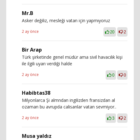
Mr.B
Asker değiliz, mesleği vatan için yapmıyoruz
2 ay önce
20
2
Bir Arap
Türk şirketinde genel müdür ama sivil havacılık kişi
ile ilgili uyarı verdiği halde
2 ay önce
0
0
Habibtas38
Milyonlarca Şi almndan ingilizden fransizdan al
ozaman bu avrupda calisanlar vatan sevmiyor..
2 ay önce
3
2
Musa yaldız