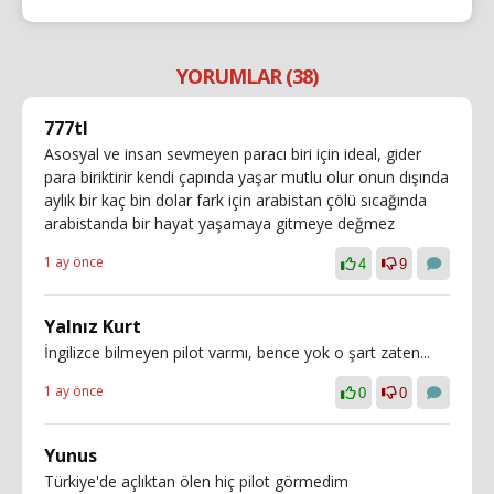
YORUMLAR (38)
777tl
Asosyal ve insan sevmeyen paracı biri için ideal, gider
para biriktirir kendi çapında yaşar mutlu olur onun dışında
aylık bir kaç bin dolar fark için arabistan çölü sıcağında
arabistanda bir hayat yaşamaya gitmeye değmez
1 ay önce
4
9
Yalnız Kurt
İngilizce bilmeyen pilot varmı, bence yok o şart zaten...
1 ay önce
0
0
Yunus
Türkiye'de açlıktan ölen hiç pilot görmedim