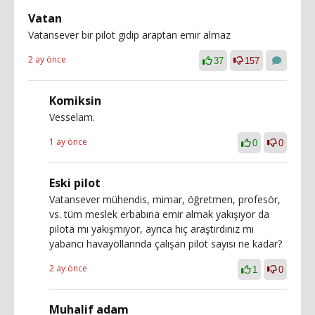
Vatan
Vatansever bir pilot gidip araptan emir almaz
2 ay önce
37
157
Komiksin
Vesselam.
1 ay önce
0
0
Eski pilot
Vatansever mühendis, mimar, öğretmen, profesör,
vs. tüm meslek erbabına emir almak yakışıyor da
pilota mı yakışmıyor, ayrıca hiç araştırdınız mı
yabancı havayollarında çalışan pilot sayısı ne kadar?
2 ay önce
1
0
Muhalif adam