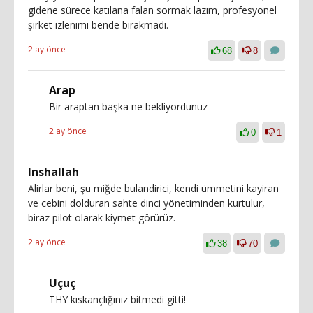
gidene sürece katılana falan sormak lazım, profesyonel
şirket izlenimi bende bırakmadı.
2 ay önce
68
8
Arap
Bir araptan başka ne bekliyordunuz
2 ay önce
0
1
Inshallah
Alirlar beni, şu miğde bulandirici, kendi ümmetini kayiran
ve cebini dolduran sahte dinci yönetiminden kurtulur,
biraz pilot olarak kiymet görürüz.
2 ay önce
38
70
Uçuç
THY kıskançlığınız bitmedi gitti!