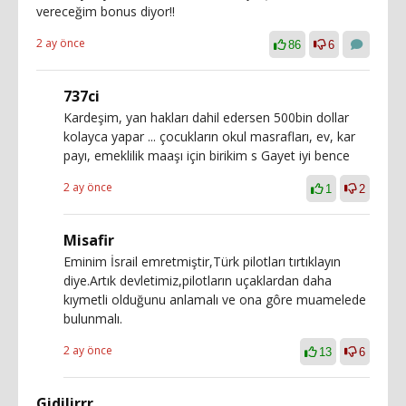
vereceğim bonus diyor!!
2 ay önce
86
6
737ci
Kardeşim, yan hakları dahil edersen 500bin dollar
kolayca yapar ... çocukların okul masrafları, ev, kar
payı, emeklilik maaşı için birikim s Gayet iyi bence
2 ay önce
1
2
Misafir
Eminim İsrail emretmiştir,Türk pilotları tırtıklayın
diye.Artık devletimiz,pilotların uçaklardan daha
kıymetli olduğunu anlamalı ve ona gôre muamelede
bulunmalı.
2 ay önce
13
6
Gidilirrr