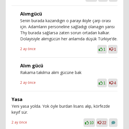
Alımgücü
Senin burada kazandıgın o parayı ikiyle çarp orası
için. Adamların personeline sağladıgı olanagın yarısı
Thy burada sağlarsa zaten sorun ortadan kalkar.
Dolayisiyle alımgücün her anlamda düşük Türkiye’de.
2 ay önce
1
1
Alım gücü
Rakama takılma alım gücüne bak
2 ay önce
1
4
Yasa
Yeni yasa yolda. Yok öyle burdan lisans alıp, körfezde
keyif sür.
2 ay önce
10
22