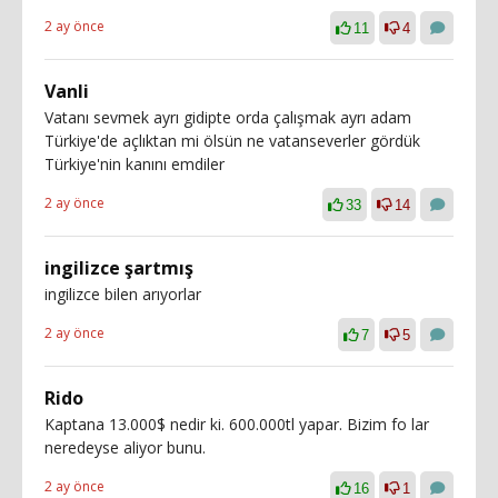
2 ay önce
11
4
Vanli
Vatanı sevmek ayrı gidipte orda çalışmak ayrı adam
Türkiye'de açlıktan mi ölsün ne vatanseverler gördük
Türkiye'nin kanını emdiler
2 ay önce
33
14
ingilizce şartmış
ingilizce bilen arıyorlar
2 ay önce
7
5
Rido
Kaptana 13.000$ nedir ki. 600.000tl yapar. Bizim fo lar
neredeyse aliyor bunu.
2 ay önce
16
1