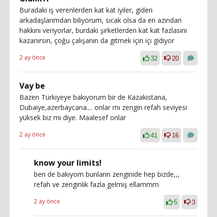
Buradaki iş verenlerden kat kat iyiler, giden
arkadaşlarımdan biliyorum, sıcak olsa da en azından
hakkını veriyorlar, burdaki şirketlerden kat kat fazlasını
kazanırsın, çoğu çalışanın da gitmek için içi gidiyor
2 ay önce
32
20
Vay be
Bazen Türkiyeye bakıyorum bir de Kazakistana,
Dubaiye,azerbaycana.... onlar mı zengin refah seviyesi
yüksek biz mi diye. Maalesef onlar
2 ay önce
41
16
know your limits!
ben de bakıyom bunların zenginide hep bizde,,,
refah ve zenginlik fazla gelmiş ellammm
2 ay önce
5
3