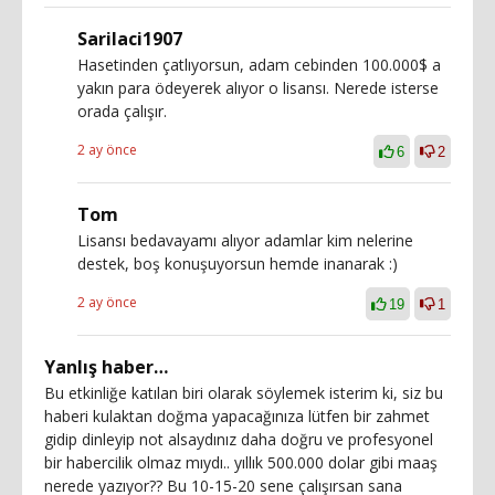
Sarilaci1907
Hasetinden çatlıyorsun, adam cebinden 100.000$ a
yakın para ödeyerek alıyor o lisansı. Nerede isterse
orada çalışır.
2 ay önce
6
2
Tom
Lisansı bedavayamı alıyor adamlar kim nelerine
destek, boş konuşuyorsun hemde inanarak :)
2 ay önce
19
1
Yanlış haber…
Bu etkinliğe katılan biri olarak söylemek isterim ki, siz bu
haberi kulaktan doğma yapacağınıza lütfen bir zahmet
gidip dinleyip not alsaydınız daha doğru ve profesyonel
bir habercilik olmaz mıydı.. yıllık 500.000 dolar gibi maaş
nerede yazıyor?? Bu 10-15-20 sene çalışırsan sana