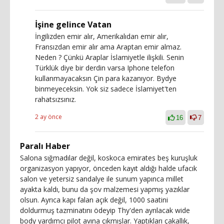
İşine gelince Vatan
İngilizden emir alır, Amerikalıdan emir alır,
Fransızdan emir alır ama Araptan emir almaz.
Neden ? Çünkü Araplar İslamiyetle ilişkili. Senin
Türklük diye bir derdin varsa Iphone telefon
kullanmayacaksın Çin para kazanıyor. Bydye
binmeyeceksin. Yok siz sadece İslamiyet'ten
rahatsızsınız.
2 ay önce
16
7
Paralı Haber
Salona sığmadılar değil, koskoca emirates beş kuruşluk
organizasyon yapıyor, önceden kayıt aldığı halde ufacık
salon ve yetersiz sandalye ile sunum yapınca millet
ayakta kaldı, bunu da şov malzemesi yapmış yazıklar
olsun. Ayrıca kapı falan açık değil, 1000 saatini
doldurmuş tazminatını ödeyip Thy'den ayrılacak wide
body yardımcı pilot avına çıkmışlar. Yaptıkları çakallık,