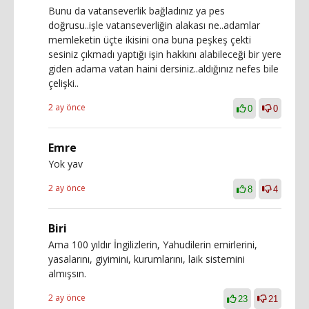
Bunu da vatanseverlik bağladınız ya pes
doğrusu..işle vatanseverliğin alakası ne..adamlar
memleketin üçte ikisini ona buna peşkeş çekti
sesiniz çıkmadı yaptığı işin hakkını alabileceği bir yere
giden adama vatan haini dersiniz..aldığınız nefes bile
çelişki..
2 ay önce
0
0
Emre
Yok yav
2 ay önce
8
4
Biri
Ama 100 yıldır İngilizlerin, Yahudilerin emirlerini,
yasalarını, giyimini, kurumlarını, laik sistemini
almışsın.
2 ay önce
23
21