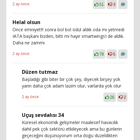
2 ay önce
51
3
Helal olsun
Önce emniyet!!! sonra bol bol ödül aldık oda mı yetmedi
IATA başkanı bizden, bitti mi hayır smartwings’i de aldık.
Daha ne zammı
2 ay önce
78
5
Düzen tutmaz
Başladığı gibi biter bir çok şey, diyecek birşey yok
yarın daha çok adam lazım olur, varlarda yok olur
2 ay önce
26
2
Uçuş sevdalısı 34
Küresel ekonomik gelişmeler maalesef havacılık
dahil pek çok sektörü etkileyecek ama bu günlerin
geçeceğini düşünüyorum orta doğu düzeldikten