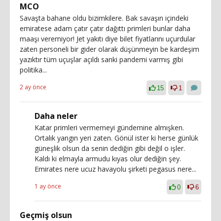
MCO
Savaşta bahane oldu bizimkilere. Bak savaşın içindeki
emiratese adam çatır çatır dağıttı primleri bunlar daha
maaşı veremiyor! Jet yakıtı diye bilet fiyatlarını uçurdular
zaten personeli bir gider olarak düşünmeyin be kardeşim
yazıktır tüm uçuşlar açıldı sanki pandemi varmış gibi
politika...
2 ay önce
15
1
Daha neler
Katar primleri vermemeyi gündemine almışken.
Ortalık yangın yeri zaten. Gönül ister ki herse günlük
güneşlik olsun da senin dediğin gibi değil o işler.
Kaldı ki elmayla armudu kıyas olur dediğin şey.
Emirates nere ucuz havayolu şirketi pegasus nere...
1 ay önce
0
6
Geçmiş olsun