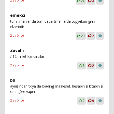
2 ay önce
24
3
emekci
tum limanlar da tum departmanlarda topyekün grev
elzemdir
2 ay önce
20
2
Zavallı
/ 12 millet kandırdılar
2 ay önce
6
2
bb
aynısından tk’ya da loading maalesef. hesabınızı kitabınızı
ona göre yapın.
2 ay önce
2
9