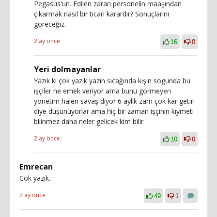
Pegasus'un. Edilen zararı personelin maaşından
çıkarmak nasıl bir ticari karardır? Sonuçlarını
göreceğiz.
2 ay önce
16
0
Yeri dolmayanlar
Yazık ki çok yazık yazın sıcağında kışın sogunda bu
işçiler ne emek veriyor ama bunu görmeyen
yönetim halen savaş diyor 6 aylık zam çok kar getiri
diye düşünüyorlar ama hiç bir zaman işçinin kıymeti
bilinmez daha neler gelicek kim bilir
2 ay önce
10
0
Emrecan
Cok yazık..
2 ay önce
49
1