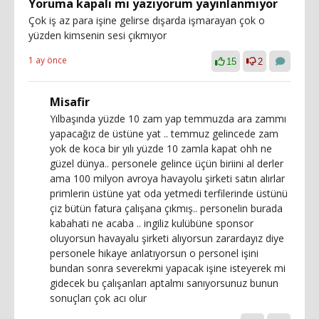
Yoruma kapalı mı yazıyorum yayınlanmıyor
Çok iş az para işine gelirse dışarda işmarayan çok o
yüzden kimsenin sesi çıkmıyor
1 ay önce
15
2
Misafir
Yılbaşında yüzde 10 zam yap temmuzda ara zammı
yapacağız de üstüne yat .. temmuz gelincede zam
yok de koca bir yılı yüzde 10 zamla kapat ohh ne
güzel dünya.. personele gelince üçün biriini al derler
ama 100 milyon avroya havayolu şirketi satın alırlar
primlerin üstüne yat oda yetmedi terfilerinde üstünü
çiz bütün fatura çalışana çıkmış.. personelin burada
kabahati ne acaba .. ingiliz kulübüne sponsor
oluyorsun havayalu şirketi alıyorsun zarardayız diye
personele hikaye anlatıyorsun o personel işini
bundan sonra severekmi yapacak işine isteyerek mi
gidecek bu çalışanları aptalmı sanıyorsunuz bunun
sonuçları çok acı olur