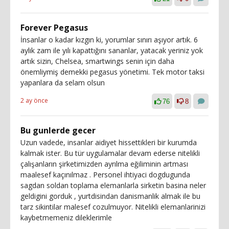
Forever Pegasus
İnsanlar o kadar kızgın ki, yorumlar sınırı aşıyor artık. 6
aylık zam ile yılı kapattığını sananlar, yatacak yeriniz yok
artık sizin, Chelsea, smartwings senin için daha
önemliymiş demekki pegasus yönetimi. Tek motor taksi
yapanlara da selam olsun
2 ay önce
76
8
Bu gunlerde gecer
Uzun vadede, insanlar aidiyet hissettikleri bir kurumda
kalmak ister. Bu tür uygulamalar devam ederse nitelikli
çalışanların şirketimizden ayrılma eğiliminin artması
maalesef kaçınılmaz . Personel ihtiyaci dogdugunda
sagdan soldan toplama elemanlarla sirketin basina neler
geldigini gorduk , yurtdisindan danismanlik almak ile bu
tarz sikintilar malesef cozulmuyor. Nitelikli elemanlarinizi
kaybetmemeniz dileklerimle