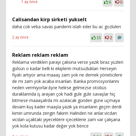
1 ay önce
6
0
Calisandan kirp sirketi yukselt
daha cok veba savas pandemi islah eder bu ac gozluleri
2 ay önce
15
2
Reklam reklam reklam
Reklama verdikleri parayı çalısına verse yazık biraz yüzleri
gülsün o kadar belli ki ekiplerin mutsuzlukları Herseyin
fiyatı artıyor ama maaaş zam yok ne demek yöneticilere
de mi zam yok acaba insanları. Banka promosyonlarını
neden vermiyorlar.ilşne helirse gelmezse otobüs
duraklarında iş arayan çok hadi güle güle savaşlar hiç
bitmese maaaşalrda mı azalacak günden güne uçmaya
devam kuş kader maaşla yazık ya insanların geçim derdi
kimin umrunda zengin fakirin Halinden ne anlar.vicdan
vicdan uçaktaki yiyeceklere içeceklerie zam var çalışana
yok kola kutusu kadar değer yok bence