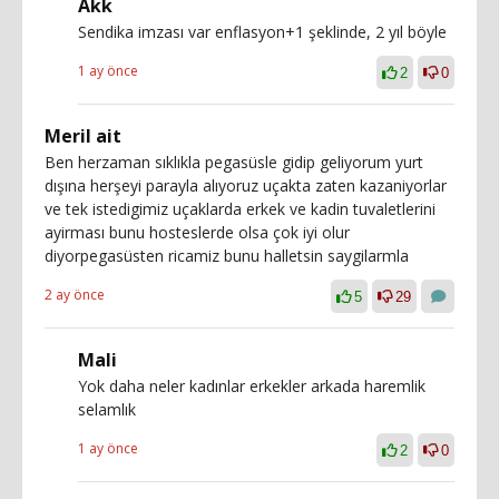
Akk
Sendika imzası var enflasyon+1 şeklinde, 2 yıl böyle
1 ay önce
2
0
Meril ait
Ben herzaman sıklıkla pegasüsle gidip geliyorum yurt
dışına herşeyi parayla alıyoruz uçakta zaten kazaniyorlar
ve tek istedigimiz uçaklarda erkek ve kadin tuvaletlerini
ayirması bunu hosteslerde olsa çok iyi olur
diyorpegasüsten ricamiz bunu halletsin saygilarmla
2 ay önce
5
29
Mali
Yok daha neler kadınlar erkekler arkada haremlik
selamlık
1 ay önce
2
0