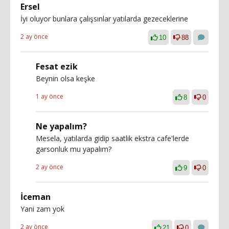
Ersel
İyi oluyor bunlara çalışsınlar yatılarda gezeceklerine
2 ay önce
10
88
Fesat ezik
Beynin olsa keşke
1 ay önce
8
0
Ne yapalım?
Mesela, yatılarda gidip saatlik ekstra cafe'lerde
garsonluk mu yapalım?
2 ay önce
9
0
İceman
Yani zam yok
2 ay önce
21
0