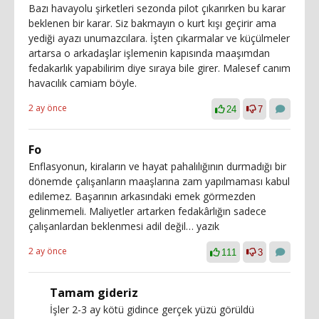
Bazı havayolu şirketleri sezonda pilot çıkarırken bu karar
beklenen bir karar. Siz bakmayın o kurt kışı geçirir ama
yediği ayazı unumazcılara. İşten çıkarmalar ve küçülmeler
artarsa o arkadaşlar işlemenin kapısında maaşımdan
fedakarlık yapabilirim diye sıraya bile girer. Malesef canım
havacılık camiam böyle.
2 ay önce
24
7
Fo
Enflasyonun, kiraların ve hayat pahalılığının durmadığı bir
dönemde çalışanların maaşlarına zam yapılmaması kabul
edilemez. Başarının arkasındaki emek görmezden
gelinmemeli. Maliyetler artarken fedakârlığın sadece
çalışanlardan beklenmesi adil değil… yazık
2 ay önce
111
3
Tamam gideriz
İşler 2-3 ay kötü gidince gerçek yüzü görüldü