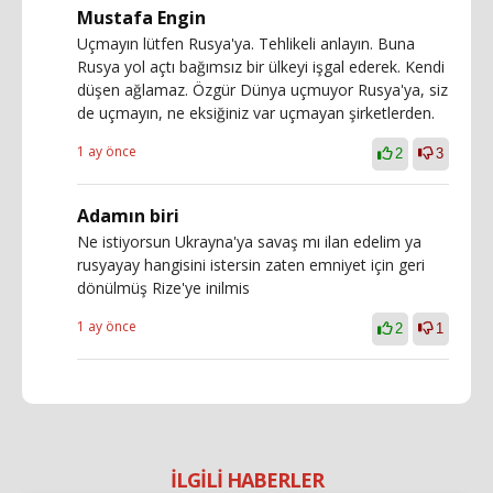
Mustafa Engin
Uçmayın lütfen Rusya'ya. Tehlikeli anlayın. Buna
Rusya yol açtı bağımsız bir ülkeyi işgal ederek. Kendi
düşen ağlamaz. Özgür Dünya uçmuyor Rusya'ya, siz
de uçmayın, ne eksiğiniz var uçmayan şirketlerden.
1 ay önce
2
3
Adamın biri
Ne istiyorsun Ukrayna'ya savaş mı ilan edelim ya
rusyayay hangisini istersin zaten emniyet için geri
dönülmüş Rize'ye inilmis
1 ay önce
2
1
İLGİLİ HABERLER