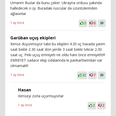
Umarım Ruslar da bunu çeker. Ukrayna ordusu yakında
halledecek o işi. Buradaki ruscular da üzüntülerinden
ağlasınlar
1 ay önce
0
0
Garüban uçuş ekipleri
Kimse düşünmüyor tabii bu ekipleri 4.30 uç havada yarım
saat bekle 2.30 saat dön yerde 3 saat bekle tekrar 2.30
saat uç. Peki uçuş emniyeti ne oldu hani önce emniyetti!!!
EMNİYET sadace ekip odalarında ki pankartlarından var
olmamalı!!!
1 ay önce
32
7
Hasan
Kimseyi zorla uçurmuyorlar
1 ay önce
2
2