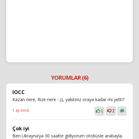
YORUMLAR (6)
IOCC
Kazan nere, Rize nere :-)), yakıtınız oraya kadar mı yetti?
1 ay önce
1
2
Çok iyi
Ben Ukrayna’ya 30 saatte gidiyorum otobüsle arabayla.