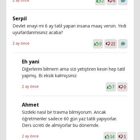
2 ay önce
2
6
Serpil
Devlet enayi mi 6 ay tatil yapan insana maaş versin. Yedi
uyurlardanmısınız acaba?
2 ay önce
0
22
Eh yani
Diğerlerini bilmem ama sizi yetiştiren kesin hep tatil
yapmış. Bi eksik kalmışsınız
2 ay önce
7
0
Ahmet
Sizdeki nasıl bir travma bilmiyorum. Ancak
öğretmenler sadece 60 gün yaz tatili yapıyorlar.
Ders ücreti de almıyorlar bu dönemde.
2 ay önce
14
1