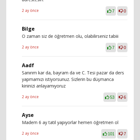
2 ay önce
7
0
Bilge
O zaman siz de öğretmen olu, olabilirseniz tabiii
2 ay önce
7
0
Aadf
Sanırım kar da, bayram da ve C. Tesi pazar da ders
yapmamızı istiyorsunuz. Sizlerin bu düşmanca
kininizi anlayamıyoruz
2 ay önce
53
6
Ayse
Madem 6 ay tatil yapıyorlar hemen öğretmen ol
2 ay önce
101
7