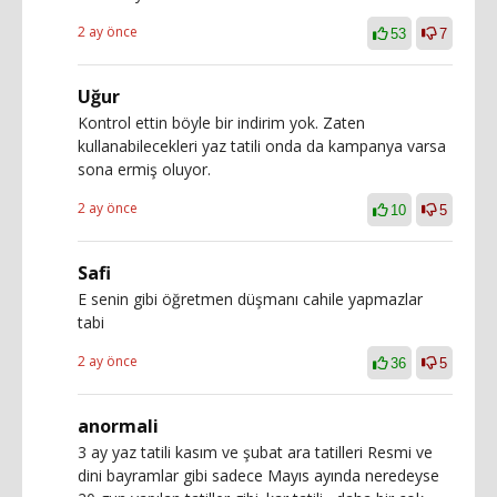
2 ay önce
53
7
Uğur
Kontrol ettin böyle bir indirim yok. Zaten
kullanabilecekleri yaz tatili onda da kampanya varsa
sona ermiş oluyor.
2 ay önce
10
5
Safi
E senin gibi öğretmen düşmanı cahile yapmazlar
tabi
2 ay önce
36
5
anormali
3 ay yaz tatili kasım ve şubat ara tatilleri Resmi ve
dini bayramlar gibi sadece Mayıs ayında neredeyse