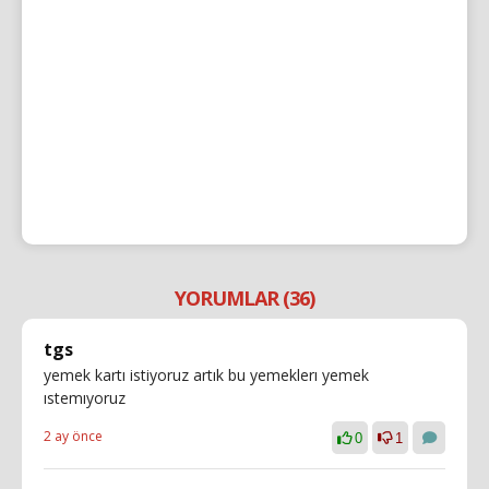
YORUMLAR (36)
tgs
yemek kartı istiyoruz artık bu yemeklerı yemek
ıstemıyoruz
2 ay önce
0
1