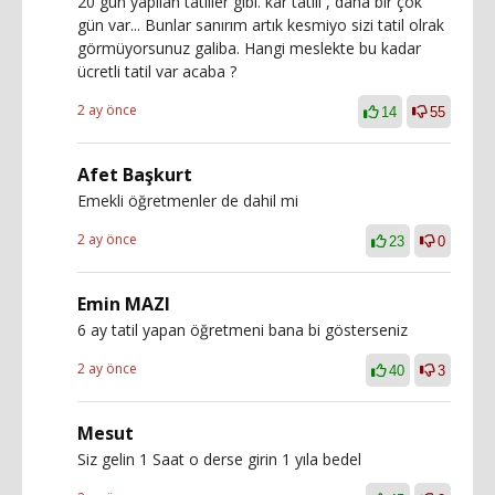
20 gun yapılan tatiller gibi. kar tatili , daha bir çok
gün var... Bunlar sanırım artık kesmiyo sizi tatil olrak
görmüyorsunuz galiba. Hangi meslekte bu kadar
ücretli tatil var acaba ?
2 ay önce
14
55
Afet Başkurt
Emekli öğretmenler de dahil mi
2 ay önce
23
0
Emin MAZI
6 ay tatil yapan öğretmeni bana bi gösterseniz
2 ay önce
40
3
Mesut
Siz gelin 1 Saat o derse girin 1 yıla bedel