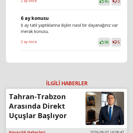
2 ay önce
45
3
6 ay konusu
6 ay tatil yaptıklarına ilişkin nasıl bir dayanağınız var
merak konusu.
2 ay önce
96
5
İLGİLİ HABERLER
Tahran-Trabzon
Arasında Direkt
Uçuşlar Başlıyor
Havacılık Haberleri
2026-08-07 16:08:47