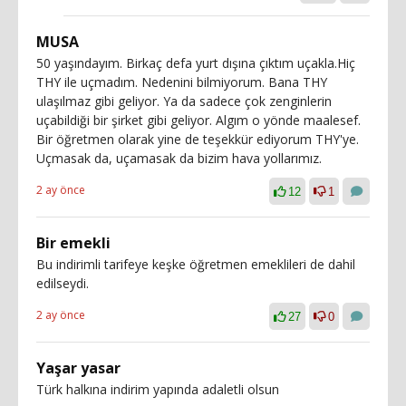
MUSA
50 yaşındayım. Birkaç defa yurt dışına çıktım uçakla.Hiç
THY ile uçmadım. Nedenini bilmiyorum. Bana THY
ulaşılmaz gibi geliyor. Ya da sadece çok zenginlerin
uçabildiği bir şirket gibi geliyor. Algım o yönde maalesef.
Bir öğretmen olarak yine de teşekkür ediyorum THY'ye.
Uçmasak da, uçamasak da bizim hava yollarımız.
2 ay önce
12
1
Bir emekli
Bu indirimli tarifeye keşke öğretmen emeklileri de dahil
edilseydi.
2 ay önce
27
0
Yaşar yasar
Türk halkına indirim yapında adaletli olsun