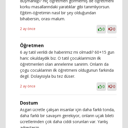
düşmanlığı? Hiç öğretmen görmemiş de öğretmeni
korku masallarındaki yaratıklar gibi tanımlıyorsun.
Eğitim-öğretimin nasıl bir şey olduğundan
bihabersin, orası malum.
2 ay önce
0
0
Öğretmen
6 ay tatil verildi de haberimiz mi olmadi? 60+15 gun
haric okuldaydik biz. O tatil çocuklarimizin ilk
öğretmenleri olan annelerine sanirim. Onlarin da
çogu cocuklarinin ilk öğretmeni oldugunun farkinda
degil. Dolayisiyla bu tez düser.
2 ay önce
0
0
Dostum
Asgari ücretle çalışan insanlar için daha farklı tonda,
daha farklı bir savaşım gerekiyor, onların uçak bileti
ücretlerinden çok daha ciddi sorunları var. Yanlış
adrestesin.