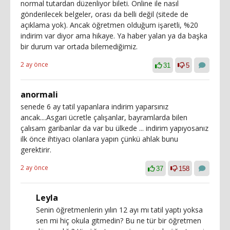
normal tutardan düzenliyor bileti. Online ile nasıl
gönderilecek belgeler, orası da belli değil (sitede de
açıklama yok). Ancak öğretmen olduğum işaretli, %20
indirim var diyor ama hikaye. Ya haber yalan ya da başka
bir durum var ortada bilemediğimiz.
2 ay önce
31
5
anormali
senede 6 ay tatil yapanlara indirim yaparsınız
ancak....Asgari ücretle çalışanlar, bayramlarda bilen
çalısam garibanlar da var bu ülkede ... indirim yapıyosanız
ilk önce ihtiyacı olanlara yapın çünkü ahlak bunu
gerektirir.
2 ay önce
37
158
Leyla
Senin öğretmenlerin yılın 12 ayı mı tatil yaptı yoksa
sen mi hiç okula gitmedin? Bu ne tür bir öğretmen