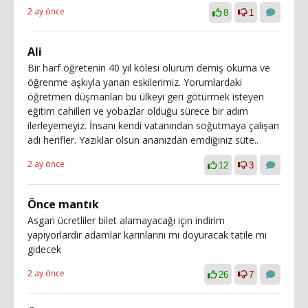
2 ay önce
8
1
Ali
Bir harf öğretenin 40 yıl kölesi olurum demiş okuma ve
öğrenme aşkıyla yanan eskilerimiz. Yorumlardaki
öğretmen düşmanları bu ülkeyi geri götürmek isteyen
eğitim cahilleri ve yobazlar olduğu sürece bir adım
ilerleyemeyiz. İnsanı kendi vatanından soğutmaya çalışan
adi herifler. Yazıklar olsun ananızdan emdiğiniz süte..
2 ay önce
12
3
Önce mantık
Asgari ücretliler bilet alamayacağı için indirim
yapıyorlardır adamlar karınlarını mı doyuracak tatile mi
gidecek
2 ay önce
26
7