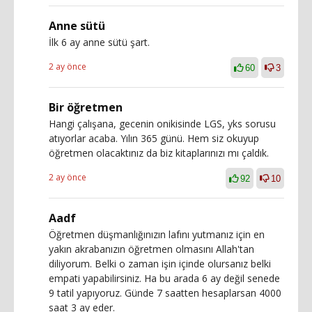
Anne sütü
İlk 6 ay anne sütü şart.
2 ay önce
60
3
Bir öğretmen
Hangi çalışana, gecenin onikisinde LGS, yks sorusu
atıyorlar acaba. Yılın 365 günü. Hem siz okuyup
öğretmen olacaktınız da biz kitaplarınızı mı çaldık.
2 ay önce
92
10
Aadf
Öğretmen düşmanlığınızın lafını yutmanız için en
yakın akrabanızın öğretmen olmasını Allah'tan
diliyorum. Belki o zaman işin içinde olursanız belki
empati yapabilirsiniz. Ha bu arada 6 ay değil senede
9 tatil yapıyoruz. Günde 7 saatten hesaplarsan 4000
saat 3 ay eder.