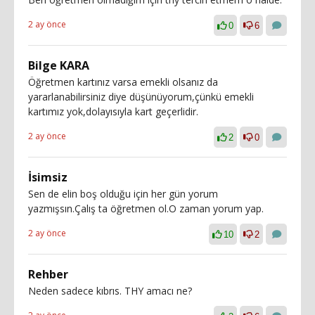
2 ay önce
0
6
Bilge KARA
Öğretmen kartınız varsa emekli olsanız da
yararlanabilirsiniz diye düşünüyorum,çünkü emekli
kartımız yok,dolayısıyla kart geçerlidir.
2 ay önce
2
0
İsimsiz
Sen de elin boş olduğu için her gün yorum
yazmışsın.Çalış ta öğretmen ol.O zaman yorum yap.
2 ay önce
10
2
Rehber
Neden sadece kıbrıs. THY amacı ne?