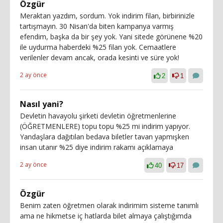
Özgür
Meraktan yazdım, sordum. Yok indirim filan, birbirinizle
tartışmayın. 30 Nisan'da biten kampanya varmış
efendim, başka da bir şey yok. Yani sitede görünene %20
ile uydurma haberdeki %25 filan yok. Cemaatlere
verilenler devam ancak, orada kesinti ve süre yok!
2 ay önce
2
1
Nasıl yani?
Devletin havayolu şirketi devletin öğretmenlerine
(ÖĞRETMENLERE) topu topu %25 mi indirim yapıyor.
Yandaşlara dağıtılan bedava biletler tavan yapmışken
insan utanır %25 diye indirim rakamı açıklamaya
2 ay önce
40
17
Özgür
Benim zaten öğretmen olarak indirimim sisteme tanımlı
ama ne hikmetse iç hatlarda bilet almaya çalıştığımda