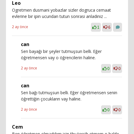
Leo
Ogretmen dusmani yobazlar sizler dogruca cemaat
evlerine bir ipin ucundan tutun sonrasi anladiniz ...
2 ay önce
1
6
can
Sen bayağı bir şeyler tutmuşsun belli. Eğer
öğretmensen vay o öğrencilerin haline.
2 ay önce
0
0
can
Sen bağı tutmuşsun belli. Eğer öğretmensen senin
öğrettiğin çocukların vay haline.
2 ay önce
0
0
Cem
Ben öğretmen olmadığım için thy tercih etmem o halde.