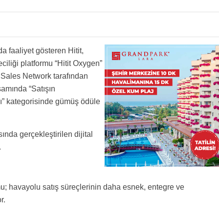
a faaliyet gösteren Hitit,
iliği platformu “Hitit Oxygen”
t, Sales Network tarafından
amında “Satışın
ğı” kategorisinde gümüş ödüle
nda gerçekleştirilen dijital
.
ormu; havayolu satış süreçlerinin daha esnek, entegre ve
r.