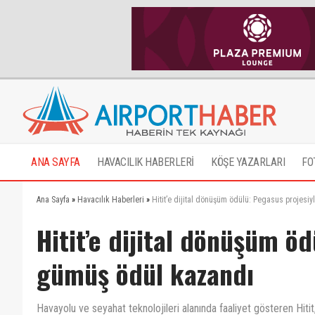
ANA SAYFA
HAVACILIK HABERLERİ
KÖŞE YAZARLARI
FO
Ana Sayfa
»
Havacılık Haberleri
»
Hitit’e dijital dönüşüm ödülü: Pegasus projesi
Hitit’e dijital dönüşüm ö
gümüş ödül kazandı
Havayolu ve seyahat teknolojileri alanında faaliyet gösteren Hitit