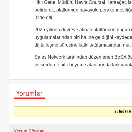
Hitit Genel Müdürü Nevra Onursal Karaağaç ise H
belirterek, platformun havayolu perakendecili
ifade etti.
2025 yılında devreye alınan platformun bugün
uygulamalarından biri haline geldiğini kayded
dijitalleşme sürecine katkı sağlamasından mutl
Sales Network tarafından düzenlenen BoSA ödülle
ve sürdürülebilir büyüme alanlarında fark yarata
Yorumlar
Bu haber i
Yorum Gönder