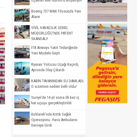
Uçakları Ben Gurion'u Boşaltıyor
Boeing 737 MAX Filosunda Yeni
Alarm
SİVİL HAVACILIK GENEL
MÜDÜRLÜĞÜ'NDE PATENT
SKANDALI!
ITA Airways Yakıt Tedariğinde
Yeni Modele Geçti
Ryanair Yolcusu Uçağı Kaçırdı,
Apronda Olay Çıkardı
KABİN TAVANINDAN SU DAMLADI;
O sızıntının nedeni belli oldu!
Suriye'de 14 yıl sonra ilk kez iç
hat uçuşu gerçekleştirildi
Kırklareli'nde Kritik Sağlık
Operasyonu: Hava Ambulansı
Devreye Girdi