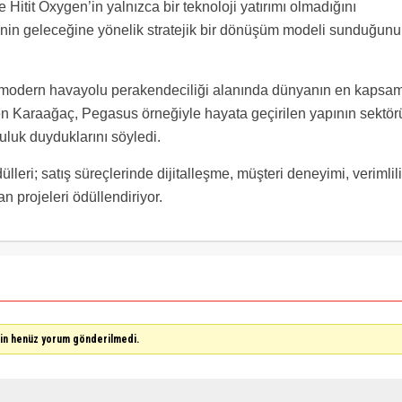
itit Oxygen’in yalnızca bir teknoloji yatırımı olmadığını
ğinin geleceğine yönelik stratejik bir dönüşüm modeli sunduğunu
 modern havayolu perakendeciliği alanında dünyanın en kapsam
en Karaağaç, Pegasus örneğiyle hayata geçirilen yapının sektör
uluk duyduklarını söyledi.
ri; satış süreçlerinde dijitalleşme, müşteri deneyimi, verimlil
n projeleri ödüllendiriyor.
çin henüz yorum gönderilmedi.