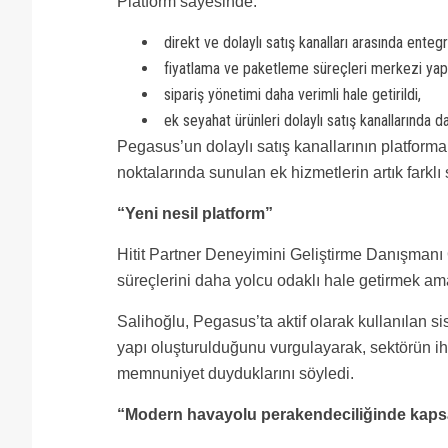
Platform sayesinde:
direkt ve dolaylı satış kanalları arasında enteg
fiyatlama ve paketleme süreçleri merkezi yapı
sipariş yönetimi daha verimli hale getirildi,
ek seyahat ürünleri dolaylı satış kanallarında 
Pegasus’un dolaylı satış kanallarının platforma 
noktalarında sunulan ek hizmetlerin artık farklı s
“Yeni nesil platform”
Hitit Partner Deneyimini Geliştirme Danışmanı 
süreçlerini daha yolcu odaklı hale getirmek amacıy
Salihoğlu, Pegasus’ta aktif olarak kullanılan si
yapı oluşturulduğunu vurgulayarak, sektörün ih
memnuniyet duyduklarını söyledi.
“Modern havayolu perakendeciliğinde kaps