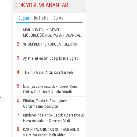
ÇOK YORUMLANANLAR
Bugün
Bu Hafta
Bu Ay
1
SİVİL HAVACILIK GENEL
MÜDÜRLÜĞÜ'NDE PATENT SKANDALI!
2
SHGM'DEN PİS KOKULAR GELİYOR!
3
Ayjet'e ait eğitim uçağı kırıma uğradı
4
THY’nin Geliri Arttı, Kârı Geriledi
5
İspanya ve Fransa'daki Görev Sona
Erdi: 4 Türk Uçağı Yurda Döndü
r
6
Pilotlar, Toplu İş Sözleşmesi
Görüşmesini İptal Etti!
7
Kırklareli'nde Kritik Sağlık Operasyonu:
Hava Ambulansı Devreye Girdi
8
KABİN TAVANINDAN SU DAMLADI; O
sızıntının nedeni belli oldu!