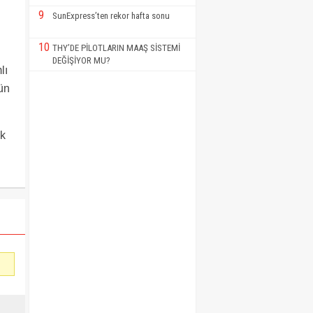
9
SunExpress’ten rekor hafta sonu
10
THY’DE PİLOTLARIN MAAŞ SİSTEMİ
DEĞİŞİYOR MU?
lı
ün
ik