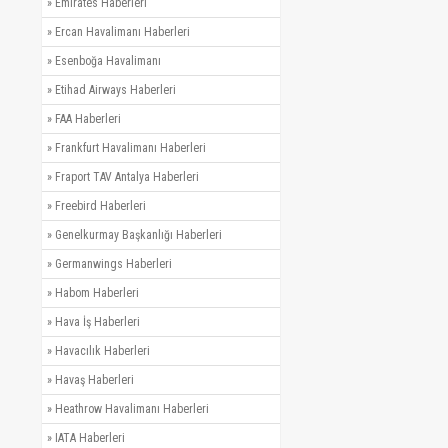
»
Emirates Haberleri
»
Ercan Havalimanı Haberleri
»
Esenboğa Havalimanı
»
Etihad Airways Haberleri
»
FAA Haberleri
»
Frankfurt Havalimanı Haberleri
»
Fraport TAV Antalya Haberleri
»
Freebird Haberleri
»
Genelkurmay Başkanlığı Haberleri
»
Germanwings Haberleri
»
Habom Haberleri
»
Hava İş Haberleri
»
Havacılık Haberleri
»
Havaş Haberleri
»
Heathrow Havalimanı Haberleri
»
IATA Haberleri