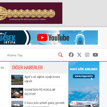
DİĞER HABERLER
8:56
Ayjet'e ait eğitim uçağı kırıma
uğradı
SHGM'DEN PİS KOKULAR
GELİYOR!
O hava yolu şirketi geniş gövdeli