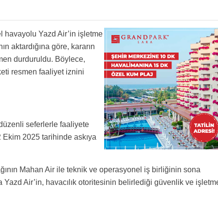
el havayolu Yazd Air’in işletme
’nın aktardığına göre, kararın
men durduruldu. Böylece,
ti resmen faaliyet iznini
zenli seferlerle faaliyete
2 Ekim 2025 tarihinde askıya
nın Mahan Air ile teknik ve operasyonel iş birliğinin sona
 Yazd Air’in, havacılık otoritesinin belirlediği güvenlik ve işletm