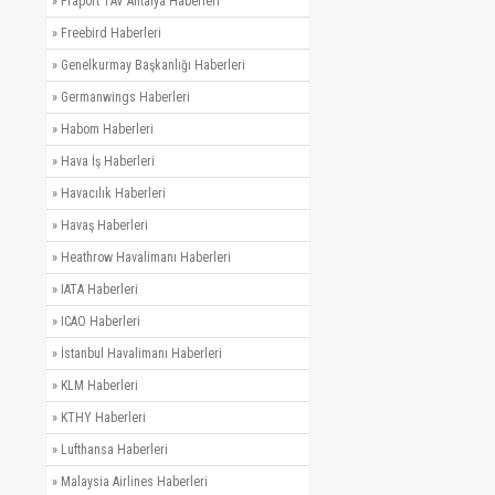
»
Fraport TAV Antalya Haberleri
»
Freebird Haberleri
»
Genelkurmay Başkanlığı Haberleri
»
Germanwings Haberleri
»
Habom Haberleri
»
Hava İş Haberleri
»
Havacılık Haberleri
»
Havaş Haberleri
»
Heathrow Havalimanı Haberleri
»
IATA Haberleri
»
ICAO Haberleri
»
İstanbul Havalimanı Haberleri
»
KLM Haberleri
»
KTHY Haberleri
»
Lufthansa Haberleri
»
Malaysia Airlines Haberleri