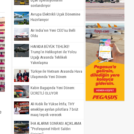
uçak operasyonlarını
sonlandırıyor
Avrupa Elektrikli Uçak Dönemine
Hazırlanıyor
Air India’nın Yeni CEO’su Belli
Oldu
HAVADA BÜYÜK TEHLİKE!
Trump'ın Helikopteri ile Yolcu
Uçağı Arasında Tehlikeli
Yakınlaşma
Türkiye ile Vietnam Arasında Hava
Ulaşımında Yeni Dönem
Kabin Bagajında Yeni Dönem:
ÜCRETLİ OLUYOR
Ali Kıdık İle Yükse İrtifa; THY
emekliye ayrılan pilotlara 7 brüt
e
maaş teşvik verecek
İHA ALARMI SONRASI AÇIKLAMA
"Profesyonel Hibrit Saldırı