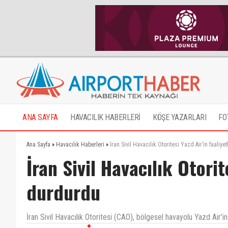
ANA SAYFA
HAVACILIK HABERLERİ
KÖŞE YAZARLARI
FO
Ana Sayfa
»
Havacılık Haberleri
»
İran Sivil Havacılık Otoritesi Yazd Air’in faaliye
İran Sivil Havacılık Otorit
durdurdu
İran Sivil Havacılık Otoritesi (CAO), bölgesel havayolu Yazd Air’in 