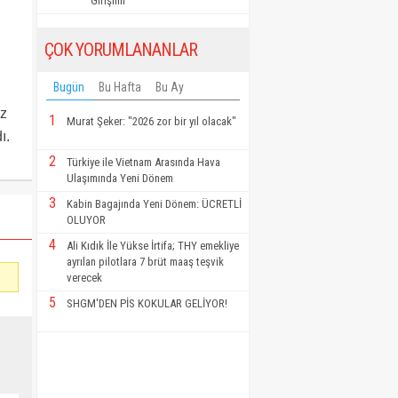
Girişimi"
ÇOK YORUMLANANLAR
Bugün
Bu Hafta
Bu Ay
öz
1
Murat Şeker: "2026 zor bir yıl olacak"
ı.
2
Türkiye ile Vietnam Arasında Hava
Ulaşımında Yeni Dönem
3
Kabin Bagajında Yeni Dönem: ÜCRETLİ
OLUYOR
4
Ali Kıdık İle Yükse İrtifa; THY emekliye
ayrılan pilotlara 7 brüt maaş teşvik
verecek
5
SHGM'DEN PİS KOKULAR GELİYOR!