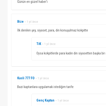
Günün en güzel haber'i
Bize
~ 1 yıl önce
İlk denilen şey, siyaset, para, din konuşulmaz kokpitte
TiK
~ 1 yıl önce
Oysa kokpitlerde para kadın din siyasetten başka bi
Kasli 777 FO
~ 1 yıl önce
Bazi kaptanlara uygulamak istediğim tarife
Genç Kaptan
~ 1 yıl önce