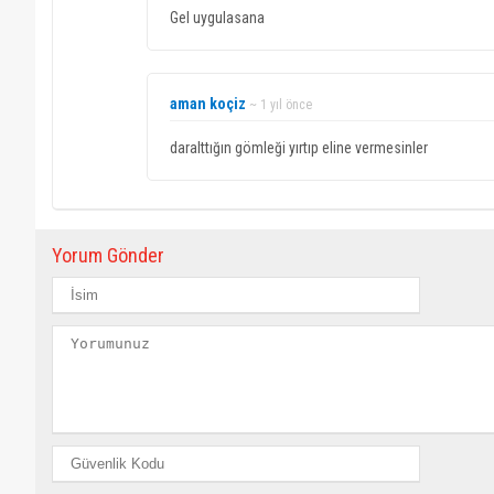
Gel uygulasana
aman koçiz
~ 1 yıl önce
daralttığın gömleği yırtıp eline vermesinler
Yorum Gönder