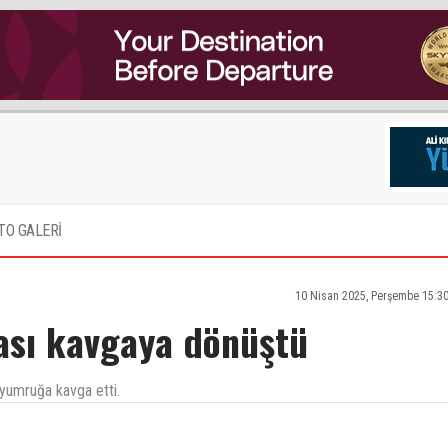
TO GALERİ
10 Nisan 2025, Perşembe 15:3
ması kavgaya dönüştü
k yumruğa kavga etti.
n havacılığa yakışır haberler yayınlayın. Örneğin uçuş okullarının saçmalıklarını hiç