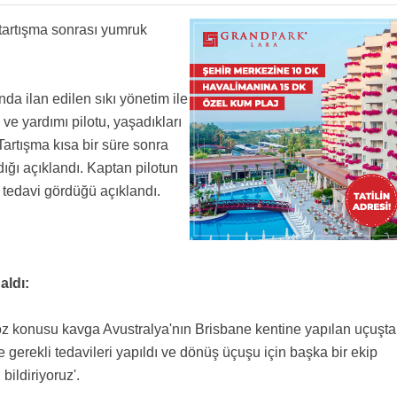
z Öyle değil mi?
ucularınıza haberiniz yok galiba. Zaten farkediyorsunuzdur haberlerinize yorum hiç yok.
i tartışma sonrası yumruk
e
da ilan edilen sıkı yönetim ile
ve yardımı pilotu, yaşadıkları
Tartışma kısa bir süre sonra
ığı açıklandı. Kaptan pilotun
a tedavi gördüğü açıklandı.
aldı:
Söz konusu kavga Avustralya'nın Brisbane kentine yapılan uçuşt
gerekli tedavileri yapıldı ve dönüş üçuşu için başka bir ekip
 bildiriyoruz'.