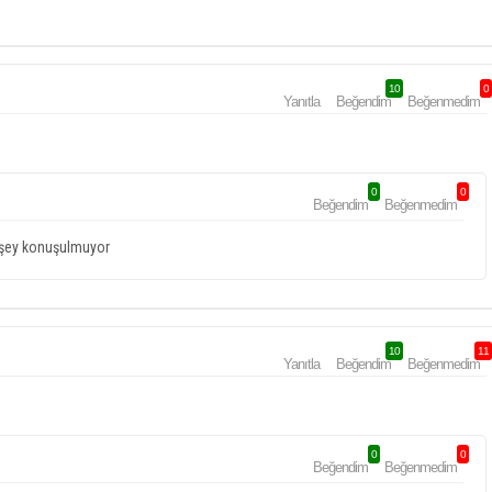
10
0
Yanıtla
Beğendim
Beğenmedim
0
0
Beğendim
Beğenmedim
r şey konuşulmuyor
10
11
Yanıtla
Beğendim
Beğenmedim
0
0
Beğendim
Beğenmedim