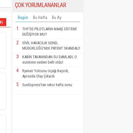
ÇOK YORUMLANANLAR
Bugün
Bu Hafta
Bu Ay
8)
1
THY’DE PİLOTLARIN MAAŞ SİSTEMİ
DEĞİŞİYOR MU?
2
SİVİL HAVACILIK GENEL
MÜDÜRLÜĞÜ'NDE PATENT SKANDALI!
3
KABİN TAVANINDAN SU DAMLADI; O
sızıntının nedeni belli oldu!
4
Ryanair Yolcusu Uçağı Kaçırdı,
Apronda Olay Çıkardı
5
SunExpress’ten rekor hafta sonu