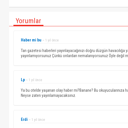
Yorumlar
Haber mi bu
~ 1 yıl önce
Tan gazetesi haberleri yayınlayacağınızı doğru düzgün havacılığa yak
yayınlamıyorsunuz Çünkü onlardan nemalanıyorsunuz Öyle değil m
Lp
~ 1 yıl önce
Ya bu otelde yaşanan olay haber mi?Banane? Bu okuyucularınıza hab
Neyse zaten yayınlamayacaksınız.
Erdi
~ 1 yıl önce