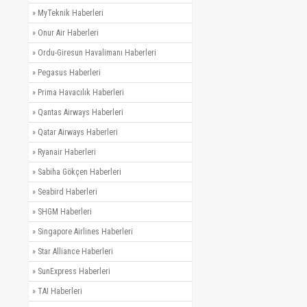
»
MyTeknik Haberleri
»
Onur Air Haberleri
»
Ordu-Giresun Havalimanı Haberleri
»
Pegasus Haberleri
»
Prima Havacılık Haberleri
»
Qantas Airways Haberleri
»
Qatar Airways Haberleri
»
Ryanair Haberleri
»
Sabiha Gökçen Haberleri
»
Seabird Haberleri
»
SHGM Haberleri
»
Singapore Airlines Haberleri
»
Star Alliance Haberleri
»
SunExpress Haberleri
»
TAI Haberleri