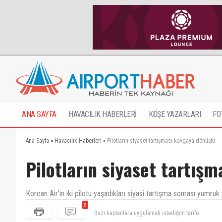
ANA SAYFA
HAVACILIK HABERLERİ
KÖŞE YAZARLARI
FO
Ana Sayfa
»
Havacılık Haberleri
»
Pilotların siyaset tartışması kavgaya dönüştü
Pilotların siyaset tartış
Korean Air'in iki pilotu yaşadıkları siyasi tartışma sonrası yumru
8
Tan gazetesi haberleri yayınlayacağınızı doğru düzgü