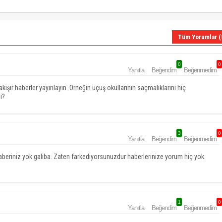
Tüm Yorumlar (
0
0
Yanıtla
Beğendim
Beğenmedim
ışır haberler yayınlayın. Örneğin uçuş okullarının saçmalıklarını hiç
i?
3
0
Yanıtla
Beğendim
Beğenmedim
eriniz yok galiba. Zaten farkediyorsunuzdur haberlerinize yorum hiç yok.
1
0
Yanıtla
Beğendim
Beğenmedim