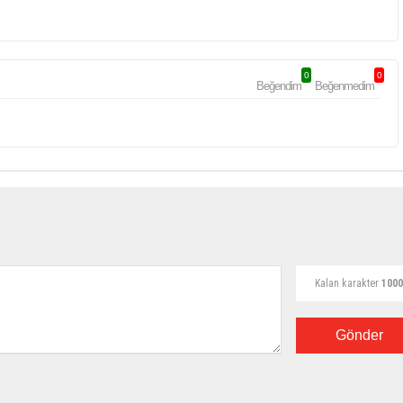
0
0
Beğendim
Beğenmedim
Kalan karakter
1000
Gönder