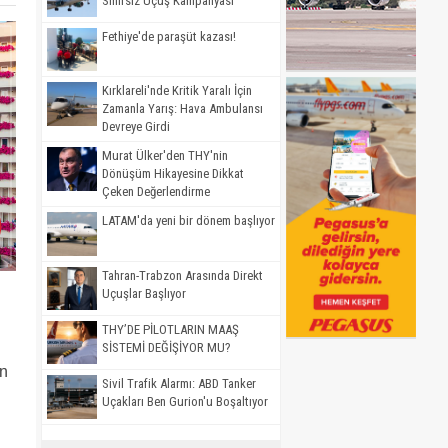
Sınırsız Uçuş Kampanyası
Fethiye'de paraşüt kazası!
Kırklareli'nde Kritik Yaralı İçin
Zamanla Yarış: Hava Ambulansı
Devreye Girdi
Murat Ülker'den THY'nin
Dönüşüm Hikayesine Dikkat
Çeken Değerlendirme
LATAM'da yeni bir dönem başlıyor
Tahran-Trabzon Arasında Direkt
Uçuşlar Başlıyor
THY’DE PİLOTLARIN MAAŞ
SİSTEMİ DEĞİŞİYOR MU?
an
Sivil Trafik Alarmı: ABD Tanker
Uçakları Ben Gurion'u Boşaltıyor