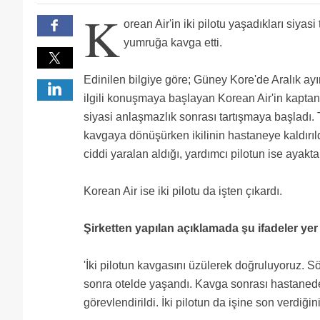
yayınlamıyorsunuz Çünkü onlardan nemalanıyorsunu
Ya bu otelde yaşanan olay haber mi?Banane? Bu okuy
K
Neyse zaten yayınlamayacaksınız.
Günün en güzel haber'i
orean Air'in iki pilotu yaşadıkları siyas
İlk denilen şey, siyaset, para, din konuşulmaz kokpitt
Bazi kaptanlara uygulamak istediğim tarife
yumruğa kavga etti.
Edinilen bilgiye göre; Güney Kore'de Aralık ayın
ilgili konuşmaya başlayan Korean Air'in kaptan 
siyasi anlaşmazlık sonrası tartışmaya başladı. 
kavgaya dönüşürken ikilinin hastaneye kaldırıld
ciddi yaralan aldığı, yardımcı pilotun ise ayakt
Korean Air ise iki pilotu da işten çıkardı.
Şirketten yapılan açıklamada şu ifadeler yer 
'İki pilotun kavgasını üzülerek doğruluyoruz. 
sonra otelde yaşandı. Kavga sonrası hastanede 
görevlendirildi. İki pilotun da işine son verdiğini