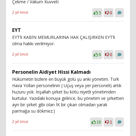
Çekme / Vakum Kuvveti
2 yıl önce
3
0
EYT
EYT’li KABİN MEMURLARINA HAK ÇALIŞIRKEN EYT’li
olma hakkı verilmiyor.
2 yıl önce
9
0
Personelin Aidiyet Hissi Kalmadı
Hükümetin bizlere en büyük golü şu anki yönetim. Türk
Hava Yolları personelinin ( Uçuş veya yer personeli) artık
huzuru yok. İnşallah şirket bu kötü niyetli yönetimden
kurtulur. Yazıdaki konuya gelince, bu yönetim ve şirketten
ayrı bir şirket gibi olan İK bir çıkarı olmadan yaralı
parmağa su dökmez:)
2 yıl önce
19
1