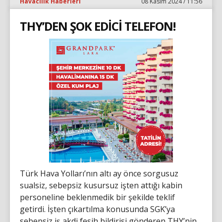
Havacılık Haberleri
08 Kasım 2024 / 11:56
THY’DEN ŞOK EDİCİ TELEFON!
Türk Hava Yolları’nın altı ay önce sorgusuz
sualsiz, sebepsiz kusursuz işten attığı kabin
personeline beklenmedik bir şekilde teklif
getirdi. İşten çıkartılma konusunda SGK’ya
sebepsiz iş akdi fesih bildirisi gönderen THY’nin