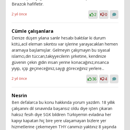
Birazcık hafifletir.
2 yıl önce
2
0
Cümle çalışanlara
Denize düşen yılana sarılır hesabı baktılar ki durum
kötü,acil eleman sıkıntısı var işlerine yarayacakları hemen
aramaya başlamışlar. Gelmeyin çalışmayın bu siyasal
islamcı,din tüccarı,takiyyecilerin şirketine, kendinize
güvenin çekin gidin insan yerine konacağınız,insanca
yiyip, içip geçineceğiniz,saygı göreceğiniz yerlere...
2 yıl önce
36
4
Nesrin
Ben defalarca bu konu hakkında yorum yazdım. 18 yıllık
çalışanını dil sınavında başarısız oldu diye işten çıkaran
haksız fesih diye SGK bildiren Türkiyemin evladına her
kapıyı kapatan hiç bire yere ulaşamayan bizlere yer
hizmetlerine çekemeyen THY canımızı yaktınız 8 yaşında