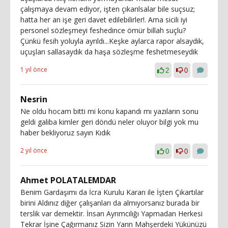
çalışmaya devam ediyor, işten çıkarılsalar bile suçsuz;
hatta her an işe geri davet edilebilirler!. Ama sicili iyi
personel sözleşmeyi feshedince ömür billah suçlu?
Çünkü fesih yoluyla ayrıldı...Keşke aylarca rapor alsaydık,
uçuşları sallasaydık da haşa sözleşme feshetmeseydik
1 yıl önce
2
0
Nesrin
Ne oldu hocam bitti mi konu kapandı mı yazıların sonu
geldi galiba kimler geri döndü neler oluyor bilgi yok mu
haber bekliyoruz sayın Kıdık
2 yıl önce
0
0
Ahmet POLATALEMDAR
Benim Gardaşımı da İcra Kurulu Kararı ile İşten Çıkartılar
birini Aldınız diğer çalışanları da almıyorsanız burada bir
terslik var demektir. İnsan Ayrımcılığı Yapmadan Herkesi
Tekrar İşine Çağırmanız Sizin Yarın Mahşerdeki Yükünüzü