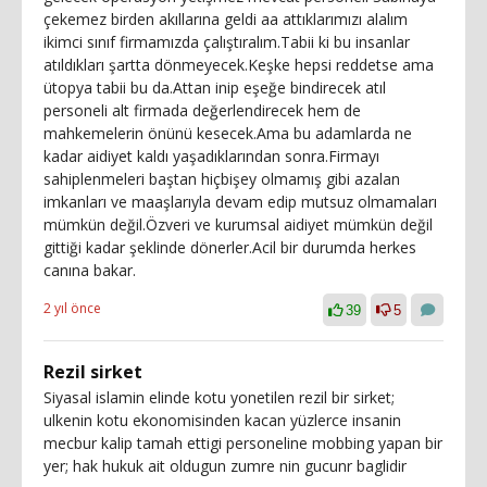
çekemez birden akıllarına geldi aa attıklarımızı alalım
ikimci sınıf firmamızda çalıştıralım.Tabii ki bu insanlar
atıldıkları şartta dönmeyecek.Keşke hepsi reddetse ama
ütopya tabii bu da.Attan inip eşeğe bindirecek atıl
personeli alt firmada değerlendirecek hem de
mahkemelerin önünü kesecek.Ama bu adamlarda ne
kadar aidiyet kaldı yaşadıklarından sonra.Firmayı
sahiplenmeleri baştan hiçbişey olmamış gibi azalan
imkanları ve maaşlarıyla devam edip mutsuz olmamaları
mümkün değil.Özveri ve kurumsal aidiyet mümkün değil
gittiği kadar şeklinde dönerler.Acil bir durumda herkes
canına bakar.
2 yıl önce
39
5
Rezil sirket
Siyasal islamin elinde kotu yonetilen rezil bir sirket;
ulkenin kotu ekonomisinden kacan yüzlerce insanin
mecbur kalip tamah ettigi personeline mobbing yapan bir
yer; hak hukuk ait oldugun zumre nin gucunr baglidir