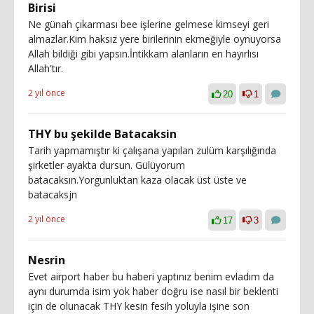
Birisi
Ne günah çıkarması bee işlerine gelmese kimseyi geri
almazlar.Kim haksız yere birilerinin ekmeğiyle oynuyorsa
Allah bildiği gibi yapsın.İntikkam alanların en hayırlısı
Allah'tır.
2 yıl önce
20
1
THY bu şekilde Batacaksin
Tarih yapmamıştır ki çalışana yapılan zulüm karşılığında
şirketler ayakta dursun. Gülüyorum
batacaksın.Yorgunluktan kaza olacak üst üste ve
batacaksjn
2 yıl önce
17
3
Nesrin
Evet airport haber bu haberi yaptınız benim evladım da
aynı durumda isim yok haber doğru ise nasıl bir beklenti
için de olunacak THY kesin fesih yoluyla işine son