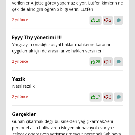
verilenler A jette görev yapamaz diyor. Lütfen kimlerin ne
şekilde alındığını öğrenip bilgi verin. Lütfen
2 yıl önce
10
2
Eyyy Thy yönetimi !!!
Yargıtay'ın onadığı sosyal haklar mahkeme kararını
uygulamak için de arasınlar ve hakları versinler !!!
2 yıl önce
28
1
Yazik
Nasil rezillik
2 yıl önce
17
2
Gerçekler
Günah çıkarmak değil bu sinekten yağ çıkarmak.Yeni
personel alsa halihazırda işleyen bir havayolu var yaz
gelecek operasyon yetişmez mevcut personeli Sabihaya