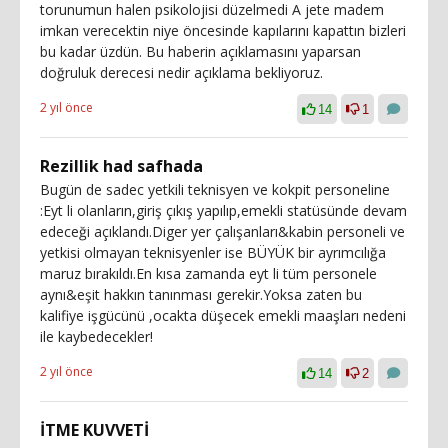
torunumun halen psikolojisi düzelmedi A jete madem
imkan verecektin niye öncesinde kapılarını kapattın bizleri
bu kadar üzdün. Bu haberin açıklamasını yaparsan
doğruluk derecesi nedir açıklama bekliyoruz.
2 yıl önce
14
1
Rezillik had safhada
Bugün de sadec yetkili teknisyen ve kokpit personeline
:Eyt li olanların,giriş çıkış yapılıp,emekli statüsünde devam
edeceği açıklandı.Diger yer çalışanları&kabin personeli ve
yetkisi olmayan teknisyenler ise BÜYÜK bir ayrımcılığa
maruz bırakıldı.En kısa zamanda eyt li tüm personele
aynı&eşit hakkın tanınması gerekir.Yoksa zaten bu
kalifiye işgücünü ,ocakta düşecek emekli maaşları nedeni
ile kaybedecekler!
2 yıl önce
14
2
İTME KUVVETİ