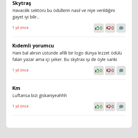
Skytraş
Havacılık sektörü bu ödüllerin nasıl ve niye verildiğini
gayet iyi bilir...
1 yıl önce
0
0
Kıdemli yorumcu
Hani bal alırsın üstünde afilli bir logo dünya lezzet ödülü
falan yazar ama içi şeker. Bu skytrax işi de öyle sanki
1 yıl önce
0
0
Km
Luftansa bizi giskaniyeahhh
1 yıl önce
0
0