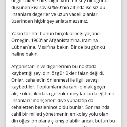
değil. Ülkede hırsızlığın kötü bir şey olduğunu
düşünen kişi sayısı %50'nin altında ise siz bu
insanlara değerler ve uzun vadeli planlar
üzerinden hiçbir şey anlatamazsınız.
Yakın tarihte bunun birçok örneği yaşandı.
Örneğin, 1960'lar Afganistan’ına, İran’ına
Lübnan’ına, Mısır’ına bakın. Bir de bu günkü
haline bakın.
Afganistan’ın ve diğerlerinin bu noktada
kaybettiği şey, dini özgürlükler falan değildi.
Onlar, cehalet’in önlenmesi ile ilgili savaşı
kaybettiler. Toplumlarında cahil olmak geçer
akçe oldu, iktidara gelenler meydanlarda eğitimli
insanları “monşerler” diye yuhalatıp da
cehaletten beslenince oldu bunlar. Sonrasında
cahil bir milleti yönetmenin en kolay yolu olan
din öğesi ön plana çıkmış olabilir ancak bütün bu