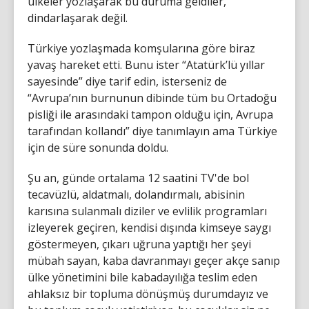
ülkeler yozlaşarak bu duruma geldiler,
dindarlaşarak değil.
Türkiye yozlaşmada komşularına göre biraz
yavaş hareket etti. Bunu ister “Atatürk’lü yıllar
sayesinde” diye tarif edin, isterseniz de
“Avrupa’nın burnunun dibinde tüm bu Ortadoğu
pisliği ile arasındaki tampon olduğu için, Avrupa
tarafından kollandı” diye tanımlayın ama Türkiye
için de süre sonunda doldu.
Şu an, günde ortalama 12 saatini TV'de bol
tecavüzlü, aldatmalı, dolandırmalı, abisinin
karısına sulanmalı diziler ve evlilik programları
izleyerek geçiren, kendisi dışında kimseye saygı
göstermeyen, çıkarı uğruna yaptığı her şeyi
mübah sayan, kaba davranmayı geçer akçe sanıp
ülke yönetimini bile kabadayılığa teslim eden
ahlaksız bir topluma dönüşmüş durumdayız ve