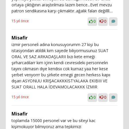
ortaya çıktığının araştırılması lazım bence...Evet mevzu
patron sendikasına karşı çıkmaktır..ağalık falan değillll....
15 yıl önce
0
0
Misafir
izmir personeli adına konusuyorumm 27 kişi bu
istasyondan atıldık kım sayede bılıyormusunuz SUAT
ORAL VE SAZ ARKADAŞLARII bızı kete emeği
şırharcadılarr kım içinn kendi cevresıdekı personnelın
tayını cıkmasın dıye kendısıı cok kurnaz yaa her kese
şerbet verıyorrr bu şirkete emegii gecen herkess kapıı
dışarı ASYONUU KRIŞACAKKKISTYALAKA EKIBIII VE
SUAT ORALL HALA İDEVAMOLACAKKK İZMIR
15 yıl önce
0
0
Misafir
toplamda 15000 personel var ve bu siteyi kac
kişimokuyor bılmıyoruz ama tepkimizi