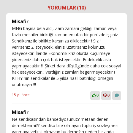
YORUMLAR (10)
Misafir
MNG başına bela aldı, Zam zamanı geldiği zaman veya
fazla mesailer biriktiği zaman en ufak bir pürüzde işçiniz
Sendikanız ile birlikte karşınıza dikilecektir ! Siz 1
verirseniz 2 isteyecek, elinizi uzatırsanız kolunuzu
isteyecektir. İleride Ekonomik kriz olurda küçülmeye
giderseniz daha çok hak isteyecektir. Fedekarlık asla
yapmayacaktır !!! Şirket dara düştügünde daha cok sosyal
hak isteyecektir... Verdiğiniz zamları begenmeyecektir !
KTHY nin sendikalar ile 5 yılda nasıl batırıldığı örneğini
unutmayın !!!
15 yıl önce
0
0
Misafir
Ne sendikasından bahsediyosunuz? metsan denen
dernektenmi?? sendika bile olmayan toplu iş sözleşmesi
yapmaya yetkisi olmayan bu derneğin neden bir anda