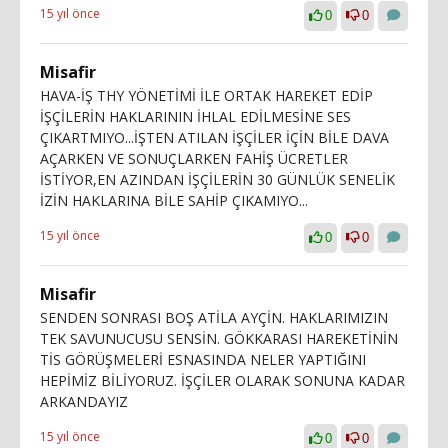
15 yıl önce
0
0
Misafir
HAVA-İŞ THY YÖNETİMİ İLE ORTAK HAREKET EDİP
İŞÇİLERİN HAKLARININ İHLAL EDİLMESİNE SES
ÇIKARTMIYO...İŞTEN ATILAN İŞÇİLER İÇİN BİLE DAVA
AÇARKEN VE SONUÇLARKEN FAHİŞ ÜCRETLER
İSTİYOR,EN AZINDAN İŞÇİLERİN 30 GÜNLÜK SENELİK
İZİN HAKLARINA BİLE SAHİP ÇIKAMIYO...
15 yıl önce
0
0
Misafir
SENDEN SONRASI BOŞ ATİLA AYÇİN. HAKLARIMIZIN
TEK SAVUNUCUSU SENSİN. GÖKKARASI HAREKETİNİN
TİS GÖRÜŞMELERİ ESNASINDA NELER YAPTIĞINI
HEPİMİZ BİLİYORUZ. İŞÇİLER OLARAK SONUNA KADAR
ARKANDAYIZ
15 yıl önce
0
0