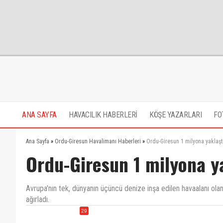
ANA SAYFA
HAVACILIK HABERLERİ
KÖŞE YAZARLARI
FO
Ana Sayfa
»
Ordu-Giresun Havalimanı Haberleri
»
Ordu-Giresun 1 milyona yaklaşt
Ordu-Giresun 1 milyona y
Avrupa'nın tek, dünyanın üçüncü denize inşa edilen havaalanı ola
ağırladı.
29
Araptan başka giden turist yok. İnsan bir sorgulamaz