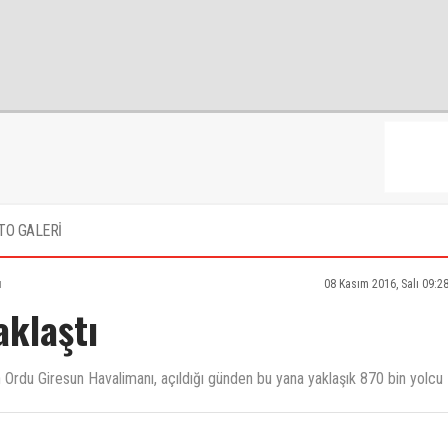
TO GALERİ
ı
08 Kasım 2016, Salı 09:2
aklaştı
n Ordu Giresun Havalimanı, açıldığı günden bu yana yaklaşık 870 bin yolcu
 mı, neden araplar geliyor diye