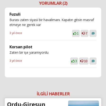
YORUMLAR (2)
Fuzuli
Burası zaten siyasi bir havalimanı. Kapatın gitsin masraf
etmeye ne gerek var
3 yıl önce
1
7
Korsan pilot
Zaten bir işe yaramıyordu
3 yıl önce
3
10
İLGİLİ HABERLER
Ordu-Giresun