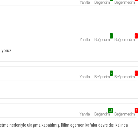
Yanıtla
Beğendim
Beğenmedim
0
0
Yanıtla
Beğendim
Beğenmedim
pıyoruz.
2
6
Yanıtla
Beğendim
Beğenmedim
11
4
Yanıtla
Beğendim
Beğenmedim
letme nedeniyle ulaşıma kapatılmış. Bilim egemen kafalar devre dışı kalınca