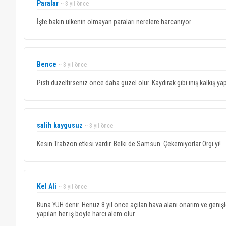
Paralar
~ 3 yıl önce
İşte bakın ülkenin olmayan paraları nerelere harcanıyor
Bence
~ 3 yıl önce
Pisti düzeltirseniz önce daha güzel olur. Kaydırak gibi iniş kalkış ya
salih kaygusuz
~ 3 yıl önce
Kesin Trabzon etkisi vardır. Belki de Samsun. Çekemiyorlar Orgi yi!
Kel Ali
~ 3 yıl önce
Buna YUH denir. Henüz 8 yıl önce açılan hava alanı onarım ve geniş
yapılan her iş böyle harcı alem olur.