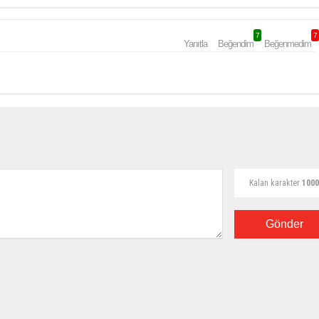
7
7
Yanıtla
Beğendim
Beğenmedim
Kalan karakter
1000
Gönder