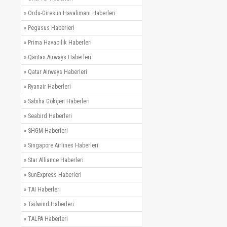
»
Ordu-Giresun Havalimanı Haberleri
»
Pegasus Haberleri
»
Prima Havacılık Haberleri
»
Qantas Airways Haberleri
»
Qatar Airways Haberleri
»
Ryanair Haberleri
»
Sabiha Gökçen Haberleri
»
Seabird Haberleri
»
SHGM Haberleri
»
Singapore Airlines Haberleri
»
Star Alliance Haberleri
»
SunExpress Haberleri
»
TAI Haberleri
»
Tailwind Haberleri
»
TALPA Haberleri