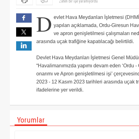
İşte bakın ülkenin olmayan paraları nerelere harcanı
Pisti düzeltirseniz önce daha güzel olur. Kaydırak gib
D
Kesin Trabzon etkisi vardır. Belki de Samsun. Çekemi
evlet Hava Meydanları İşletmesi (DHMİ
Buna YUH denir. Henüz 8 yıl önce açılan hava alanı 
yapılan açıklamada, Ordu-Giresun Hav
kalınca yapılan her iş böyle harcı alem olur.
ve apron genişletilmesi çalışmaları ned
arasında uçak trafiğine kapatılacağı belirtildi.
Devlet Hava Meydanları İşletmesi Genel Müdü
“Havalimanımızda yapımı devam eden ‘Ordu -
onarımı ve Apron genişletilmesi işi’ çerçeves
2023 - 12 Kasım 2023 tarihleri arasında uçak tra
ifadelerine yer verildi.
Yorumlar