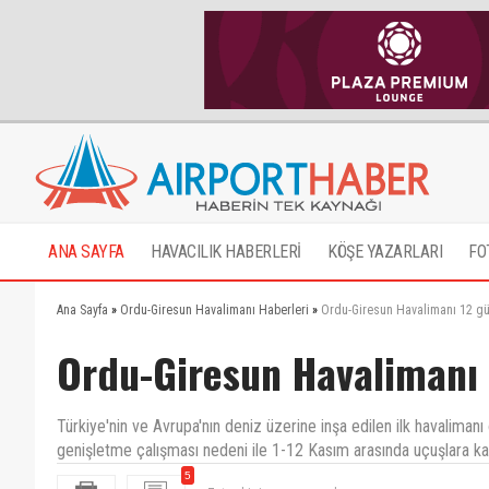
ANA SAYFA
HAVACILIK HABERLERİ
KÖŞE YAZARLARI
FO
Ana Sayfa
»
Ordu-Giresun Havalimanı Haberleri
»
Ordu-Giresun Havalimanı 12 gün
Ordu-Giresun Havalimanı 
Türkiye'nin ve Avrupa'nın deniz üzerine inşa edilen ilk havaliman
genişletme çalışması nedeni ile 1-12 Kasım arasında uçuşlara ka
5
Zaten bir işe yaramıyordu