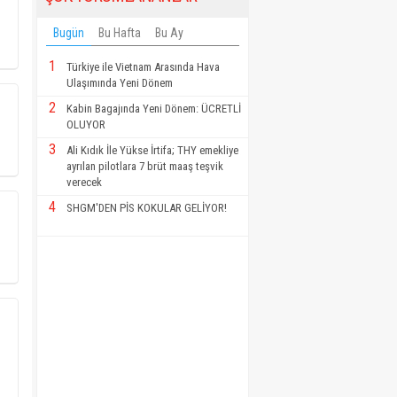
Bugün
Bu Hafta
Bu Ay
1
Türkiye ile Vietnam Arasında Hava
Ulaşımında Yeni Dönem
2
Kabin Bagajında Yeni Dönem: ÜCRETLİ
OLUYOR
3
Ali Kıdık İle Yükse İrtifa; THY emekliye
ayrılan pilotlara 7 brüt maaş teşvik
verecek
4
SHGM'DEN PİS KOKULAR GELİYOR!