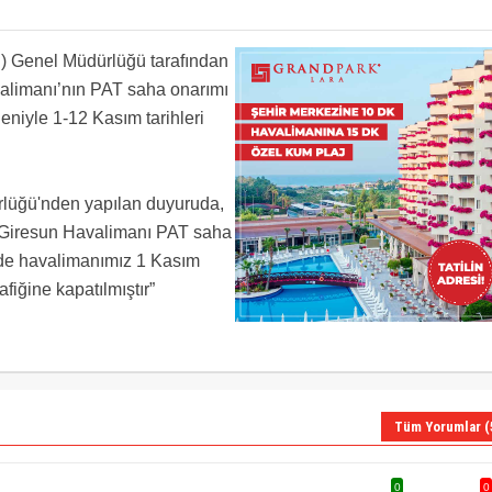
yor
i iniş kalkış yapıyoruz.
yorlar Orgi yi!
) Genel Müdürlüğü tarafından
onarım ve genişletme nedeniyle ulaşıma kapatılmış. Bilim egemen kafalar devre dışı
alimanı’nın PAT saha onarımı
eniyle 1-12 Kasım tarihleri
rlüğü'nden yapılan duyuruda,
 Giresun Havalimanı PAT saha
inde havalimanımız 1 Kasım
fiğine kapatılmıştır”
Tüm Yorumlar (
0
0