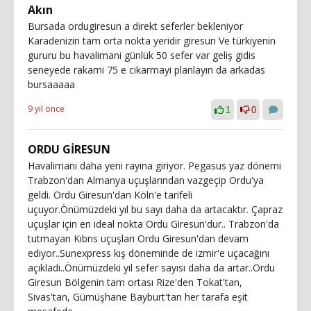
Akın
Bursada ordugiresun a direkt seferler bekleniyor
Karadenizin tam orta nokta yeridir giresun Ve türkiyenin
gururu bu havalimani günlük 50 sefer var geliş gidis
seneyede rakami 75 e cikarmayi planlayın da arkadas
bursaaaaa
9 yıl önce
1
0
ORDU GİRESUN
Havalimanı daha yeni rayına giriyor. Pegasus yaz dönemi
Trabzon'dan Almanya uçuşlarından vazgeçip Ordu'ya
geldi. Ordu Giresun'dan Köln'e tarifeli
uçuyor.Önümüzdeki yıl bu sayı daha da artacaktır. Çapraz
uçuşlar için en ideal nokta Ordu Giresun'dur.. Trabzon'da
tutmayan Kıbrıs uçuşları Ordu Giresun'dan devam
ediyor..Sunexpress kış döneminde de izmir'e uçacağını
açıkladı..Önümüzdeki yıl sefer sayısı daha da artar..Ordu
Giresun Bölgenin tam ortası Rize'den Tokat'tan,
Sivas'tan, Gümüşhane Bayburt'tan her tarafa eşit