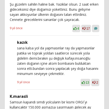
Şu güzelim sahilin haline bak. Yazıklar olsun. 2 saat erken
gideceksiniz diye doğamızı yokettiniz. Bunu gelişme
sayan akkoyunlar ülkenin doğasını talan ettirdiniz.
Cennete gireceklerini sananlar çok şaşıracak.
9 yıl önce
4
17
kazık
sana kalsa yol da yapmasınlar ray da yapmasınlar
patika ve toprak yoldan saatlerce sürecek yola
gidelim demi.bırakın şu değişik kafayı.insanoğlu
zaten doğanın içine atom bombasını bulduktan
sonra etti.bundan sonra yapılacak şey doğa hasarını
minumum seviyeye çekmektir.
9 yıl önce
13
2
K.marasli
Samsun kapandi simdi yolcularin bir kismi ORGI´yi
kullancaktir 150.000 asmazsa sasirmayin gelecek ay