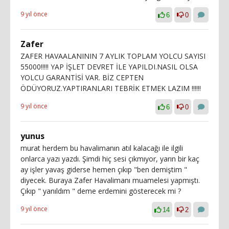
9 yıl önce
6
0
Zafer
ZAFER HAVAALANININ 7 AYLIK TOPLAM YOLCU SAYISI
55000!!!!! YAP İŞLET DEVRET İLE YAPILDI.NASIL OLSA
YOLCU GARANTİSİ VAR. BİZ CEPTEN
ÖDÜYORUZ.YAPTIRANLARI TEBRİK ETMEK LAZIM !!!!!!
9 yıl önce
6
0
yunus
murat herdem bu havalimanın atıl kalacağı ile ilgili
onlarca yazı yazdı. Şimdi hiç sesi çıkmıyor, yarın bir kaç
ay işler yavaş giderse hemen çıkıp "ben demiştim "
diyecek. Buraya Zafer Havalimanı muamelesi yapmıştı.
Çıkıp " yanıldım " deme erdemini gösterecek mi ?
9 yıl önce
14
2