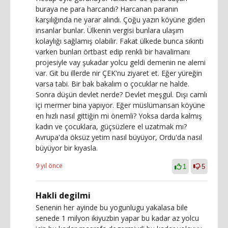
buraya ne para harcandı? Harcanan paranın
karşılığında ne yarar alındı. Çoğu yazın köyüne giden
insanlar bunlar. Ülkenin vergisi bunlara ulaşım
kolaylığı sağlamış olabilir. Fakat ülkede bunca sıkıntı
varken bunları örtbast edip renkli bir havalimanı
projesiyle vay şukadar yolcu geldi demenin ne alemi
var. Git bu illerde nir ÇEK'nu ziyaret et. Eğer yüreğin
varsa tabi. Bir bak bakalım o çocuklar ne halde.
Sonra düşün devlet nerde? Devlet meşgul. Dışı camlı
içi mermer bina yapıyor. Eğer müslümansan köyüne
en hızlı nasıl gittiğin mi önemli? Yoksa darda kalmış
kadın ve çocuklara, güçsüzlere el uzatmak mı?
Avrupa'da öksüz yetim nasıl büyüyor, Ordu'da nasıl
büyüyor bir kıyasla.
9 yıl önce
1
5
Hakli degilmi
Senenin her ayinde bu yogunlugu yakalasa bile
senede 1 milyon ikiyuzbin yapar bu kadar az yolcu