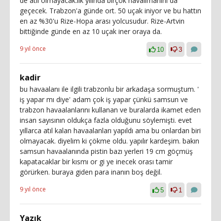
de atıl olmayacak.ilk yılında birçok havalimanını da
geçecek. Trabzon'a günde ort. 50 uçak iniyor ve bu hattın
en az %30'u Rize-Hopa arası yolcusudur. Rize-Artvin
bittiğinde günde en az 10 uçak iner oraya da.
9 yıl önce
10
3
kadir
bu havaalanı ile ilgili trabzonlu bir arkadaşa sormuştum. '
iş yapar mı diye' adam çok iş yapar çünkü samsun ve
trabzon havaalanlarını kullanan ve buralarda ikamet eden
insan sayısının oldukça fazla olduğunu söylemişti. evet
yıllarca atıl kalan havaalanları yapıldı ama bu onlardan biri
olmayacak. diyelim ki çökme oldu. yapılır kardeşim. bakın
samsun havaalanında pistin bazı yerleri 19 cm göçmüş
kapatacaklar bir kısmı or gi ye inecek orası tamir
görürken. buraya giden para inanın boş değil.
9 yıl önce
5
1
Yazık