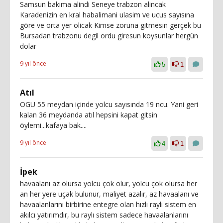
Samsun bakima alindi Seneye trabzon alincak
Karadenizin en kral habalimani ulasim ve ucus sayısına
göre ve orta yer olicak Kimse zoruna gitmesin gerçek bu
Bursadan trabzonu degil ordu giresun koysunlar hergün
dolar
9 yıl önce
5
1
Atıl
OGU 55 meydan içinde yolcu sayısında 19 ncu. Yani geri
kalan 36 meydanda atıl hepsini kapat gitsin
öylemi...kafaya bak....
9 yıl önce
4
1
İpek
havaalanı az olursa yolcu çok olur, yolcu çok olursa her
an her yere uçak bulunur, maliyet azalır, az havaalanı ve
havaalanlarını birbirine entegre olan hızlı raylı sistem en
akılcı yatırımdır, bu raylı sistem sadece havaalanlarını