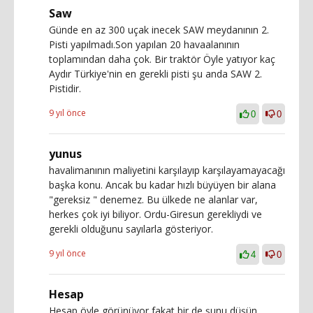
Saw
Günde en az 300 uçak inecek SAW meydanının 2.
Pisti yapılmadı.Son yapılan 20 havaalanının
toplamından daha çok. Bir traktör Öyle yatıyor kaç
Aydır Türkiye'nin en gerekli pisti şu anda SAW 2.
Pistidir.
9 yıl önce
0
0
yunus
havalimanının maliyetini karşılayıp karşılayamayacağı
başka konu. Ancak bu kadar hızlı büyüyen bir alana
"gereksiz " denemez. Bu ülkede ne alanlar var,
herkes çok iyi biliyor. Ordu-Giresun gerekliydi ve
gerekli olduğunu sayılarla gösteriyor.
9 yıl önce
4
0
Hesap
Hesap öyle görünüyor fakat bir de şunu düşün