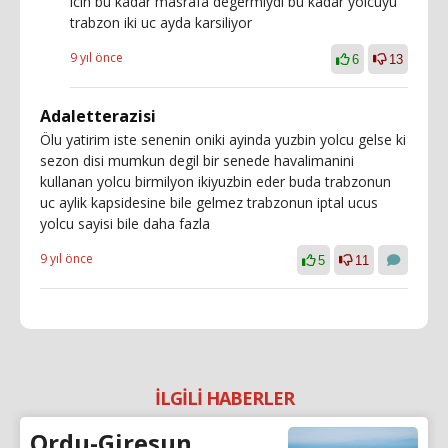
icin bu kadar masrafa degermiydi bu kadar yolcuyu
trabzon iki uc ayda karsiliyor
9 yıl önce
6
13
Adaletterazisi
Ölu yatirim iste senenin oniki ayinda yuzbin yolcu gelse ki
sezon disi mumkun degil bir senede havalimanini
kullanan yolcu birmilyon ikiyuzbin eder buda trabzonun
uc aylik kapsidesine bile gelmez trabzonun iptal ucus
yolcu sayisi bile daha fazla
9 yıl önce
5
11
İLGİLİ HABERLER
Ordu-Giresun