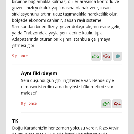
birbirine bağlamakla kalmaz, o iller arasında konforlu ve
güvenli hızlı yolculuk yapılmasına olanak verir, insan
sirkilasyonunu artırır, ucuz taşımacılıkla hareketlilik olur,
bölgede ekonomi canlanır, sabah raylı sisteme
Samsundan binen Rizeyi gezer dolaşır akşam evine gelir,
ya da Trabzondaki yayla şenliklerine katılır, tıpkı
Adapazarında oturan bir kişinin İstanbula çalışmaya
gitmesi gibi
9 yıl önce
2
2
Aynı fikirdeyım
Seni düşündüğün gibi ingilterede var. Bende öyle
olmasını isterdim ama beyinsiz hükümetimiz var
malesef
9 yıl önce
0
4
TK
Doğu Karadeniz'in her zaman yolcusu vardır. Rize-Artvin