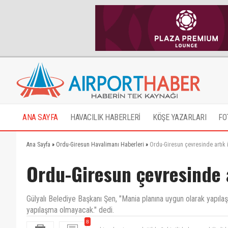
ANA SAYFA
HAVACILIK HABERLERİ
KÖŞE YAZARLARI
FO
Ana Sayfa
»
Ordu-Giresun Havalimanı Haberleri
»
Ordu-Giresun çevresinde artık 
Ordu-Giresun çevresinde 
Gülyalı Belediye Başkanı Şen, "Mania planına uygun olarak yapıla
yapılaşma olmayacak." dedi.
8
abi ordu giresun değilde 3. bir ilide kapsayabilirdi 