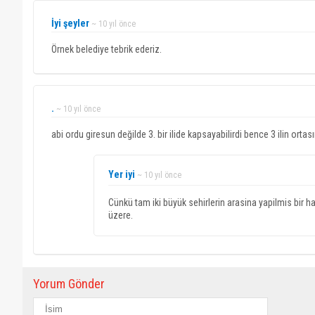
İyi şeyler
~ 10 yıl önce
Örnek belediye tebrik ederiz.
.
~ 10 yıl önce
abi ordu giresun değilde 3. bir ilide kapsayabilirdi bence 3 ilin ort
Yer iyi
~ 10 yıl önce
Cünkü tam iki büyük sehirlerin arasina yapilmis bir
üzere.
Yorum Gönder