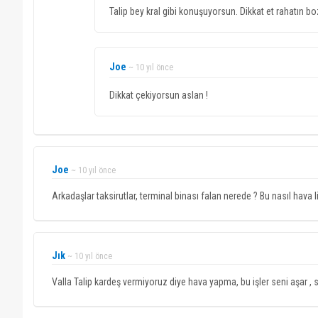
Talip bey kral gibi konuşuyorsun. Dikkat et rahatın boz
Joe
~ 10 yıl önce
Dikkat çekiyorsun aslan !
Joe
~ 10 yıl önce
Arkadaşlar taksirutlar, terminal binası falan nerede ? Bu nasıl hava l
Jık
~ 10 yıl önce
Valla Talip kardeş vermiyoruz diye hava yapma, bu işler seni aşar , s