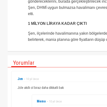
göndereceklerini, burada gerçekleştirilecek in
Şen, DHMİ uygun bulmazsa havalimanı çevresin
etti.
1 MİLYON LİRAYA KADAR ÇIKTI
Şen, ilçelerinde havalimanına yakın bölgelerde 
belirterek, mania planına göre fiyatların düşüp
Yorumlar
Jım
~ 10 yıl önce
Jöle akıllı ol biraz daha dikkatli bak
Memo
~ 10 yıl önce