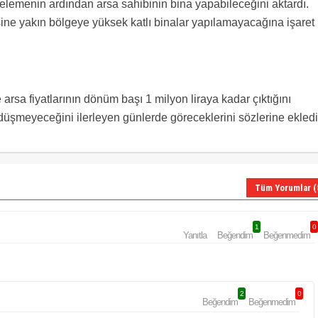
celemenin ardından arsa sahibinin bina yapabileceğini aktardı.
e yakın bölgeye yüksek katlı binalar yapılamayacağına işaret
arsa fiyatlarının dönüm başı 1 milyon liraya kadar çıktığını
 düşmeyeceğini ilerleyen günlerde göreceklerini sözlerine ekledi
Tüm Yorumlar (
1
0
Yanıtla
Beğendim
Beğenmedim
2
0
Beğendim
Beğenmedim