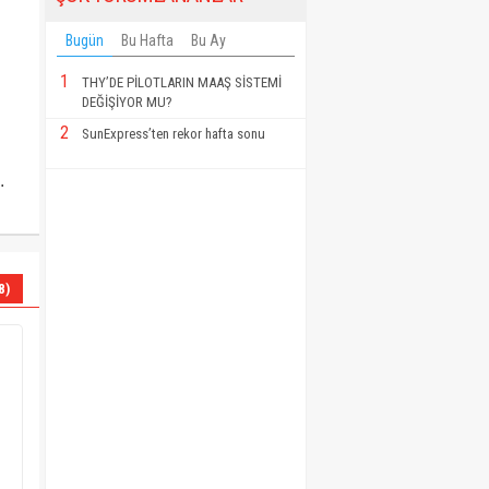
Bugün
Bu Hafta
Bu Ay
1
THY’DE PİLOTLARIN MAAŞ SİSTEMİ
DEĞİŞİYOR MU?
2
SunExpress’ten rekor hafta sonu
.
8)