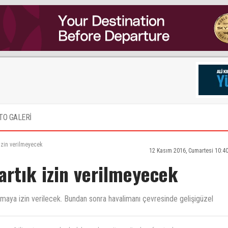
TO GALERİ
izin verilmeyecek
12 Kasım 2016, Cumartesi 10:4
artık izin verilmeyecek
şmaya izin verilecek. Bundan sonra havalimanı çevresinde gelişigüzel
bence 3 ilin ortasına yapılmalıydı bence kapasiteye görede sefer atardı