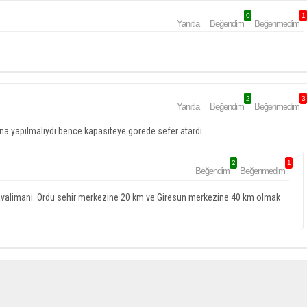
0
1
Yanıtla
Beğendim
Beğenmedim
2
3
Yanıtla
Beğendim
Beğenmedim
asına yapılmalıydı bence kapasiteye görede sefer atardı
2
1
Beğendim
Beğenmedim
 havalimani. Ordu sehir merkezine 20 km ve Giresun merkezine 40 km olmak