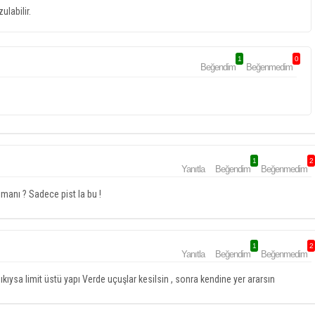
ulabilir.
1
0
Beğendim
Beğenmedim
1
2
Yanıtla
Beğendim
Beğenmedim
imanı ? Sadece pist la bu !
1
2
Yanıtla
Beğendim
Beğenmedim
ıkıysa limit üstü yapı Verde uçuşlar kesilsin , sonra kendine yer ararsın