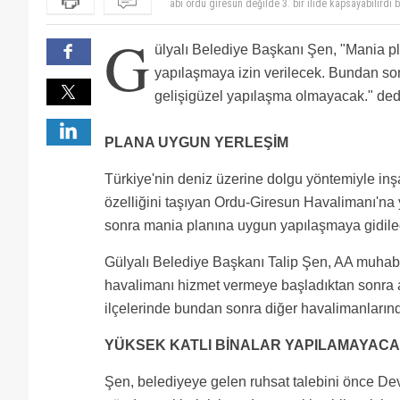
Jöle akıllı ol biraz daha dikkatli bak
Arkadaşlar taksirutlar, terminal binası falan nerede ?
G
Valla Talip kardeş vermiyoruz diye hava yapma, bu işl
ülyalı Belediye Başkanı Şen, "Mania p
Örnek belediye tebrik ederiz.
yapılaşmaya izin verilecek. Bundan so
gelişigüzel yapılaşma olmayacak." ded
PLANA UYGUN YERLEŞİM
Türkiye'nin deniz üzerine dolgu yöntemiyle inş
özelliğini taşıyan Ordu-Giresun Havalimanı'na
sonra mania planına uygun yapılaşmaya gidilece
Gülyalı Belediye Başkanı Talip Şen, AA muhabi
havalimanı hizmet vermeye başladıktan sonra ar
ilçelerinde bundan sonra diğer havalimanlarında
YÜKSEK KATLI BİNALAR YAPILAMAYAC
Şen, belediyeye gelen ruhsat talebini önce D