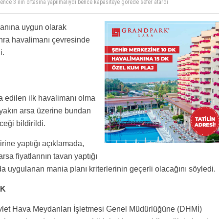
 Bu nasıl hava limanı ? Sadece pist la bu !
er seni aşar , sıkıysa limit üstü yapı Verde uçuşlar kesilsin , sonra kendine yer ararsın
lanına uygun olarak
nra havalimanı çevresinde
i.
a edilen ilk havalimanı olma
 yakın arsa üzerine bundan
ği bildirildi.
rine yaptığı açıklamada,
sa fiyatlarının tavan yaptığı
 uygulanan mania planı kriterlerinin geçerli olacağını söyledi.
AK
evlet Hava Meydanları İşletmesi Genel Müdürlüğüne (DHMİ)