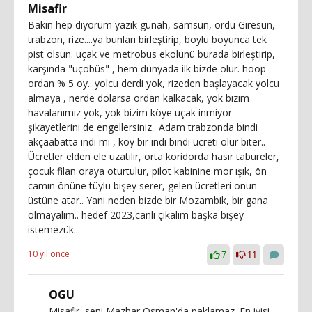
Misafir
Bakın hep diyorum yazık günah, samsun, ordu Giresun,
trabzon, rize....ya bunları birleştirip, boylu boyunca tek
pist olsun. uçak ve metrobüs ekolünü burada birleştirip,
karşında "uçobüs" , hem dünyada ilk bizde olur. hoop
ordan % 5 oy.. yolcu derdi yok, rizeden başlayacak yolcu
almaya , nerde dolarsa ordan kalkacak, yok bizim
havalanımız yok, yok bizim köye uçak inmiyor
şikayetlerini de engellersiniz.. Adam trabzonda bindi
akçaabatta indi mi , koy bir indi bindi ücreti olur biter..
Ücretler elden ele uzatılır, orta koridorda hasır tabureler,
çocuk filan oraya oturtulur, pilot kabinine mor ışık, ön
camın önüne tüylü bişey serer, gelen ücretleri onun
üstüne atar.. Yani neden bizde bir Mozambik, bir gana
olmayalım.. hedef 2023,canlı çıkalım başka bişey
istemezük...
10 yıl önce
7
11
OGU
Misafir, seni Mazhar Osman'da paklamaz. En iyisi