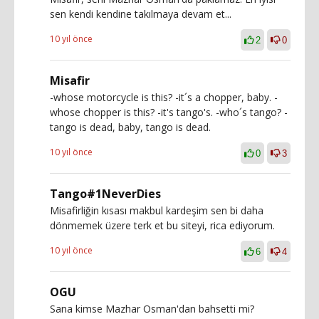
sen kendi kendine takılmaya devam et...
10 yıl önce
2
0
Misafir
-whose motorcycle is this? -it´s a chopper, baby. -
whose chopper is this? -it's tango's. -who´s tango? -
tango is dead, baby, tango is dead.
10 yıl önce
0
3
Tango#1NeverDies
Misafirliğin kısası makbul kardeşim sen bi daha
dönmemek üzere terk et bu siteyi, rica ediyorum.
10 yıl önce
6
4
OGU
Sana kimse Mazhar Osman'dan bahsetti mi?