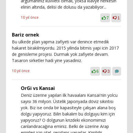
argümanınız kuvvetli olmalı, yoksa klavye herkesin
elinin altında, delisi de dolusu da yazabiliyor...
10 yıl önce
7
1
Bariz ornek
Bu ulkede plan yapma zafiyeti var denince etmedik
hakaret birakilmiyordu. 2015 yilinda bitmis yapi icin 2017
de genisleme projesi. Durmak yok zafiyete devam.
Tasaron sirketler hadi yine yasadiniz.
10 yıl önce
6
3
OrGi vs Kansai
Deniz üzerine yapılan ilk havaalanı Kansai'nin yolcu
sayısı 36 milyon. Üstelik Japonyada döviz sıkıntısı
yok. Biz ise onda bir kapasiteyle çalışan alana boş
dolgu yapıyoruz. Bilin bakalım bu dolguyu kim için
yapıyoruz? O dolgunun krizdeki ekonomimizi
canlandıracağına eminiz. Belki de üzerine Arap
emirleri için otel, residans yaparlar. Kimbilir.