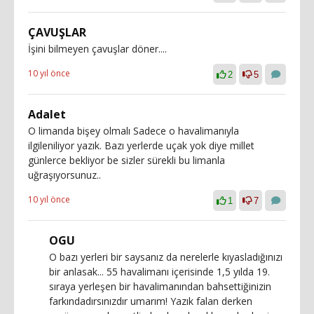
ÇAVUŞLAR
İşini bilmeyen çavuşlar döner....
10 yıl önce
2
5
Adalet
O limanda bişey olmalı Sadece o havalimanıyla
ilgileniliyor yazık. Bazı yerlerde uçak yok diye millet
günlerce bekliyor be sizler sürekli bu limanla
uğraşıyorsunuz..
10 yıl önce
1
7
OGU
O bazı yerleri bir saysanız da nerelerle kıyasladığınızı
bir anlasak... 55 havalimanı içerisinde 1,5 yılda 19.
sıraya yerleşen bir havalimanından bahsettiğinizin
farkındadırsınızdır umarım! Yazık falan derken