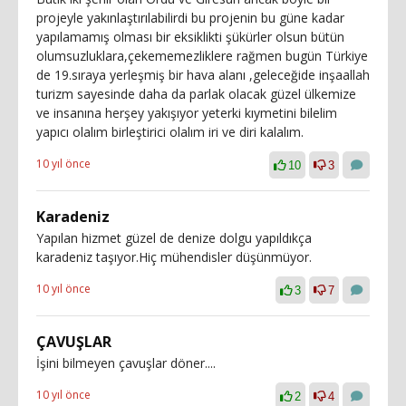
projeyle yakınlaştırılabilirdi bu projenin bu güne kadar
yapılamamış olması bir eksiklikti şükürler olsun bütün
olumsuzluklara,çekememezliklere rağmen bugün Türkiye
de 19.sıraya yerleşmiş bir hava alanı ,geleceğide inşaallah
turizm sayesinde daha da parlak olacak güzel ülkemize
ve insanına herşey yakışıyor yeterki kıymetini bilelim
yapıcı olalım birleştirici olalım iri ve diri kalalım.
10 yıl önce
10
3
Karadeniz
Yapılan hizmet güzel de denize dolgu yapıldıkça
karadeniz taşıyor.Hiç mühendisler düşünmüyor.
10 yıl önce
3
7
ÇAVUŞLAR
İşini bilmeyen çavuşlar döner....
10 yıl önce
2
4