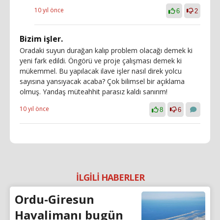
10 yıl önce
6
2
Bizim işler.
Oradaki suyun durağan kalıp problem olacağı demek ki
yeni fark edildi. Öngörü ve proje çalışması demek ki
mükemmel. Bu yapılacak ilave işler nasıl direk yolcu
sayısına yansıyacak acaba? Çok bilimsel bir açıklama
olmuş. Yandaş müteahhit parasız kaldı sanırım!
10 yıl önce
8
6
İLGİLİ HABERLER
Ordu-Giresun
Havalimanı bugün