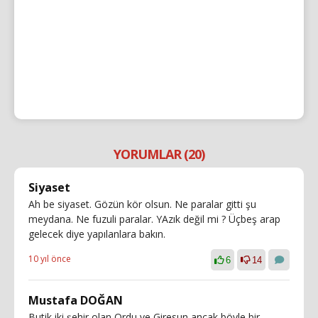
YORUMLAR (20)
Siyaset
Ah be siyaset. Gözün kör olsun. Ne paralar gitti şu
meydana. Ne fuzuli paralar. YAzık değil mi ? Üçbeş arap
gelecek diye yapılanlara bakın.
10 yıl önce
6
14
Mustafa DOĞAN
Butik iki şehir olan Ordu ve Giresun ancak böyle bir