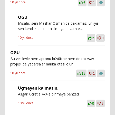
10 yıl önce
6
1
OGU
Misafir, seni Mazhar Osman'da paklamaz. En iyisi
sen kendi kendine takılmaya devam et...
10 yıl önce
2
0
OGU
Bu vesileyle hem apronu büyütme hem de taxiway
projesi de yaparsalar harika ötesi olur.
10 yıl önce
13
1
Uçmayan kalmasın.
Asgari ücretle 4x4 e binmeye benzedi.
10 yıl önce
0
3