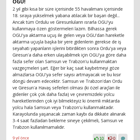
OGU!
2 yıl gibi kısa bir süre içerisinde 55 havalimanı içerisinde
18. sıraya yükselmek yabana atılacak bir başarı değil...
Ancak tüm Ordulu ve Giresunluların ısrarla OGU'yu
kullanmaya özen göstermeleri lazım. Bilhassa gerek
OGU'ya aktarma uçuş ile gelen veya OGU'dan hareketle
aktarma uçuşla başka bir yere gidenlerin gerekse de iş
seyahati yapanların işlerini bitirdikten sonra Ordu'ya veya
Giresun'a daha erken ulaşabilmek için OGU'ya göre daha
fazla sefer olan Samsun ve Trabzon'u kullanmaktan
vazgeçmeleri şart. Eğer bir kaç saat kaybetmeyi göze
almazlarsa OGU'ya sefer sayısı artmayacak ve bu kısır
döngü devam edecektir. Samsun ve Trabzon'dan Ordu
ve Giresun'a Havaş seferleri olması (ki özel araçları ile
gidenler çok çok daha fazla) ve çevremizdeki yolcu
hareketlerinden çok iyi bilmekteyiz ki önemli miktarda
yolcu hala Samsun veya Trabzon'u kullanmaktadır.
Karayolunda yaşanacak zaman kaybı da dikkate alınarak
3-4 saat fazladan bekleme sineye çekilmeli, Samsun ve
Trabzon kullanılmamalıdır.
9 yıl önce
10
0