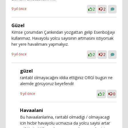
9 yıl önce
2
2
Güzel
Kimse çorumdan Çankırıdan yozgattan gelip Esenboğayı
kullanmaz. Havayolu yolcu sayısının artmasını istiyorsak
her yere havalimanı yapmalıyız.
9 yıl önce
2
2
güzel
rantabl olmayacağını iddia ettiğiniz ORGİ bugün ne
alemde görüyoruz beyefendi!
9 yıl önce
2
0
Havaalani
Bu havaalanlarina, rantabl olmadigi / olmayacagi
icin hicbir havayolu ucmazsa da yolcu sayisi artar