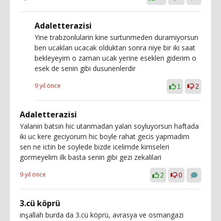
Adaletterazisi
Yine trabzonlularin kine surtunmeden duramiyorsun
ben ucaklan ucacak olduktan sonra niye bir iki saat
bekleyeyim o zaman ucak yerine eseklen giderim o
esek de senin gibi dusunenlerdir
9 yıl önce
1
2
Adaletterazisi
Yalanin batsin hic utanmadan yalan soyluyorsun haftada
iki uc kere geciyorum hic boyle rahat gecis yapmadim
sen ne ictin be soylede bizde icelimde kimseleri
gormeyelim ilk basta senin gibi gezi zekalilari
9 yıl önce
2
0
3.cü köprü
inşallah burda da 3.cü köprü, avrasya ve osmangazi