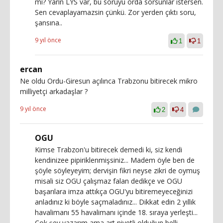
mi? Yarin LYS var, bu soruyu orda sorsunlar istersen.
Sen cevaplayamazsin çünkü. Zor yerden çıktı soru,
şansına..
9 yıl önce
1
1
ercan
Ne oldu Ordu-Giresun açılınca Trabzonu bitirecek mikro
milliyetçi arkadaşlar ?
9 yıl önce
2
4
OGU
Kimse Trabzon'u bitirecek demedi ki, siz kendi
kendinizee pipiriklenmişsiniz... Madem öyle ben de
şöyle söyleyeyim; dervişin fikri neyse zikri de oymuş
misali siz OGU çalışmaz falan dedikçe ve OGU
başarılara imza attıkça OGU'yu bitiremeyeceğinizi
anladınız ki böyle saçmaladınız... Dikkat edin 2 yıllık
havalimanı 55 havalimanı içinde 18. sıraya yerleşti...
Çok şey yazarım ama art niyetli olduğun belli,