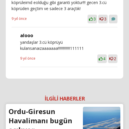
köprüleirnd eolduğu gibi garanti yoktur!!! gecen 3.cü
köprüden geçtim ve sadece 3 araçtık!
9 yıl önce
3
3
alooo
yandaşlar 3.cü köprüyü
kulansanaızaaaaaaa!!!!!!!!!!!!!!111111
9 yıl önce
4
2
İLGİLİ HABERLER
Ordu-Giresun
Havalimanı bugün