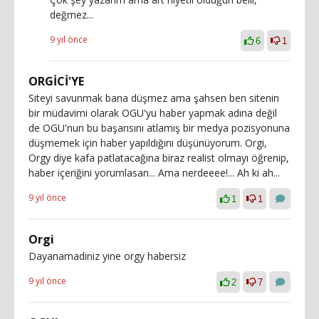
değmez...
9 yıl önce
6
1
ORGİCİ'YE
Siteyi savunmak bana düşmez ama şahsen ben sitenin
bir müdavimi olarak OGU'yu haber yapmak adına değil
de OGU'nun bu başarısını atlamış bir medya pozisyonuna
düşmemek için haber yapıldığını düşünüyorum. Orgi,
Orgy diye kafa patlatacağına biraz realist olmayı öğrenip,
haber içeriğini yorumlasan... Ama nerdeeee!... Ah ki ah...
9 yıl önce
1
1
Orgi
Dayanamadiniz yine orgy habersiz
9 yıl önce
2
7