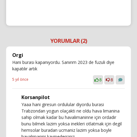
YORUMLAR (2)
Orgi
Hani burası kapanıyordu. Sanırım 2023 de fuzuli diye
kapatılır artık
5 yıl önce
8
8
Korsanpilot
Yaaa hani giresun ordulular diyordu burasi
Trabzondan yogun olaçakti ne oldu hava limanina
sahip olmak kadar bu havalimaninne için ordadir
bunu bilmek lazim yoksa inekleri otlatmak için degil
hemsolar buradan ucmaniz lazim yoksa boyle
havalimanini kayipedersiniz