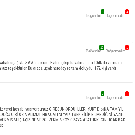
8
3
Beğendim
Beğenmedim
15
1
Beğendim
Beğenmedim
 sabah uçağıyla SAW'a uçtum. Evden çıkıp havalimanına 10dk'da varmanın
uz teşekkürler. Bu arada uçak neredeyse tam doluydu. 172 kişi vardı
7
1
Beğendim
Beğenmedim
siz vergi hesabı yapıyorsunuz GİRESUN-ORDU İLLERİ YURT DİŞİNA TAM YIL
DUĞU GİBİ ÖZ MALIMIZI İHRACATI NI YAPTI SEN BİLİP BİLMEDİĞİNİ YAZIP
 VERMİŞ MUŞ AĞRI NE VERGİ VERMİŞ KOY ORAYA ATATÜRK İÇİN UÇAK BAK
ok