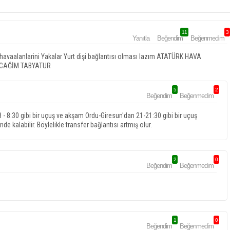
11
3
Yanıtla
Beğendim
Beğenmedim
vaalanlarini Yakalar Yurt dişi bağlantısı olması lazım ATATÜRK HAVA
ACAĞİM TABYATUR
5
2
Beğendim
Beğenmedim
 - 8:30 gibi bir uçuş ve akşam Ordu-Giresun'dan 21-21:30 gibi bir uçuş
e kalabilir. Böylelikle transfer bağlantısı artmış olur.
2
0
Beğendim
Beğenmedim
1
0
Beğendim
Beğenmedim