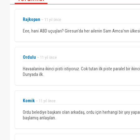
Rajkopan
~ 11 yıl önce
Eee, hani ABD uçuşları? Giresun'da her ailenin Sam Amca'nın ülkesi
Ordulu
~ 11 yıl önce
Havaalanina ikinci pisti istiyoruz. Cok tutan ilk piste paralel bir ikinci
Dunyada ilk.
Komik
~ 11 yıl önce
Ordu belediye başkanı olan arkadaş, ordu için herhangi bir şey yap
başlamış anlaşılan.