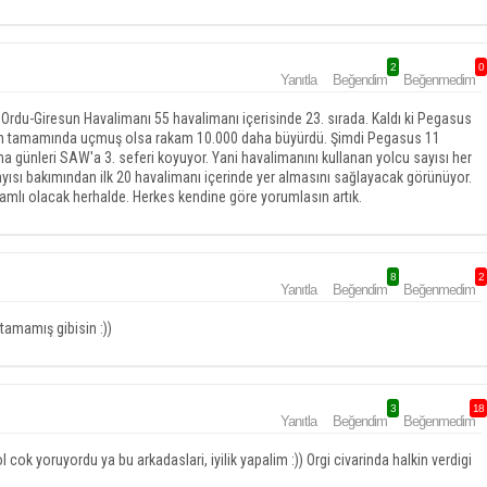
2
0
Yanıtla
Beğendim
Beğenmedim
Ordu-Giresun Havalimanı 55 havalimanı içerisinde 23. sırada. Kaldı ki Pegasus
ının tamamında uçmuş olsa rakam 10.000 daha büyürdü. Şimdi Pegasus 11
ma günleri SAW'a 3. seferi koyuyor. Yani havalimanını kullanan yolcu sayısı her
ayısı bakımından ilk 20 havalimanı içerinde yer almasını sağlayacak görünüyor.
lı olacak herhalde. Herkes kendine göre yorumlasın artık.
8
2
Yanıtla
Beğendim
Beğenmedim
tamamış gibisin :))
3
18
Yanıtla
Beğendim
Beğenmedim
 cok yoruyordu ya bu arkadaslari, iyilik yapalim :)) Orgi civarinda halkin verdigi