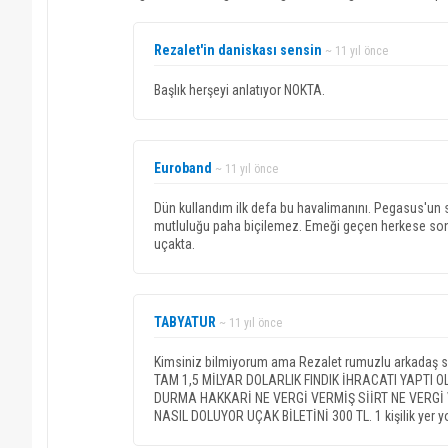
Rezalet'in daniskası sensin
~ 11 yıl önce
Başlık herşeyi anlatıyor NOKTA.
Euroband
~ 11 yıl önce
Dün kullandım ilk defa bu havalimanını. Pegasus'un
mutluluğu paha biçilemez. Emeği geçen herkese sons
uçakta.
TABYATUR
~ 11 yıl önce
Kimsiniz bilmiyorum ama Rezalet rumuzlu arkadaş 
TAM 1,5 MİLYAR DOLARLIK FINDIK İHRACATI YAPTI OL
DURMA HAKKARİ NE VERGİ VERMİŞ SİİRT NE VERGİ
NASIL DOLUYOR UÇAK BİLETİNİ 300 TL. 1 kişilik yer y