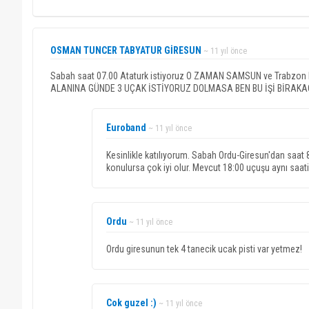
OSMAN TUNCER TABYATUR GİRESUN
~ 11 yıl önce
Sabah saat 07.00 Ataturk istiyoruz O ZAMAN SAMSUN ve Trabzon ha
ALANINA GÜNDE 3 UÇAK İSTİYORUZ DOLMASA BEN BU İŞİ BİRAK
Euroband
~ 11 yıl önce
Kesinlikle katılıyorum. Sabah Ordu-Giresun'dan saat 8
konulursa çok iyi olur. Mevcut 18:00 uçuşu aynı saatind
Ordu
~ 11 yıl önce
Ordu giresunun tek 4 tanecik ucak pisti var yetmez!
Cok guzel :)
~ 11 yıl önce