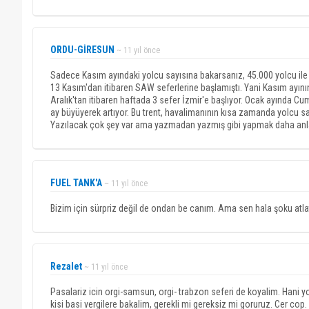
ORDU-GİRESUN
~ 11 yıl önce
Sadece Kasım ayındaki yolcu sayısına bakarsanız, 45.000 yolcu ile 
13 Kasım'dan itibaren SAW seferlerine başlamıştı. Yani Kasım ay
Aralık'tan itibaren haftada 3 sefer İzmir'e başlıyor. Ocak ayında Cu
ay büyüyerek artıyor. Bu trent, havalimanının kısa zamanda yolcu s
Yazılacak çok şey var ama yazmadan yazmış gibi yapmak daha anlam
FUEL TANK'A
~ 11 yıl önce
Bizim için sürpriz değil de ondan be canım. Ama sen hala şoku atla
Rezalet
~ 11 yıl önce
Pasalariz icin orgi-samsun, orgi- trabzon seferi de koyalim. Hani yol
kisi basi vergilere bakalim, gerekli mi gereksiz mi goruruz. Cer cop.