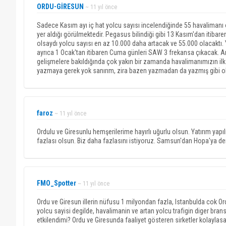
ORDU-GİRESUN
~ 11 yıl önce
Sadece Kasım ayı iç hat yolcu sayısı incelendiğinde 55 havalimanı 
yer aldığı görülmektedir. Pegasus bilindiği gibi 13 Kasım'dan iti
olsaydı yolcu sayısı en az 10.000 daha artacak ve 55.000 olacaktı.
ayrıca 1 Ocak'tan itibaren Cuma günleri SAW 3 frekansa çıkacak. Ana
gelişmelere bakıldığında çok yakın bir zamanda havalimanımızın ilk 
yazmaya gerek yok sanırım, zira bazen yazmadan da yazmış gibi o
faroz
~ 11 yıl önce
Ordulu ve Giresunlu hemşerilerime hayırlı uğurlu olsun. Yatırım yap
fazlası olsun. Biz daha fazlasını istiyoruz. Samsun'dan Hopa'ya de
FMO_Spotter
~ 11 yıl önce
Ordu ve Giresun illerin nüfusu 1 milyondan fazla, Istanbulda cok Ord
yolcu sayisi degilde, havalimanin ve artan yolcu trafigin diger bran
etkilendimi? Ordu ve Giresunda faaliyet gösteren sirketler kolayla