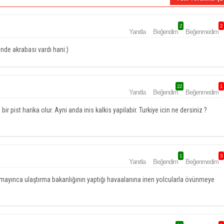
2
2
Yanıtla
Beğendim
Beğenmedim
nde akrabası vardı hani:)
22
1
Yanıtla
Beğendim
Beğenmedim
 bir pist harika olur. Ayni anda inis kalkis yapilabir. Turkiye icin ne dersiniz ?
1
3
Yanıtla
Beğendim
Beğenmedim
amayınca ulaştırma bakanlığının yaptığı havaalanına inen yolcularla övünmeye