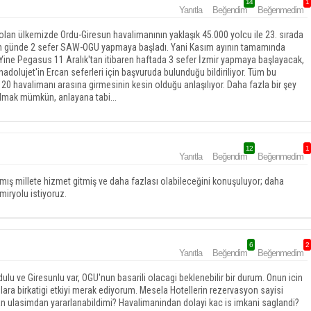
14
1
Yanıtla
Beğendim
Beğenmedim
olan ülkemizde Ordu-Giresun havalimanının yaklaşık 45.000 yolcu ile 23. sırada
baren günde 2 sefer SAW-OGU yapmaya başladı. Yani Kasım ayının tamamında
 Yine Pegasus 11 Aralık'tan itibaren haftada 3 sefer İzmir yapmaya başlayacak,
dolujet'in Ercan seferleri için başvuruda bulunduğu bildiriliyor. Tüm bu
20 havalimanı arasına girmesinin kesin olduğu anlaşılıyor. Daha fazla bir şey
lmak mümkün, anlayana tabi...
12
1
Yanıtla
Beğendim
Beğenmedim
ılmış millete hizmet gitmiş ve daha fazlası olabileceğini konuşuluyor; daha
miryolu istiyoruz.
6
2
Yanıtla
Beğendim
Beğenmedim
ulu ve Giresunlu var, OGU'nun basarili olacagi beklenebilir bir durum. Onun icin
slara birkatigi etkiyi merak ediyorum. Mesela Hotellerin rezervasyon sayisi
san ulasimdan yararlanabildimi? Havalimanindan dolayi kac is imkani saglandi?