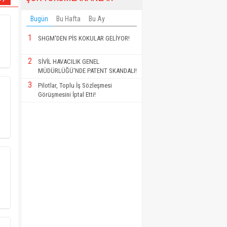
Bugün
Bu Hafta
Bu Ay
1
SHGM'DEN PİS KOKULAR GELİYOR!
2
SİVİL HAVACILIK GENEL
MÜDÜRLÜĞÜ'NDE PATENT SKANDALI!
3
Pilotlar, Toplu İş Sözleşmesi
Görüşmesini İptal Etti!