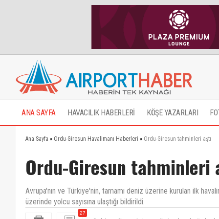
ANA SAYFA
HAVACILIK HABERLERİ
KÖŞE YAZARLARI
FO
Ana Sayfa
»
Ordu-Giresun Havalimanı Haberleri
»
Ordu-Giresun tahminleri aştı
Ordu-Giresun tahminleri 
Avrupa'nın ve Türkiye'nin, tamamı deniz üzerine kurulan ilk haval
üzerinde yolcu sayısına ulaştığı bildirildi.
27