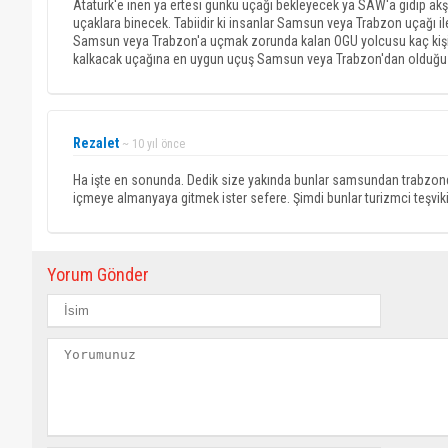
Atatürk'e inen ya ertesi günkü uçağı bekleyecek ya SAW'a gidip a
uçaklara binecek. Tabiidir ki insanlar Samsun veya Trabzon uçağı il
Samsun veya Trabzon'a uçmak zorunda kalan OGU yolcusu kaç kişidi
kalkacak uçağına en uygun uçuş Samsun veya Trabzon'dan olduğu i
Rezalet
~ 10 yıl önce
Ha işte en sonunda. Dedik size yakında bunlar samsundan trabzondan 
içmeye almanyaya gitmek ister sefere. Şimdi bunlar turizmci teşviki 
Yorum Gönder