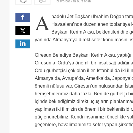
acil bursa giresun ucus u nezaman
bursa dan da ordu giresuna direkt ucus bekliyoruz
A
Helal sana Başkanım. Aslında bunları Giresunun vekil
nadolu Jet Başkanı İbrahim Doğan tar
vekilleri görev başına. Yolcu var uçak yok.
Başkan öncelikleri iyi seçmeli. Atatürk'ten 1 sefer v
olmalı. Şu anda Almanya'nın bilmem ne şehrine sef
Ha işte en sonunda. Dedik size yakında bunlar samsun
Havaalanı’nda düzenlenen toplantıya k
Giresunlular Atatürk havalimanına indikten sonra ha
yok içmeye almanyaya gitmek ister sefere. Şimdi bunl
Sayin Ordu Büyüksehir Belediye Baskanimiz,sizlerde
Başkanı Kerim Aksu, beklentileri dile ge
15.30'da... Saat 16.00'da Atatürk'e inen ya ertesi 
sagolun,varolun,almanyadan selamlar
OGU-DUS veya OGU-CGN düsünülebilir aslinda...
Trabzon'a dolmuş gibi çalışan uçaklara binecek. Tab
Las Vegas ve Trinidat seferleri ne zaman başlayaca
yanında Almanya’ya direkt sefer konulmasını is
az oluyor. Atatürk havalimanına inip Samsun veya 
'daki nüfus unutulmamalı
ediyorum. Tabi bunun tersi de var. Atatürk'ten kal
Giresun Belediye Başkanı Kerim Aksu, yaptığ
Trabzon'u kullanmak zorunda da kalıyor insanlar.
Giresun’a, Ordu’ya önemli bir fırsat sağladığın
Ordu gurbetçisi çok olan iller. İstanbul’da iki ili
Almanya’da, Avrupa’da, Amerika’da, Japonya’
önemli nüfusu var. Giresun’un nüfusundan İst
hemşehrilerimiz daha fazla. Ben de gurbetçi b
içinde beklediğimiz direkt uçuşların planlanma
yapılması iki ilimizin de önemli bir beklentisidi
güçlendirebiliriz. Kendi insanımızı öncelikle 
geçenlere, havalimanımıza sefer yapan şirketl