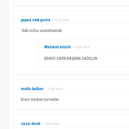
papua new guine
~ 10 yıl önce
'daki nüfus unutulmamalı
Mehmet münih
~ 10 yıl önce
BRAVO SAYIN BAŞKAN SAĞOLUN
mutlu balkan
~ 10 yıl önce
bravo baskan bursadan
sezai denk
~ 10 yıl önce