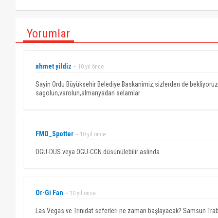
Yorumlar
ahmet yildiz
~ 10 yıl önce
Sayin Ordu Büyüksehir Belediye Baskanimiz,sizlerden de bekliyoruz 
sagolun,varolun,almanyadan selamlar
FMO_Spotter
~ 10 yıl önce
OGU-DUS veya OGU-CGN düsünülebilir aslinda...
Or-Gi Fan
~ 10 yıl önce
Las Vegas ve Trinidat seferleri ne zaman başlayacak? Samsun Trabz