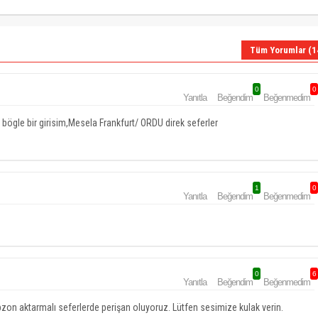
Tüm Yorumlar (1
0
0
Yanıtla
Beğendim
Beğenmedim
bögle bir girisim,Mesela Frankfurt/ ORDU direk seferler
1
0
Yanıtla
Beğendim
Beğenmedim
0
6
Yanıtla
Beğendim
Beğenmedim
on aktarmalı seferlerde perişan oluyoruz. Lütfen sesimize kulak verin.