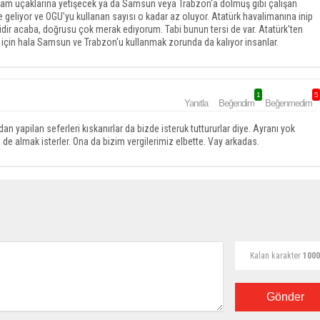
kşam uçaklarına yetişecek ya da Samsun veya Trabzon'a dolmuş gibi çalışan
e geliyor ve OGU'yu kullanan sayısı o kadar az oluyor. Atatürk havalimanına inip
r acaba, doğrusu çok merak ediyorum. Tabi bunun tersi de var. Atatürk'ten
çin hala Samsun ve Trabzon'u kullanmak zorunda da kalıyor insanlar.
1
5
Yanıtla
Beğendim
Beğenmedim
yapilan seferleri kıskanırlar da bizde isteruk tuttururlar diye. Ayranı yok
de almak isterler. Ona da bizim vergilerimiz elbette. Vay arkadas.
Kalan karakter
1000
Gönder