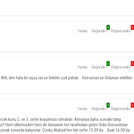
5
0
Yanıtla
Beğendim
Beğenmedim
2
0
Yanıtla
Beğendim
Beğenmedim
AHL den hala bir uçuş var ve biletler çok pahalı... Giresunun ve Ordunun vekilleri
5
0
Yanıtla
Beğendim
Beğenmedim
rilecek konu 2. ve 3. sefer koyulması olmalıdır. Almanya daha sonraki talep
ur? Hem ülkemizden hem de dünyanın her tarafından gelen Ordu-Giresunlular
mak zorunda kalıyorlar. Çünkü Atatürk'ten tek sefer 15.30'da... Saat 16.00'da