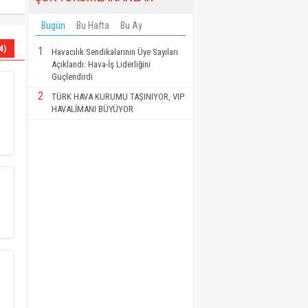
Bugün
Bu Hafta
Bu Ay
4)
1
Havacılık Sendikalarının Üye Sayıları
Açıklandı: Hava-İş Liderliğini
Güçlendirdi
2
TÜRK HAVA KURUMU TAŞINIYOR, VIP
HAVALİMANI BÜYÜYOR