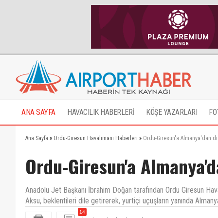
ANA SAYFA
HAVACILIK HABERLERİ
KÖŞE YAZARLARI
FO
Ana Sayfa
»
Ordu-Giresun Havalimanı Haberleri
»
Ordu-Giresun'a Almanya'dan dir
Ordu-Giresun'a Almanya'da
Anadolu Jet Başkanı İbrahim Doğan tarafından Ordu Giresun Hava
Aksu, beklentileri dile getirerek, yurtiçi uçuşların yanında Almany
bravo baskan bursadan
14