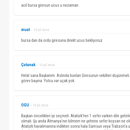
acil bursa giresun ucus u nezaman
muat
~ 10 yıl önce
bursa dan da ordu giresuna direkt ucus bekliyoruz
Çotanak
~ 10 yıl önce
Helal sana Başkanım. Aslında bunları Giresunun vekilleri düşünmeli. 
görev başına. Yolcu var uçak yok.
OGU
~ 10 yıl önce
Başkan öncelikleri iyi seçmeli. Atatürk'ten 1 sefer varken dile geti
olmalı. Şu anda Almanya'nın bilmem ne şehrine sefer koysan ne ol
Atatürk havalimanına indikten sonra hala Samsun veya Trabzon'a uç