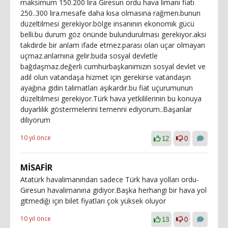
maksimum 150.200 lira Giresun ordu hava limanı fiatı
250..300 lira.mesafe daha kısa olmasına rağmen.bunun
düzeltilmesi gerekiyor.bölge insanının ekonomik gücü
belli.bu durum göz önünde bulundurulması gerekiyor.aksi
takdirde bir anlam ifade etmez.parası olan uçar olmayan
uçmaz.anlamına gelir.buda sosyal devletle
bağdaşmaz.değerli cumhurbaşkanımızın sosyal devlet ve
adil olun vatandaşa hizmet için gerekirse vatandaşın
ayağına gidin talimatları aşikardır.bu fiat uçurumunun
düzeltilmesi gerekiyor.Türk hava yetkililerinin bu konuya
duyarlılık göstermelerini temenni ediyorum..Başarılar
diliyorum
10 yıl önce
12
0
MİSAFİR
Atatürk havalimanından sadece Türk hava yolları ordu-
Giresun havalimanına gidiyor.Başka herhangi bir hava yol
gitmediği için bilet fiyatları çok yüksek oluyor
10 yıl önce
13
0