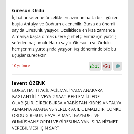
Giresun-Ordu
İç hatlar seferine öncelikle en azından hafta belli günleri
başta Antalya ve Bodrum eklenebilir. Bursa da önemli
sayıda Giresunlu yaşıyor. Özelliklede en kısa zamanda
Almanya başta olmak üzere gurbetçilerimiz için yurtdışı
seferleri başlamalı. Hatr-ı sayılır Giresunlu ve Ordulu
hemşerimiz yurtdışında yaşıyor. Kış döneminde bile bu
uçuşlar sürecektir.
10 yıl önce
13
1
levent ÖZENK
BURSA HATTI ACİL AÇİLMALİ YADA ANAKARA
BAGLANTİLİ 1 VEYA 2 SAAT BEKLEM İ,LİEDE
OLABİŞLİR. DİREK BURSA ARABİSTAN KIBRIS ANTALYA
ALMANYA ADANA VS YERLER ACİL OLMALİDİR. CONKÜ
ORDU GİRESUN HAVALAİMANİ BAYBURT VE
GÜMÜŞHANE ORDU VE GİRESUNA YANI SIRA HİZMET
VEREBİLMESİ İÇİN SART.