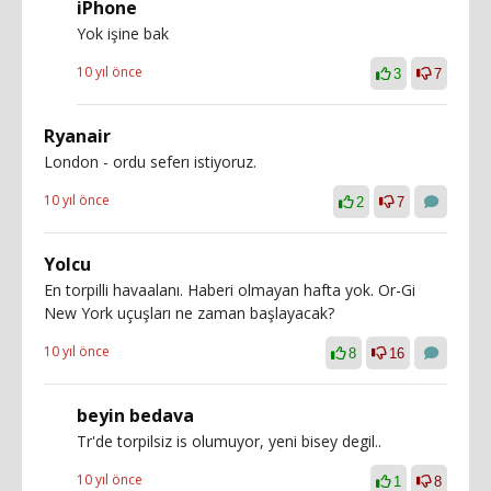
iPhone
Yok işine bak
10 yıl önce
3
7
Ryanair
London - ordu seferı istiyoruz.
10 yıl önce
2
7
Yolcu
En torpilli havaalanı. Haberi olmayan hafta yok. Or-Gi
New York uçuşları ne zaman başlayacak?
10 yıl önce
8
16
beyin bedava
Tr'de torpilsiz is olumuyor, yeni bisey degil..
10 yıl önce
1
8