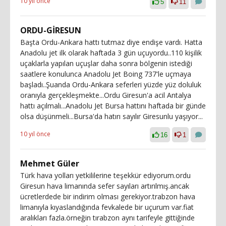
10 yıl önce
5
11
ORDU-GİRESUN
Başta Ordu-Ankara hattı tutmaz diye endişe vardı. Hatta
Anadolu jet ilk olarak haftada 3 gün uçuyordu..110 kişilik
uçaklarla yapılan uçuşlar daha sonra bölgenin istediği
saatlere konulunca Anadolu Jet Boing 737'le uçmaya
başladı..Şuanda Ordu-Ankara seferleri yüzde yüz doluluk
oranıyla gerçekleşmekte...Ordu Giresun'a acil Antalya
hattı açılmalı...Anadolu Jet Bursa hattını haftada bir günde
olsa düşünmeli...Bursa'da hatırı sayılır Giresunlu yaşıyor...
10 yıl önce
16
1
Mehmet Güler
Türk hava yolları yetkililerine teşekkür ediyorum.ordu
Giresun hava limanında sefer sayıları artırılmış.ancak
ücretlerdede bir indirim olması gerekiyor.trabzon hava
limanıyla kıyaslandığında fevkalede bir uçurum var.fiat
aralıkları fazla.örneğin tırabzon aynı tarifeyle gittiğinde