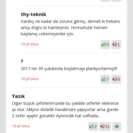
thy-teknik
Kardeş ne kadar da zoruna gitmiş, demek ki frekans
artışı doğru bi hamleymis. Homurtular hemen
başlamış cekemeyenler için.
10 yıl önce
9
1
?
2017 nin 30 şubatında başlatmayı planlıyorlarmış!!!!
10 yıl önce
7
0
Yazık
Diğer büyük şehirlerimizede bu şekilde seferler eklenirse
iyi olur. Milyon dolarlık havalimanı yapıyorlar ama gunde
2 sefer ayıptır günahtır Ayrımcılık hat safhada...
10 yıl önce
2
11