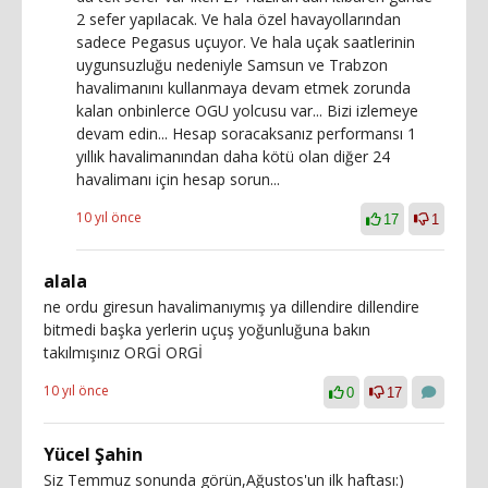
2 sefer yapılacak. Ve hala özel havayollarından
sadece Pegasus uçuyor. Ve hala uçak saatlerinin
uygunsuzluğu nedeniyle Samsun ve Trabzon
havalimanını kullanmaya devam etmek zorunda
kalan onbinlerce OGU yolcusu var... Bizi izlemeye
devam edin... Hesap soracaksanız performansı 1
yıllık havalimanından daha kötü olan diğer 24
havalimanı için hesap sorun...
10 yıl önce
17
1
alala
ne ordu giresun havalimanıymış ya dillendire dillendire
bitmedi başka yerlerin uçuş yoğunluğuna bakın
takılmışınız ORGİ ORGİ
10 yıl önce
0
17
Yücel Şahin
Siz Temmuz sonunda görün,Ağustos'un ilk haftası:)