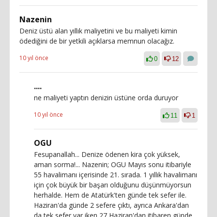
Nazenin
Deniz üstü alan yıllık maliyetini ve bu maliyeti kimin
ödediğini de bir yetkili açıklarsa memnun olacağız.
10 yıl önce
0
12
....
ne maliyeti yaptın denizin üstüne orda duruyor
10 yıl önce
11
1
OGU
Fesupanallah... Denize ödenen kira çok yüksek,
aman sorma!... Nazenin; OGU Mayıs sonu itibariyle
55 havalimanı içerisinde 21. sırada. 1 yıllık havalimanı
için çok büyük bir başarı olduğunu düşünmüyorsun
herhalde. Hem de Atatürk'ten günde tek sefer ile.
Haziran'da günde 2 sefere çıktı, ayrıca Ankara'dan
da tek sefer var iken 27 Haziran'dan itibaren günde