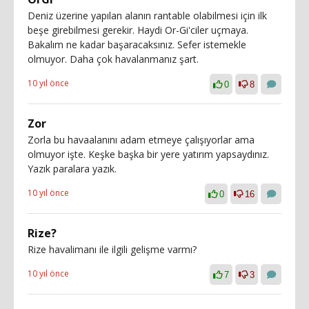
Deniz üzerine yapılan alanın rantable olabilmesi için ilk
beşe girebilmesi gerekir. Haydi Or-Gi'ciler uçmaya.
Bakalım ne kadar başaracaksınız. Sefer istemekle
olmuyor. Daha çok havalanmanız şart.
10 yıl önce
0
8
Zor
Zorla bu havaalanını adam etmeye çalışıyorlar ama
olmuyor işte. Keşke başka bir yere yatırım yapsaydınız.
Yazık paralara yazık.
10 yıl önce
0
16
Rize?
Rize havalimanı ile ilgili gelişme varmı?
10 yıl önce
7
3