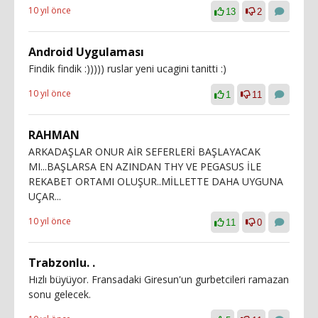
10 yıl önce
13
2
Android Uygulaması
Findik findik :))))) ruslar yeni ucagini tanitti :)
10 yıl önce
1
11
RAHMAN
ARKADAŞLAR ONUR AİR SEFERLERİ BAŞLAYACAK
MI...BAŞLARSA EN AZINDAN THY VE PEGASUS İLE
REKABET ORTAMI OLUŞUR..MİLLETTE DAHA UYGUNA
UÇAR...
10 yıl önce
11
0
Trabzonlu. .
Hızlı büyüyor. Fransadaki Giresun'un gurbetcileri ramazan
sonu gelecek.