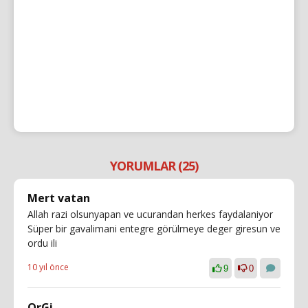
YORUMLAR (25)
Mert vatan
Allah razi olsunyapan ve ucurandan herkes faydalaniyor
Süper bir gavalimani entegre görülmeye deger giresun ve
ordu ili
10 yıl önce
9
0
OrGi