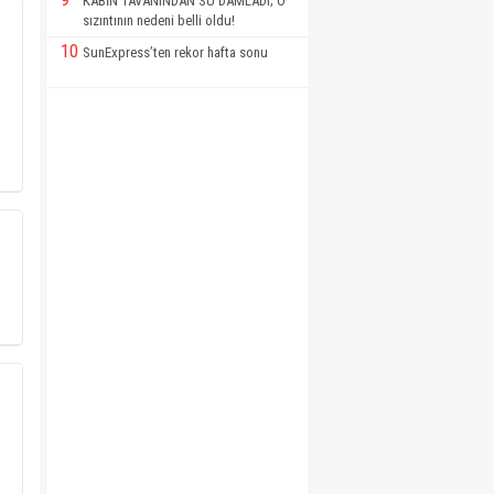
KABİN TAVANINDAN SU DAMLADI; O
sızıntının nedeni belli oldu!
10
SunExpress’ten rekor hafta sonu