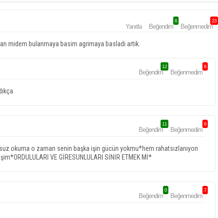
6
23
Yanıtla
Beğendim
Beğenmedim
maktan midem bulanmaya basim agrimaya basladi artik.
12
6
Beğendim
Beğenmedim
dıkça
11
6
Beğendim
Beğenmedim
utsuz.okuma o zaman senin başka işin gücün yokmu*hem rahatsızlanıyon
eşim*ORDULULARI VE GİRESUNLULARI SİNİR ETMEK Mİ*
0
7
Beğendim
Beğenmedim