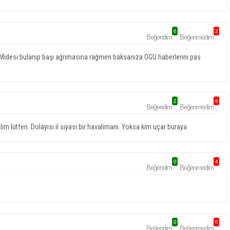
6
2
Beğendim
Beğenmedim
 Midesi bulanıp başı ağrımasına rağmen baksanıza OGU haberlerini pas
2
6
Beğendim
Beğenmedim
alım lütfen. Dolayısı il siyasi bir havalimanı. Yoksa kim uçar buraya
0
4
Beğendim
Beğenmedim
0
0
Beğendim
Beğenmedim