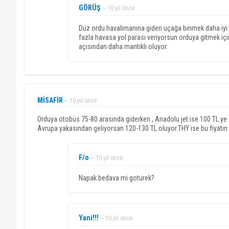
GÖRÜŞ
~ 10 yıl önce
Düz ordu havalimanına giden uçağa binmek daha iyi
fazla havasa yol parası veriyorsun orduya gitmek
açısından daha mantıklı oluyor.
MİSAFİR
~ 10 yıl önce
Orduya otobüs 75-80 arasında giderken , Anadolu jet ise 100 TL ye 
Avrupa yakasından geliyorsan 120-130 TL oluyor.THY ise bu fiyatın 
F/o
~ 10 yıl önce
Napak bedava mi goturek?
Yani!!!
~ 10 yıl önce