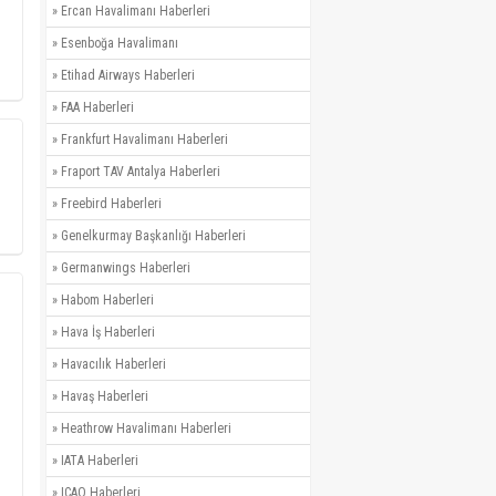
»
Ercan Havalimanı Haberleri
»
Esenboğa Havalimanı
»
Etihad Airways Haberleri
»
FAA Haberleri
»
Frankfurt Havalimanı Haberleri
»
Fraport TAV Antalya Haberleri
»
Freebird Haberleri
»
Genelkurmay Başkanlığı Haberleri
»
Germanwings Haberleri
»
Habom Haberleri
»
Hava İş Haberleri
»
Havacılık Haberleri
»
Havaş Haberleri
»
Heathrow Havalimanı Haberleri
»
IATA Haberleri
»
ICAO Haberleri