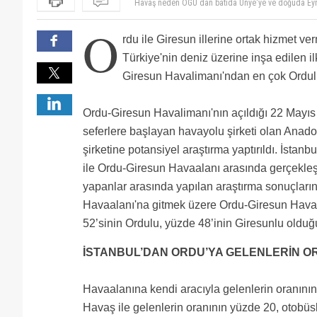
OGU ya engeller hala devam ediyor. Bırakında Herke
Ne güzel, kendi yağıyla kavrulan bir havalimanı... A
Ordu'lular ile Samsun ve Trabzon'u kullanan Giresun'
Orduya otobüs 75-80 arasında giderken , Anadolu je
O
diğer havalimanlarını kullanmak zorunda kalanların s
Avrupa yakasından geliyorsan 120-130 TL oluyor.THY 
İndirin biletleri 40 veya 50 TL ye o zaman görün yo
rdu ile Giresun illerine ortak hizmet v
tarafından yaptırılmış. Herhalde Atatürk'ten OGU'ya g
ondan dolayı otobüsü tercih ediyor eğer ki uçağa o
Giresun ordu hava limanının açılması bölgemiz açıs
Samsun'a, Trabzon ve Samsun'dan Atatürk'e uçmak zo
alıyor yoksa otobüsü tercih ediyor.
benim düşüncem biket fiatlarının çok yüksek olması .
Yapın Sinop'tan Artvin'e kadar deniz üzeri havaalanı 
Türkiye'nin deniz üzerine inşa edilen i
gerekse uçuş sayısının artırılması (gerekiyorsa slot 
aşşağı bilet yok.buda ekonomik olarak vatandaşı zorl
kafaya bu tarak...
Bir Ordulu olarak ve gurbette yasadigim halde cogu
Giresun Havalimanı'ndan en çok Ordulula
indirim olması olasılığını gerçekleştirir.diğer özel 
zaman acisindan avantajli.
Benim vergilerimin carcur edildigi bu limanla ilgil
yöneticilerine teşekkür ederim. .
Ordu-Giresun Havalimanı'nın açıldığı 22 Mayıs 2
seferlere başlayan havayolu şirketi olan Anad
şirketine potansiyel araştırma yaptırıldı. İsta
ile Ordu-Giresun Havaalanı arasında gerçekleş
yapanlar arasında yapılan araştırma sonuçlar
Havaalanı'na gitmek üzere Ordu-Giresun Havaa
52’sinin Ordulu, yüzde 48’inin Giresunlu olduğu 
İSTANBUL’DAN ORDU’YA GELENLERİN OR
Havaalanına kendi aracıyla gelenlerin oranının 
Havaş ile gelenlerin oranının yüzde 20, otobüsl