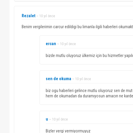
Rezalet
~ 10 yıl önce
Benim vergilerimin carcur edildigi bu limanla ilgili haberleri oku
ercan
~ 10 yıl önce
bizde mutlu oluyoruz ülkemiz için bu hizmetler yapıl
sen de okuma
~ 10 yıl önce
biz ogu haberleri gelince mutlu oluyoruz sen de m
hem de okumadan da duramıyosun amacın ne kard
u
~ 10 yıl önce
Bizler vergi vermiyormuyuz