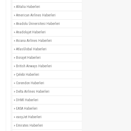
»
Alitalia Haberleri
»
American Airlines Haberleri
»
Anadolu Üniversitesi Haberleri
»
Anadolujet Haberleri
»
Asiana Airlines Haberleri
»
AtlasGlobal Haberleri
»
Borajet Haberleri
»
British Airways Haberleri
»
Çelebi Haberleri
»
Corendon Haberleri
»
Delta Airlines Haberleri
»
DHMİ Haberleri
»
EASA Haberleri
»
easyJet Haberleri
»
Emirates Haberleri