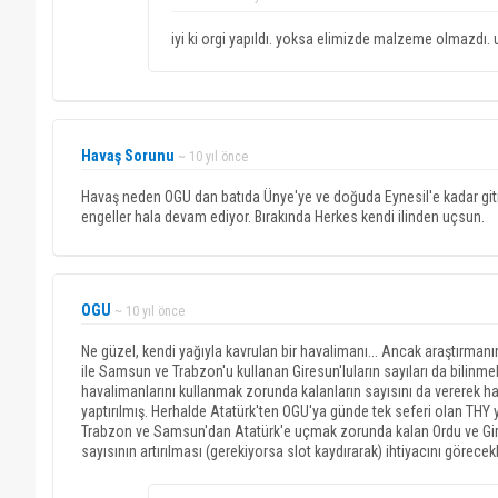
iyi ki orgi yapıldı. yoksa elimizde malzeme olmazdı. um
Havaş Sorunu
~ 10 yıl önce
Havaş neden OGU dan batıda Ünye'ye ve doğuda Eynesil'e kadar g
engeller hala devam ediyor. Bırakında Herkes kendi ilinden uçsun.
OGU
~ 10 yıl önce
Ne güzel, kendi yağıyla kavrulan bir havalimanı... Ancak araştırman
ile Samsun ve Trabzon'u kullanan Giresun'luların sayıları da bilinme
havalimanlarını kullanmak zorunda kalanların sayısını da vererek ha
yaptırılmış. Herhalde Atatürk'ten OGU'ya günde tek seferi olan THY y
Trabzon ve Samsun'dan Atatürk'e uçmak zorunda kalan Ordu ve Gire
sayısının artırılması (gerekiyorsa slot kaydırarak) ihtiyacını görecekl