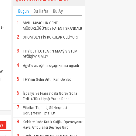
Bugün
Bu Hafta
Bu Ay
1
SİVİL HAVACILIK GENEL
u-
MÜDÜRLÜĞÜ'NDE PATENT SKANDALI!
2
SHGM'DEN PİS KOKULAR GELİYOR!
3
THY’DE PİLOTLARIN MAAŞ SİSTEMİ
DEĞİŞİYOR MU?
4
Ayjet'e ait eğitim uçağı kırıma uğradı
ası
5
ı
THY’nin Geliri Arttı, Kârı Geriledi
6
İspanya ve Fransa'daki Görev Sona
Erdi: 4 Türk Uçağı Yurda Döndü
7
Pilotlar, Toplu İş Sözleşmesi
Görüşmesini İptal Etti!
8
Kırklareli'nde Kritik Sağlık Operasyonu:
7)
Hava Ambulansı Devreye Girdi
9