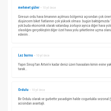
mehmet güler
~ 10 yıl önce
Giresun ordu hava limanının açılması bölgemiz açısından çok önem
düşüncem biket fiatlarının çok yüksek olması .bugün baktığımızda 1 
yok.buda ekonomik olarak vatandaşı zorluyor.ayrıca diğer hava yolu 
olasılığını gerçekleştirir.diğer özel hava yolu şirketlerine uçma ola
ederim. .
Laz burnu
~ 10 yıl önce
Yapın Sinop'tan Artvin'e kadar deniz üzeri havaalanı kimin evine yakı
tarak...
Ordulu
~ 10 yıl önce
Bir Ordulu olarak ve gurbette yasadigim halde cogunlukla sezonal
acisindan avantajli.