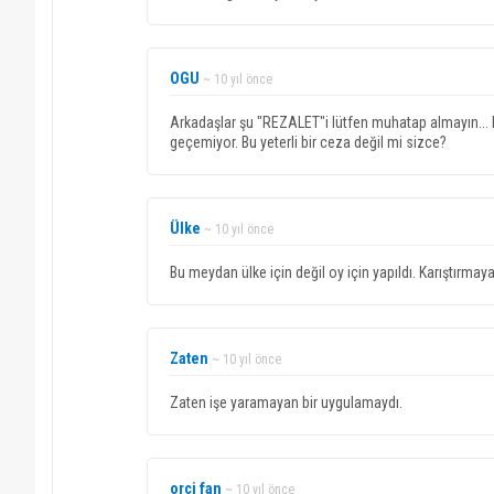
OGU
~ 10 yıl önce
Arkadaşlar şu "REZALET"i lütfen muhatap almayın...
geçemiyor. Bu yeterli bir ceza değil mi sizce?
Ülke
~ 10 yıl önce
Bu meydan ülke için değil oy için yapıldı. Karıştırmay
Zaten
~ 10 yıl önce
Zaten işe yaramayan bir uygulamaydı.
orci fan
~ 10 yıl önce