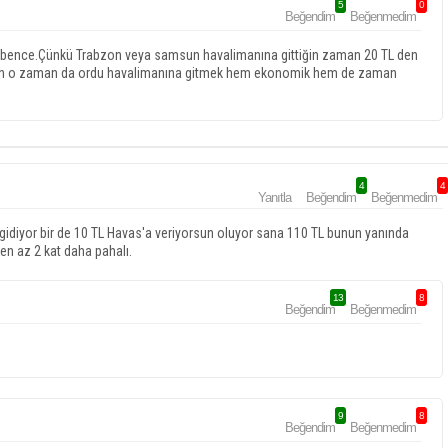
5
0
Beğendim
Beğenmedim
 bence.Çünkü Trabzon veya samsun havalimanına gittiğin zaman 20 TL den
 için o zaman da ordu havalimanına gitmek hem ekonomik hem de zaman
4
4
Yanıtla
Beğendim
Beğenmedim
gidiyor bir de 10 TL Havas'a veriyorsun oluyor sana 110 TL bunun yanında
en az 2 kat daha pahalı.
13
8
Beğendim
Beğenmedim
9
8
Beğendim
Beğenmedim