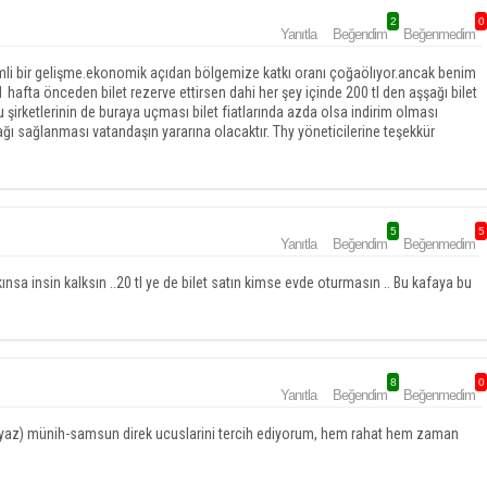
2
0
Yanıtla
Beğendim
Beğenmedim
li bir gelişme.ekonomik açıdan bölgemize katkı oranı çoğaölıyor.ancak benim
hafta önceden bilet rezerve ettirsen dahi her şey içinde 200 tl den aşşağı bilet
şirketlerinin de buraya uçması bilet fiatlarında azda olsa indirim olması
nağı sağlanması vatandaşın yararına olacaktır. Thy yöneticilerine teşekkür
5
5
Yanıtla
Beğendim
Beğenmedim
nsa insin kalksın ..20 tl ye de bilet satın kimse evde oturmasın .. Bu kafaya bu
8
0
Yanıtla
Beğendim
Beğenmedim
 (yaz) münih-samsun direk ucuslarini tercih ediyorum, hem rahat hem zaman