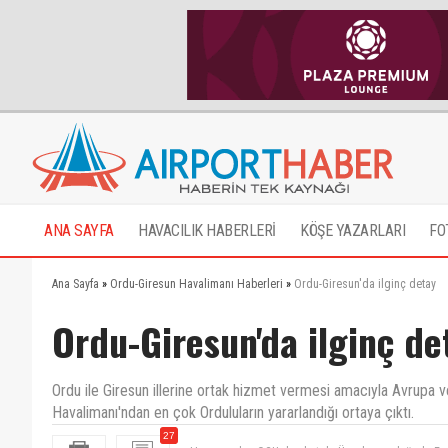
ANA SAYFA
HAVACILIK HABERLERİ
KÖŞE YAZARLARI
FO
Ana Sayfa
»
Ordu-Giresun Havalimanı Haberleri
»
Ordu-Giresun'da ilginç detay
Ordu-Giresun'da ilginç de
Ordu ile Giresun illerine ortak hizmet vermesi amacıyla Avrupa ve
Havalimanı'ndan en çok Orduluların yararlandığı ortaya çıktı.
Havaş neden OGU dan batıda Ünye'ye ve doğuda Eyn
27