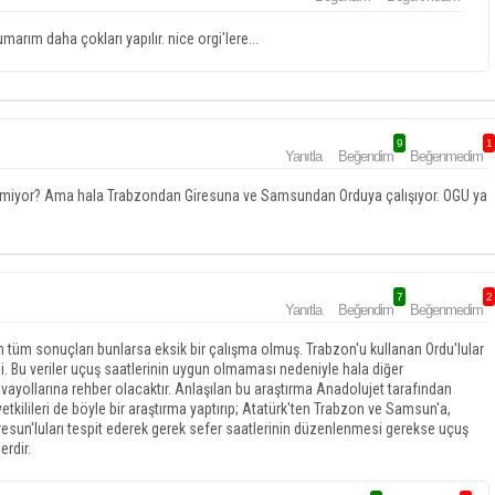
arım daha çokları yapılır. nice orgi'lere...
9
1
Yanıtla
Beğendim
Beğenmedim
itmiyor? Ama hala Trabzondan Giresuna ve Samsundan Orduya çalışıyor. OGU ya
7
2
Yanıtla
Beğendim
Beğenmedim
ın tüm sonuçları bunlarsa eksik bir çalışma olmuş. Trabzon'u kullanan Ordu'lular
li. Bu veriler uçuş saatlerinin uygun olmaması nedeniyle hala diğer
vayollarına rehber olacaktır. Anlaşılan bu araştırma Anadolujet tarafından
etkilileri de böyle bir araştırma yaptırıp; Atatürk'ten Trabzon ve Samsun'a,
sun'luları tespit ederek gerek sefer saatlerinin düzenlenmesi gerekse uçuş
erdir.