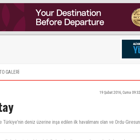
TO GALERİ
19 Şubat 2016, Cuma 09:3
tay
 Türkiye'nin deniz üzerine inşa edilen ilk havalimanı olan ve Ordu-Giresun
esil'e kadar gitmiyor? Ama hala Trabzondan Giresuna ve Samsundan Orduya çalışıyor.