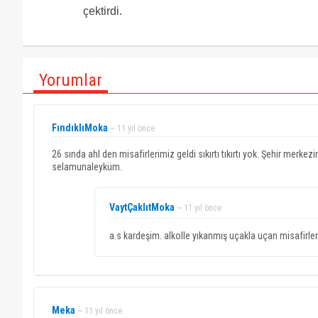
çektirdi.
Yorumlar
FındıklıMoka
~ 11 yıl önce
26 sında ahl den misafirlerimiz geldi sıkırtı tıkırtı yok. Şehir merk
selamunaleyküm.
VaytÇaklıtMoka
~ 11 yıl önce
a.s kardeşim. alkolle yıkanmış uçakla uçan misafirler
Meka
~ 11 yıl önce