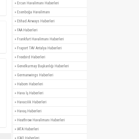
»
Ercan Havalimanı Haberleri
»
Esenboğa Havalimanı
»
Etihad Airways Haberleri
»
FAA Haberleri
»
Frankfurt Havalimanı Haberleri
»
Fraport TAV Antalya Haberleri
»
Freebird Haberleri
»
Genelkurmay Başkanlığı Haberleri
»
Germanwings Haberleri
»
Habom Haberleri
»
Hava İş Haberleri
»
Havacılık Haberleri
»
Havaş Haberleri
»
Heathrow Havalimanı Haberleri
»
IATA Haberleri
»
ICAO Haberleri