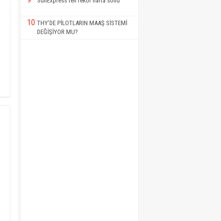
SunExpress’ten rekor hafta sonu
10
THY’DE PİLOTLARIN MAAŞ SİSTEMİ
DEĞİŞİYOR MU?