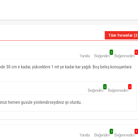
Tüm Yorumlar (2
2
0
Yanıtla
Beğendim
Beğenmedim
ezinde 30 cm e kadar, yükseklere 1 mt ye kadar kar yağdı. Boş beleş konuşanlara
1
2
Beğendim
Beğenmedim
inizi hemen gusüle yönlendirseydiniz iyi olurdu...
3
4
Yanıtla
Beğendim
Beğenmedim