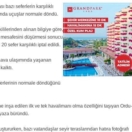
ı bazı seferlerin karşılıklı
ktarmalı giderler...
a ? Onlar da dustu mu ki ?
ı'nda uçuşlar normale döndü.
 yok. Şehir merkezinde 30 cm e kadar, yükseklere 1 mt ye kadar kar yağdı. Boş beleş
ndan birinde uçuşlar iptal oldu, o kadar yani. Ama arsa fiyatları değişmemiş, çünkü karın
endiliğinden eridi gitti, şimdi frenler tutmaz da denize uçarız diye şirketler uçak
lilerinden alınan bilgiye göre,
ş mesafesini düşürmesi sonucu
 sefer karşılıklı iptal edildi.
 hava ulaşımında yaşanan
kalktı.
seferlerinin normale döndüğünü
 inşa edilen ilk ve tek havalimanı olma özelliğini taşıyan Ordu-
eyaza büründü.
tururken, bazı vatandaşlar seyir teraslarından hatıra fotoğrafı