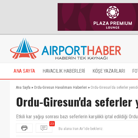
ANA SAYFA
HAVACILIK HABERLERİ
KÖŞE YAZARLARI
FO
Ana Sayfa
»
Ordu-Giresun Havalimanı Haberleri
»
Ordu-Giresun'da seferler yenid
Ordu-Giresun'da seferler 
Etkili kar yağışı sonrası bazı seferlerin karşılıklı iptal edildiği 
Bu alana Iran Air'ide bekleriz.
23
Hatay'dan sevgiler Airport Haber Ailesi..
Mmhh mis gibi ORGi!!!