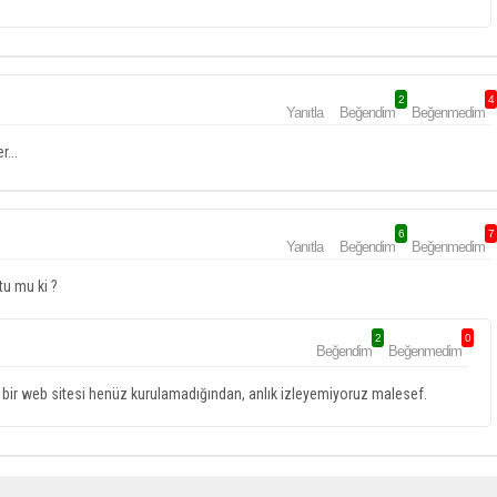
2
4
Yanıtla
Beğendim
Beğenmedim
...
6
7
Yanıtla
Beğendim
Beğenmedim
tu mu ki ?
2
0
Beğendim
Beğenmedim
eren bir web sitesi henüz kurulamadığından, anlık izleyemiyoruz malesef.