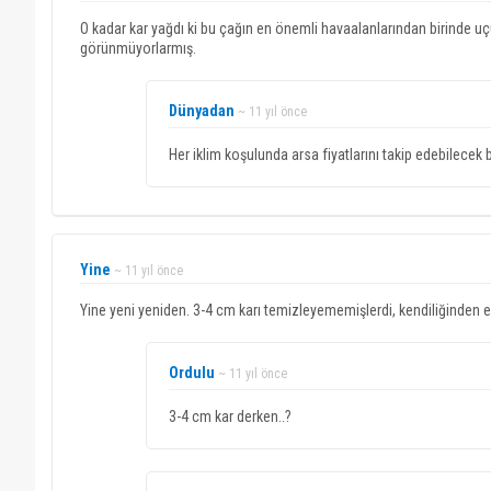
O kadar kar yağdı ki bu çağın en önemli havaalanlarından birinde uçu
görünmüyorlarmış.
Dünyadan
~ 11 yıl önce
Her iklim koşulunda arsa fiyatlarını takip edebilece
Yine
~ 11 yıl önce
Yine yeni yeniden. 3-4 cm karı temizleyememişlerdi, kendiliğinden er
Ordulu
~ 11 yıl önce
3-4 cm kar derken..?