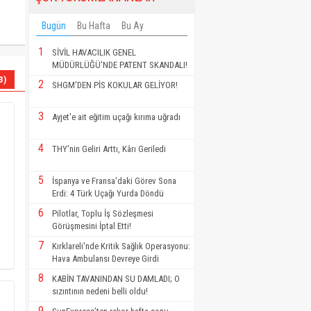
Bugün
Bu Hafta
Bu Ay
1
SİVİL HAVACILIK GENEL
MÜDÜRLÜĞÜ'NDE PATENT SKANDALI!
3)
2
SHGM'DEN PİS KOKULAR GELİYOR!
3
Ayjet'e ait eğitim uçağı kırıma uğradı
4
THY’nin Geliri Arttı, Kârı Geriledi
5
İspanya ve Fransa'daki Görev Sona
Erdi: 4 Türk Uçağı Yurda Döndü
6
Pilotlar, Toplu İş Sözleşmesi
Görüşmesini İptal Etti!
7
Kırklareli'nde Kritik Sağlık Operasyonu:
Hava Ambulansı Devreye Girdi
8
KABİN TAVANINDAN SU DAMLADI; O
sızıntının nedeni belli oldu!
9