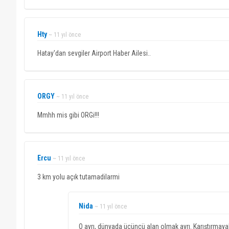
Hty
~ 11 yıl önce
Hatay'dan sevgiler Airport Haber Ailesi..
ORGY
~ 11 yıl önce
Mmhh mis gibi ORGi!!!
Ercu
~ 11 yıl önce
3 km yolu açık tutamadilarmi
Nida
~ 11 yıl önce
O ayrı, dünyada üçüncü alan olmak ayrı. Karıştırmaya