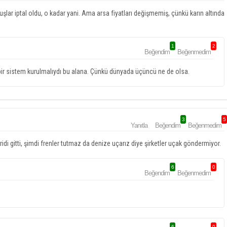
şlar iptal oldu, o kadar yani. Ama arsa fiyatları değişmemiş, çünkü karın altında
1
2
Beğendim
Beğenmedim
k bir sistem kurulmalıydı bu alana. Çünkü dünyada üçüncü ne de olsa.
3
5
Yanıtla
Beğendim
Beğenmedim
idi gitti, şimdi frenler tutmaz da denize uçarız diye şirketler uçak göndermiyor.
6
0
Beğendim
Beğenmedim
6
0