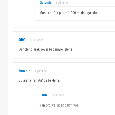
Garanti
~ 11 yıl önce
Mastik asfalt pistte 1.000 m. de uçak durur.
ORGI
~ 11 yıl önce
Gençler olarak sever begeniyle izleriz
Iran air
~ 11 yıl önce
Bu alana Iran Air'ide bekleriz.
i-ran
~ 11 yıl önce
iran orgi'ye sıcak bakmıyor.