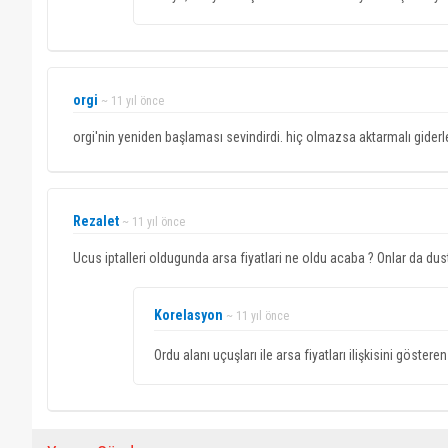
orgi
~ 11 yıl önce
orgi'nin yeniden başlaması sevindirdi. hiç olmazsa aktarmalı giderler
Rezalet
~ 11 yıl önce
Ucus iptalleri oldugunda arsa fiyatlari ne oldu acaba ? Onlar da dus
Korelasyon
~ 11 yıl önce
Ordu alanı uçuşları ile arsa fiyatları ilişkisini göst