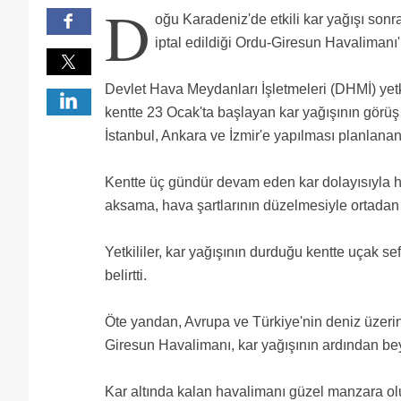
D
3 km yolu açık tutamadilarmi
oğu Karadeniz'de etkili kar yağışı sonras
orgi'nin yeniden başlaması sevindirdi. hiç olmazsa a
Ucus iptalleri oldugunda arsa fiyatlari ne oldu acab
iptal edildiği Ordu-Giresun Havaliman
26 sında ahl den misafirlerimiz geldi sıkırtı tıkırtı
konuşanlara selamunaleyküm.
O kadar kar yağdı ki bu çağın en önemli havaalanları
altında görünmüyorlarmış.
Yine yeni yeniden. 3-4 cm karı temizleyememişlerdi, k
Devlet Hava Meydanları İşletmeleri (DHMİ) yetki
göndermiyor.
Gençler olarak sever begeniyle izleriz
kentte 23 Ocak'ta başlayan kar yağışının görü
İstanbul, Ankara ve İzmir'e yapılması planlanan 20
Kentte üç gündür devam eden kar dolayısıyla
aksama, hava şartlarının düzelmesiyle ortadan 
Yetkililer, kar yağışının durduğu kentte uçak 
belirtti.
Öte yandan, Avrupa ve Türkiye'nin deniz üzerine
Giresun Havalimanı, kar yağışının ardından b
Kar altında kalan havalimanı güzel manzara oluş